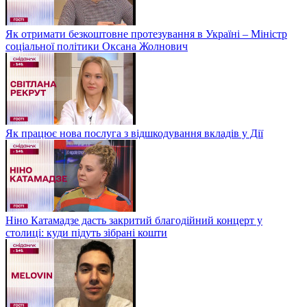
Як отримати безкоштовне протезування в Україні – Міністр
соціальної політики Оксана Жолнович
Як працює нова послуга з відшкодування вкладів у Дії
Ніно Катамадзе дасть закритий благодійний концерт у
столиці: куди підуть зібрані кошти