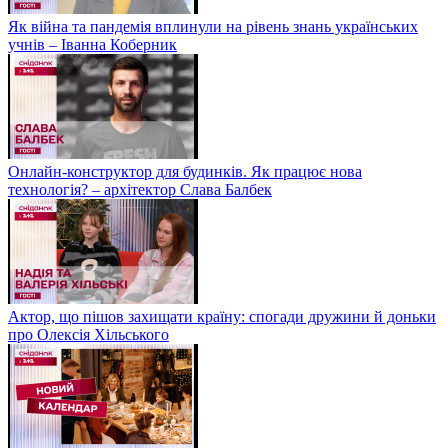
Як війна та пандемія вплинули на рівень знань українських
учнів – Іванна Коберник
Онлайн-конструктор для будинків. Як працює нова
технологія? – архітектор Слава Балбек
Актор, що пішов захищати країну: спогади дружини й доньки
про Олексія Хільського