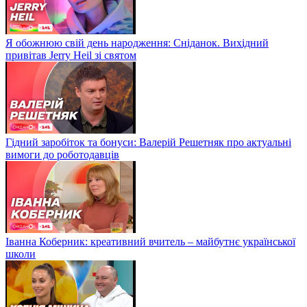
Я обожнюю свій день народження: Сніданок. Вихідний
привітав Jerry Heil зі святом
Гідний заробіток та бонуси: Валерій Решетняк про актуальні
вимоги до роботодавців
Іванна Коберник: креативний вчитель – майбутнє української
школи