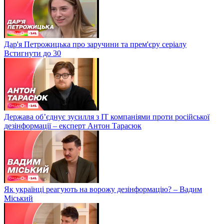
Дар'я Петрожицька про заручини та прем'єру серіалу
Встигнути до 30
Держава об’єднує зусилля з ІТ компаніями проти російської
дезінформації – експерт Антон Тарасюк
Як українці реагують на ворожу дезінформацію? – Вадим
Міський