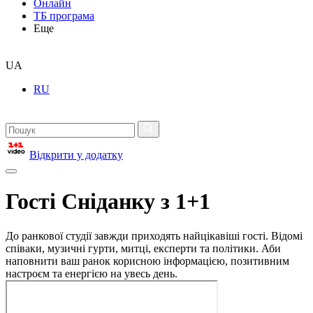
Онлайн
ТБ програма
Еще
UA
RU
Відкрити у додатку
Гості Сніданку з 1+1
До ранкової студії завжди приходять найцікавіші гості. Відомі
співаки, музичні гурти, митці, експерти та політики. Аби
наповнити ваш ранок корисною інформацією, позитивним
настроєм та енергією на увесь день.