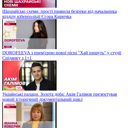
Шахрайські схеми: прості правила безпеки від начальника
відділу кіберполіції Єгора Киричка
DOROFEEVA з прем'єрою нової пісні "Хай пишуть" у студії
Сніданку з 1+1
Українські палаци. Золота доба: Акім Галімов презентував
новий історичний документальний цикл