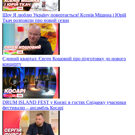
Шоу Я люблю Україну повертається! Ксенія Мішина і Юрій
Ткач розповіли про новий сезон
Єдиний квартал: Євген Кошовий про підготовку до нового
концерту
DRUM ISLAND FEST у Києві: в гостях Сніданку учасники
фестивалю – ансамбль Косарі