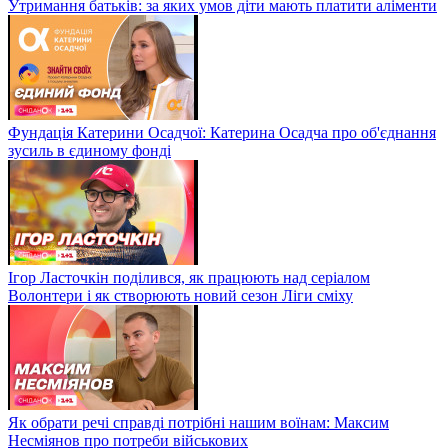
Утримання батьків: за яких умов діти мають платити аліменти
Фундація Катерини Осадчої: Катерина Осадча про об'єднання
зусиль в єдиному фонді
Ігор Ласточкін поділився, як працюють над серіалом
Волонтери і як створюють новий сезон Ліги сміху
Як обрати речі справді потрібні нашим воїнам: Максим
Несміянов про потреби військових