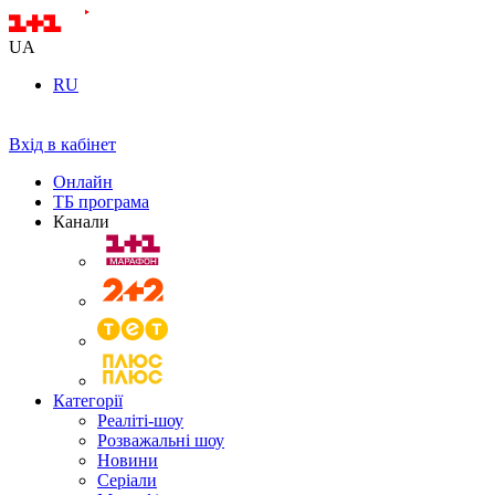
UA
RU
Вхід в кабінет
Онлайн
ТБ програма
Канали
Категорії
Реаліті-шоу
Розважальні шоу
Новини
Серіали