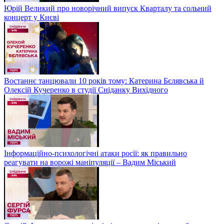
Юрій Великий про новорічний випуск Кварталу та сольний
концерт у Києві
Востаннє танцювали 10 років тому: Катерина Бєлявська й
Олексій Кучеренко в студії Сніданку Вихідного
Інформаційно-психологічні атаки росії: як правильно
реагувати на ворожі маніпуляції – Вадим Міський