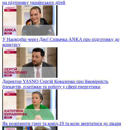
на підтримку українських дітей
У Нацвідбір через Дію! Співачка ANKA про підготовку до
конкурсу
Директор YASNO Сергій Коваленко про ймовірність
блекаутів, платіжки та роботу у сфері енергетики
Як розрізнити грип та ковід-19 та коли звертатися до лікаря