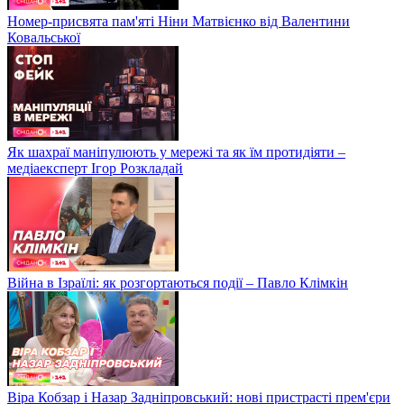
Номер-присвята пам'яті Ніни Матвієнко від Валентини
Ковальської
Як шахраї маніпулюють у мережі та як їм протидіяти –
медіаексперт Ігор Розкладай
Війна в Ізраїлі: як розгортаються події – Павло Клімкін
Віра Кобзар і Назар Задніпровський: нові пристрасті прем'єри