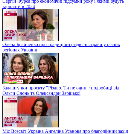
Сергій Фурса про економічні підсумки року і якими будуть
зарплати в 2024
Олена Брайченко про традиційні різдвяні страви у різних
регіонах України
Залаштунки проєкту "Різдво. Ти не один": подробиці від
Ольги Слонь та Олександри Заріцької
Міс Всесвіт-Україна Ангеліна Усанова про благодійний захід