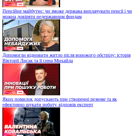
Пенсійне майбутнє: чи зможе держава виплачувати пенсії і чи
можна довіряти недержавним фондам
Допомогли відновити житло після ворожого обстрілу: історія
Вікторії Лисак та її сина Михайла
Яких помилок допускають при створенні резюме та як
ефективно шукати роботу, відповів експерт