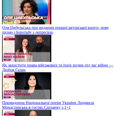
Оля Цибульська про видання першої авторської книги, нову
пісню і боротьбу з депресією
Як захистити права військових та їхніх родин під час війни —
Любов Галан
Примадонна Національної опери України Людмила
Монастирська в гостях Сніданку з 1+1