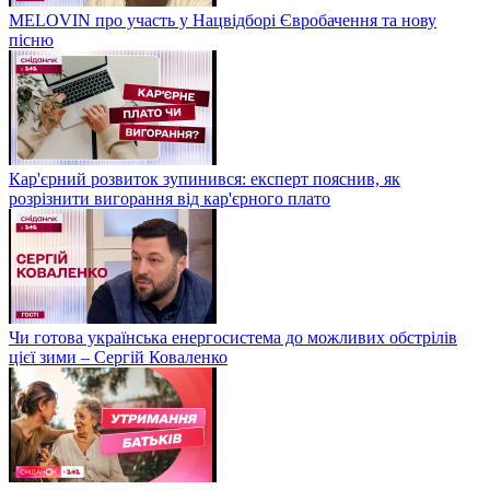
MELOVIN про участь у Нацвідборі Євробачення та нову
пісню
Кар'єрний розвиток зупинився: експерт пояснив, як
розрізнити вигорання від кар'єрного плато
Чи готова українська енергосистема до можливих обстрілів
цієї зими – Сергій Коваленко