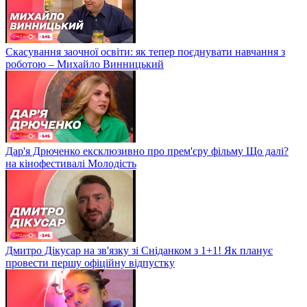
Скасування заочної освіти: як тепер поєднувати навчання з
роботою – Михайло Винницький
Дар'я Дрюченко ексклюзивно про прем'єру фільму Що далі?
на кінофестивалі Молодість
Дмитро Дікусар на зв'язку зі Сніданком з 1+1! Як планує
провести першу офіційну відпустку