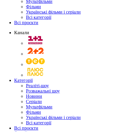
Мультфільми
Фільми
Українські фільми і серіали
Всі категорії
Всі проєкти
Канали
Категорії
Реаліті-шоу
Розважальні шоу
Новини
Серіали
Мультфільми
Фільми
Українські фільми і серіали
Всі категорії
Всі проєкти