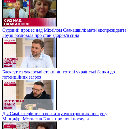
Судовий процес над Міхеїлом Саакашвілі: мати експрезидента
Грузії розповіла про стан здоров'я сина
Блекаут та хакерські атаки: чи готові українські банки до
потенційних загроз
Дія Саміт: керівник з розвитку електронних послуг у
Мінцифрі Мстислав Банік про нові послуги