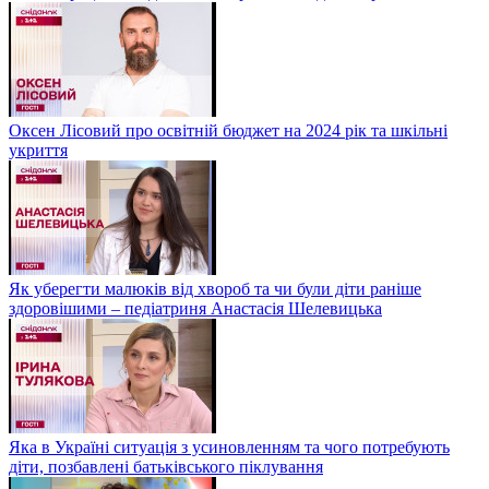
Оксен Лісовий про освітній бюджет на 2024 рік та шкільні
укриття
Як уберегти малюків від хвороб та чи були діти раніше
здоровішими – педіатриня Анастасія Шелевицька
Яка в Україні ситуація з усиновленням та чого потребують
діти, позбавлені батьківського піклування