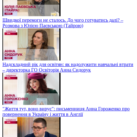
Швидкої перемоги не сталось. До чого готуватись далі? –
Розмова з Юлією Паєвською (Тайрою)
Надскладний рік для освітян: як надолужити навчальні втрати
– директорка ГО Освіторія Анна Сидорук
"Життя тут, воно вирує": письменниця Анна Гороженко про
повернення в Україну і життя в Англії