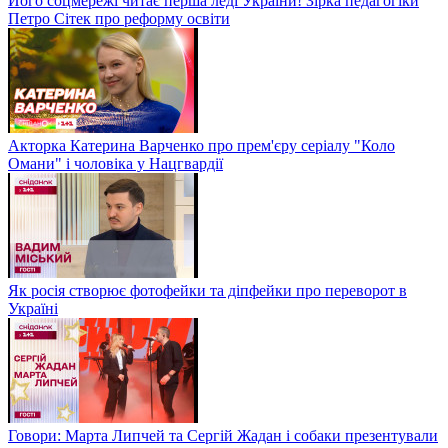
Його соцмережі читає перша леді України! Зірка педагогіки
Петро Сітек про реформу освіти
Акторка Катерина Варченко про прем'єру серіалу "Коло
Омани" і чоловіка у Нацгвардії
Як росія створює фотофейки та діпфейки про переворот в
Україні
Говори: Марта Липчей та Сергій Жадан і собаки презентували