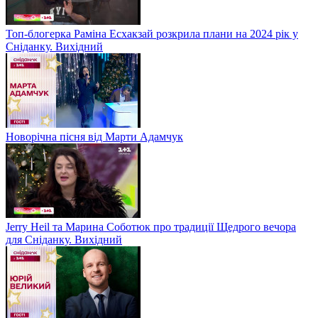
Топ-блогерка Раміна Есхакзай розкрила плани на 2024 рік у
Сніданку. Вихідний
Новорічна пісня від Марти Адамчук
Jerry Heil та Марина Соботюк про традиції Щедрого вечора
для Сніданку. Вихідний