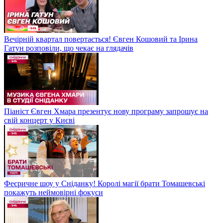
Вечірній квартал повертається! Євген Кошовий та Ірина
Гатун розповіли, що чекає на глядачів
Піаніст Євген Хмара презентує нову програму запрошує на
свій концерт у Києві
Феєричне шоу у Сніданку! Королі магії брати Томашевські
покажуть неймовірні фокуси