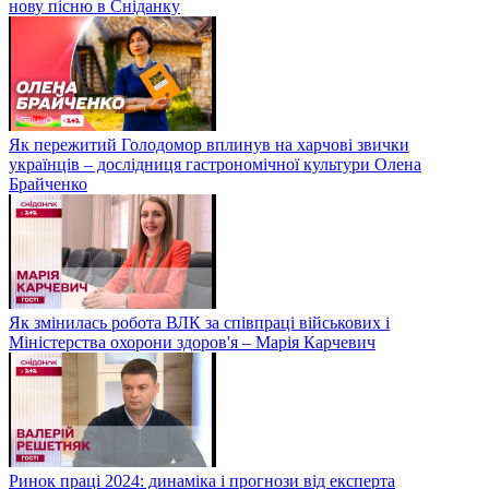
нову пісню в Сніданку
Як пережитий Голодомор вплинув на харчові звички
українців – дослідниця гастрономічної культури Олена
Брайченко
Як змінилась робота ВЛК за співпраці військових і
Міністерства охорони здоров'я – Марія Карчевич
Ринок праці 2024: динаміка і прогнози від експерта