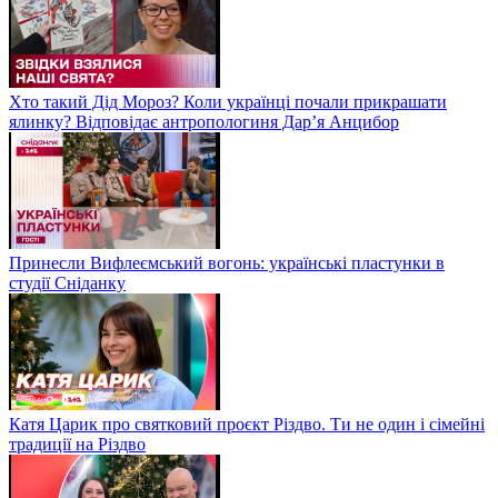
Хто такий Дід Мороз? Коли українці почали прикрашати
ялинку? Відповідає антропологиня Дарʼя Анцибор
Принесли Вифлеємський вогонь: українські пластунки в
студії Сніданку
Катя Царик про святковий проєкт Різдво. Ти не один і сімейні
традиції на Різдво