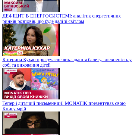
ДЕФІЦИТ В ЕНЕРГОСИСТЕМІ: аналітик енергетичних
ринків розповів, що буде далі зі світлом
Катерина Кухар про сучасне викладання балету, впевненість у
собі та виховання дітей
Тепер і дитячий письменний! MONATIK презентував свою
Книгу мрій