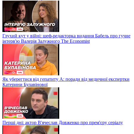
Глухий кут у війні: шеф-редакторка видання Бабель про гучне
інтерв'ю Валерія Залужного The Economist
Як уберегтися від гепатиту А: поради від медичної експертки
Катерини Булавінової
Перші дні: актор В'ячеслав Довженко про прем'єру серіалу