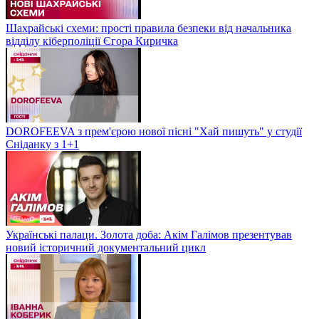
Шахрайські схеми: прості правила безпеки від начальника
відділу кіберполіції Єгора Киричка
DOROFEEVA з прем'єрою нової пісні "Хай пишуть" у студії
Сніданку з 1+1
Українські палаци. Золота доба: Акім Галімов презентував
новий історичний документальний цикл