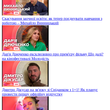
Скасування заочної освіти: як тепер поєднувати навчання з
роботою – Михайло Винницький
Дар'я Дрюченко ексклюзивно про прем'єру фільму Що далі?
на кінофестивалі Молодість
Дмитро Дікусар на зв'язку зі Сніданком з 1+1! Як планує
провести першу офіційну відпустку