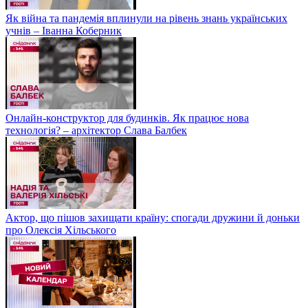
Як війна та пандемія вплинули на рівень знань українських
учнів – Іванна Коберник
Онлайн-конструктор для будинків. Як працює нова
технологія? – архітектор Слава Балбек
Актор, що пішов захищати країну: спогади дружини й доньки
про Олексія Хільського