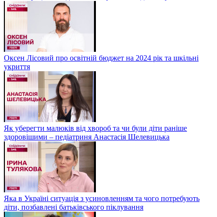
Оксен Лісовий про освітній бюджет на 2024 рік та шкільні
укриття
Як уберегти малюків від хвороб та чи були діти раніше
здоровішими – педіатриня Анастасія Шелевицька
Яка в Україні ситуація з усиновленням та чого потребують
діти, позбавлені батьківського піклування