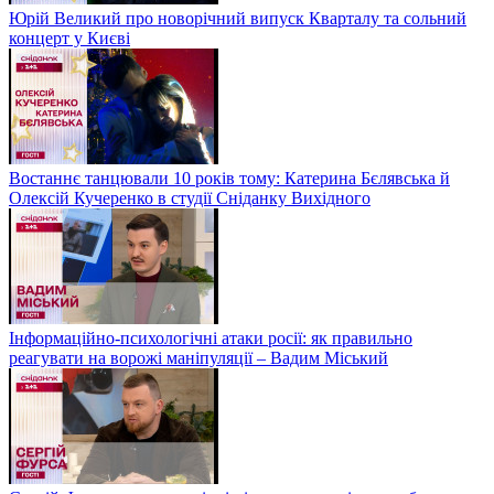
Юрій Великий про новорічний випуск Кварталу та сольний
концерт у Києві
Востаннє танцювали 10 років тому: Катерина Бєлявська й
Олексій Кучеренко в студії Сніданку Вихідного
Інформаційно-психологічні атаки росії: як правильно
реагувати на ворожі маніпуляції – Вадим Міський