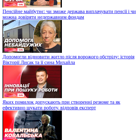
Пенсійне майбутнє: чи зможе держава виплачувати пенсії і чи
можна довіряти недержавним фондам
Допомогли відновити житло після ворожого обстрілу: історія
Вікторії Лисак та її сина Михайла
Яких помилок допускають при створенні резюме та як
ефективно шукати роботу, відповів експерт