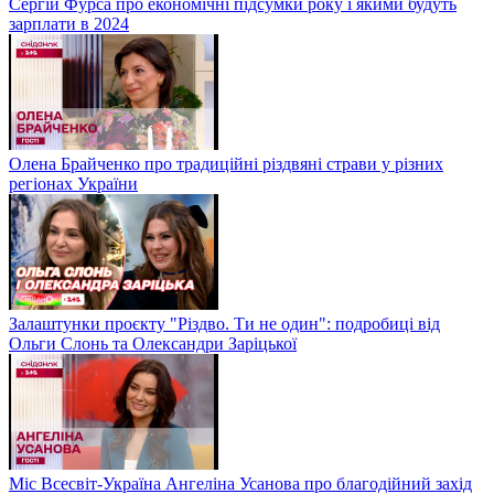
Сергій Фурса про економічні підсумки року і якими будуть
зарплати в 2024
Олена Брайченко про традиційні різдвяні страви у різних
регіонах України
Залаштунки проєкту "Різдво. Ти не один": подробиці від
Ольги Слонь та Олександри Заріцької
Міс Всесвіт-Україна Ангеліна Усанова про благодійний захід