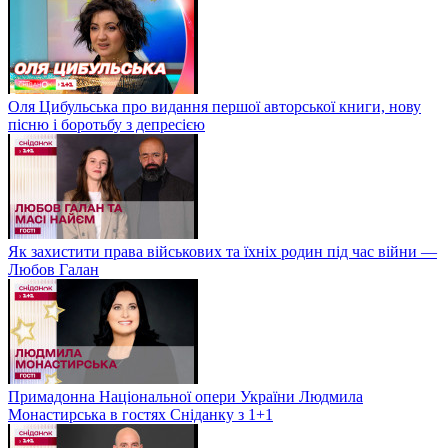
Оля Цибульська про видання першої авторської книги, нову
пісню і боротьбу з депресією
Як захистити права військових та їхніх родин під час війни —
Любов Галан
Примадонна Національної опери України Людмила
Монастирська в гостях Сніданку з 1+1