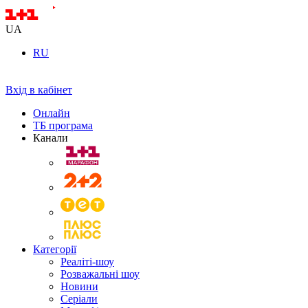
UA
RU
Вхід в кабінет
Онлайн
ТБ програма
Канали
Категорії
Реаліті-шоу
Розважальні шоу
Новини
Серіали