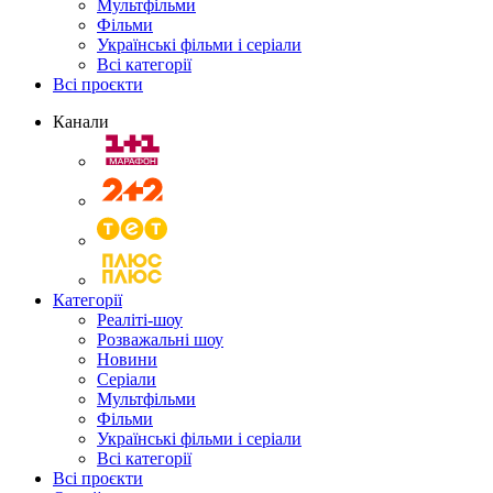
Мультфільми
Фільми
Українські фільми і серіали
Всі категорії
Всі проєкти
Канали
Категорії
Реаліті-шоу
Розважальні шоу
Новини
Серіали
Мультфільми
Фільми
Українські фільми і серіали
Всі категорії
Всі проєкти