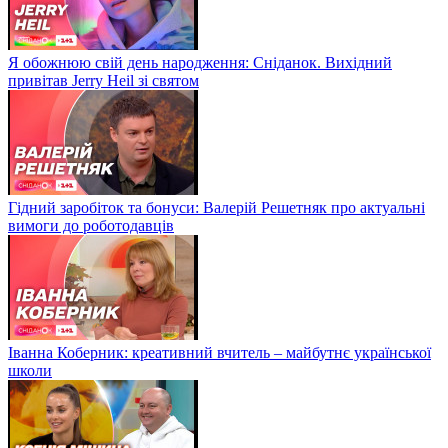
Я обожнюю свій день народження: Сніданок. Вихідний
привітав Jerry Heil зі святом
Гідний заробіток та бонуси: Валерій Решетняк про актуальні
вимоги до роботодавців
Іванна Коберник: креативний вчитель – майбутнє української
школи