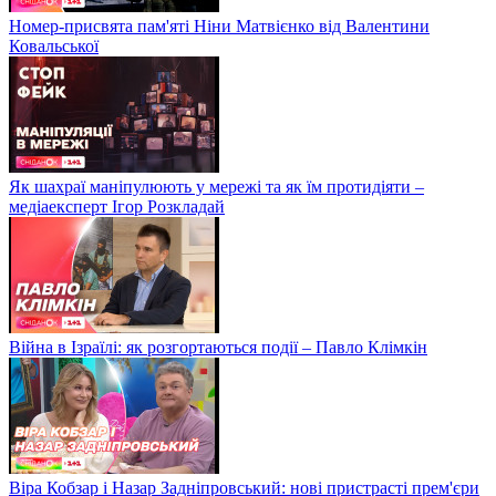
Номер-присвята пам'яті Ніни Матвієнко від Валентини
Ковальської
Як шахраї маніпулюють у мережі та як їм протидіяти –
медіаексперт Ігор Розкладай
Війна в Ізраїлі: як розгортаються події – Павло Клімкін
Віра Кобзар і Назар Задніпровський: нові пристрасті прем'єри