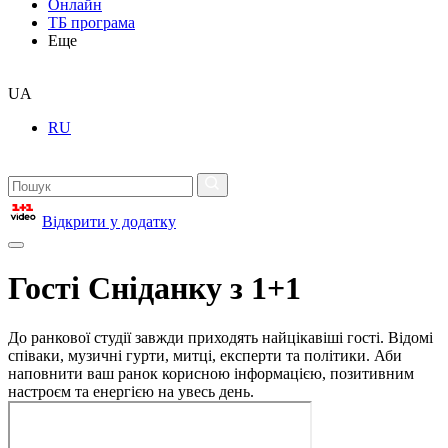
Онлайн
ТБ програма
Еще
UA
RU
Відкрити у додатку
Гості Сніданку з 1+1
До ранкової студії завжди приходять найцікавіші гості. Відомі
співаки, музичні гурти, митці, експерти та політики. Аби
наповнити ваш ранок корисною інформацією, позитивним
настроєм та енергією на увесь день.