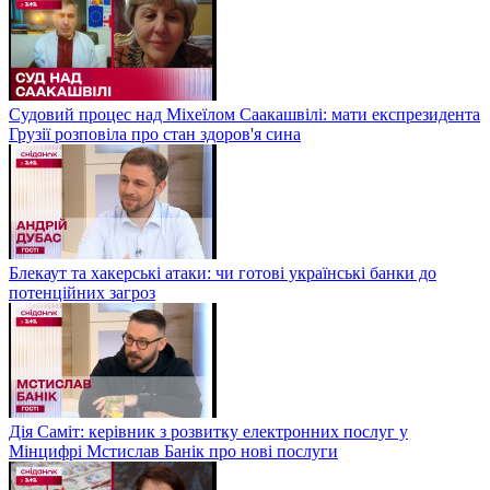
Судовий процес над Міхеїлом Саакашвілі: мати експрезидента
Грузії розповіла про стан здоров'я сина
Блекаут та хакерські атаки: чи готові українські банки до
потенційних загроз
Дія Саміт: керівник з розвитку електронних послуг у
Мінцифрі Мстислав Банік про нові послуги