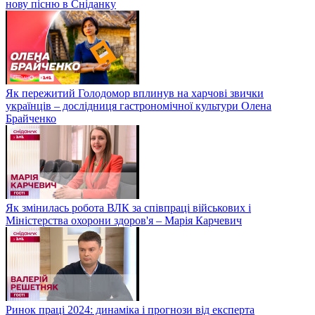
нову пісню в Сніданку
Як пережитий Голодомор вплинув на харчові звички
українців – дослідниця гастрономічної культури Олена
Брайченко
Як змінилась робота ВЛК за співпраці військових і
Міністерства охорони здоров'я – Марія Карчевич
Ринок праці 2024: динаміка і прогнози від експерта