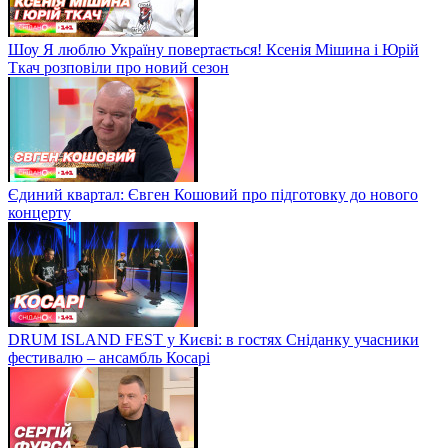
Шоу Я люблю Україну повертається! Ксенія Мішина і Юрій
Ткач розповіли про новий сезон
Єдиний квартал: Євген Кошовий про підготовку до нового
концерту
DRUM ISLAND FEST у Києві: в гостях Сніданку учасники
фестивалю – ансамбль Косарі