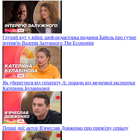
Глухий кут у війні: шеф-редакторка видання Бабель про гучне
інтерв'ю Валерія Залужного The Economist
Як уберегтися від гепатиту А: поради від медичної експертки
Катерини Булавінової
Перші дні: актор В'ячеслав Довженко про прем'єру серіалу