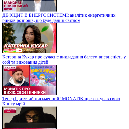
ДЕФІЦИТ В ЕНЕРГОСИСТЕМІ: аналітик енергетичних
ринків розповів, що буде далі зі світлом
Катерина Кухар про сучасне викладання балету, впевненість у
собі та виховання дітей
Тепер і дитячий письменний! MONATIK презентував свою
Книгу мрій