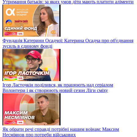
Утримання батьків: за яких умов діти мають платити аліменти
Фундація Катерини Осадчої: Катерина Осадча про об'єднання
зусиль в єдиному фонді
Ігор Ласточкін поділився, як працюють над серіалом
Волонтери і як створюють новий сезон Ліги сміху
Як обрати речі справді потрібні нашим воїнам: Максим
Несміянов про потреби військових