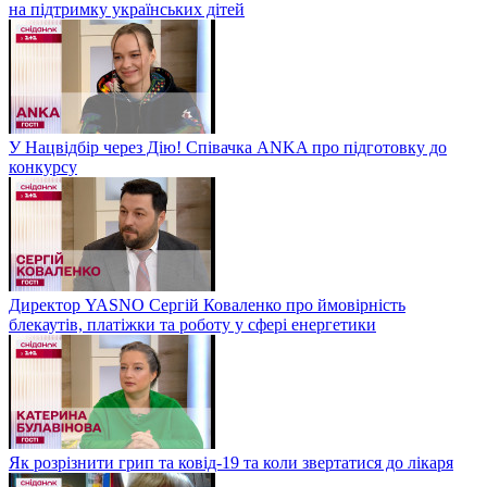
на підтримку українських дітей
У Нацвідбір через Дію! Співачка ANKA про підготовку до
конкурсу
Директор YASNO Сергій Коваленко про ймовірність
блекаутів, платіжки та роботу у сфері енергетики
Як розрізнити грип та ковід-19 та коли звертатися до лікаря