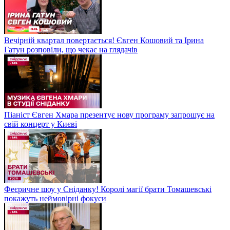
Вечірній квартал повертається! Євген Кошовий та Ірина
Гатун розповіли, що чекає на глядачів
Піаніст Євген Хмара презентує нову програму запрошує на
свій концерт у Києві
Феєричне шоу у Сніданку! Королі магії брати Томашевські
покажуть неймовірні фокуси