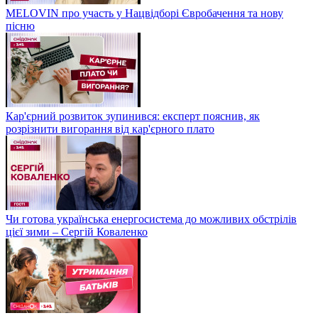
MELOVIN про участь у Нацвідборі Євробачення та нову
пісню
Кар'єрний розвиток зупинився: експерт пояснив, як
розрізнити вигорання від кар'єрного плато
Чи готова українська енергосистема до можливих обстрілів
цієї зими – Сергій Коваленко