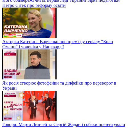
Його соцмережі читає перша леді України! Зірка педагогіки
Петро Сітек про реформу освіти
Акторка Катерина Варченко про прем'єру серіалу "Коло
Омани" і чоловіка у Нацгвардії
Як росія створює фотофейки та діпфейки про переворот в
Україні
Говори: Марта Липчей та Сергій Жадан і собаки презентували