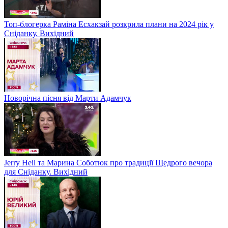
Топ-блогерка Раміна Есхакзай розкрила плани на 2024 рік у
Сніданку. Вихідний
Новорічна пісня від Марти Адамчук
Jerry Heil та Марина Соботюк про традиції Щедрого вечора
для Сніданку. Вихідний