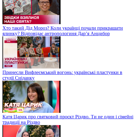
Хто такий Дід Мороз? Коли українці почали прикрашати
ялинку? Відповідає антропологиня Дарʼя Анцибор
Принесли Вифлеємський вогонь: українські пластунки в
студії Сніданку
Катя Царик про святковий проєкт Різдво. Ти не один і сімейні
традиції на Різдво