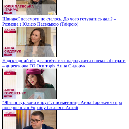
Швидкої перемоги не сталось. До чого готуватись далі? –
Розмова з Юлією Паєвською (Тайрою)
Надскладний рік для освітян: як надолужити навчальні втрати
– директорка ГО Освіторія Анна Сидорук
"Життя тут, воно вирує": письменниця Анна Гороженко про
повернення в Україну і життя в Англії