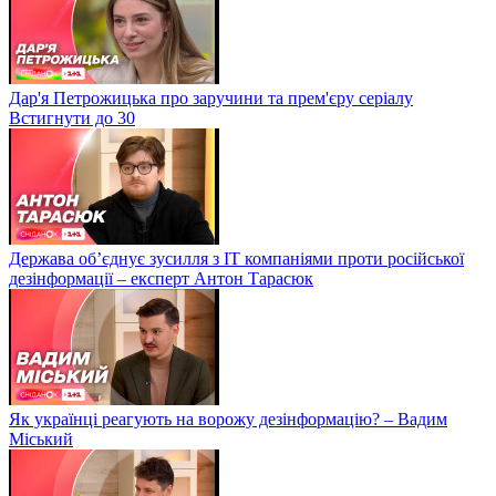
Дар'я Петрожицька про заручини та прем'єру серіалу
Встигнути до 30
Держава об’єднує зусилля з ІТ компаніями проти російської
дезінформації – експерт Антон Тарасюк
Як українці реагують на ворожу дезінформацію? – Вадим
Міський