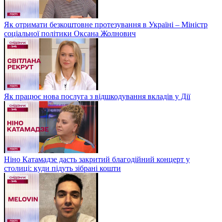
Як отримати безкоштовне протезування в Україні – Міністр
соціальної політики Оксана Жолнович
Як працює нова послуга з відшкодування вкладів у Дії
Ніно Катамадзе дасть закритий благодійний концерт у
столиці: куди підуть зібрані кошти