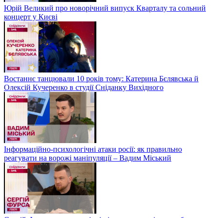
Юрій Великий про новорічний випуск Кварталу та сольний
концерт у Києві
Востаннє танцювали 10 років тому: Катерина Бєлявська й
Олексій Кучеренко в студії Сніданку Вихідного
Інформаційно-психологічні атаки росії: як правильно
реагувати на ворожі маніпуляції – Вадим Міський