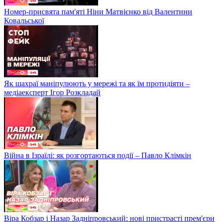
Номер-присвята пам'яті Ніни Матвієнко від Валентини
Ковальської
Як шахраї маніпулюють у мережі та як їм протидіяти –
медіаексперт Ігор Розкладай
Війна в Ізраїлі: як розгортаються події – Павло Клімкін
Віра Кобзар і Назар Задніпровський: нові пристрасті прем'єри