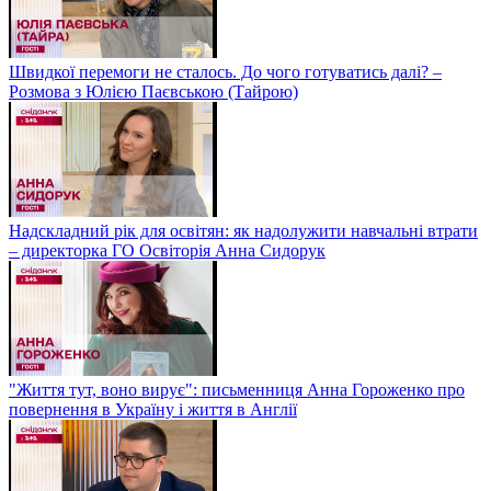
Швидкої перемоги не сталось. До чого готуватись далі? –
Розмова з Юлією Паєвською (Тайрою)
Надскладний рік для освітян: як надолужити навчальні втрати
– директорка ГО Освіторія Анна Сидорук
"Життя тут, воно вирує": письменниця Анна Гороженко про
повернення в Україну і життя в Англії