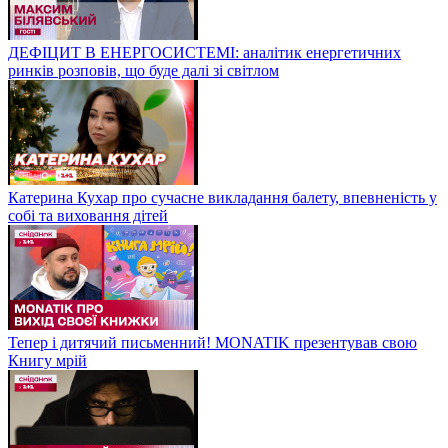
ДЕФІЦИТ В ЕНЕРГОСИСТЕМІ: аналітик енергетичних
ринків розповів, що буде далі зі світлом
Катерина Кухар про сучасне викладання балету, впевненість у
собі та виховання дітей
Тепер і дитячий письменний! MONATIK презентував свою
Книгу мрій