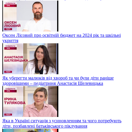
Оксен Лісовий про освітній бюджет на 2024 рік та шкільні
укриття
Як уберегти малюків від хвороб та чи були діти раніше
здоровішими – педіатриня Анастасія Шелевицька
Яка в Україні ситуація з усиновленням та чого потребують
діти, позбавлені батьківського піклування