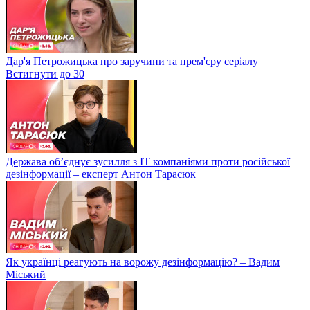
Дар'я Петрожицька про заручини та прем'єру серіалу
Встигнути до 30
Держава об’єднує зусилля з ІТ компаніями проти російської
дезінформації – експерт Антон Тарасюк
Як українці реагують на ворожу дезінформацію? – Вадим
Міський