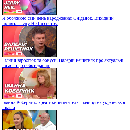
Я обожнюю свій день народження: Сніданок. Вихідний
привітав Jerry Heil зі святом
Гідний заробіток та бонуси: Валерій Решетняк про актуальні
вимоги до роботодавців
Іванна Коберник: креативний вчитель – майбутнє української
школи