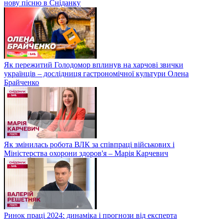
нову пісню в Сніданку
Як пережитий Голодомор вплинув на харчові звички
українців – дослідниця гастрономічної культури Олена
Брайченко
Як змінилась робота ВЛК за співпраці військових і
Міністерства охорони здоров'я – Марія Карчевич
Ринок праці 2024: динаміка і прогнози від експерта