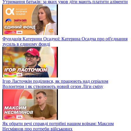
Утримання батьків: за яких умов діти мають платити аліменти
Фундація Катерини Осадчої: Катерина Осадча про об'єднання
зусиль в єдиному фонді
Ігор Ласточкін поділився, як працюють над серіалом
Волонтери і як створюють новий сезон Ліги сміху
Як обрати речі справді потрібні нашим воїнам: Максим
Несміянов про потреби військових