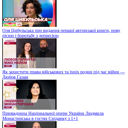
Оля Цибульська про видання першої авторської книги, нову
пісню і боротьбу з депресією
Як захистити права військових та їхніх родин під час війни —
Любов Галан
Примадонна Національної опери України Людмила
Монастирська в гостях Сніданку з 1+1