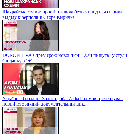
Шахрайські схеми: прості правила безпеки від начальника
відділу кіберполіції Єгора Киричка
DOROFEEVA з прем'єрою нової пісні "Хай пишуть" у студії
Сніданку з 1+1
Українські палаци. Золота доба: Акім Галімов презентував
новий історичний документальний цикл