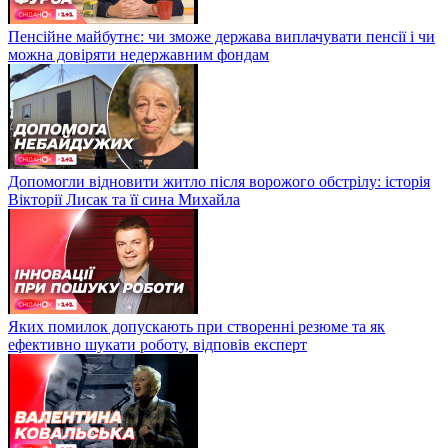
Пенсійне майбутнє: чи зможе держава виплачувати пенсії і чи
можна довіряти недержавним фондам
Допомогли відновити житло після ворожого обстрілу: історія
Вікторії Лисак та її сина Михайла
Яких помилок допускають при створенні резюме та як
ефективно шукати роботу, відповів експерт