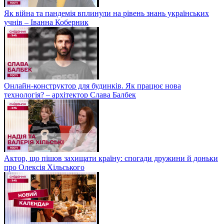
Як війна та пандемія вплинули на рівень знань українських
учнів – Іванна Коберник
Онлайн-конструктор для будинків. Як працює нова
технологія? – архітектор Слава Балбек
Актор, що пішов захищати країну: спогади дружини й доньки
про Олексія Хільського