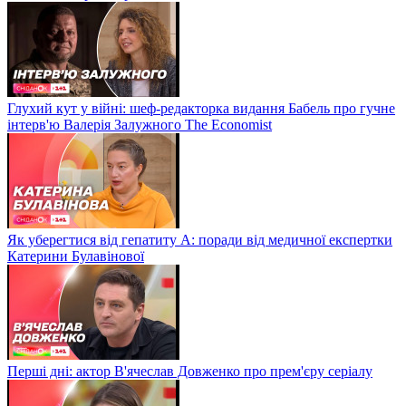
Глухий кут у війні: шеф-редакторка видання Бабель про гучне
інтерв'ю Валерія Залужного The Economist
Як уберегтися від гепатиту А: поради від медичної експертки
Катерини Булавінової
Перші дні: актор В'ячеслав Довженко про прем'єру серіалу