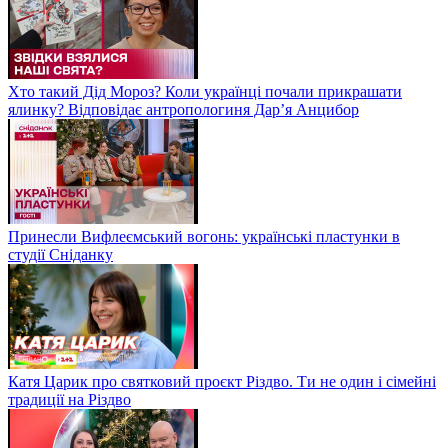
Хто такий Дід Мороз? Коли українці почали прикрашати
ялинку? Відповідає антропологиня Дарʼя Анцибор
Принесли Вифлеємський вогонь: українські пластунки в
студії Сніданку
Катя Царик про святковий проєкт Різдво. Ти не один і сімейні
традиції на Різдво