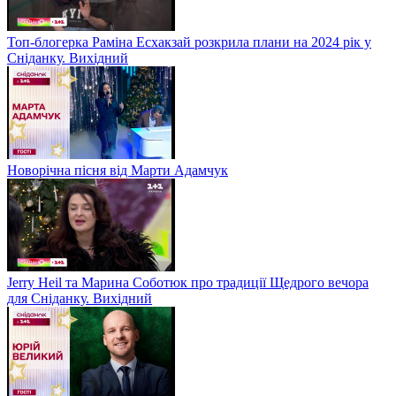
Топ-блогерка Раміна Есхакзай розкрила плани на 2024 рік у
Сніданку. Вихідний
Новорічна пісня від Марти Адамчук
Jerry Heil та Марина Соботюк про традиції Щедрого вечора
для Сніданку. Вихідний