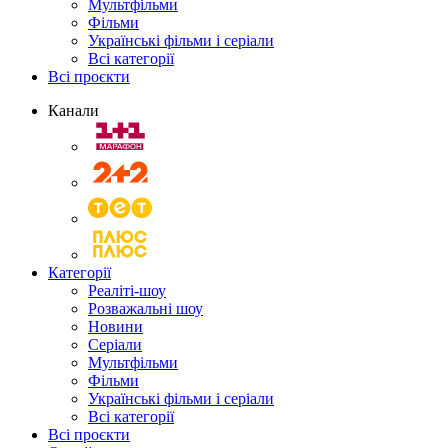
Мультфільми
Фільми
Українські фільми і серіали
Всі категорії
Всі проєкти
Канали
Категорії
Реаліті-шоу
Розважальні шоу
Новини
Серіали
Мультфільми
Фільми
Українські фільми і серіали
Всі категорії
Всі проєкти