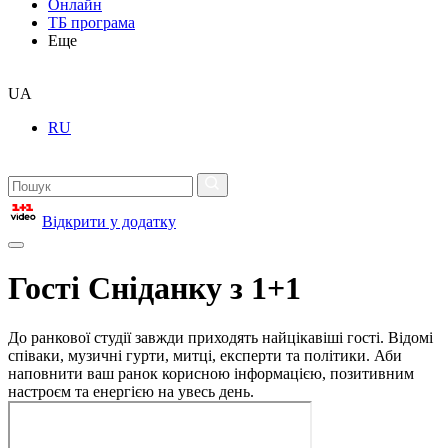
Онлайн
ТБ програма
Еще
UA
RU
Відкрити у додатку
Гості Сніданку з 1+1
До ранкової студії завжди приходять найцікавіші гості. Відомі
співаки, музичні гурти, митці, експерти та політики. Аби
наповнити ваш ранок корисною інформацією, позитивним
настроєм та енергією на увесь день.