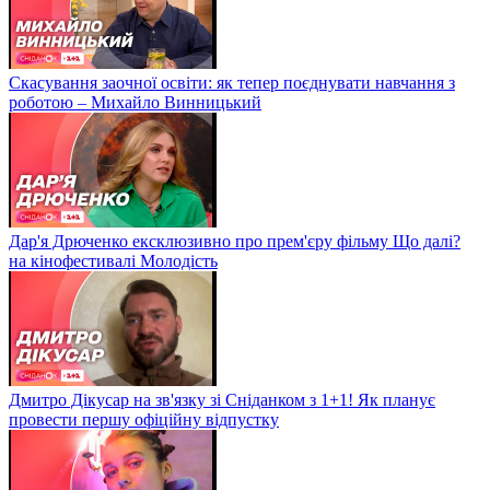
Скасування заочної освіти: як тепер поєднувати навчання з
роботою – Михайло Винницький
Дар'я Дрюченко ексклюзивно про прем'єру фільму Що далі?
на кінофестивалі Молодість
Дмитро Дікусар на зв'язку зі Сніданком з 1+1! Як планує
провести першу офіційну відпустку