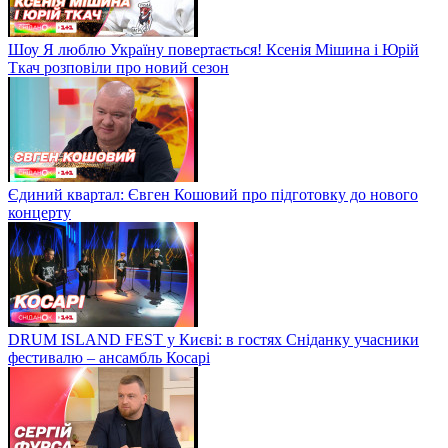
Шоу Я люблю Україну повертається! Ксенія Мішина і Юрій
Ткач розповіли про новий сезон
Єдиний квартал: Євген Кошовий про підготовку до нового
концерту
DRUM ISLAND FEST у Києві: в гостях Сніданку учасники
фестивалю – ансамбль Косарі