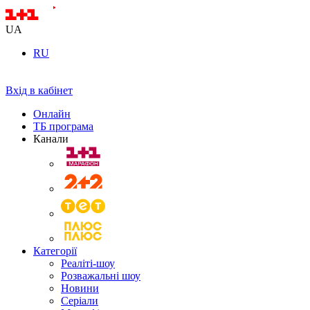
UA
RU
Вхід в кабінет
Онлайн
ТБ програма
Канали
Категорії
Реаліті-шоу
Розважальні шоу
Новини
Серіали