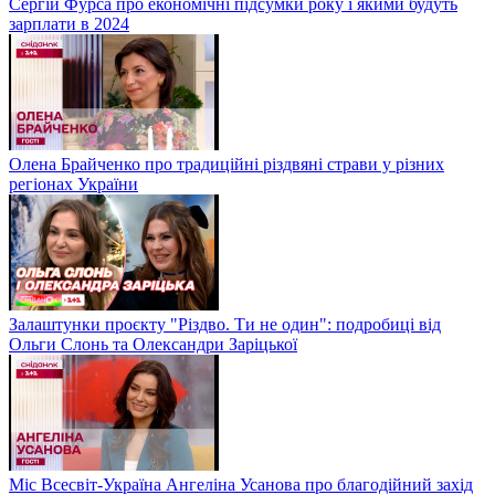
Сергій Фурса про економічні підсумки року і якими будуть
зарплати в 2024
Олена Брайченко про традиційні різдвяні страви у різних
регіонах України
Залаштунки проєкту "Різдво. Ти не один": подробиці від
Ольги Слонь та Олександри Заріцької
Міс Всесвіт-Україна Ангеліна Усанова про благодійний захід