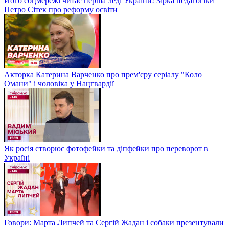
Його соцмережі читає перша леді України! Зірка педагогіки
Петро Сітек про реформу освіти
Акторка Катерина Варченко про прем'єру серіалу "Коло
Омани" і чоловіка у Нацгвардії
Як росія створює фотофейки та діпфейки про переворот в
Україні
Говори: Марта Липчей та Сергій Жадан і собаки презентували