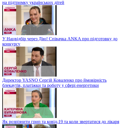
на підтримку українських дітей
У Нацвідбір через Дію! Співачка ANKA про підготовку до
конкурсу
Директор YASNO Сергій Коваленко про ймовірність
блекаутів, платіжки та роботу у сфері енергетики
Як розрізнити грип та ковід-19 та коли звертатися до лікаря