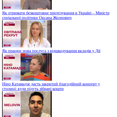
Як отримати безкоштовне протезування в Україні – Міністр
соціальної політики Оксана Жолнович
Як працює нова послуга з відшкодування вкладів у Дії
Ніно Катамадзе дасть закритий благодійний концерт у
столиці: куди підуть зібрані кошти