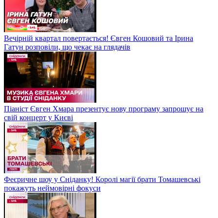
Вечірній квартал повертається! Євген Кошовий та Ірина
Гатун розповіли, що чекає на глядачів
Піаніст Євген Хмара презентує нову програму запрошує на
свій концерт у Києві
Феєричне шоу у Сніданку! Королі магії брати Томашевські
покажуть неймовірні фокуси