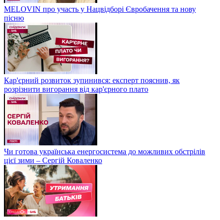
MELOVIN про участь у Нацвідборі Євробачення та нову
пісню
Кар'єрний розвиток зупинився: експерт пояснив, як
розрізнити вигорання від кар'єрного плато
Чи готова українська енергосистема до можливих обстрілів
цієї зими – Сергій Коваленко