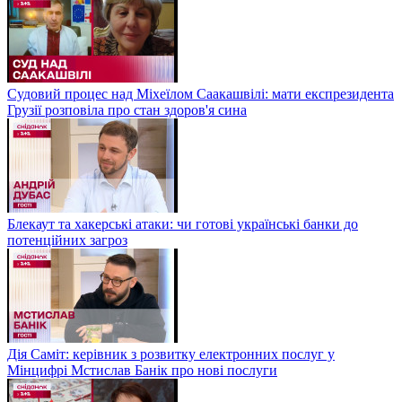
Судовий процес над Міхеїлом Саакашвілі: мати експрезидента
Грузії розповіла про стан здоров'я сина
Блекаут та хакерські атаки: чи готові українські банки до
потенційних загроз
Дія Саміт: керівник з розвитку електронних послуг у
Мінцифрі Мстислав Банік про нові послуги