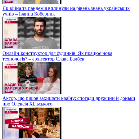
Як війна та пандемія вплинули на рівень знань українських
учнів – Іванна Коберник
Онлайн-конструктор для будинків. Як працює нова
технологія? – архітектор Слава Балбек
Актор, що пішов захищати країну: спогади дружини й доньки
про Олексія Хільського