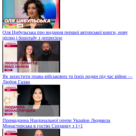
Оля Цибульська про видання першої авторської книги, нову
пісню і боротьбу з депресією
Як захистити права військових та їхніх родин під час війни —
Любов Галан
Примадонна Національної опери України Людмила
Монастирська в гостях Сніданку з 1+1