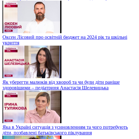
Оксен Лісовий про освітній бюджет на 2024 рік та шкільні
укриття
Як уберегти малюків від хвороб та чи були діти раніше
здоровішими – педіатриня Анастасія Шелевицька
Яка в Україні ситуація з усиновленням та чого потребують
діти, позбавлені батьківського піклування