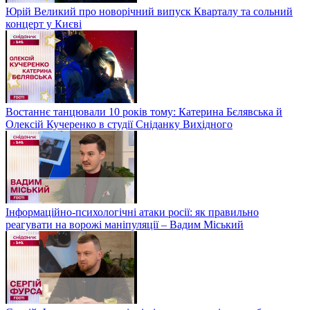
Юрій Великий про новорічний випуск Кварталу та сольний
концерт у Києві
Востаннє танцювали 10 років тому: Катерина Бєлявська й
Олексій Кучеренко в студії Сніданку Вихідного
Інформаційно-психологічні атаки росії: як правильно
реагувати на ворожі маніпуляції – Вадим Міський