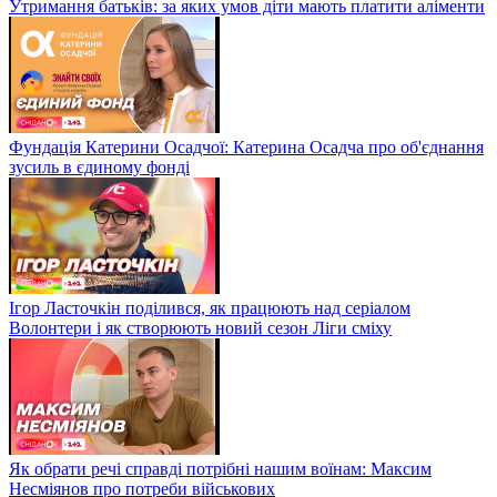
Утримання батьків: за яких умов діти мають платити аліменти
Фундація Катерини Осадчої: Катерина Осадча про об'єднання
зусиль в єдиному фонді
Ігор Ласточкін поділився, як працюють над серіалом
Волонтери і як створюють новий сезон Ліги сміху
Як обрати речі справді потрібні нашим воїнам: Максим
Несміянов про потреби військових