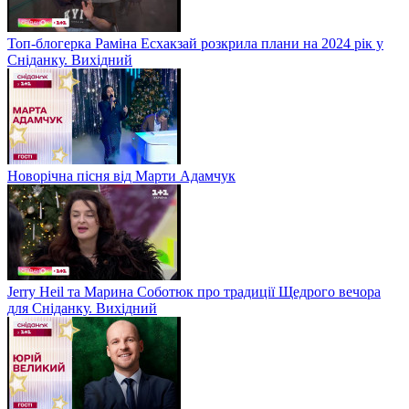
Топ-блогерка Раміна Есхакзай розкрила плани на 2024 рік у
Сніданку. Вихідний
Новорічна пісня від Марти Адамчук
Jerry Heil та Марина Соботюк про традиції Щедрого вечора
для Сніданку. Вихідний