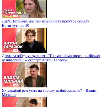
Дар'я Петрожицька про заручини та прем'єру серіалу
Встигнути до 30
Держава об’єднує зусилля з ІТ компаніями проти російської
дезінформації – експерт Антон Тарасюк
Як українці реагують на ворожу дезінформацію? – Вадим
Міський