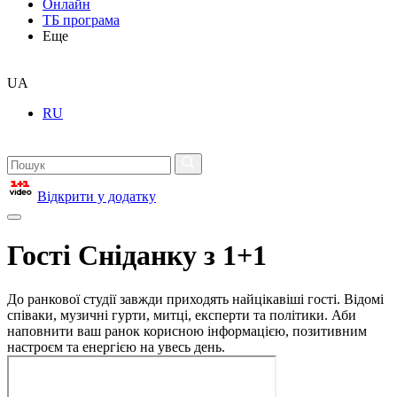
Онлайн
ТБ програма
Еще
UA
RU
Відкрити у додатку
Гості Сніданку з 1+1
До ранкової студії завжди приходять найцікавіші гості. Відомі
співаки, музичні гурти, митці, експерти та політики. Аби
наповнити ваш ранок корисною інформацією, позитивним
настроєм та енергією на увесь день.