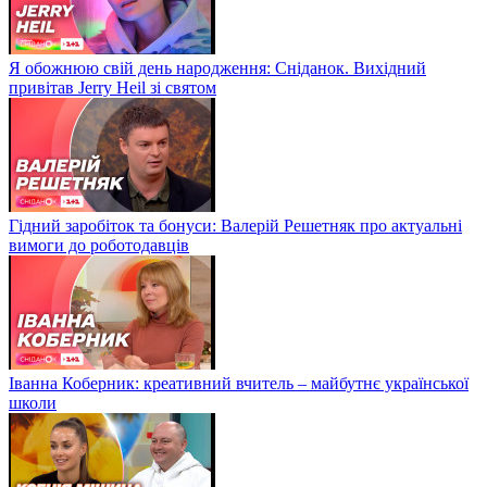
Я обожнюю свій день народження: Сніданок. Вихідний
привітав Jerry Heil зі святом
Гідний заробіток та бонуси: Валерій Решетняк про актуальні
вимоги до роботодавців
Іванна Коберник: креативний вчитель – майбутнє української
школи