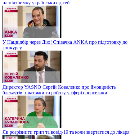
на підтримку українських дітей
У Нацвідбір через Дію! Співачка ANKA про підготовку до
конкурсу
Директор YASNO Сергій Коваленко про ймовірність
блекаутів, платіжки та роботу у сфері енергетики
Як розрізнити грип та ковід-19 та коли звертатися до лікаря