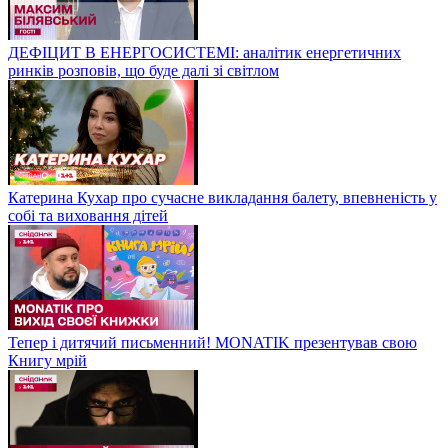
ДЕФІЦИТ В ЕНЕРГОСИСТЕМІ: аналітик енергетичних
ринків розповів, що буде далі зі світлом
Катерина Кухар про сучасне викладання балету, впевненість у
собі та виховання дітей
Тепер і дитячий письменний! MONATIK презентував свою
Книгу мрій