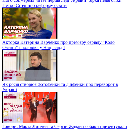
Його соцмережі читає перша леді України! Зірка педагогіки
Петро Сітек про реформу освіти
Акторка Катерина Варченко про прем'єру серіалу "Коло
Омани" і чоловіка у Нацгвардії
Як росія створює фотофейки та діпфейки про переворот в
Україні
Говори: Марта Липчей та Сергій Жадан і собаки презентували