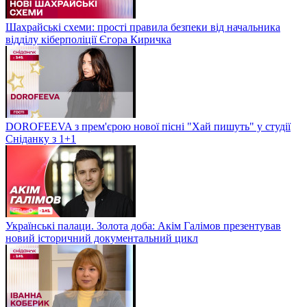
Шахрайські схеми: прості правила безпеки від начальника
відділу кіберполіції Єгора Киричка
DOROFEEVA з прем'єрою нової пісні "Хай пишуть" у студії
Сніданку з 1+1
Українські палаци. Золота доба: Акім Галімов презентував
новий історичний документальний цикл