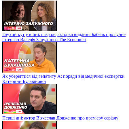
Глухий кут у війні: шеф-редакторка видання Бабель про гучне
інтерв'ю Валерія Залужного The Economist
Як уберегтися від гепатиту А: поради від медичної експертки
Катерини Булавінової
Перші дні: актор В'ячеслав Довженко про прем'єру серіалу