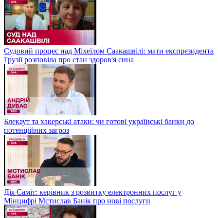
Судовий процес над Міхеїлом Саакашвілі: мати експрезидента
Грузії розповіла про стан здоров'я сина
Блекаут та хакерські атаки: чи готові українські банки до
потенційних загроз
Дія Саміт: керівник з розвитку електронних послуг у
Мінцифрі Мстислав Банік про нові послуги