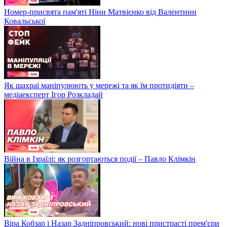
Номер-присвята пам'яті Ніни Матвієнко від Валентини
Ковальської
Як шахраї маніпулюють у мережі та як їм протидіяти –
медіаексперт Ігор Розкладай
Війна в Ізраїлі: як розгортаються події – Павло Клімкін
Віра Кобзар і Назар Задніпровський: нові пристрасті прем'єри