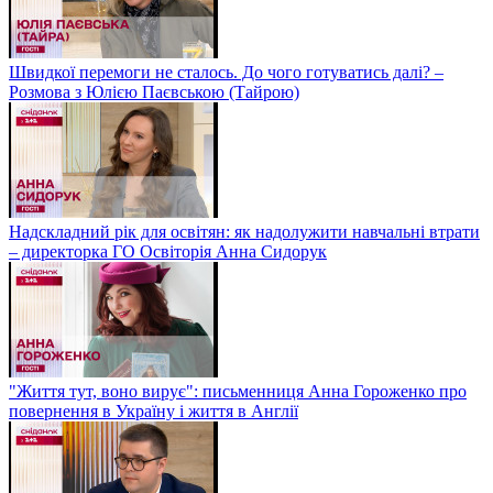
Швидкої перемоги не сталось. До чого готуватись далі? –
Розмова з Юлією Паєвською (Тайрою)
Надскладний рік для освітян: як надолужити навчальні втрати
– директорка ГО Освіторія Анна Сидорук
"Життя тут, воно вирує": письменниця Анна Гороженко про
повернення в Україну і життя в Англії