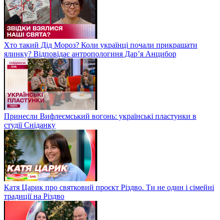
Хто такий Дід Мороз? Коли українці почали прикрашати
ялинку? Відповідає антропологиня Дарʼя Анцибор
Принесли Вифлеємський вогонь: українські пластунки в
студії Сніданку
Катя Царик про святковий проєкт Різдво. Ти не один і сімейні
традиції на Різдво