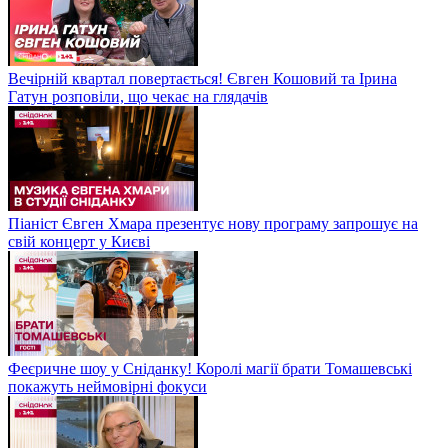
Вечірній квартал повертається! Євген Кошовий та Ірина
Гатун розповіли, що чекає на глядачів
Піаніст Євген Хмара презентує нову програму запрошує на
свій концерт у Києві
Феєричне шоу у Сніданку! Королі магії брати Томашевські
покажуть неймовірні фокуси