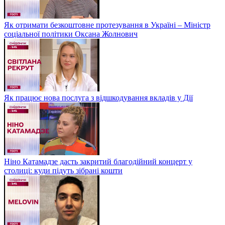
Як отримати безкоштовне протезування в Україні – Міністр
соціальної політики Оксана Жолнович
Як працює нова послуга з відшкодування вкладів у Дії
Ніно Катамадзе дасть закритий благодійний концерт у
столиці: куди підуть зібрані кошти