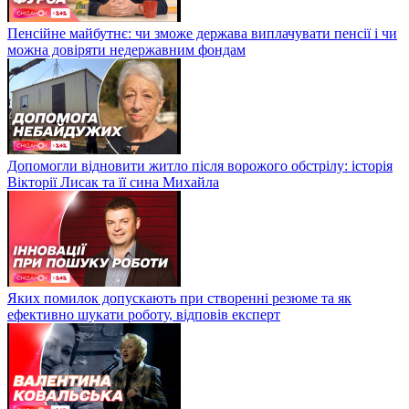
Пенсійне майбутнє: чи зможе держава виплачувати пенсії і чи
можна довіряти недержавним фондам
Допомогли відновити житло після ворожого обстрілу: історія
Вікторії Лисак та її сина Михайла
Яких помилок допускають при створенні резюме та як
ефективно шукати роботу, відповів експерт