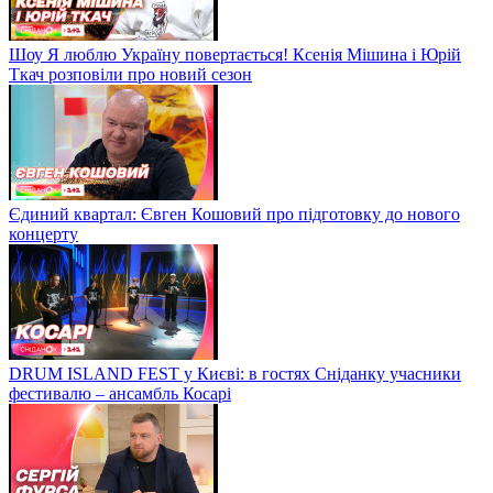
Шоу Я люблю Україну повертається! Ксенія Мішина і Юрій
Ткач розповіли про новий сезон
Єдиний квартал: Євген Кошовий про підготовку до нового
концерту
DRUM ISLAND FEST у Києві: в гостях Сніданку учасники
фестивалю – ансамбль Косарі