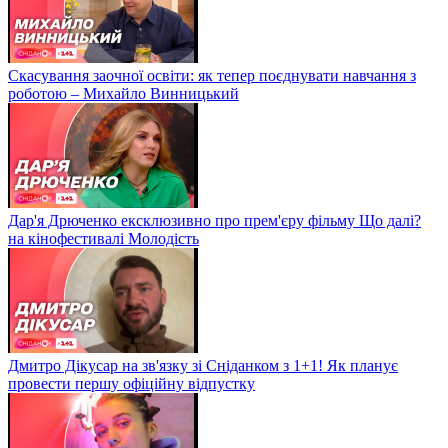
Скасування заочної освіти: як тепер поєднувати навчання з
роботою – Михайло Винницький
Дар'я Дрюченко ексклюзивно про прем'єру фільму Що далі?
на кінофестивалі Молодість
Дмитро Дікусар на зв'язку зі Сніданком з 1+1! Як планує
провести першу офіційну відпустку