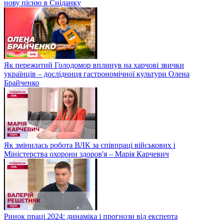
нову пісню в Сніданку
Як пережитий Голодомор вплинув на харчові звички
українців – дослідниця гастрономічної культури Олена
Брайченко
Як змінилась робота ВЛК за співпраці військових і
Міністерства охорони здоров'я – Марія Карчевич
Ринок праці 2024: динаміка і прогнози від експерта