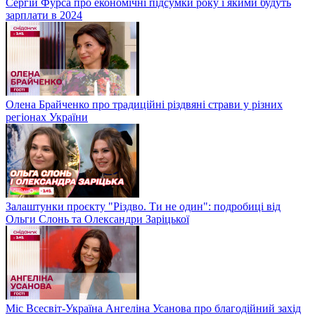
Сергій Фурса про економічні підсумки року і якими будуть
зарплати в 2024
Олена Брайченко про традиційні різдвяні страви у різних
регіонах України
Залаштунки проєкту "Різдво. Ти не один": подробиці від
Ольги Слонь та Олександри Заріцької
Міс Всесвіт-Україна Ангеліна Усанова про благодійний захід