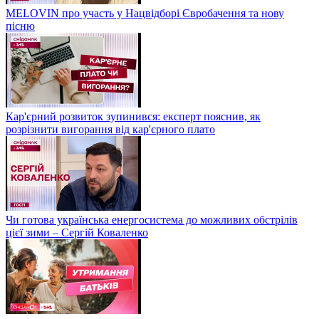
MELOVIN про участь у Нацвідборі Євробачення та нову
пісню
Кар'єрний розвиток зупинився: експерт пояснив, як
розрізнити вигорання від кар'єрного плато
Чи готова українська енергосистема до можливих обстрілів
цієї зими – Сергій Коваленко