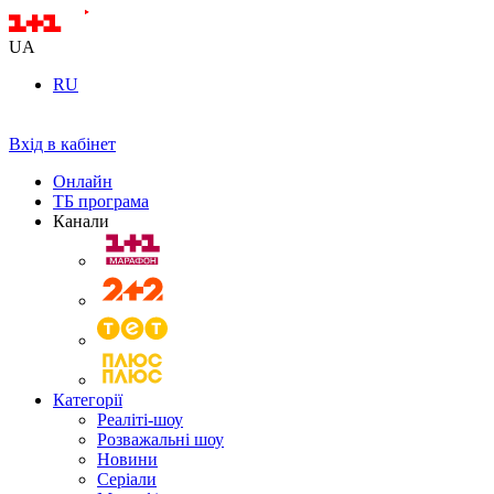
UA
RU
Вхід в кабінет
Онлайн
ТБ програма
Канали
Категорії
Реаліті-шоу
Розважальні шоу
Новини
Серіали