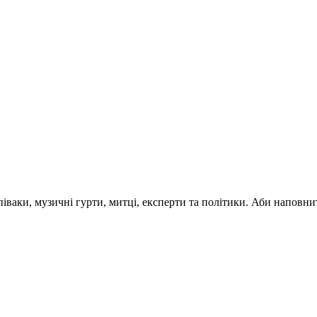
 співаки, музичні гурти, митці, експерти та політики. Аби напо