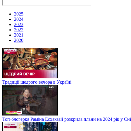
2025
2024
2023
2022
2021
2020
Традиції щедрого вечора в Україні
Топ-блогерка Раміна Есхакзай розкрила плани на 2024 рік у Сн