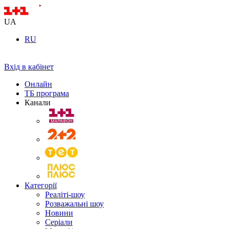
UA
RU
Вхід в кабінет
Онлайн
ТБ програма
Канали
Категорії
Реаліті-шоу
Розважальні шоу
Новини
Серіали