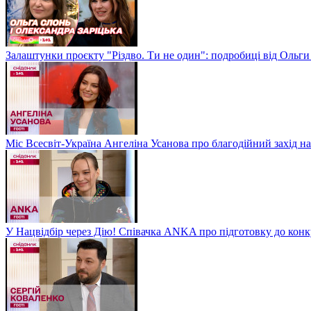
Залаштунки проєкту "Різдво. Ти не один": подробиці від Ольги
Міс Всесвіт-Україна Ангеліна Усанова про благодійний захід на
У Нацвідбір через Дію! Співачка ANKA про підготовку до кон