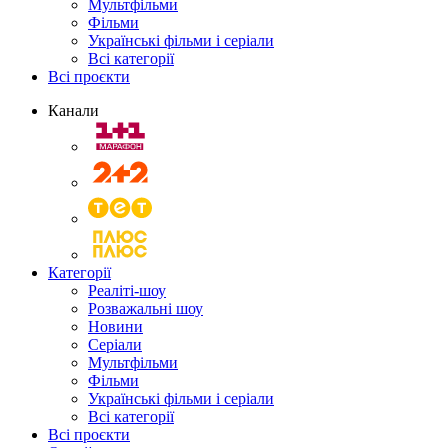
Мультфільми
Фільми
Українські фільми і серіали
Всі категорії
Всі проєкти
Канали
Категорії
Реаліті-шоу
Розважальні шоу
Новини
Серіали
Мультфільми
Фільми
Українські фільми і серіали
Всі категорії
Всі проєкти