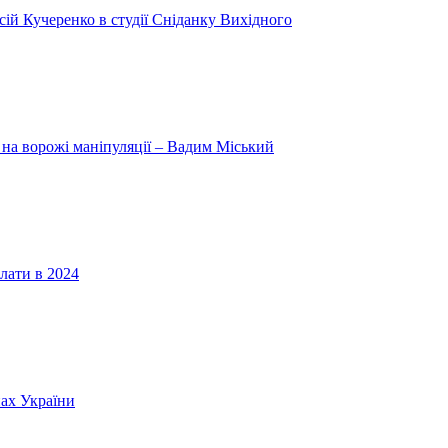
ій Кучеренко в студії Сніданку Вихідного
 на ворожі маніпуляції – Вадим Міський
лати в 2024
нах України