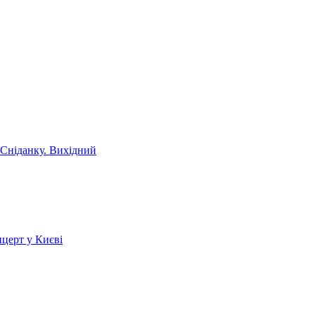
 Сніданку. Вихідний
церт у Києві