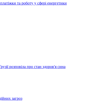
платіжки та роботу у сфері енергетики
узії розповіла про стан здоров'я сина
ційних загроз