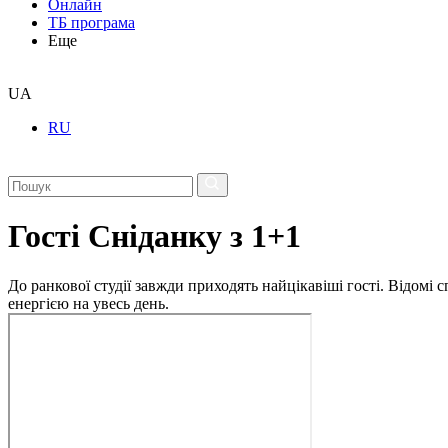
Онлайн
ТБ програма
Еще
UA
RU
Гості Сніданку з 1+1
До ранкової студії завжди приходять найцікавіші гості. Відомі
енергією на увесь день.