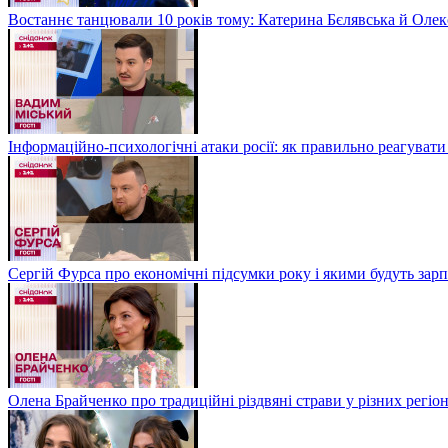
Востаннє танцювали 10 років тому: Катерина Бєлявська й Олекс
Інформаційно-психологічні атаки росії: як правильно реагувати
Сергій Фурса про економічні підсумки року і якими будуть зарп
Олена Брайченко про традиційні різдвяні страви у різних регіо