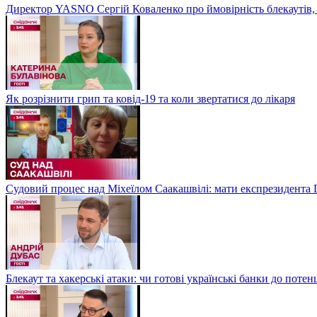
Директор YASNO Сергій Коваленко про ймовірність блекаутів, 
Як розрізнити грип та ковід-19 та коли звертатися до лікаря
Судовий процес над Міхеїлом Саакашвілі: мати експрезидента Гр
Блекаут та хакерські атаки: чи готові українські банки до потен