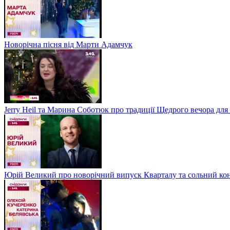
Новорічна пісня від Марти Адамчук
Jerry Heil та Марина Соботюк про традиції Щедрого вечора для
Юрій Великий про новорічний випуск Кварталу та сольний кон