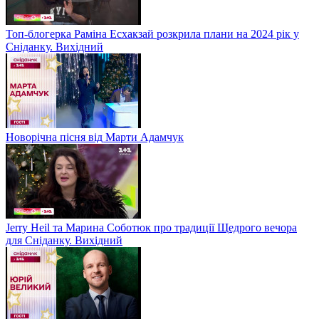
Топ-блогерка Раміна Есхакзай розкрила плани на 2024 рік у
Сніданку. Вихідний
Новорічна пісня від Марти Адамчук
Jerry Heil та Марина Соботюк про традиції Щедрого вечора
для Сніданку. Вихідний