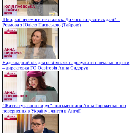
Швидкої перемоги не сталось. До чого готуватись далі? –
Розмова з Юлією Паєвською (Тайрою)
Надскладний рік для освітян: як надолужити навчальні втрати
– директорка ГО Освіторія Анна Сидорук
"Життя тут, воно вирує": письменниця Анна Гороженко про
повернення в Україну і життя в Англії