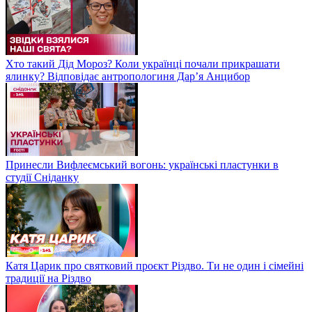
Хто такий Дід Мороз? Коли українці почали прикрашати
ялинку? Відповідає антропологиня Дарʼя Анцибор
Принесли Вифлеємський вогонь: українські пластунки в
студії Сніданку
Катя Царик про святковий проєкт Різдво. Ти не один і сімейні
традиції на Різдво