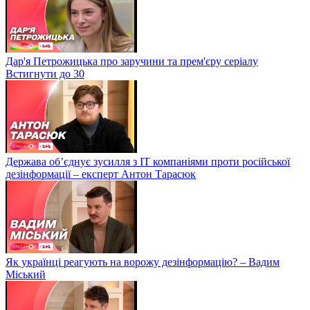
Дар'я Петрожицька про заручини та прем'єру серіалу
Встигнути до 30
Держава об’єднує зусилля з ІТ компаніями проти російської
дезінформації – експерт Антон Тарасюк
Як українці реагують на ворожу дезінформацію? – Вадим
Міський