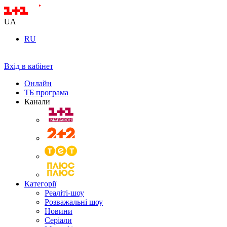
UA
RU
Вхід в кабінет
Онлайн
ТБ програма
Канали
Категорії
Реаліті-шоу
Розважальні шоу
Новини
Серіали