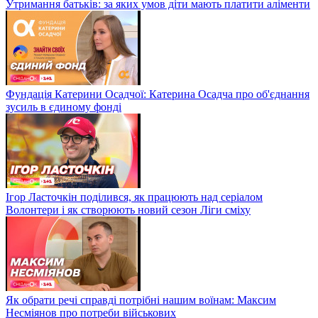
Утримання батьків: за яких умов діти мають платити аліменти
Фундація Катерини Осадчої: Катерина Осадча про об'єднання
зусиль в єдиному фонді
Ігор Ласточкін поділився, як працюють над серіалом
Волонтери і як створюють новий сезон Ліги сміху
Як обрати речі справді потрібні нашим воїнам: Максим
Несміянов про потреби військових