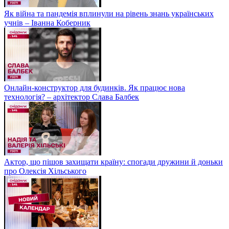
Як війна та пандемія вплинули на рівень знань українських
учнів – Іванна Коберник
Онлайн-конструктор для будинків. Як працює нова
технологія? – архітектор Слава Балбек
Актор, що пішов захищати країну: спогади дружини й доньки
про Олексія Хільського