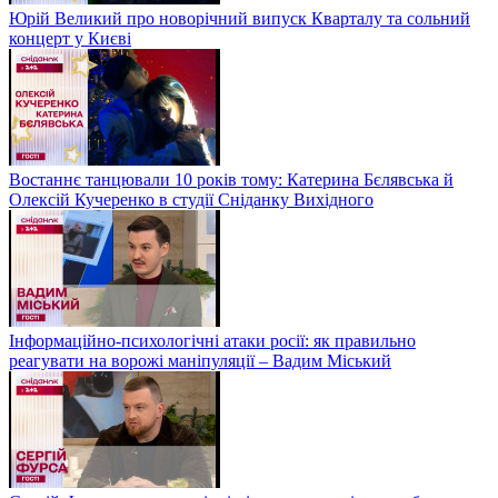
Юрій Великий про новорічний випуск Кварталу та сольний
концерт у Києві
Востаннє танцювали 10 років тому: Катерина Бєлявська й
Олексій Кучеренко в студії Сніданку Вихідного
Інформаційно-психологічні атаки росії: як правильно
реагувати на ворожі маніпуляції – Вадим Міський