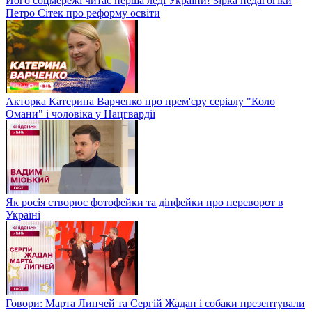
Його соцмережі читає перша леді України! Зірка педагогіки
Петро Сітек про реформу освіти
Акторка Катерина Варченко про прем'єру серіалу "Коло
Омани" і чоловіка у Нацгвардії
Як росія створює фотофейки та діпфейки про переворот в
Україні
Говори: Марта Липчей та Сергій Жадан і собаки презентували