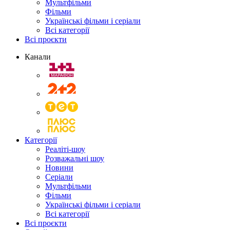
Мультфільми
Фільми
Українські фільми і серіали
Всі категорії
Всі проєкти
Канали
Категорії
Реаліті-шоу
Розважальні шоу
Новини
Серіали
Мультфільми
Фільми
Українські фільми і серіали
Всі категорії
Всі проєкти