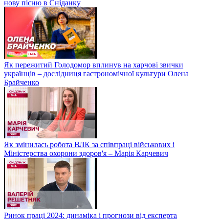
нову пісню в Сніданку
Як пережитий Голодомор вплинув на харчові звички
українців – дослідниця гастрономічної культури Олена
Брайченко
Як змінилась робота ВЛК за співпраці військових і
Міністерства охорони здоров'я – Марія Карчевич
Ринок праці 2024: динаміка і прогнози від експерта