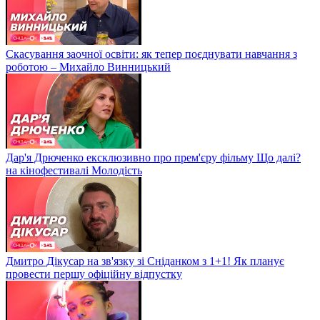
Скасування заочної освіти: як тепер поєднувати навчання з
роботою – Михайло Винницький
Дар'я Дрюченко ексклюзивно про прем'єру фільму Що далі?
на кінофестивалі Молодість
Дмитро Дікусар на зв'язку зі Сніданком з 1+1! Як планує
провести першу офіційну відпустку