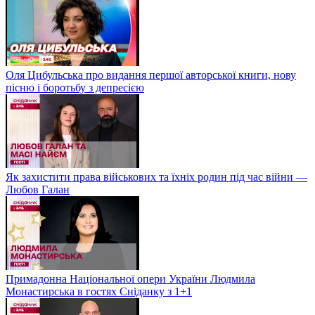
Оля Цибульська про видання першої авторської книги, нову
пісню і боротьбу з депресією
Як захистити права військових та їхніх родин під час війни —
Любов Галан
Примадонна Національної опери України Людмила
Монастирська в гостях Сніданку з 1+1