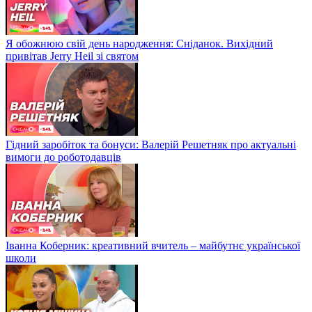
Я обожнюю свій день народження: Сніданок. Вихідний
привітав Jerry Heil зі святом
Гідний заробіток та бонуси: Валерій Решетняк про актуальні
вимоги до роботодавців
Іванна Коберник: креативний вчитель – майбутнє української
школи