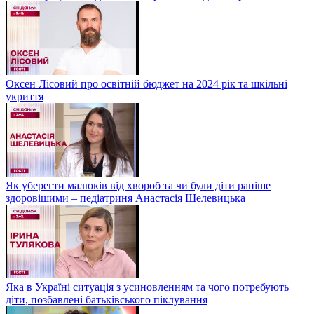
Оксен Лісовий про освітній бюджет на 2024 рік та шкільні
укриття
Як уберегти малюків від хвороб та чи були діти раніше
здоровішими – педіатриня Анастасія Шелевицька
Яка в Україні ситуація з усиновленням та чого потребують
діти, позбавлені батьківського піклування