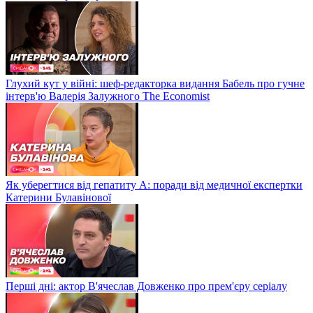
Глухий кут у війні: шеф-редакторка видання Бабель про гучне
інтерв'ю Валерія Залужного The Economist
Як уберегтися від гепатиту А: поради від медичної експертки
Катерини Булавінової
Перші дні: актор В'ячеслав Довженко про прем'єру серіалу