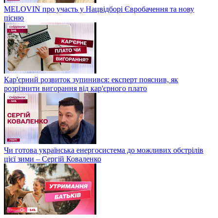
MELOVIN про участь у Нацвідборі Євробачення та нову
пісню
Кар'єрний розвиток зупинився: експерт пояснив, як
розрізнити вигорання від кар'єрного плато
Чи готова українська енергосистема до можливих обстрілів
цієї зими – Сергій Коваленко