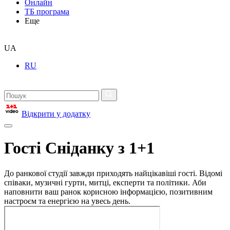
Онлайн
ТБ програма
Еще
UA
RU
Відкрити у додатку
Гості Сніданку з 1+1
До ранкової студії завжди приходять найцікавіші гості. Відомі
співаки, музичні гурти, митці, експерти та політики. Аби
наповнити ваш ранок корисною інформацією, позитивним
настроєм та енергією на увесь день.