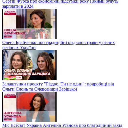
Сергій Фурса про економічні підсумки року і якими будуть
зарплати в 2024
Олена Брайченко про традиційні різдвяні страви у різних
регіонах України
Залаштунки проєкту "Різдво. Ти не один": подробиці від
Ольги Слонь та Олександри Заріцької
Міс Всесвіт-Україна Ангеліна Усанова про благодійний захід