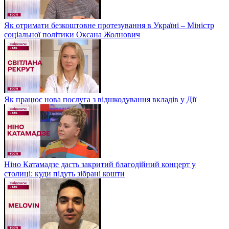
Як отримати безкоштовне протезування в Україні – Міністр
соціальної політики Оксана Жолнович
Як працює нова послуга з відшкодування вкладів у Дії
Ніно Катамадзе дасть закритий благодійний концерт у
столиці: куди підуть зібрані кошти