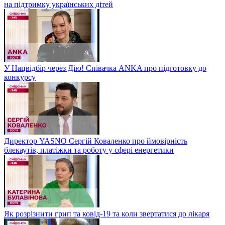
на підтримку українських дітей
У Нацвідбір через Дію! Співачка ANKA про підготовку до
конкурсу
Директор YASNO Сергій Коваленко про ймовірність
блекаутів, платіжки та роботу у сфері енергетики
Як розрізнити грип та ковід-19 та коли звертатися до лікаря