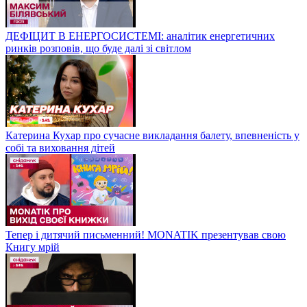
ДЕФІЦИТ В ЕНЕРГОСИСТЕМІ: аналітик енергетичних
ринків розповів, що буде далі зі світлом
Катерина Кухар про сучасне викладання балету, впевненість у
собі та виховання дітей
Тепер і дитячий письменний! MONATIK презентував свою
Книгу мрій