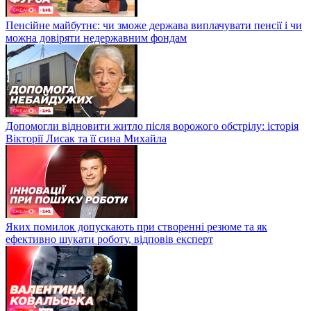
Пенсійне майбутнє: чи зможе держава виплачувати пенсії і чи
можна довіряти недержавним фондам
Допомогли відновити житло після ворожого обстрілу: історія
Вікторії Лисак та її сина Михайла
Яких помилок допускають при створенні резюме та як
ефективно шукати роботу, відповів експерт