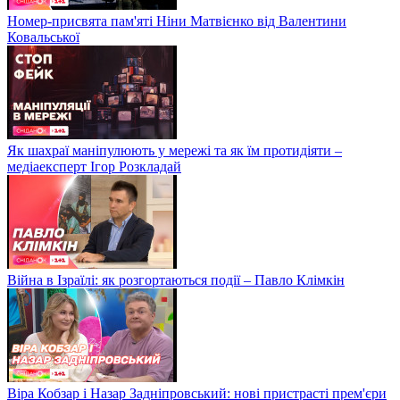
Номер-присвята пам'яті Ніни Матвієнко від Валентини
Ковальської
Як шахраї маніпулюють у мережі та як їм протидіяти –
медіаексперт Ігор Розкладай
Війна в Ізраїлі: як розгортаються події – Павло Клімкін
Віра Кобзар і Назар Задніпровський: нові пристрасті прем'єри