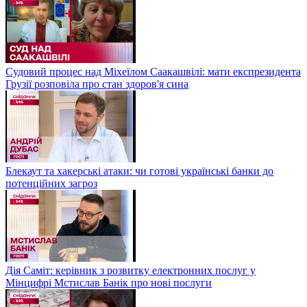
Судовий процес над Міхеїлом Саакашвілі: мати експрезидента
Грузії розповіла про стан здоров'я сина
Блекаут та хакерські атаки: чи готові українські банки до
потенційних загроз
Дія Саміт: керівник з розвитку електронних послуг у
Мінцифрі Мстислав Банік про нові послуги