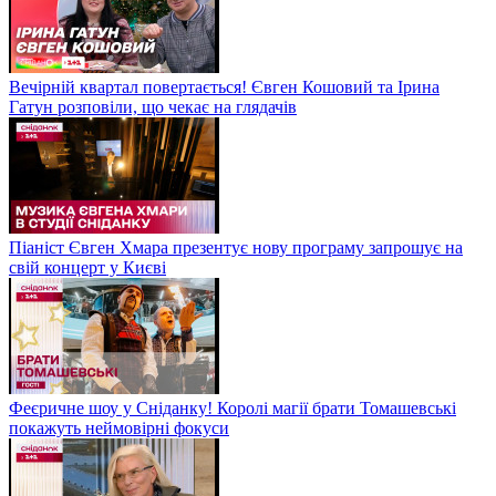
Вечірній квартал повертається! Євген Кошовий та Ірина
Гатун розповіли, що чекає на глядачів
Піаніст Євген Хмара презентує нову програму запрошує на
свій концерт у Києві
Феєричне шоу у Сніданку! Королі магії брати Томашевські
покажуть неймовірні фокуси