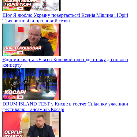
Шоу Я люблю Україну повертається! Ксенія Мішина і Юрій
Ткач розповіли про новий сезон
Єдиний квартал: Євген Кошовий про підготовку до нового
концерту
DRUM ISLAND FEST у Києві: в гостях Сніданку учасники
фестивалю – ансамбль Косарі