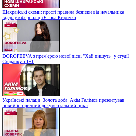
Шахрайські схеми: прості правила безпеки від начальника
відділу кіберполіції Єгора Киричка
DOROFEEVA з прем'єрою нової пісні "Хай пишуть" у студії
Сніданку з 1+1
Українські палаци. Золота доба: Акім Галімов презентував
новий історичний документальний цикл