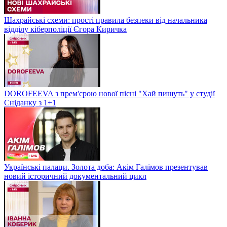
Шахрайські схеми: прості правила безпеки від начальника
відділу кіберполіції Єгора Киричка
DOROFEEVA з прем'єрою нової пісні "Хай пишуть" у студії
Сніданку з 1+1
Українські палаци. Золота доба: Акім Галімов презентував
новий історичний документальний цикл