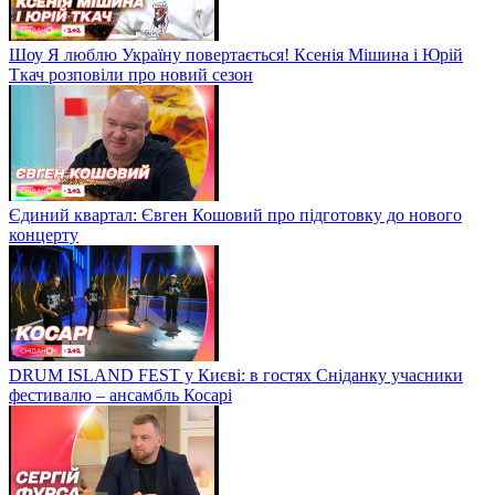
Шоу Я люблю Україну повертається! Ксенія Мішина і Юрій
Ткач розповіли про новий сезон
Єдиний квартал: Євген Кошовий про підготовку до нового
концерту
DRUM ISLAND FEST у Києві: в гостях Сніданку учасники
фестивалю – ансамбль Косарі