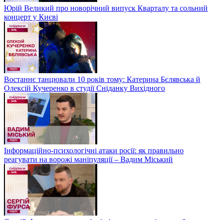
Юрій Великий про новорічний випуск Кварталу та сольний
концерт у Києві
Востаннє танцювали 10 років тому: Катерина Бєлявська й
Олексій Кучеренко в студії Сніданку Вихідного
Інформаційно-психологічні атаки росії: як правильно
реагувати на ворожі маніпуляції – Вадим Міський