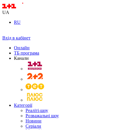
UA
RU
Вхід в кабінет
Онлайн
ТБ програма
Канали
Категорії
Реаліті-шоу
Розважальні шоу
Новини
Серіали