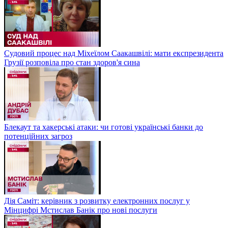
Судовий процес над Міхеїлом Саакашвілі: мати експрезидента
Грузії розповіла про стан здоров'я сина
Блекаут та хакерські атаки: чи готові українські банки до
потенційних загроз
Дія Саміт: керівник з розвитку електронних послуг у
Мінцифрі Мстислав Банік про нові послуги