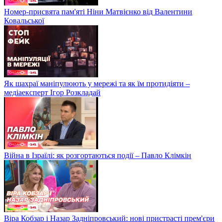
Номер-присвята пам'яті Ніни Матвієнко від Валентини
Ковальської
Як шахраї маніпулюють у мережі та як їм протидіяти –
медіаексперт Ігор Розкладай
Війна в Ізраїлі: як розгортаються події – Павло Клімкін
Віра Кобзар і Назар Задніпровський: нові пристрасті прем'єри