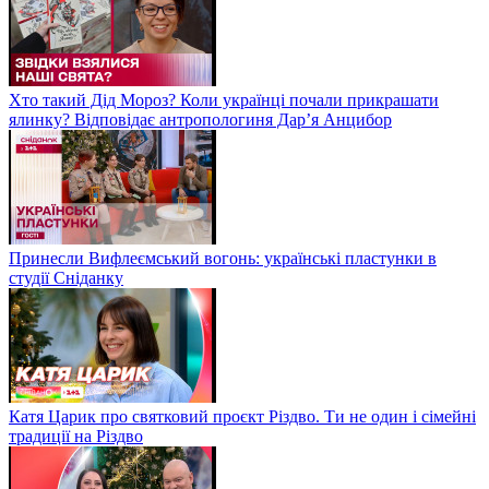
Хто такий Дід Мороз? Коли українці почали прикрашати
ялинку? Відповідає антропологиня Дарʼя Анцибор
Принесли Вифлеємський вогонь: українські пластунки в
студії Сніданку
Катя Царик про святковий проєкт Різдво. Ти не один і сімейні
традиції на Різдво