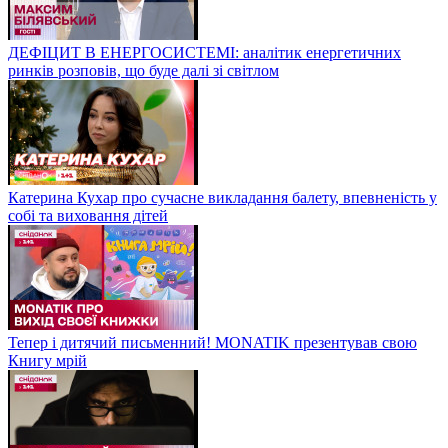
ДЕФІЦИТ В ЕНЕРГОСИСТЕМІ: аналітик енергетичних
ринків розповів, що буде далі зі світлом
Катерина Кухар про сучасне викладання балету, впевненість у
собі та виховання дітей
Тепер і дитячий письменний! MONATIK презентував свою
Книгу мрій