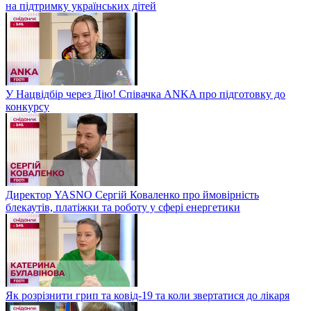
на підтримку українських дітей
У Нацвідбір через Дію! Співачка ANKA про підготовку до
конкурсу
Директор YASNO Сергій Коваленко про ймовірність
блекаутів, платіжки та роботу у сфері енергетики
Як розрізнити грип та ковід-19 та коли звертатися до лікаря