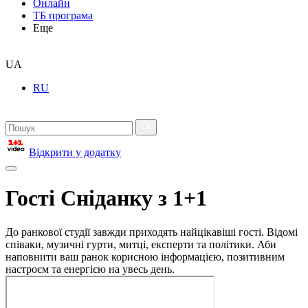
Онлайн
ТБ програма
Еще
UA
RU
Відкрити у додатку
Гості Сніданку з 1+1
До ранкової студії завжди приходять найцікавіші гості. Відомі
співаки, музичні гурти, митці, експерти та політики. Аби
наповнити ваш ранок корисною інформацією, позитивним
настроєм та енергією на увесь день.