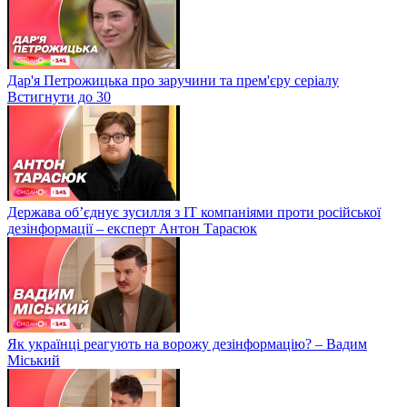
Дар'я Петрожицька про заручини та прем'єру серіалу
Встигнути до 30
Держава об’єднує зусилля з ІТ компаніями проти російської
дезінформації – експерт Антон Тарасюк
Як українці реагують на ворожу дезінформацію? – Вадим
Міський