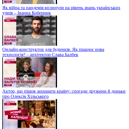
Як війна та пандемія вплинули на рівень знань українських
учнів – Іванна Коберник
Онлайн-конструктор для будинків. Як працює нова
технологія? – архітектор Слава Балбек
Актор, що пішов захищати країну: спогади дружини й доньки
про Олексія Хільського