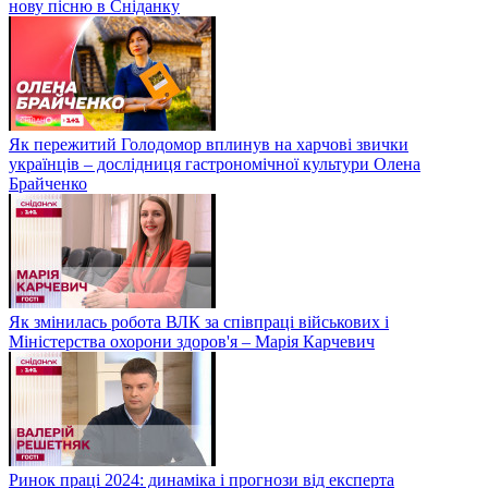
нову пісню в Сніданку
Як пережитий Голодомор вплинув на харчові звички
українців – дослідниця гастрономічної культури Олена
Брайченко
Як змінилась робота ВЛК за співпраці військових і
Міністерства охорони здоров'я – Марія Карчевич
Ринок праці 2024: динаміка і прогнози від експерта