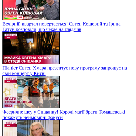
Вечірній квартал повертається! Євген Кошовий та Ірина
Гатун розповіли, що чекає на глядачів
Піаніст Євген Хмара презентує нову програму запрошує на
свій концерт у Києві
Феєричне шоу у Сніданку! Королі магії брати Томашевські
покажуть неймовірні фокуси