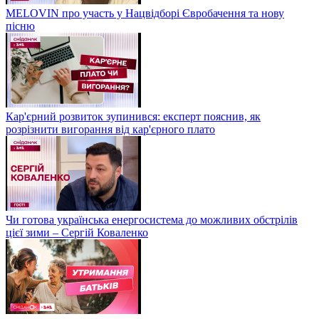
MELOVIN про участь у Нацвідборі Євробачення та нову
пісню
Кар'єрний розвиток зупинився: експерт пояснив, як
розрізнити вигорання від кар'єрного плато
Чи готова українська енергосистема до можливих обстрілів
цієї зими – Сергій Коваленко