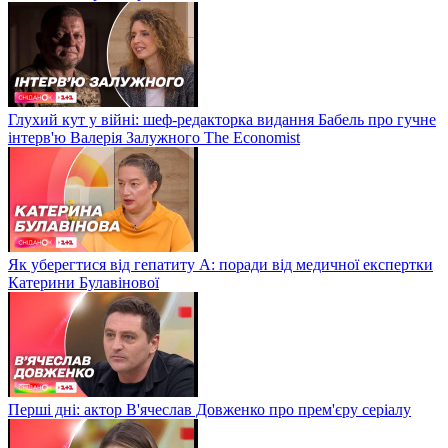
Глухий кут у війні: шеф-редакторка видання Бабель про гучне
інтерв'ю Валерія Залужного The Economist
Як уберегтися від гепатиту А: поради від медичної експертки
Катерини Булавінової
Перші дні: актор В'ячеслав Довженко про прем'єру серіалу