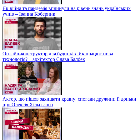
Як війна та пандемія вплинули на рівень знань українських
учнів – Іванна Коберник
Онлайн-конструктор для будинків. Як працює нова
технологія? – архітектор Слава Балбек
Актор, що пішов захищати країну: спогади дружини й доньки
про Олексія Хільського