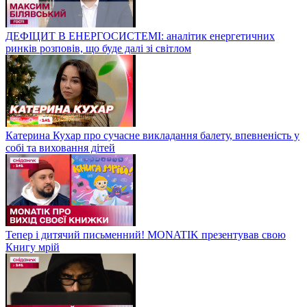
ДЕФІЦИТ В ЕНЕРГОСИСТЕМІ: аналітик енергетичних
ринків розповів, що буде далі зі світлом
Катерина Кухар про сучасне викладання балету, впевненість у
собі та виховання дітей
Тепер і дитячий письменний! MONATIK презентував свою
Книгу мрій