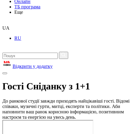
Онлайн
ТБ програма
Еще
UA
RU
Відкрити у додатку
Гості Сніданку з 1+1
До ранкової студії завжди приходять найцікавіші гості. Відомі
співаки, музичні гурти, митці, експерти та політики. Аби
наповнити ваш ранок корисною інформацією, позитивним
настроєм та енергією на увесь день.