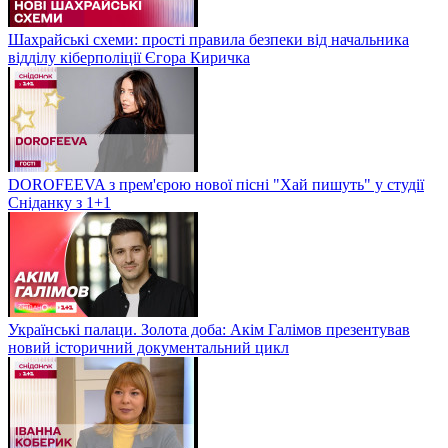
Шахрайські схеми: прості правила безпеки від начальника
відділу кіберполіції Єгора Киричка
DOROFEEVA з прем'єрою нової пісні "Хай пишуть" у студії
Сніданку з 1+1
Українські палаци. Золота доба: Акім Галімов презентував
новий історичний документальний цикл