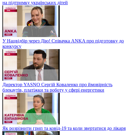
на підтримку українських дітей
У Нацвідбір через Дію! Співачка ANKA про підготовку до
конкурсу
Директор YASNO Сергій Коваленко про ймовірність
блекаутів, платіжки та роботу у сфері енергетики
Як розрізнити грип та ковід-19 та коли звертатися до лікаря