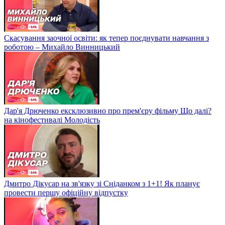
Скасування заочної освіти: як тепер поєднувати навчання з
роботою – Михайло Винницький
Дар'я Дрюченко ексклюзивно про прем'єру фільму Що далі?
на кінофестивалі Молодість
Дмитро Дікусар на зв'язку зі Сніданком з 1+1! Як планує
провести першу офіційну відпустку