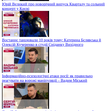
Юрій Великий про новорічний випуск Кварталу та сольний
концерт у Києві
Востаннє танцювали 10 років тому: Катерина Бєлявська й
Олексій Кучеренко в студії Сніданку Вихідного
Інформаційно-психологічні атаки росії: як правильно
реагувати на ворожі маніпуляції – Вадим Міський