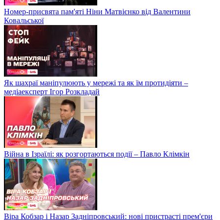
Номер-присвята пам'яті Ніни Матвієнко від Валентини
Ковальської
Як шахраї маніпулюють у мережі та як їм протидіяти –
медіаексперт Ігор Розкладай
Війна в Ізраїлі: як розгортаються події – Павло Клімкін
Віра Кобзар і Назар Задніпровський: нові пристрасті прем'єри