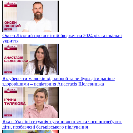
Оксен Лісовий про освітній бюджет на 2024 рік та шкільні
укриття
Як уберегти малюків від хвороб та чи були діти раніше
здоровішими – педіатриня Анастасія Шелевицька
Яка в Україні ситуація з усиновленням та чого потребують
діти, позбавлені батьківського піклування