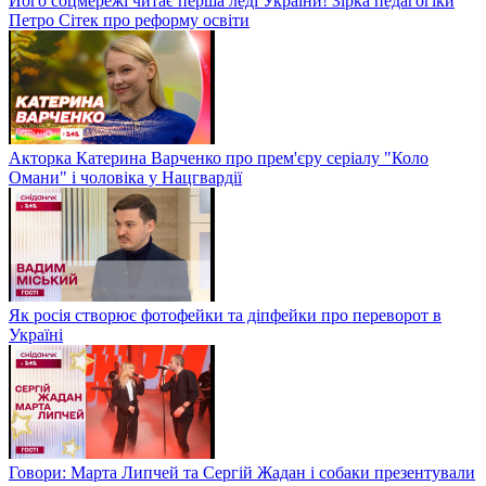
Його соцмережі читає перша леді України! Зірка педагогіки
Петро Сітек про реформу освіти
Акторка Катерина Варченко про прем'єру серіалу "Коло
Омани" і чоловіка у Нацгвардії
Як росія створює фотофейки та діпфейки про переворот в
Україні
Говори: Марта Липчей та Сергій Жадан і собаки презентували