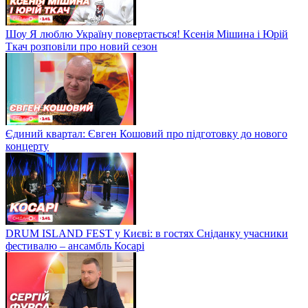
Шоу Я люблю Україну повертається! Ксенія Мішина і Юрій
Ткач розповіли про новий сезон
Єдиний квартал: Євген Кошовий про підготовку до нового
концерту
DRUM ISLAND FEST у Києві: в гостях Сніданку учасники
фестивалю – ансамбль Косарі