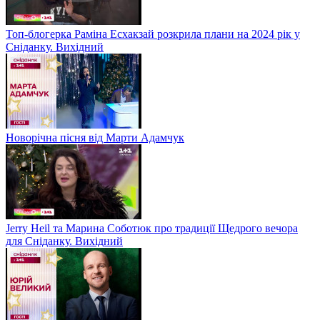
Топ-блогерка Раміна Есхакзай розкрила плани на 2024 рік у
Сніданку. Вихідний
Новорічна пісня від Марти Адамчук
Jerry Heil та Марина Соботюк про традиції Щедрого вечора
для Сніданку. Вихідний