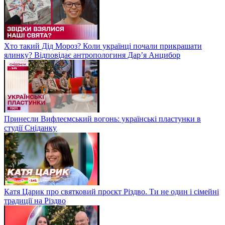
Хто такий Дід Мороз? Коли українці почали прикрашати
ялинку? Відповідає антропологиня Дарʼя Анцибор
Принесли Вифлеємський вогонь: українські пластунки в
студії Сніданку
Катя Царик про святковий проєкт Різдво. Ти не один і сімейні
традиції на Різдво