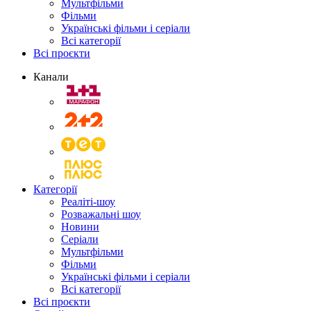
Мультфільми
Фільми
Українські фільми і серіали
Всі категорії
Всі проєкти
Канали
Категорії
Реаліті-шоу
Розважальні шоу
Новини
Серіали
Мультфільми
Фільми
Українські фільми і серіали
Всі категорії
Всі проєкти