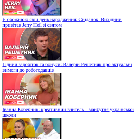
Я обожнюю свій день народження: Сніданок. Вихідний
привітав Jerry Heil зі святом
Гідний заробіток та бонуси: Валерій Решетняк про актуальні
вимоги до роботодавців
Іванна Коберник: креативний вчитель – майбутнє української
школи