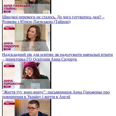
Швидкої перемоги не сталось. До чого готуватись далі? –
Розмова з Юлією Паєвською (Тайрою)
Надскладний рік для освітян: як надолужити навчальні втрати
– директорка ГО Освіторія Анна Сидорук
"Життя тут, воно вирує": письменниця Анна Гороженко про
повернення в Україну і життя в Англії