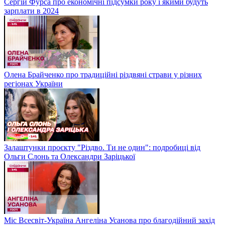
Сергій Фурса про економічні підсумки року і якими будуть
зарплати в 2024
Олена Брайченко про традиційні різдвяні страви у різних
регіонах України
Залаштунки проєкту "Різдво. Ти не один": подробиці від
Ольги Слонь та Олександри Заріцької
Міс Всесвіт-Україна Ангеліна Усанова про благодійний захід