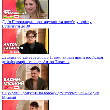
Дар'я Петрожицька про заручини та прем'єру серіалу
Встигнути до 30
Держава об’єднує зусилля з ІТ компаніями проти російської
дезінформації – експерт Антон Тарасюк
Як українці реагують на ворожу дезінформацію? – Вадим
Міський