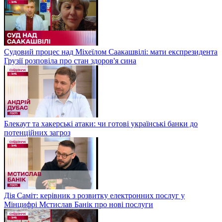
Судовий процес над Міхеїлом Саакашвілі: мати експрезидента
Грузії розповіла про стан здоров'я сина
Блекаут та хакерські атаки: чи готові українські банки до
потенційних загроз
Дія Саміт: керівник з розвитку електронних послуг у
Мінцифрі Мстислав Банік про нові послуги