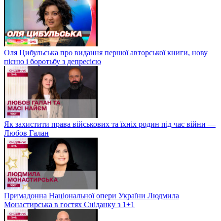
Оля Цибульська про видання першої авторської книги, нову
пісню і боротьбу з депресією
Як захистити права військових та їхніх родин під час війни —
Любов Галан
Примадонна Національної опери України Людмила
Монастирська в гостях Сніданку з 1+1