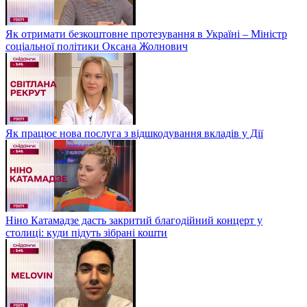
Як отримати безкоштовне протезування в Україні – Міністр
соціальної політики Оксана Жолнович
Як працює нова послуга з відшкодування вкладів у Дії
Ніно Катамадзе дасть закритий благодійний концерт у
столиці: куди підуть зібрані кошти