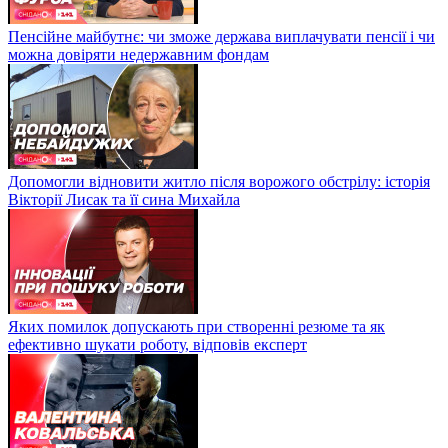
Пенсійне майбутнє: чи зможе держава виплачувати пенсії і чи
можна довіряти недержавним фондам
Допомогли відновити житло після ворожого обстрілу: історія
Вікторії Лисак та її сина Михайла
Яких помилок допускають при створенні резюме та як
ефективно шукати роботу, відповів експерт