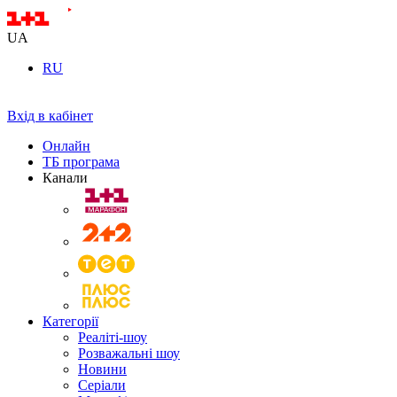
UA
RU
Вхід в кабінет
Онлайн
ТБ програма
Канали
Категорії
Реаліті-шоу
Розважальні шоу
Новини
Серіали