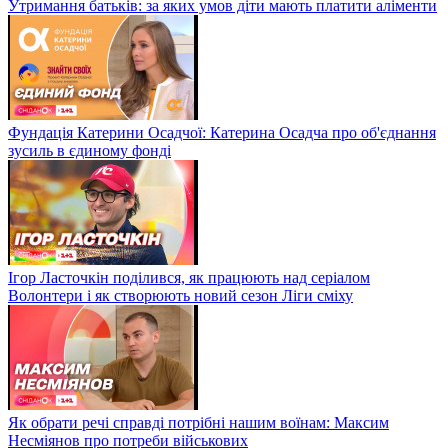
Утримання батьків: за яких умов діти мають платити аліменти
Фундація Катерини Осадчої: Катерина Осадча про об'єднання
зусиль в єдиному фонді
Ігор Ласточкін поділився, як працюють над серіалом
Волонтери і як створюють новий сезон Ліги сміху
Як обрати речі справді потрібні нашим воїнам: Максим
Несміянов про потреби військових