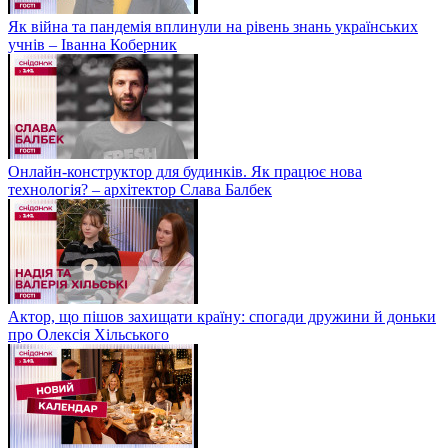
Як війна та пандемія вплинули на рівень знань українських
учнів – Іванна Коберник
Онлайн-конструктор для будинків. Як працює нова
технологія? – архітектор Слава Балбек
Актор, що пішов захищати країну: спогади дружини й доньки
про Олексія Хільського