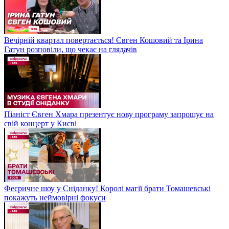
Вечірній квартал повертається! Євген Кошовий та Ірина
Гатун розповіли, що чекає на глядачів
Піаніст Євген Хмара презентує нову програму запрошує на
свій концерт у Києві
Феєричне шоу у Сніданку! Королі магії брати Томашевські
покажуть неймовірні фокуси