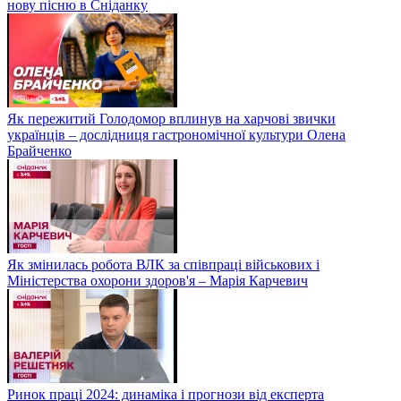
нову пісню в Сніданку
Як пережитий Голодомор вплинув на харчові звички
українців – дослідниця гастрономічної культури Олена
Брайченко
Як змінилась робота ВЛК за співпраці військових і
Міністерства охорони здоров'я – Марія Карчевич
Ринок праці 2024: динаміка і прогнози від експерта