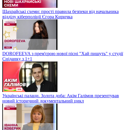
Шахрайські схеми: прості правила безпеки від начальника
відділу кіберполіції Єгора Киричка
DOROFEEVA з прем'єрою нової пісні "Хай пишуть" у студії
Сніданку з 1+1
Українські палаци. Золота доба: Акім Галімов презентував
новий історичний документальний цикл