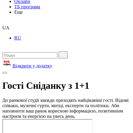
Онлайн
ТБ програма
Еще
UA
RU
Відкрити у додатку
Гості Сніданку з 1+1
До ранкової студії завжди приходять найцікавіші гості. Відомі
співаки, музичні гурти, митці, експерти та політики. Аби
наповнити ваш ранок корисною інформацією, позитивним
настроєм та енергією на увесь день.