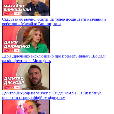
Скасування заочної освіти: як тепер поєднувати навчання з
роботою – Михайло Винницький
Дар'я Дрюченко ексклюзивно про прем'єру фільму Що далі?
на кінофестивалі Молодість
Дмитро Дікусар на зв'язку зі Сніданком з 1+1! Як планує
провести першу офіційну відпустку