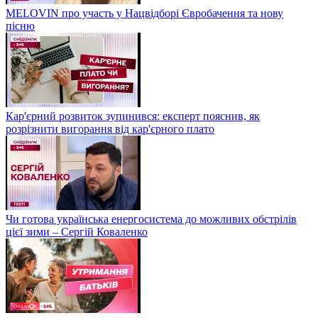
MELOVIN про участь у Нацвідборі Євробачення та нову
пісню
Кар'єрний розвиток зупинився: експерт пояснив, як
розрізнити вигорання від кар'єрного плато
Чи готова українська енергосистема до можливих обстрілів
цієї зими – Сергій Коваленко