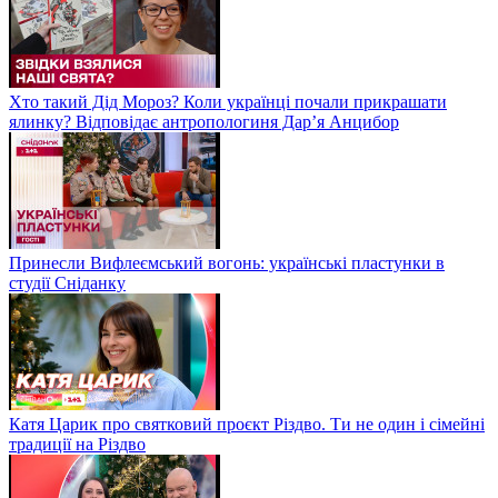
Хто такий Дід Мороз? Коли українці почали прикрашати
ялинку? Відповідає антропологиня Дарʼя Анцибор
Принесли Вифлеємський вогонь: українські пластунки в
студії Сніданку
Катя Царик про святковий проєкт Різдво. Ти не один і сімейні
традиції на Різдво