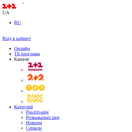
UA
RU
Вхід в кабінет
Онлайн
ТБ програма
Канали
Категорії
Реаліті-шоу
Розважальні шоу
Новини
Серіали