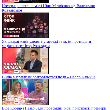
Номер-присвята пам'яті Ніни Матвієнко від Валентини
Ковальської
Як шахраї маніпулюють у мережі та як їм протидіяти –
медіаексперт Ігор Розкладай
Війна в Ізраїлі: як розгортаються події – Павло Клімкін
Віра Кобзар і Назар Задніпровський: нові пристрасті прем'єри