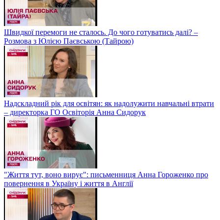
Швидкої перемоги не сталось. До чого готуватись далі? –
Розмова з Юлією Паєвською (Тайрою)
Надскладний рік для освітян: як надолужити навчальні втрати
– директорка ГО Освіторія Анна Сидорук
"Життя тут, воно вирує": письменниця Анна Гороженко про
повернення в Україну і життя в Англії