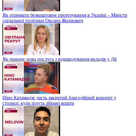
Як отримати безкоштовне протезування в Україні – Міністр
соціальної політики Оксана Жолнович
Як працює нова послуга з відшкодування вкладів у Дії
Ніно Катамадзе дасть закритий благодійний концерт у
столиці: куди підуть зібрані кошти