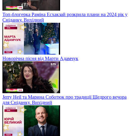
Топ-блогерка Раміна Есхакзай розкрила плани на 2024 рік у
Сніданку. Вихідний
Новорічна пісня від Марти Адамчук
Jerry Heil та Марина Соботюк про традиції Щедрого вечора
для Сніданку. Вихідний