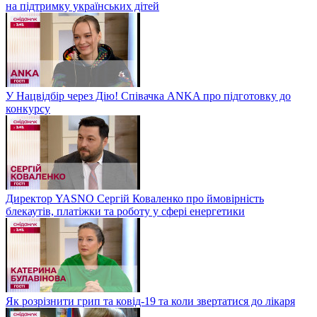
на підтримку українських дітей
У Нацвідбір через Дію! Співачка ANKA про підготовку до
конкурсу
Директор YASNO Сергій Коваленко про ймовірність
блекаутів, платіжки та роботу у сфері енергетики
Як розрізнити грип та ковід-19 та коли звертатися до лікаря