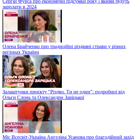
Сергій Фурса про економічні підсумки року і якими будуть
зарплати в 2024
Олена Брайченко про традиційні різдвяні страви у різних
регіонах України
Залаштунки проєкту "Різдво. Ти не один": подробиці від
Ольги Слонь та Олександри Заріцької
Міс Всесвіт-Україна Ангеліна Усанова про благодійний захід