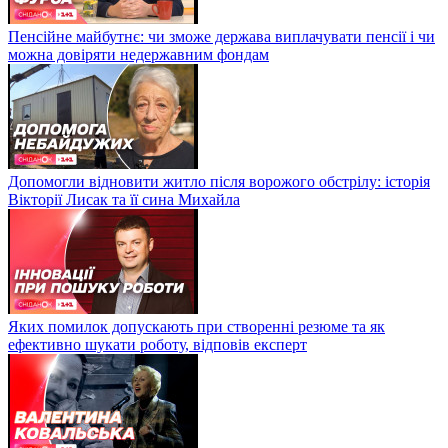
Пенсійне майбутнє: чи зможе держава виплачувати пенсії і чи
можна довіряти недержавним фондам
Допомогли відновити житло після ворожого обстрілу: історія
Вікторії Лисак та її сина Михайла
Яких помилок допускають при створенні резюме та як
ефективно шукати роботу, відповів експерт