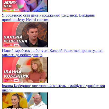
Я обожнюю свій день народження: Сніданок. Вихідний
привітав Jerry Heil зі святом
Гідний заробіток та бонуси: Валерій Решетняк про актуальні
вимоги до роботодавців
Іванна Коберник: креативний вчитель – майбутнє української
школи