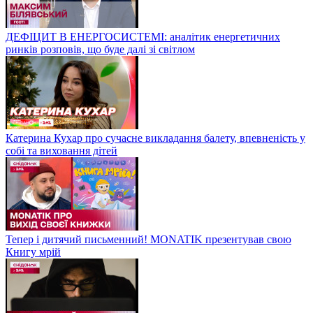
ДЕФІЦИТ В ЕНЕРГОСИСТЕМІ: аналітик енергетичних
ринків розповів, що буде далі зі світлом
Катерина Кухар про сучасне викладання балету, впевненість у
собі та виховання дітей
Тепер і дитячий письменний! MONATIK презентував свою
Книгу мрій