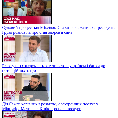
Судовий процес над Міхеїлом Саакашвілі: мати експрезидента
Грузії розповіла про стан здоров'я сина
Блекаут та хакерські атаки: чи готові українські банки до
потенційних загроз
Дія Саміт: керівник з розвитку електронних послуг у
Мінцифрі Мстислав Банік про нові послуги