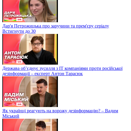
Дар'я Петрожицька про заручини та прем'єру серіалу
Встигнути до 30
Держава об’єднує зусилля з ІТ компаніями проти російської
дезінформації – експерт Антон Тарасюк
Як українці реагують на ворожу дезінформацію? – Вадим
Міський