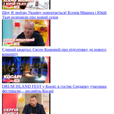
Шоу Я люблю Україну повертається! Ксенія Мішина і Юрій
Ткач розповіли про новий сезон
Єдиний квартал: Євген Кошовий про підготовку до нового
концерту
DRUM ISLAND FEST у Києві: в гостях Сніданку учасники
фестивалю – ансамбль Косарі