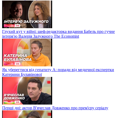
Глухий кут у війні: шеф-редакторка видання Бабель про гучне
інтерв'ю Валерія Залужного The Economist
Як уберегтися від гепатиту А: поради від медичної експертки
Катерини Булавінової
Перші дні: актор В'ячеслав Довженко про прем'єру серіалу