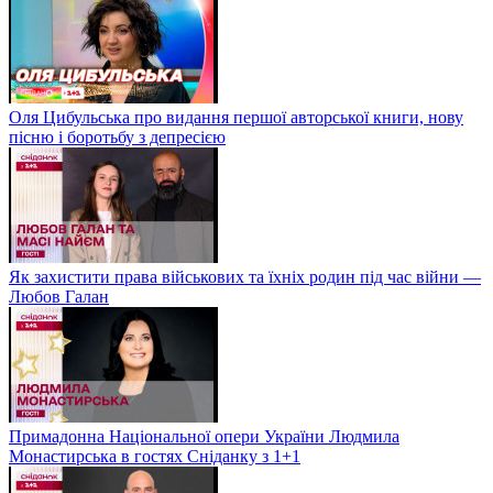
Оля Цибульська про видання першої авторської книги, нову
пісню і боротьбу з депресією
Як захистити права військових та їхніх родин під час війни —
Любов Галан
Примадонна Національної опери України Людмила
Монастирська в гостях Сніданку з 1+1