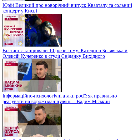
Юрій Великий про новорічний випуск Кварталу та сольний
концерт у Києві
Востаннє танцювали 10 років тому: Катерина Бєлявська й
Олексій Кучеренко в студії Сніданку Вихідного
Інформаційно-психологічні атаки росії: як правильно
реагувати на ворожі маніпуляції – Вадим Міський