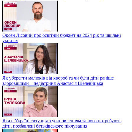
Оксен Лісовий про освітній бюджет на 2024 рік та шкільні
укриття
Як уберегти малюків від хвороб та чи були діти раніше
здоровішими – педіатриня Анастасія Шелевицька
Яка в Україні ситуація з усиновленням та чого потребують
діти, позбавлені батьківського піклування