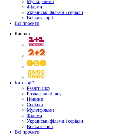
Мультфільми
Фільми
Українські фільми і серіали
Всі категорії
Всі проєкти
Канали
Категорії
Реаліті-шоу
Розважальні шоу
Новини
Серіали
Мультфільми
Фільми
Українські фільми і серіали
Всі категорії
Всі проєкти