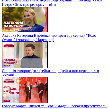
Його соцмережі читає перша леді України! Зірка педагогіки
Петро Сітек про реформу освіти
Акторка Катерина Варченко про прем'єру серіалу "Коло
Омани" і чоловіка у Нацгвардії
Як росія створює фотофейки та діпфейки про переворот в
Україні
Говори: Марта Липчей та Сергій Жадан і собаки презентували