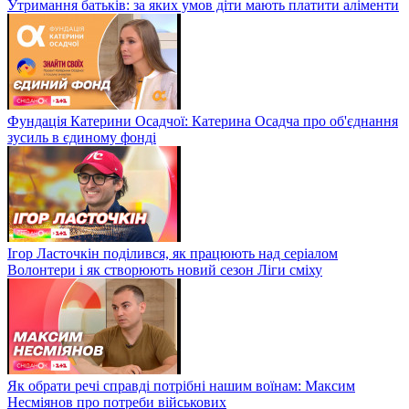
Утримання батьків: за яких умов діти мають платити аліменти
Фундація Катерини Осадчої: Катерина Осадча про об'єднання
зусиль в єдиному фонді
Ігор Ласточкін поділився, як працюють над серіалом
Волонтери і як створюють новий сезон Ліги сміху
Як обрати речі справді потрібні нашим воїнам: Максим
Несміянов про потреби військових