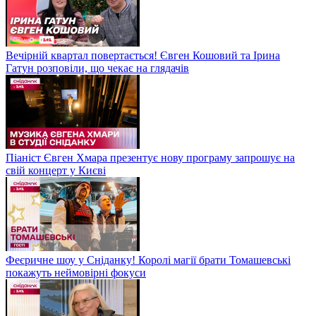
Вечірній квартал повертається! Євген Кошовий та Ірина
Гатун розповіли, що чекає на глядачів
Піаніст Євген Хмара презентує нову програму запрошує на
свій концерт у Києві
Феєричне шоу у Сніданку! Королі магії брати Томашевські
покажуть неймовірні фокуси