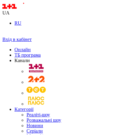
UA
RU
Вхід в кабінет
Онлайн
ТБ програма
Канали
Категорії
Реаліті-шоу
Розважальні шоу
Новини
Серіали