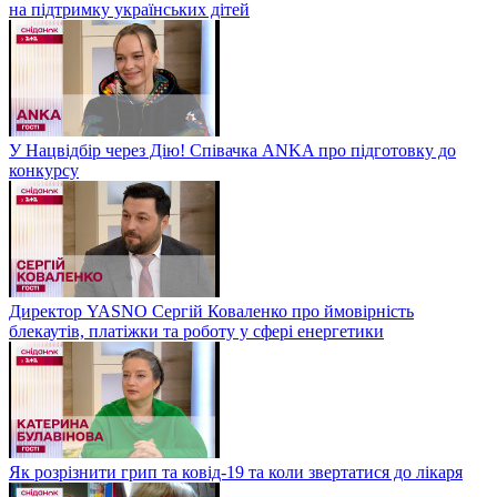
на підтримку українських дітей
У Нацвідбір через Дію! Співачка ANKA про підготовку до
конкурсу
Директор YASNO Сергій Коваленко про ймовірність
блекаутів, платіжки та роботу у сфері енергетики
Як розрізнити грип та ковід-19 та коли звертатися до лікаря