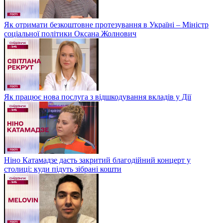
Як отримати безкоштовне протезування в Україні – Міністр
соціальної політики Оксана Жолнович
Як працює нова послуга з відшкодування вкладів у Дії
Ніно Катамадзе дасть закритий благодійний концерт у
столиці: куди підуть зібрані кошти