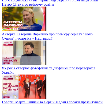
Його соцмережі читає перша леді України! Зірка педагогіки
Петро Сітек про реформу освіти
Акторка Катерина Варченко про прем'єру серіалу "Коло
Омани" і чоловіка у Нацгвардії
Як росія створює фотофейки та діпфейки про переворот в
Україні
Говори: Марта Липчей та Сергій Жадан і собаки презентували