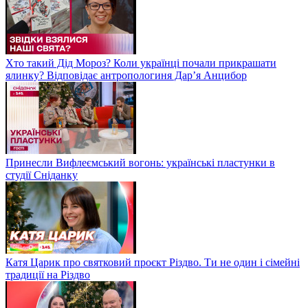
Хто такий Дід Мороз? Коли українці почали прикрашати
ялинку? Відповідає антропологиня Дарʼя Анцибор
Принесли Вифлеємський вогонь: українські пластунки в
студії Сніданку
Катя Царик про святковий проєкт Різдво. Ти не один і сімейні
традиції на Різдво