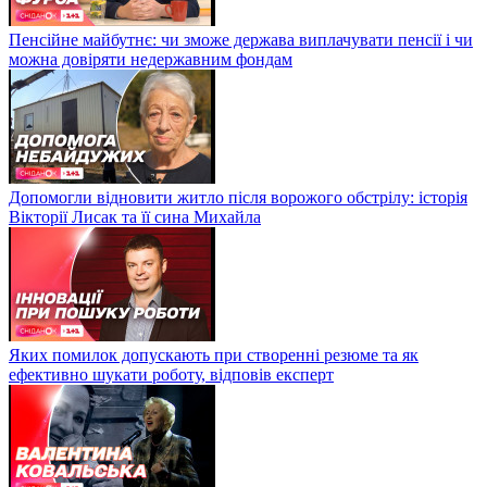
Пенсійне майбутнє: чи зможе держава виплачувати пенсії і чи
можна довіряти недержавним фондам
Допомогли відновити житло після ворожого обстрілу: історія
Вікторії Лисак та її сина Михайла
Яких помилок допускають при створенні резюме та як
ефективно шукати роботу, відповів експерт