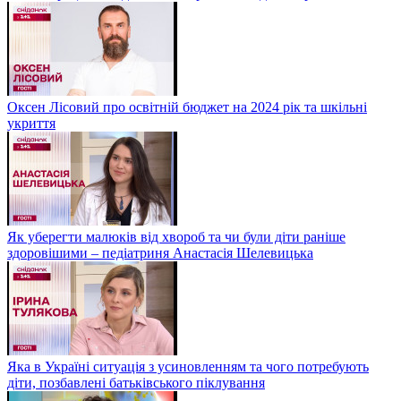
Оксен Лісовий про освітній бюджет на 2024 рік та шкільні
укриття
Як уберегти малюків від хвороб та чи були діти раніше
здоровішими – педіатриня Анастасія Шелевицька
Яка в Україні ситуація з усиновленням та чого потребують
діти, позбавлені батьківського піклування