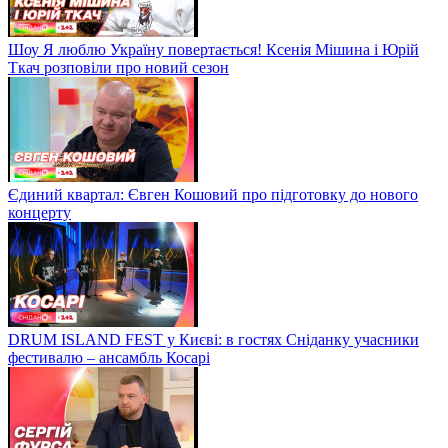
Шоу Я люблю Україну повертається! Ксенія Мішина і Юрій
Ткач розповіли про новий сезон
Єдиний квартал: Євген Кошовий про підготовку до нового
концерту
DRUM ISLAND FEST у Києві: в гостях Сніданку учасники
фестивалю – ансамбль Косарі