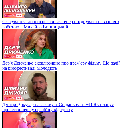
Скасування заочної освіти: як тепер поєднувати навчання з
роботою – Михайло Винницький
Дар'я Дрюченко ексклюзивно про прем'єру фільму Що далі?
на кінофестивалі Молодість
Дмитро Дікусар на зв'язку зі Сніданком з 1+1! Як планує
провести першу офіційну відпустку