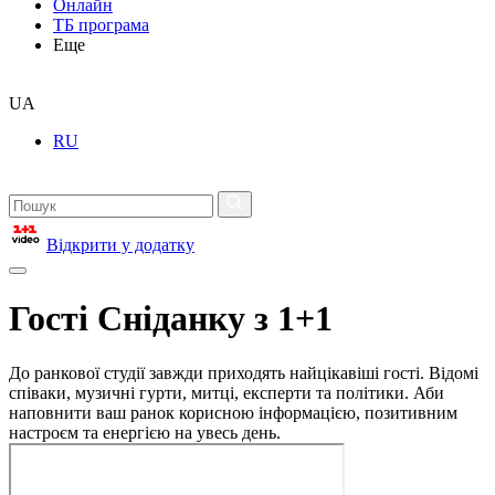
Онлайн
ТБ програма
Еще
UA
RU
Відкрити у додатку
Гості Сніданку з 1+1
До ранкової студії завжди приходять найцікавіші гості. Відомі
співаки, музичні гурти, митці, експерти та політики. Аби
наповнити ваш ранок корисною інформацією, позитивним
настроєм та енергією на увесь день.