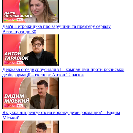
Дар'я Петрожицька про заручини та прем'єру серіалу
Встигнути до 30
Держава об’єднує зусилля з ІТ компаніями проти російської
дезінформації – експерт Антон Тарасюк
Як українці реагують на ворожу дезінформацію? – Вадим
Міський