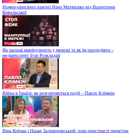
Номер-присвята пам'яті Ніни Матвієнко від Валентини
Ковальської
Як шахраї маніпулюють у мережі та як їм протидіяти –
медіаексперт Ігор Розкладай
Війна в Ізраїлі: як розгортаються події – Павло Клімкін
Віра Кобзар і Назар Задніпровський: нові пристрасті прем'єри