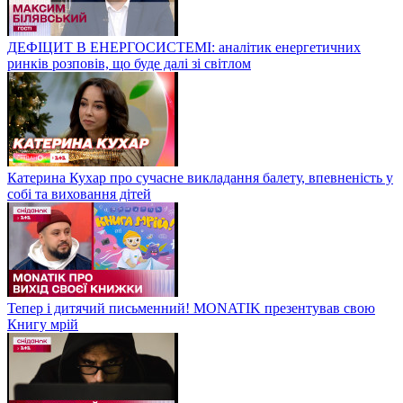
ДЕФІЦИТ В ЕНЕРГОСИСТЕМІ: аналітик енергетичних
ринків розповів, що буде далі зі світлом
Катерина Кухар про сучасне викладання балету, впевненість у
собі та виховання дітей
Тепер і дитячий письменний! MONATIK презентував свою
Книгу мрій