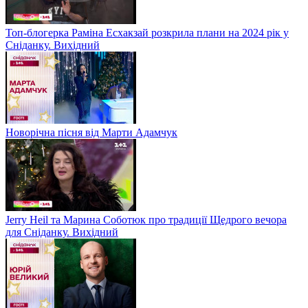
Топ-блогерка Раміна Есхакзай розкрила плани на 2024 рік у
Сніданку. Вихідний
Новорічна пісня від Марти Адамчук
Jerry Heil та Марина Соботюк про традиції Щедрого вечора
для Сніданку. Вихідний