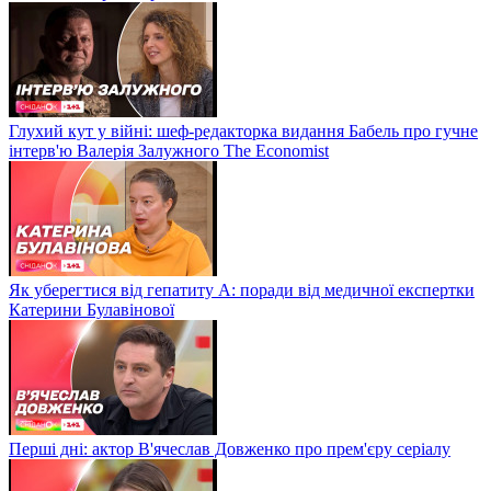
Глухий кут у війні: шеф-редакторка видання Бабель про гучне
інтерв'ю Валерія Залужного The Economist
Як уберегтися від гепатиту А: поради від медичної експертки
Катерини Булавінової
Перші дні: актор В'ячеслав Довженко про прем'єру серіалу