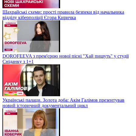
Шахрайські схеми: прості правила безпеки від начальника
відділу кіберполіції Єгора Киричка
DOROFEEVA з прем'єрою нової пісні "Хай пишуть" у студії
Сніданку з 1+1
Українські палаци. Золота доба: Акім Галімов презентував
новий історичний документальний цикл