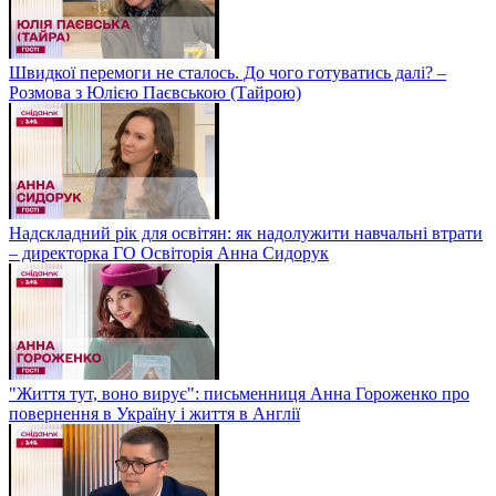
Швидкої перемоги не сталось. До чого готуватись далі? –
Розмова з Юлією Паєвською (Тайрою)
Надскладний рік для освітян: як надолужити навчальні втрати
– директорка ГО Освіторія Анна Сидорук
"Життя тут, воно вирує": письменниця Анна Гороженко про
повернення в Україну і життя в Англії