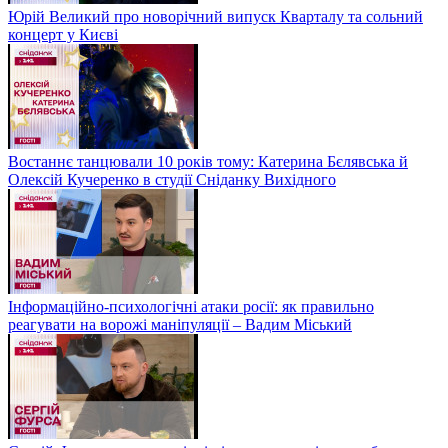
Юрій Великий про новорічний випуск Кварталу та сольний
концерт у Києві
Востаннє танцювали 10 років тому: Катерина Бєлявська й
Олексій Кучеренко в студії Сніданку Вихідного
Інформаційно-психологічні атаки росії: як правильно
реагувати на ворожі маніпуляції – Вадим Міський