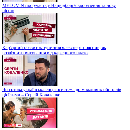
MELOVIN про участь у Нацвідборі Євробачення та нову
пісню
Кар'єрний розвиток зупинився: експерт пояснив, як
розрізнити вигорання від кар'єрного плато
Чи готова українська енергосистема до можливих обстрілів
цієї зими – Сергій Коваленко