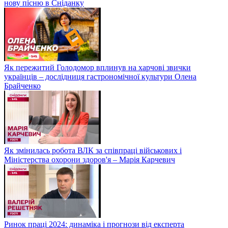
нову пісню в Сніданку
Як пережитий Голодомор вплинув на харчові звички
українців – дослідниця гастрономічної культури Олена
Брайченко
Як змінилась робота ВЛК за співпраці військових і
Міністерства охорони здоров'я – Марія Карчевич
Ринок праці 2024: динаміка і прогнози від експерта