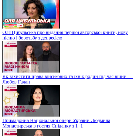
Оля Цибульська про видання першої авторської книги, нову
пісню і боротьбу з депресією
Як захистити права військових та їхніх родин під час війни —
Любов Галан
Примадонна Національної опери України Людмила
Монастирська в гостях Сніданку з 1+1