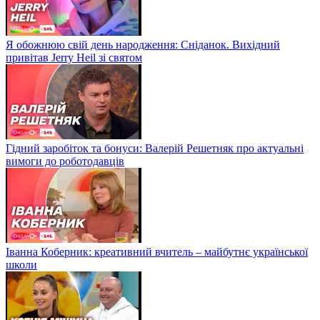
Я обожнюю свій день народження: Сніданок. Вихідний
привітав Jerry Heil зі святом
Гідний заробіток та бонуси: Валерій Решетняк про актуальні
вимоги до роботодавців
Іванна Коберник: креативний вчитель – майбутнє української
школи