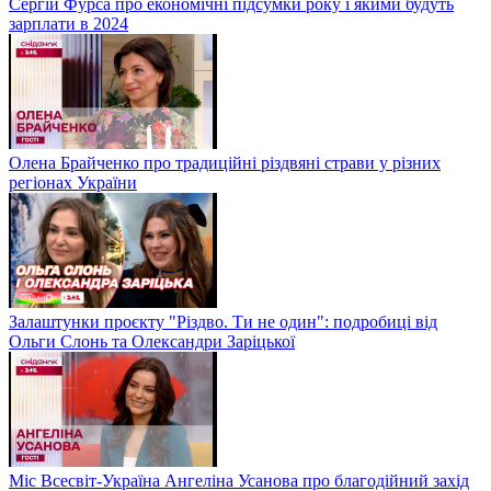
Сергій Фурса про економічні підсумки року і якими будуть
зарплати в 2024
Олена Брайченко про традиційні різдвяні страви у різних
регіонах України
Залаштунки проєкту "Різдво. Ти не один": подробиці від
Ольги Слонь та Олександри Заріцької
Міс Всесвіт-Україна Ангеліна Усанова про благодійний захід