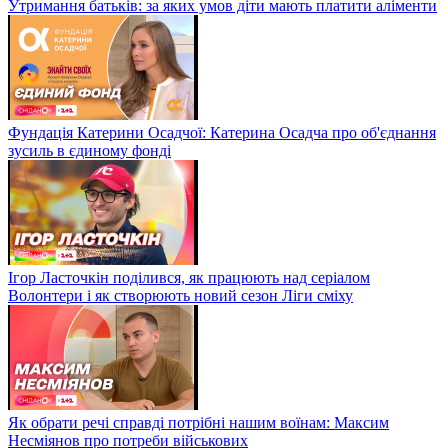
Утримання батьків: за яких умов діти мають платити аліменти
Фундація Катерини Осадчої: Катерина Осадча про об'єднання
зусиль в єдиному фонді
Ігор Ласточкін поділився, як працюють над серіалом
Волонтери і як створюють новий сезон Ліги сміху
Як обрати речі справді потрібні нашим воїнам: Максим
Несміянов про потреби військових