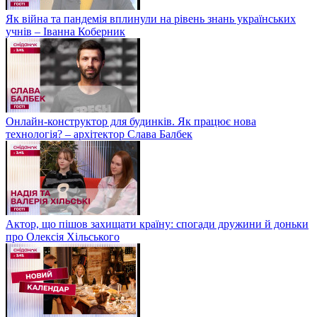
Як війна та пандемія вплинули на рівень знань українських
учнів – Іванна Коберник
Онлайн-конструктор для будинків. Як працює нова
технологія? – архітектор Слава Балбек
Актор, що пішов захищати країну: спогади дружини й доньки
про Олексія Хільського