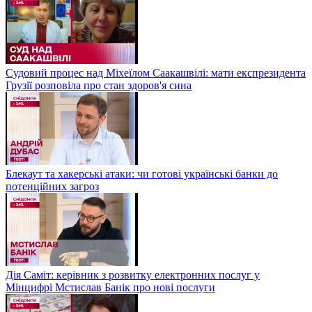
Судовий процес над Міхеїлом Саакашвілі: мати експрезидента
Грузії розповіла про стан здоров'я сина
Блекаут та хакерські атаки: чи готові українські банки до
потенційних загроз
Дія Саміт: керівник з розвитку електронних послуг у
Мінцифрі Мстислав Банік про нові послуги