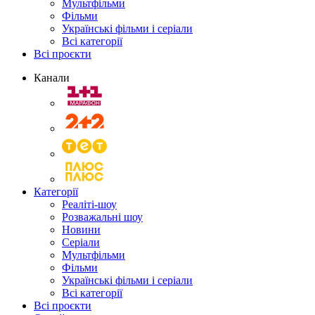
Мультфільми
Фільми
Українські фільми і серіали
Всі категорії
Всі проєкти
Канали
Категорії
Реаліті-шоу
Розважальні шоу
Новини
Серіали
Мультфільми
Фільми
Українські фільми і серіали
Всі категорії
Всі проєкти