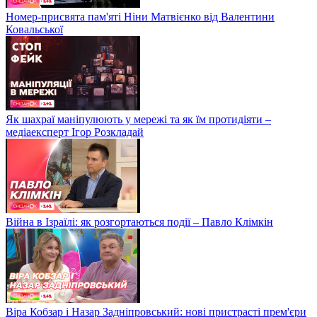
Номер-присвята пам'яті Ніни Матвієнко від Валентини
Ковальської
Як шахраї маніпулюють у мережі та як їм протидіяти –
медіаексперт Ігор Розкладай
Війна в Ізраїлі: як розгортаються події – Павло Клімкін
Віра Кобзар і Назар Задніпровський: нові пристрасті прем'єри