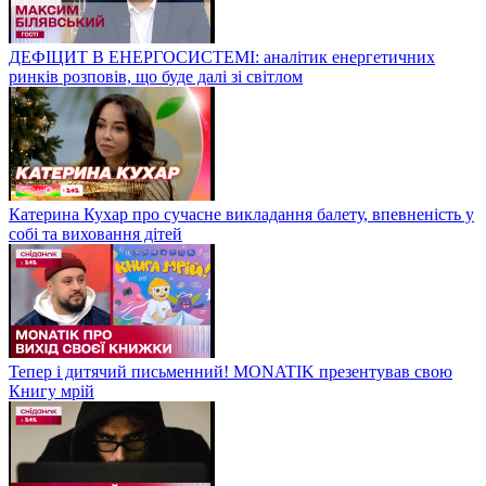
ДЕФІЦИТ В ЕНЕРГОСИСТЕМІ: аналітик енергетичних
ринків розповів, що буде далі зі світлом
Катерина Кухар про сучасне викладання балету, впевненість у
собі та виховання дітей
Тепер і дитячий письменний! MONATIK презентував свою
Книгу мрій