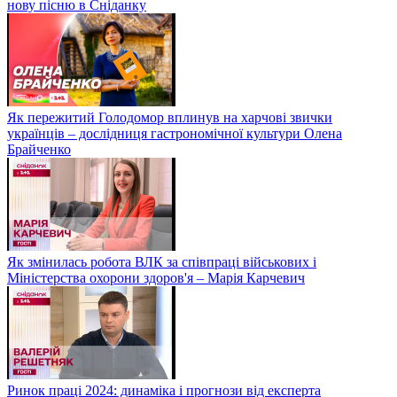
нову пісню в Сніданку
Як пережитий Голодомор вплинув на харчові звички
українців – дослідниця гастрономічної культури Олена
Брайченко
Як змінилась робота ВЛК за співпраці військових і
Міністерства охорони здоров'я – Марія Карчевич
Ринок праці 2024: динаміка і прогнози від експерта