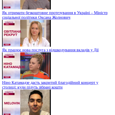
Як отримати безкоштовне протезування в Україні – Міністр
соціальної політики Оксана Жолнович
Як працює нова послуга з відшкодування вкладів у Дії
Ніно Катамадзе дасть закритий благодійний концерт у
столиці: куди підуть зібрані кошти