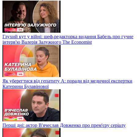
Глухий кут у війні: шеф-редакторка видання Бабель про гучне
інтерв'ю Валерія Залужного The Economist
Як уберегтися від гепатиту А: поради від медичної експертки
Катерини Булавінової
Перші дні: актор В'ячеслав Довженко про прем'єру серіалу