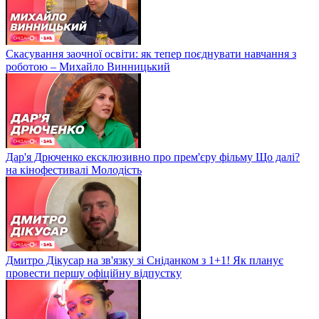
Скасування заочної освіти: як тепер поєднувати навчання з
роботою – Михайло Винницький
Дар'я Дрюченко ексклюзивно про прем'єру фільму Що далі?
на кінофестивалі Молодість
Дмитро Дікусар на зв'язку зі Сніданком з 1+1! Як планує
провести першу офіційну відпустку