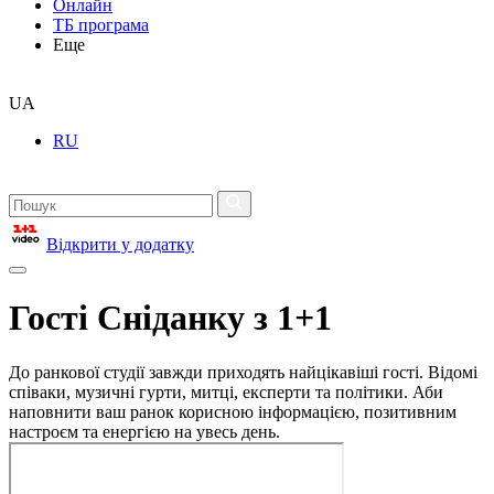
Онлайн
ТБ програма
Еще
UA
RU
Відкрити у додатку
Гості Сніданку з 1+1
До ранкової студії завжди приходять найцікавіші гості. Відомі
співаки, музичні гурти, митці, експерти та політики. Аби
наповнити ваш ранок корисною інформацією, позитивним
настроєм та енергією на увесь день.