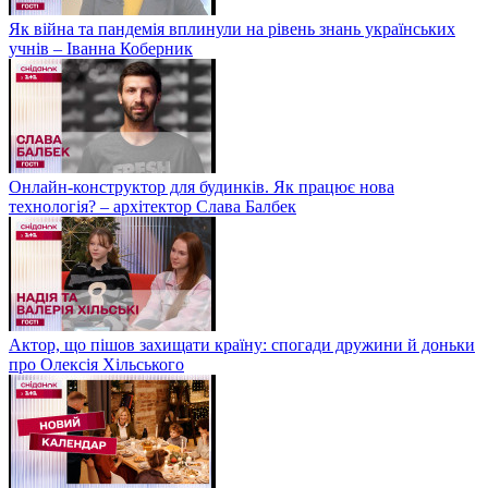
Як війна та пандемія вплинули на рівень знань українських
учнів – Іванна Коберник
Онлайн-конструктор для будинків. Як працює нова
технологія? – архітектор Слава Балбек
Актор, що пішов захищати країну: спогади дружини й доньки
про Олексія Хільського