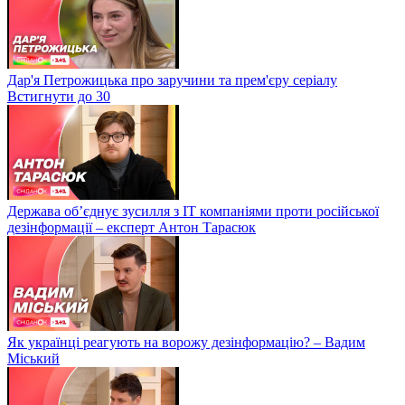
Дар'я Петрожицька про заручини та прем'єру серіалу
Встигнути до 30
Держава об’єднує зусилля з ІТ компаніями проти російської
дезінформації – експерт Антон Тарасюк
Як українці реагують на ворожу дезінформацію? – Вадим
Міський