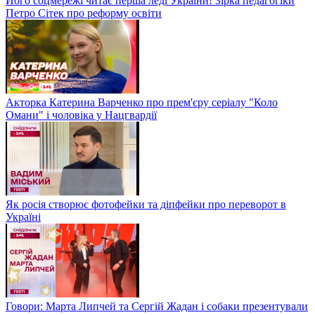
Його соцмережі читає перша леді України! Зірка педагогіки
Петро Сітек про реформу освіти
Акторка Катерина Варченко про прем'єру серіалу "Коло
Омани" і чоловіка у Нацгвардії
Як росія створює фотофейки та діпфейки про переворот в
Україні
Говори: Марта Липчей та Сергій Жадан і собаки презентували