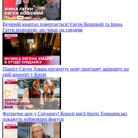
Вечірній квартал повертається! Євген Кошовий та Ірина
Гатун розповіли, що чекає на глядачів
Піаніст Євген Хмара презентує нову програму запрошує на
свій концерт у Києві
Феєричне шоу у Сніданку! Королі магії брати Томашевські
покажуть неймовірні фокуси