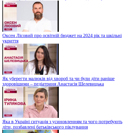
Оксен Лісовий про освітній бюджет на 2024 рік та шкільні
укриття
Як уберегти малюків від хвороб та чи були діти раніше
здоровішими – педіатриня Анастасія Шелевицька
Яка в Україні ситуація з усиновленням та чого потребують
діти, позбавлені батьківського піклування