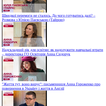
Швидкої перемоги не сталось. До чого готуватись далі? –
Розмова з Юлією Паєвською (Тайрою)
Надскладний рік для освітян: як надолужити навчальні втрати
– директорка ГО Освіторія Анна Сидорук
"Життя тут, воно вирує": письменниця Анна Гороженко про
повернення в Україну і життя в Англії