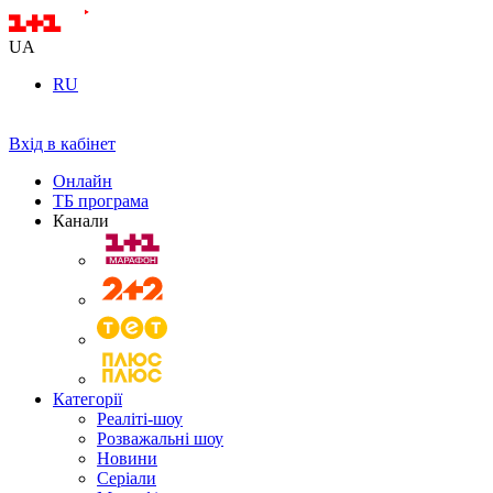
UA
RU
Вхід в кабінет
Онлайн
ТБ програма
Канали
Категорії
Реаліті-шоу
Розважальні шоу
Новини
Серіали