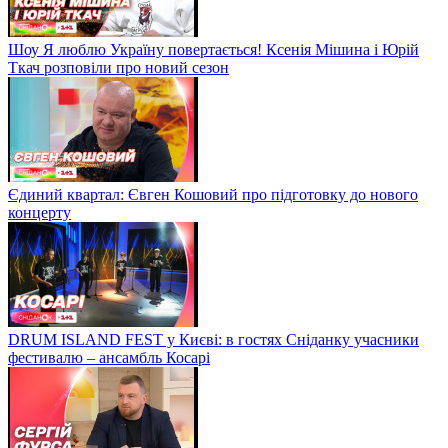
Шоу Я люблю Україну повертається! Ксенія Мішина і Юрій
Ткач розповіли про новий сезон
Єдиний квартал: Євген Кошовий про підготовку до нового
концерту
DRUM ISLAND FEST у Києві: в гостях Сніданку учасники
фестивалю – ансамбль Косарі