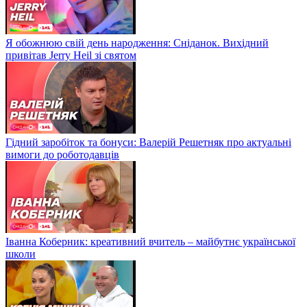
Я обожнюю свій день народження: Сніданок. Вихідний
привітав Jerry Heil зі святом
Гідний заробіток та бонуси: Валерій Решетняк про актуальні
вимоги до роботодавців
Іванна Коберник: креативний вчитель – майбутнє української
школи