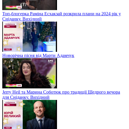
Топ-блогерка Раміна Есхакзай розкрила плани на 2024 рік у
Сніданку. Вихідний
Новорічна пісня від Марти Адамчук
Jerry Heil та Марина Соботюк про традиції Щедрого вечора
для Сніданку. Вихідний