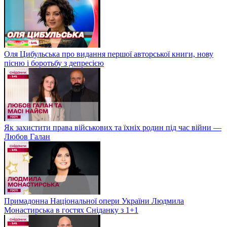
Оля Цибульська про видання першої авторської книги, нову
пісню і боротьбу з депресією
Як захистити права військових та їхніх родин під час війни —
Любов Галан
Примадонна Національної опери України Людмила
Монастирська в гостях Сніданку з 1+1