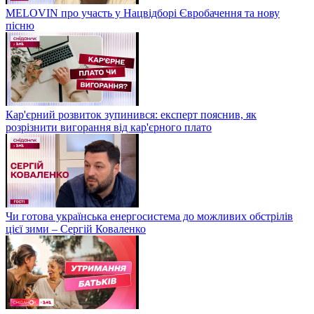
MELOVIN про участь у Нацвідборі Євробачення та нову
пісню
Кар'єрний розвиток зупинився: експерт пояснив, як
розрізнити вигорання від кар'єрного плато
Чи готова українська енергосистема до можливих обстрілів
цієї зими – Сергій Коваленко