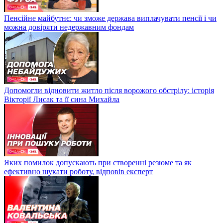
Пенсійне майбутнє: чи зможе держава виплачувати пенсії і чи
можна довіряти недержавним фондам
Допомогли відновити житло після ворожого обстрілу: історія
Вікторії Лисак та її сина Михайла
Яких помилок допускають при створенні резюме та як
ефективно шукати роботу, відповів експерт