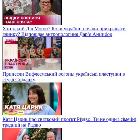
Хто такий Дід Мороз? Коли українці почали прикрашати
ялинку? Відповідає антропологиня Дарʼя Анцибор
Принесли Вифлеємський вогонь: українські пластунки в
студії Сніданку
Катя Царик про святковий проєкт Різдво. Ти не один і сімейні
традиції на Різдво