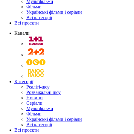
Мультфільми
Фільми
Українські фільми і серіали
Всі категорії
Всі проєкти
Канали
Категорії
Реаліті-шоу
Розважальні шоу
Новини
Серіали
Мультфільми
Фільми
Українські фільми і серіали
Всі категорії
Всі проєкти