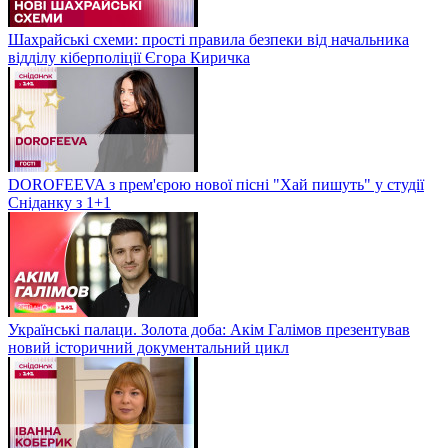
Шахрайські схеми: прості правила безпеки від начальника
відділу кіберполіції Єгора Киричка
DOROFEEVA з прем'єрою нової пісні "Хай пишуть" у студії
Сніданку з 1+1
Українські палаци. Золота доба: Акім Галімов презентував
новий історичний документальний цикл