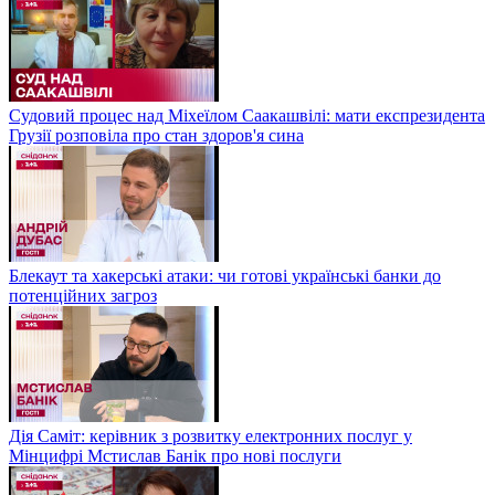
Судовий процес над Міхеїлом Саакашвілі: мати експрезидента
Грузії розповіла про стан здоров'я сина
Блекаут та хакерські атаки: чи готові українські банки до
потенційних загроз
Дія Саміт: керівник з розвитку електронних послуг у
Мінцифрі Мстислав Банік про нові послуги