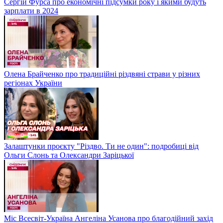
Сергій Фурса про економічні підсумки року і якими будуть
зарплати в 2024
Олена Брайченко про традиційні різдвяні страви у різних
регіонах України
Залаштунки проєкту "Різдво. Ти не один": подробиці від
Ольги Слонь та Олександри Заріцької
Міс Всесвіт-Україна Ангеліна Усанова про благодійний захід