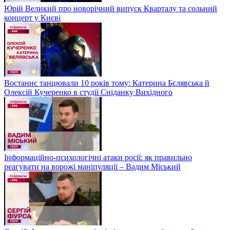
Юрій Великий про новорічний випуск Кварталу та сольний
концерт у Києві
Востаннє танцювали 10 років тому: Катерина Бєлявська й
Олексій Кучеренко в студії Сніданку Вихідного
Інформаційно-психологічні атаки росії: як правильно
реагувати на ворожі маніпуляції – Вадим Міський