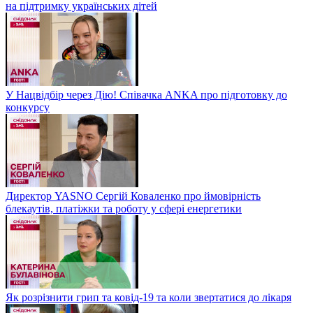
на підтримку українських дітей
У Нацвідбір через Дію! Співачка ANKA про підготовку до
конкурсу
Директор YASNO Сергій Коваленко про ймовірність
блекаутів, платіжки та роботу у сфері енергетики
Як розрізнити грип та ковід-19 та коли звертатися до лікаря