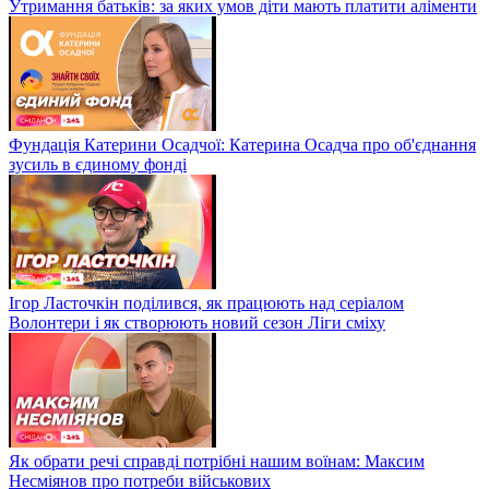
Утримання батьків: за яких умов діти мають платити аліменти
Фундація Катерини Осадчої: Катерина Осадча про об'єднання
зусиль в єдиному фонді
Ігор Ласточкін поділився, як працюють над серіалом
Волонтери і як створюють новий сезон Ліги сміху
Як обрати речі справді потрібні нашим воїнам: Максим
Несміянов про потреби військових