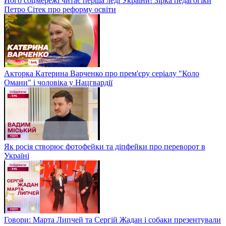
Його соцмережі читає перша леді України! Зірка педагогіки
Петро Сітек про реформу освіти
Акторка Катерина Варченко про прем'єру серіалу "Коло
Омани" і чоловіка у Нацгвардії
Як росія створює фотофейки та діпфейки про переворот в
Україні
Говори: Марта Липчей та Сергій Жадан і собаки презентували