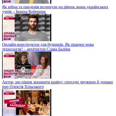
Як війна та пандемія вплинули на рівень знань українських
учнів – Іванна Коберник
Онлайн-конструктор для будинків. Як працює нова
технологія? – архітектор Слава Балбек
Актор, що пішов захищати країну: спогади дружини й доньки
про Олексія Хільського