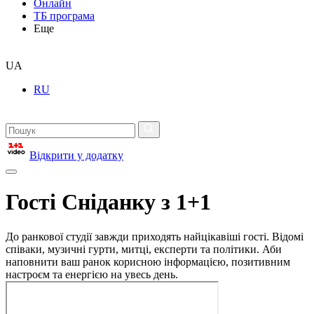
Онлайн
ТБ програма
Еще
UA
RU
Відкрити у додатку
Гості Сніданку з 1+1
До ранкової студії завжди приходять найцікавіші гості. Відомі
співаки, музичні гурти, митці, експерти та політики. Аби
наповнити ваш ранок корисною інформацією, позитивним
настроєм та енергією на увесь день.