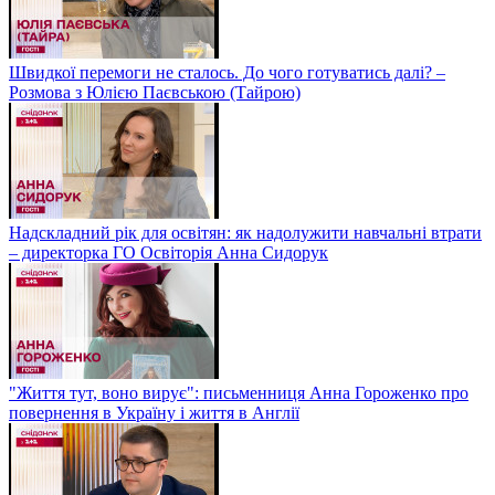
Швидкої перемоги не сталось. До чого готуватись далі? –
Розмова з Юлією Паєвською (Тайрою)
Надскладний рік для освітян: як надолужити навчальні втрати
– директорка ГО Освіторія Анна Сидорук
"Життя тут, воно вирує": письменниця Анна Гороженко про
повернення в Україну і життя в Англії