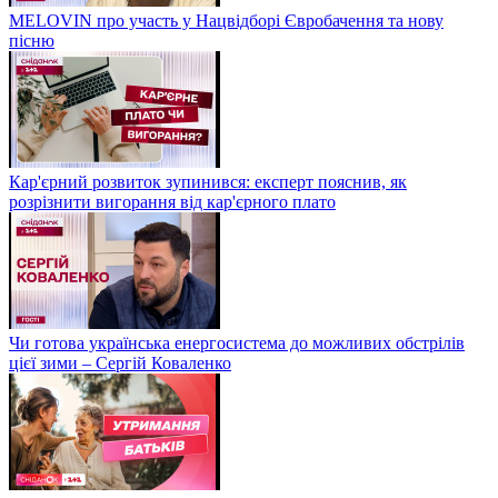
MELOVIN про участь у Нацвідборі Євробачення та нову
пісню
Кар'єрний розвиток зупинився: експерт пояснив, як
розрізнити вигорання від кар'єрного плато
Чи готова українська енергосистема до можливих обстрілів
цієї зими – Сергій Коваленко