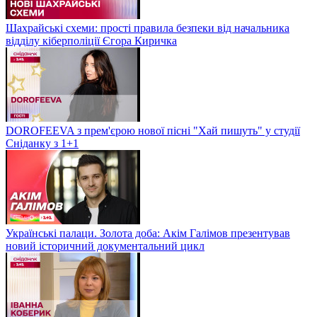
Шахрайські схеми: прості правила безпеки від начальника
відділу кіберполіції Єгора Киричка
DOROFEEVA з прем'єрою нової пісні "Хай пишуть" у студії
Сніданку з 1+1
Українські палаци. Золота доба: Акім Галімов презентував
новий історичний документальний цикл