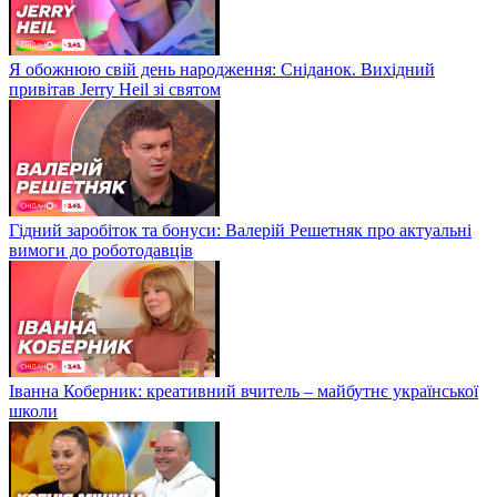
Я обожнюю свій день народження: Сніданок. Вихідний
привітав Jerry Heil зі святом
Гідний заробіток та бонуси: Валерій Решетняк про актуальні
вимоги до роботодавців
Іванна Коберник: креативний вчитель – майбутнє української
школи