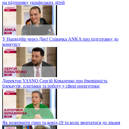
на підтримку українських дітей
У Нацвідбір через Дію! Співачка ANKA про підготовку до
конкурсу
Директор YASNO Сергій Коваленко про ймовірність
блекаутів, платіжки та роботу у сфері енергетики
Як розрізнити грип та ковід-19 та коли звертатися до лікаря