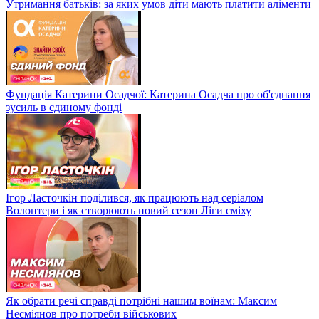
Утримання батьків: за яких умов діти мають платити аліменти
Фундація Катерини Осадчої: Катерина Осадча про об'єднання
зусиль в єдиному фонді
Ігор Ласточкін поділився, як працюють над серіалом
Волонтери і як створюють новий сезон Ліги сміху
Як обрати речі справді потрібні нашим воїнам: Максим
Несміянов про потреби військових