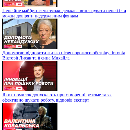
Пенсійне майбутнє: чи зможе держава виплачувати пенсії і чи
можна довіряти недержавним фондам
Допомогли відновити житло після ворожого обстрілу: історія
Вікторії Лисак та її сина Михайла
Яких помилок допускають при створенні резюме та як
ефективно шукати роботу, відповів експерт