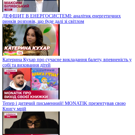
ДЕФІЦИТ В ЕНЕРГОСИСТЕМІ: аналітик енергетичних
ринків розповів, що буде далі зі світлом
Катерина Кухар про сучасне викладання балету, впевненість у
собі та виховання дітей
Тепер і дитячий письменний! MONATIK презентував свою
Книгу мрій