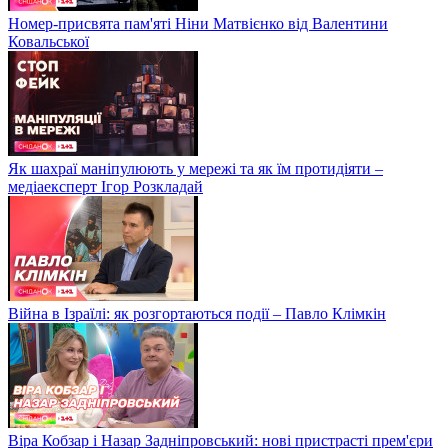
Номер-присвята пам'яті Ніни Матвієнко від Валентини
Ковальської
Як шахраї маніпулюють у мережі та як їм протидіяти –
медіаексперт Ігор Розкладай
Війна в Ізраїлі: як розгортаються події – Павло Клімкін
Віра Кобзар і Назар Задніпровський: нові пристрасті прем'єри