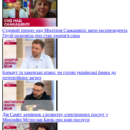
Судовий процес над Міхеїлом Саакашвілі: мати експрезидента
Грузії розповіла про стан здоров'я сина
Блекаут та хакерські атаки: чи готові українські банки до
потенційних загроз
Дія Саміт: керівник з розвитку електронних послуг у
Мінцифрі Мстислав Банік про нові послуги