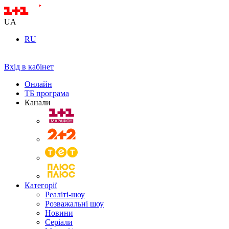
UA
RU
Вхід в кабінет
Онлайн
ТБ програма
Канали
Категорії
Реаліті-шоу
Розважальні шоу
Новини
Серіали