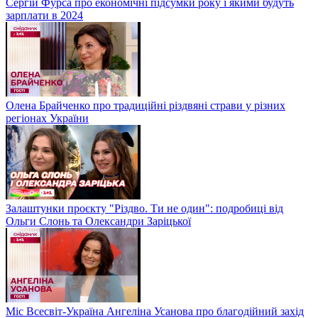
Сергій Фурса про економічні підсумки року і якими будуть
зарплати в 2024
Олена Брайченко про традиційні різдвяні страви у різних
регіонах України
Залаштунки проєкту "Різдво. Ти не один": подробиці від
Ольги Слонь та Олександри Заріцької
Міс Всесвіт-Україна Ангеліна Усанова про благодійний захід