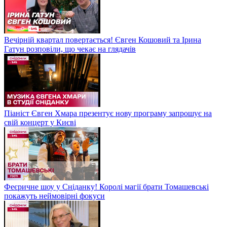
Вечірній квартал повертається! Євген Кошовий та Ірина
Гатун розповіли, що чекає на глядачів
Піаніст Євген Хмара презентує нову програму запрошує на
свій концерт у Києві
Феєричне шоу у Сніданку! Королі магії брати Томашевські
покажуть неймовірні фокуси