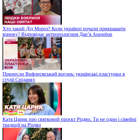
Хто такий Дід Мороз? Коли українці почали прикрашати
ялинку? Відповідає антропологиня Дарʼя Анцибор
Принесли Вифлеємський вогонь: українські пластунки в
студії Сніданку
Катя Царик про святковий проєкт Різдво. Ти не один і сімейні
традиції на Різдво