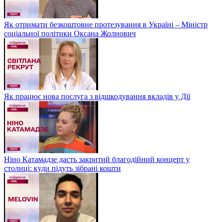
Як отримати безкоштовне протезування в Україні – Міністр
соціальної політики Оксана Жолнович
Як працює нова послуга з відшкодування вкладів у Дії
Ніно Катамадзе дасть закритий благодійний концерт у
столиці: куди підуть зібрані кошти