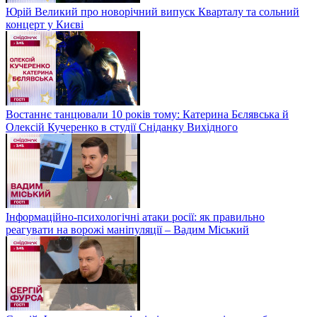
Юрій Великий про новорічний випуск Кварталу та сольний
концерт у Києві
Востаннє танцювали 10 років тому: Катерина Бєлявська й
Олексій Кучеренко в студії Сніданку Вихідного
Інформаційно-психологічні атаки росії: як правильно
реагувати на ворожі маніпуляції – Вадим Міський