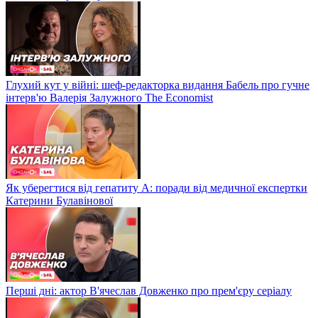
Глухий кут у війні: шеф-редакторка видання Бабель про гучне
інтерв'ю Валерія Залужного The Economist
Як уберегтися від гепатиту А: поради від медичної експертки
Катерини Булавінової
Перші дні: актор В'ячеслав Довженко про прем'єру серіалу