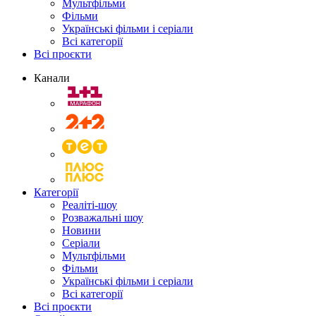
Мультфільми
Фільми
Українські фільми і серіали
Всі категорії
Всі проєкти
Канали
Категорії
Реаліті-шоу
Розважальні шоу
Новини
Серіали
Мультфільми
Фільми
Українські фільми і серіали
Всі категорії
Всі проєкти