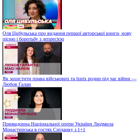
Оля Цибульська про видання першої авторської книги, нову
пісню і боротьбу з депресією
Як захистити права військових та їхніх родин під час війни —
Любов Галан
Примадонна Національної опери України Людмила
Монастирська в гостях Сніданку з 1+1