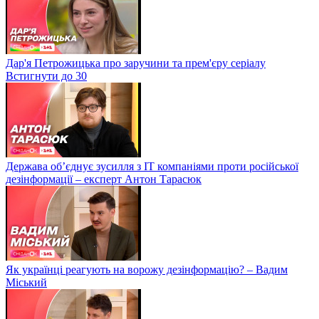
Дар'я Петрожицька про заручини та прем'єру серіалу
Встигнути до 30
Держава об’єднує зусилля з ІТ компаніями проти російської
дезінформації – експерт Антон Тарасюк
Як українці реагують на ворожу дезінформацію? – Вадим
Міський