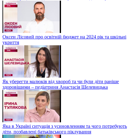
Оксен Лісовий про освітній бюджет на 2024 рік та шкільні
укриття
Як уберегти малюків від хвороб та чи були діти раніше
здоровішими – педіатриня Анастасія Шелевицька
Яка в Україні ситуація з усиновленням та чого потребують
діти, позбавлені батьківського піклування