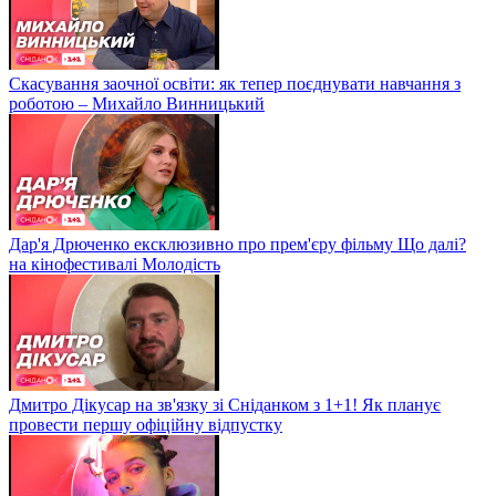
Скасування заочної освіти: як тепер поєднувати навчання з
роботою – Михайло Винницький
Дар'я Дрюченко ексклюзивно про прем'єру фільму Що далі?
на кінофестивалі Молодість
Дмитро Дікусар на зв'язку зі Сніданком з 1+1! Як планує
провести першу офіційну відпустку