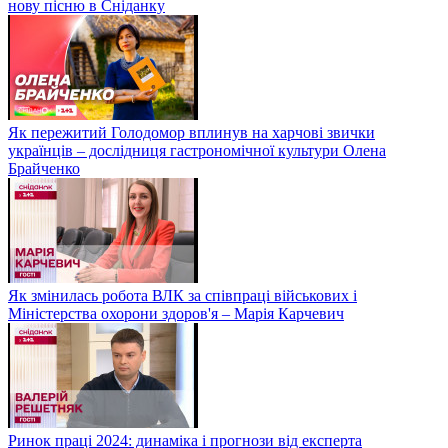
нову пісню в Сніданку
Як пережитий Голодомор вплинув на харчові звички
українців – дослідниця гастрономічної культури Олена
Брайченко
Як змінилась робота ВЛК за співпраці військових і
Міністерства охорони здоров'я – Марія Карчевич
Ринок праці 2024: динаміка і прогнози від експерта