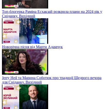
Топ-блогерка Раміна Есхакзай розкрила плани на 2024 рік у
Сніданку. Вихідний
Новорічна пісня від Марти Адамчук
Jerry Heil та Марина Соботюк про традиції Щедрого вечора
для Сніданку. Вихідний