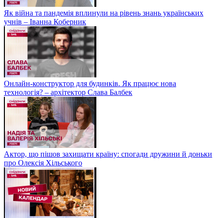
Як війна та пандемія вплинули на рівень знань українських
учнів – Іванна Коберник
Онлайн-конструктор для будинків. Як працює нова
технологія? – архітектор Слава Балбек
Актор, що пішов захищати країну: спогади дружини й доньки
про Олексія Хільського