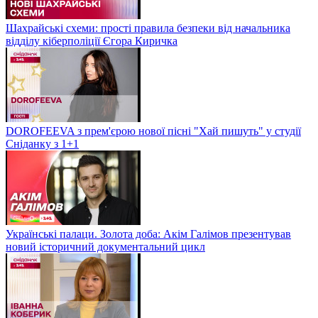
Шахрайські схеми: прості правила безпеки від начальника
відділу кіберполіції Єгора Киричка
DOROFEEVA з прем'єрою нової пісні "Хай пишуть" у студії
Сніданку з 1+1
Українські палаци. Золота доба: Акім Галімов презентував
новий історичний документальний цикл