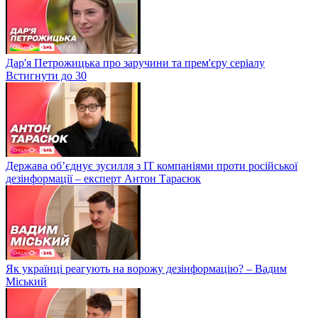
Дар'я Петрожицька про заручини та прем'єру серіалу
Встигнути до 30
Держава об’єднує зусилля з ІТ компаніями проти російської
дезінформації – експерт Антон Тарасюк
Як українці реагують на ворожу дезінформацію? – Вадим
Міський