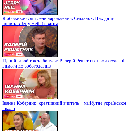
Я обожнюю свій день народження: Сніданок. Вихідний
привітав Jerry Heil зі святом
Гідний заробіток та бонуси: Валерій Решетняк про актуальні
вимоги до роботодавців
Іванна Коберник: креативний вчитель – майбутнє української
школи