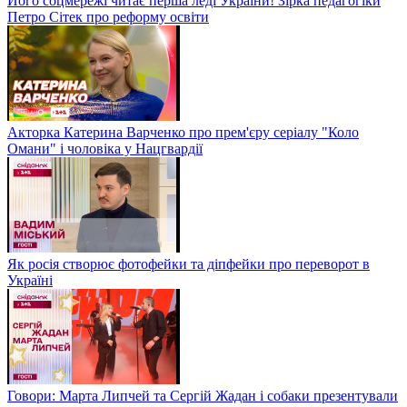
Його соцмережі читає перша леді України! Зірка педагогіки
Петро Сітек про реформу освіти
Акторка Катерина Варченко про прем'єру серіалу "Коло
Омани" і чоловіка у Нацгвардії
Як росія створює фотофейки та діпфейки про переворот в
Україні
Говори: Марта Липчей та Сергій Жадан і собаки презентували