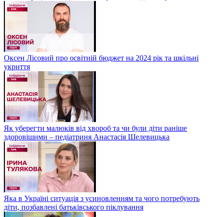
Оксен Лісовий про освітній бюджет на 2024 рік та шкільні
укриття
Як уберегти малюків від хвороб та чи були діти раніше
здоровішими – педіатриня Анастасія Шелевицька
Яка в Україні ситуація з усиновленням та чого потребують
діти, позбавлені батьківського піклування