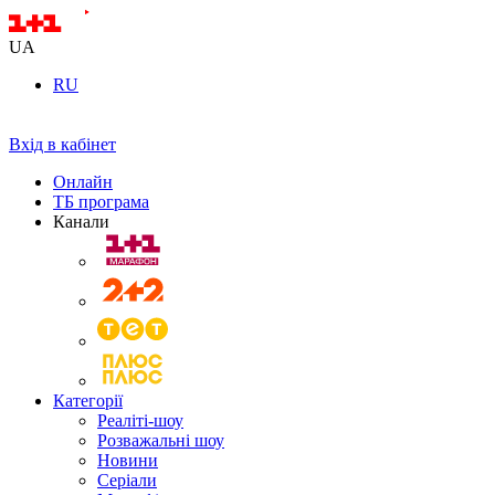
UA
RU
Вхід в кабінет
Онлайн
ТБ програма
Канали
Категорії
Реаліті-шоу
Розважальні шоу
Новини
Серіали