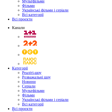
Мультфільми
Фільми
Українські фільми і серіали
Всі категорії
Всі проєкти
Канали
Категорії
Реаліті-шоу
Розважальні шоу
Новини
Серіали
Мультфільми
Фільми
Українські фільми і серіали
Всі категорії
Всі проєкти