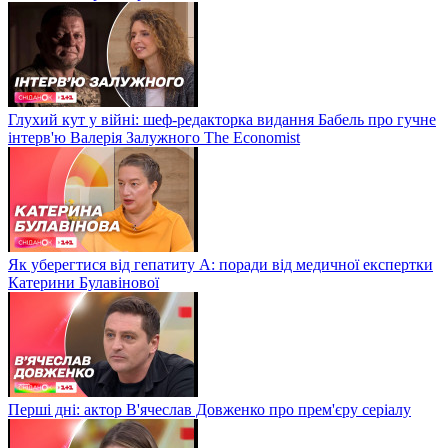
Глухий кут у війні: шеф-редакторка видання Бабель про гучне
інтерв'ю Валерія Залужного The Economist
Як уберегтися від гепатиту А: поради від медичної експертки
Катерини Булавінової
Перші дні: актор В'ячеслав Довженко про прем'єру серіалу