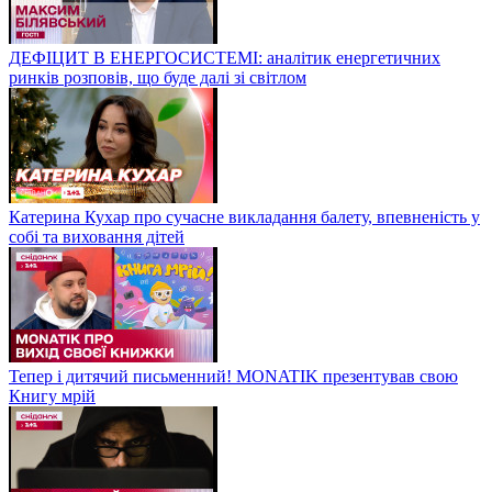
ДЕФІЦИТ В ЕНЕРГОСИСТЕМІ: аналітик енергетичних
ринків розповів, що буде далі зі світлом
Катерина Кухар про сучасне викладання балету, впевненість у
собі та виховання дітей
Тепер і дитячий письменний! MONATIK презентував свою
Книгу мрій