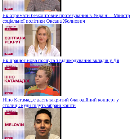
Як отримати безкоштовне протезування в Україні – Міністр
соціальної політики Оксана Жолнович
Як працює нова послуга з відшкодування вкладів у Дії
Ніно Катамадзе дасть закритий благодійний концерт у
столиці: куди підуть зібрані кошти