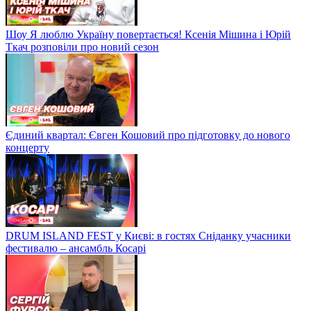
Шоу Я люблю Україну повертається! Ксенія Мішина і Юрій
Ткач розповіли про новий сезон
Єдиний квартал: Євген Кошовий про підготовку до нового
концерту
DRUM ISLAND FEST у Києві: в гостях Сніданку учасники
фестивалю – ансамбль Косарі