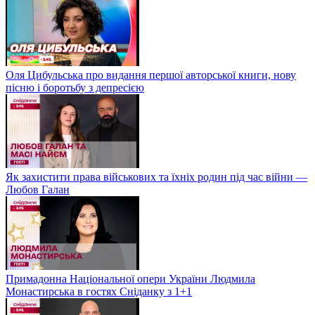
Оля Цибульська про видання першої авторської книги, нову
пісню і боротьбу з депресією
Як захистити права військових та їхніх родин під час війни —
Любов Галан
Примадонна Національної опери України Людмила
Монастирська в гостях Сніданку з 1+1