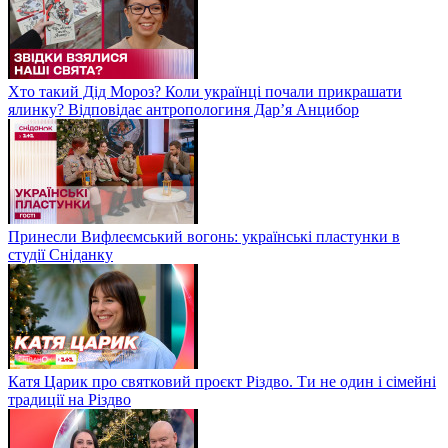
Хто такий Дід Мороз? Коли українці почали прикрашати
ялинку? Відповідає антропологиня Дарʼя Анцибор
Принесли Вифлеємський вогонь: українські пластунки в
студії Сніданку
Катя Царик про святковий проєкт Різдво. Ти не один і сімейні
традиції на Різдво