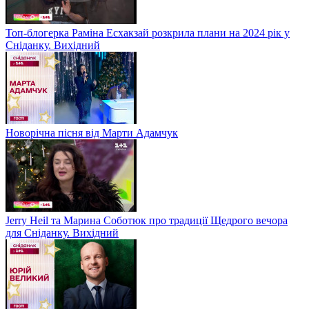
Топ-блогерка Раміна Есхакзай розкрила плани на 2024 рік у
Сніданку. Вихідний
Новорічна пісня від Марти Адамчук
Jerry Heil та Марина Соботюк про традиції Щедрого вечора
для Сніданку. Вихідний