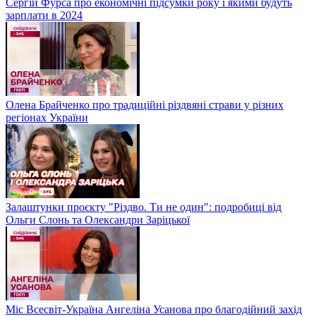
Сергій Фурса про економічні підсумки року і якими будуть
зарплати в 2024
Олена Брайченко про традиційні різдвяні страви у різних
регіонах України
Залаштунки проєкту "Різдво. Ти не один": подробиці від
Ольги Слонь та Олександри Заріцької
Міс Всесвіт-Україна Ангеліна Усанова про благодійний захід