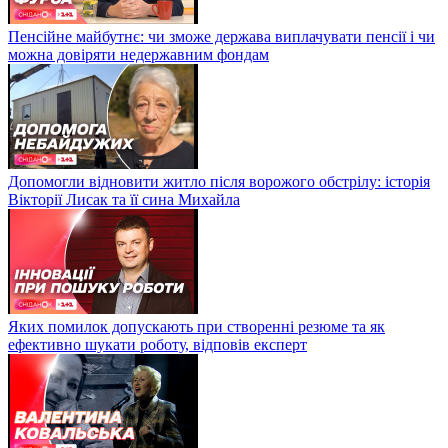
Пенсійне майбутнє: чи зможе держава виплачувати пенсії і чи
можна довіряти недержавним фондам
Допомогли відновити житло після ворожого обстрілу: історія
Вікторії Лисак та її сина Михайла
Яких помилок допускають при створенні резюме та як
ефективно шукати роботу, відповів експерт