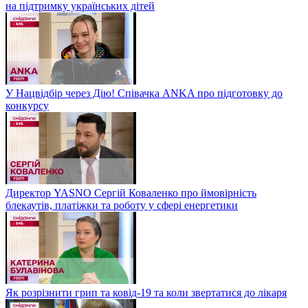
на підтримку українських дітей
У Нацвідбір через Дію! Співачка ANKA про підготовку до
конкурсу
Директор YASNO Сергій Коваленко про ймовірність
блекаутів, платіжки та роботу у сфері енергетики
Як розрізнити грип та ковід-19 та коли звертатися до лікаря