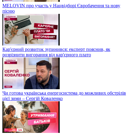
MELOVIN про участь у Нацвідборі Євробачення та нову
пісню
Кар'єрний розвиток зупинився: експерт пояснив, як
розрізнити вигорання від кар'єрного плато
Чи готова українська енергосистема до можливих обстрілів
цієї зими – Сергій Коваленко