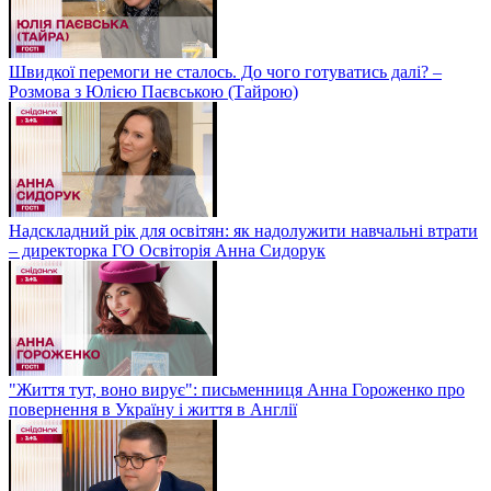
Швидкої перемоги не сталось. До чого готуватись далі? –
Розмова з Юлією Паєвською (Тайрою)
Надскладний рік для освітян: як надолужити навчальні втрати
– директорка ГО Освіторія Анна Сидорук
"Життя тут, воно вирує": письменниця Анна Гороженко про
повернення в Україну і життя в Англії