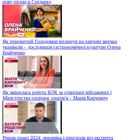
нову пісню в Сніданку
Як пережитий Голодомор вплинув на харчові звички
українців – дослідниця гастрономічної культури Олена
Брайченко
Як змінилась робота ВЛК за співпраці військових і
Міністерства охорони здоров'я – Марія Карчевич
Ринок праці 2024: динаміка і прогнози від експерта