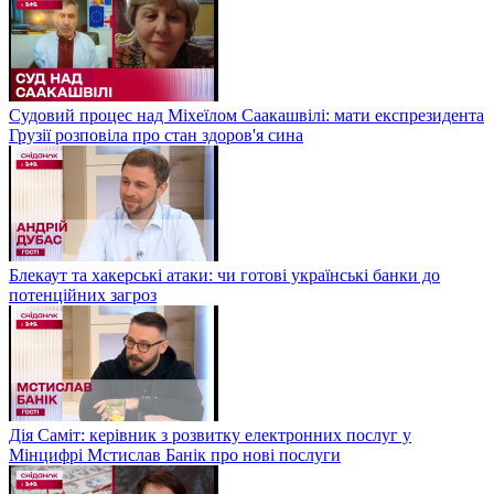
Судовий процес над Міхеїлом Саакашвілі: мати експрезидента
Грузії розповіла про стан здоров'я сина
Блекаут та хакерські атаки: чи готові українські банки до
потенційних загроз
Дія Саміт: керівник з розвитку електронних послуг у
Мінцифрі Мстислав Банік про нові послуги