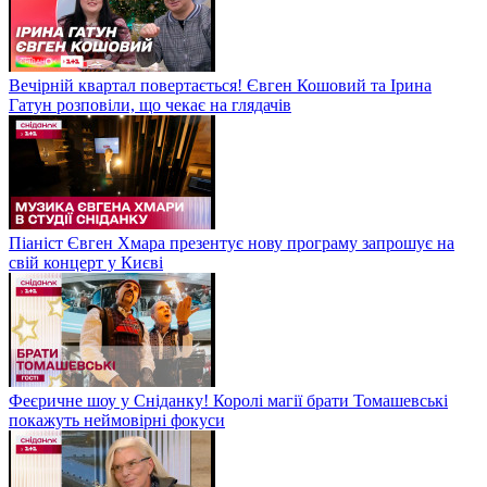
Вечірній квартал повертається! Євген Кошовий та Ірина
Гатун розповіли, що чекає на глядачів
Піаніст Євген Хмара презентує нову програму запрошує на
свій концерт у Києві
Феєричне шоу у Сніданку! Королі магії брати Томашевські
покажуть неймовірні фокуси