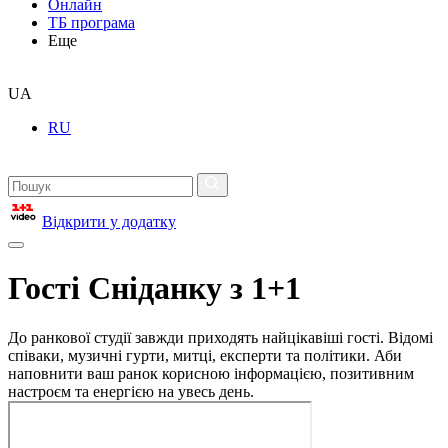
Онлайн
ТБ програма
Еще
UA
RU
Відкрити у додатку
Гості Сніданку з 1+1
До ранкової студії завжди приходять найцікавіші гості. Відомі
співаки, музичні гурти, митці, експерти та політики. Аби
наповнити ваш ранок корисною інформацією, позитивним
настроєм та енергією на увесь день.