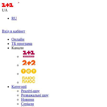
UA
RU
Вхід в кабінет
Онлайн
ТБ програма
Канали
Категорії
Реаліті-шоу
Розважальні шоу
Новини
Серіали