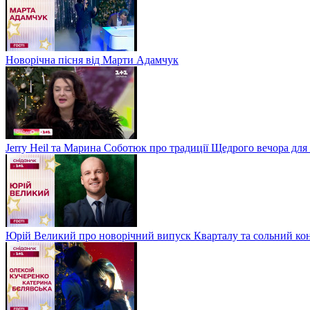
Новорічна пісня від Марти Адамчук
Jerry Heil та Марина Соботюк про традиції Щедрого вечора для
Юрій Великий про новорічний випуск Кварталу та сольний кон