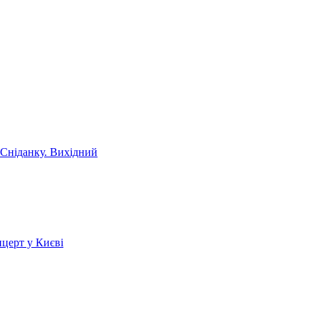
 Сніданку. Вихідний
церт у Києві