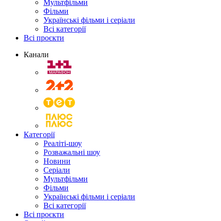
Мультфільми
Фільми
Українські фільми і серіали
Всі категорії
Всі проєкти
Канали
Категорії
Реаліті-шоу
Розважальні шоу
Новини
Серіали
Мультфільми
Фільми
Українські фільми і серіали
Всі категорії
Всі проєкти