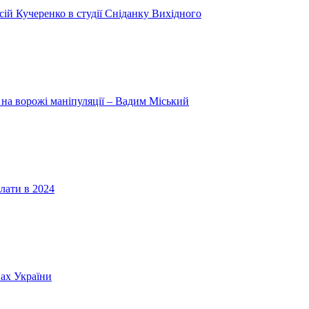
ій Кучеренко в студії Сніданку Вихідного
 на ворожі маніпуляції – Вадим Міський
лати в 2024
нах України