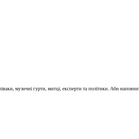
 співаки, музичні гурти, митці, експерти та політики. Аби напо