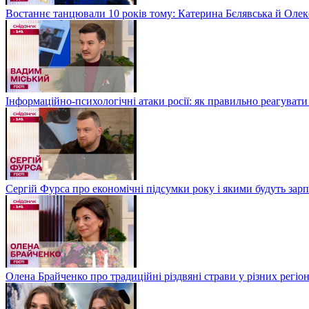
Востаннє танцювали 10 років тому: Катерина Бєлявська й Олекс
Інформаційно-психологічні атаки росії: як правильно реагувати
Сергій Фурса про економічні підсумки року і якими будуть зарп
Олена Брайченко про традиційні різдвяні страви у різних регіо