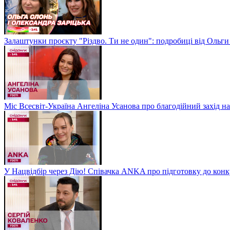
Залаштунки проєкту "Різдво. Ти не один": подробиці від Ольги
Міс Всесвіт-Україна Ангеліна Усанова про благодійний захід на
У Нацвідбір через Дію! Співачка ANKA про підготовку до кон