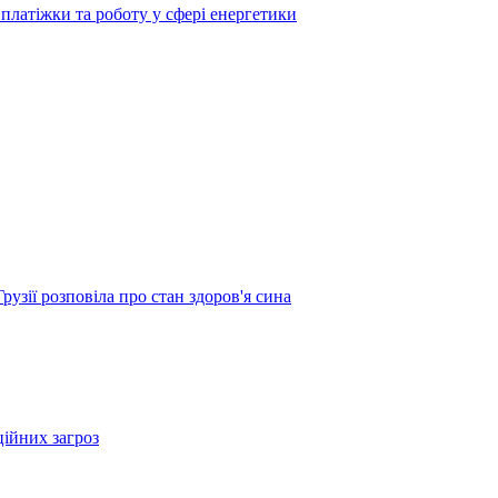
платіжки та роботу у сфері енергетики
узії розповіла про стан здоров'я сина
ційних загроз