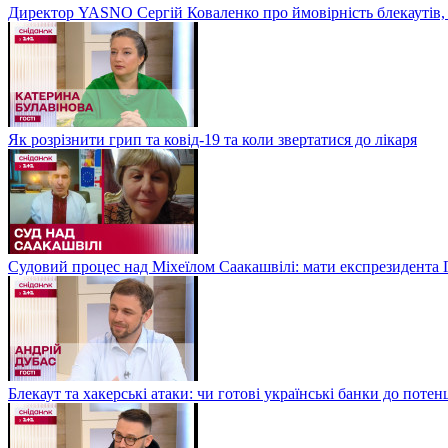
Директор YASNO Сергій Коваленко про ймовірність блекаутів, 
Як розрізнити грип та ковід-19 та коли звертатися до лікаря
Судовий процес над Міхеїлом Саакашвілі: мати експрезидента Гр
Блекаут та хакерські атаки: чи готові українські банки до потен