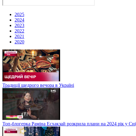
2025
2024
2023
2022
2021
2020
Традиції щедрого вечора в Україні
Топ-блогерка Раміна Есхакзай розкрила плани на 2024 рік у Сн