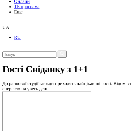
Онлайн
ТБ програма
Еще
UA
RU
Гості Сніданку з 1+1
До ранкової студії завжди приходять найцікавіші гості. Відомі
енергією на увесь день.