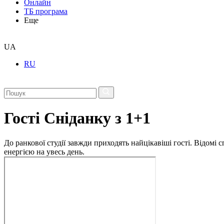
Онлайн
ТБ програма
Еще
UA
RU
Гості Сніданку з 1+1
До ранкової студії завжди приходять найцікавіші гості. Відомі
енергією на увесь день.