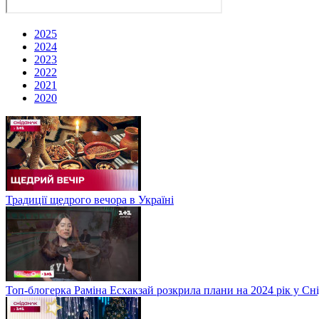
2025
2024
2023
2022
2021
2020
Традиції щедрого вечора в Україні
Топ-блогерка Раміна Есхакзай розкрила плани на 2024 рік у Сн