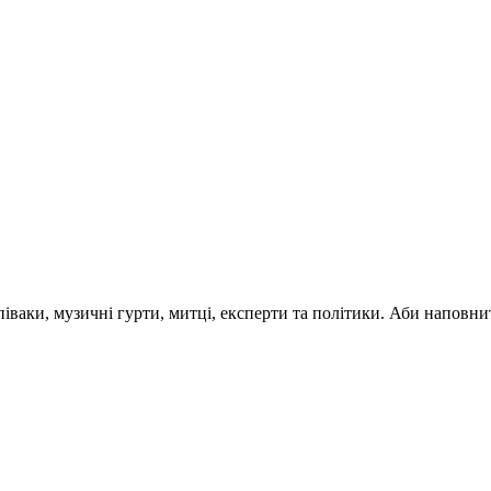
 співаки, музичні гурти, митці, експерти та політики. Аби напо