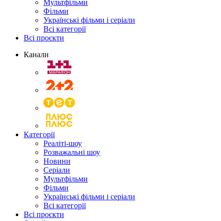
Мультфільми
Фільми
Українські фільми і серіали
Всі категорії
Всі проєкти
Канали
Категорії
Реаліті-шоу
Розважальні шоу
Новини
Серіали
Мультфільми
Фільми
Українські фільми і серіали
Всі категорії
Всі проєкти