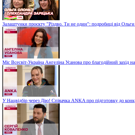
Залаштунки проєкту "Різдво. Ти не один": подробиці від Ольги
Міс Всесвіт-Україна Ангеліна Усанова про благодійний захід на
У Нацвідбір через Дію! Співачка ANKA про підготовку до кон