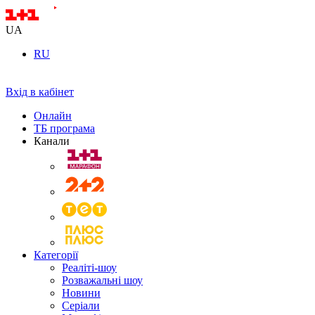
UA
RU
Вхід в кабінет
Онлайн
ТБ програма
Канали
Категорії
Реаліті-шоу
Розважальні шоу
Новини
Серіали