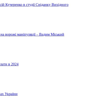
ій Кучеренко в студії Сніданку Вихідного
 на ворожі маніпуляції – Вадим Міський
лати в 2024
нах України