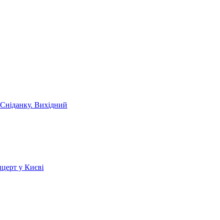
 Сніданку. Вихідний
церт у Києві