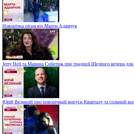
Новорічна пісня від Марти Адамчук
Jerry Heil та Марина Соботюк про традиції Щедрого вечора для
Юрій Великий про новорічний випуск Кварталу та сольний кон