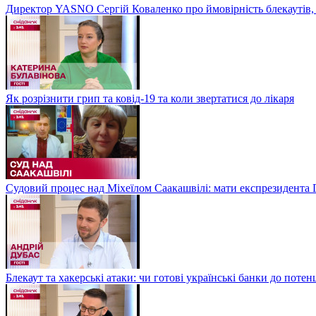
Директор YASNO Сергій Коваленко про ймовірність блекаутів, 
Як розрізнити грип та ковід-19 та коли звертатися до лікаря
Судовий процес над Міхеїлом Саакашвілі: мати експрезидента Гр
Блекаут та хакерські атаки: чи готові українські банки до потен