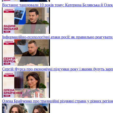
Востаннє танцювали 10 років тому: Катерина Бєлявська й Олекс
Інформаційно-психологічні атаки росії: як правильно реагувати
Сергій Фурса про економічні підсумки року і якими будуть зарп
Олена Брайченко про традиційні різдвяні страви у різних регіо