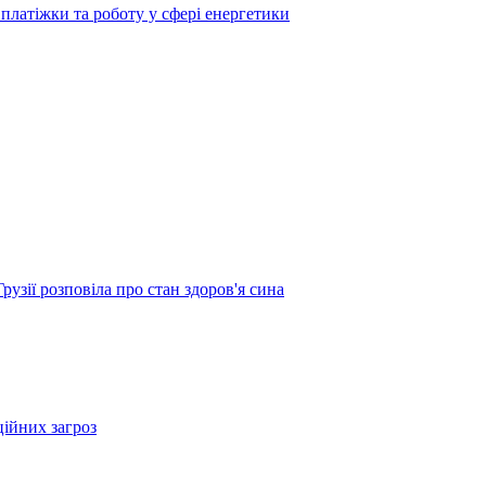
платіжки та роботу у сфері енергетики
узії розповіла про стан здоров'я сина
ційних загроз