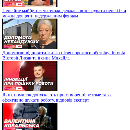
Пенсійне майбутнє: чи зможе держава виплачувати пенсії і чи
можна довіряти недержавним фондам
Допомогли відновити житло після ворожого обстрілу: історія
Вікторії Лисак та її сина Михайла
Яких помилок допускають при створенні резюме та як
ефективно шукати роботу, відповів експерт