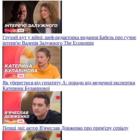
Глухий кут у війні: шеф-редакторка видання Бабель про гучне
інтерв'ю Валерія Залужного The Economist
Як уберегтися від гепатиту А: поради від медичної експертки
Катерини Булавінової
Перші дні: актор В'ячеслав Довженко про прем'єру серіалу