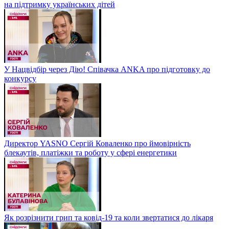
на підтримку українських дітей
У Нацвідбір через Дію! Співачка ANKA про підготовку до
конкурсу
Директор YASNO Сергій Коваленко про ймовірність
блекаутів, платіжки та роботу у сфері енергетики
Як розрізнити грип та ковід-19 та коли звертатися до лікаря