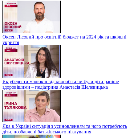
Оксен Лісовий про освітній бюджет на 2024 рік та шкільні
укриття
Як уберегти малюків від хвороб та чи були діти раніше
здоровішими – педіатриня Анастасія Шелевицька
Яка в Україні ситуація з усиновленням та чого потребують
діти, позбавлені батьківського піклування