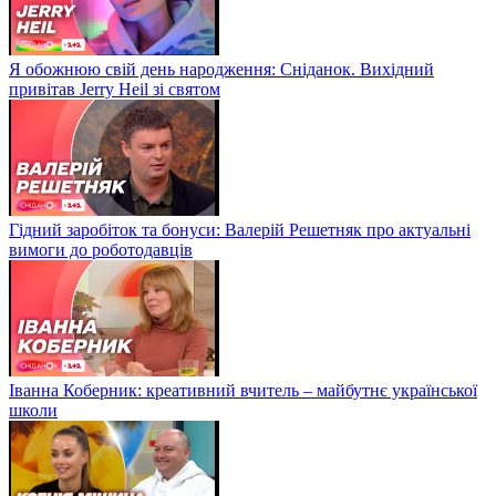
Я обожнюю свій день народження: Сніданок. Вихідний
привітав Jerry Heil зі святом
Гідний заробіток та бонуси: Валерій Решетняк про актуальні
вимоги до роботодавців
Іванна Коберник: креативний вчитель – майбутнє української
школи