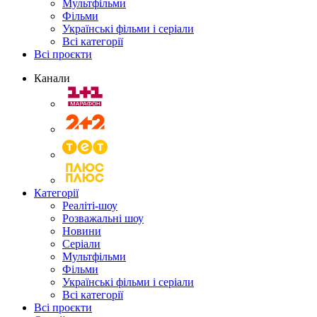
Мультфільми
Фільми
Українські фільми і серіали
Всі категорії
Всі проєкти
Канали
Категорії
Реаліті-шоу
Розважальні шоу
Новини
Серіали
Мультфільми
Фільми
Українські фільми і серіали
Всі категорії
Всі проєкти