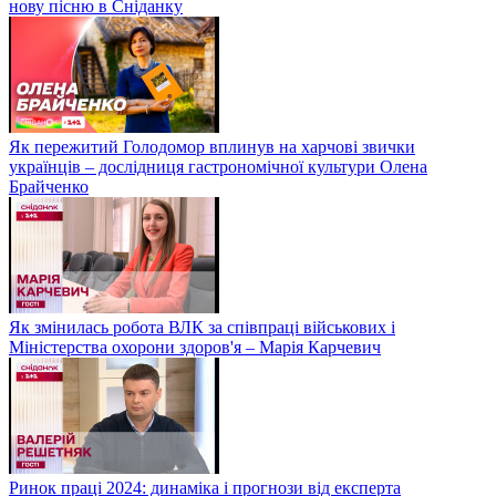
нову пісню в Сніданку
Як пережитий Голодомор вплинув на харчові звички
українців – дослідниця гастрономічної культури Олена
Брайченко
Як змінилась робота ВЛК за співпраці військових і
Міністерства охорони здоров'я – Марія Карчевич
Ринок праці 2024: динаміка і прогнози від експерта