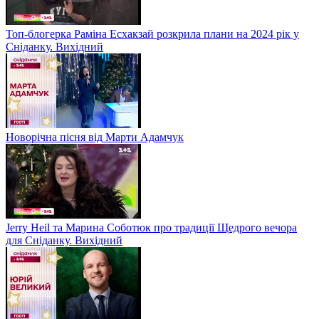
Топ-блогерка Раміна Есхакзай розкрила плани на 2024 рік у
Сніданку. Вихідний
Новорічна пісня від Марти Адамчук
Jerry Heil та Марина Соботюк про традиції Щедрого вечора
для Сніданку. Вихідний