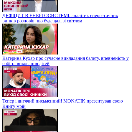
ДЕФІЦИТ В ЕНЕРГОСИСТЕМІ: аналітик енергетичних
ринків розповів, що буде далі зі світлом
Катерина Кухар про сучасне викладання балету, впевненість у
собі та виховання дітей
Тепер і дитячий письменний! MONATIK презентував свою
Книгу мрій