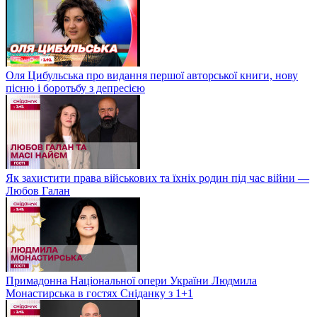
Оля Цибульська про видання першої авторської книги, нову
пісню і боротьбу з депресією
Як захистити права військових та їхніх родин під час війни —
Любов Галан
Примадонна Національної опери України Людмила
Монастирська в гостях Сніданку з 1+1