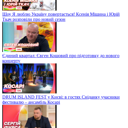
Шоу Я люблю Україну повертається! Ксенія Мішина і Юрій
Ткач розповіли про новий сезон
Єдиний квартал: Євген Кошовий про підготовку до нового
концерту
DRUM ISLAND FEST у Києві: в гостях Сніданку учасники
фестивалю – ансамбль Косарі