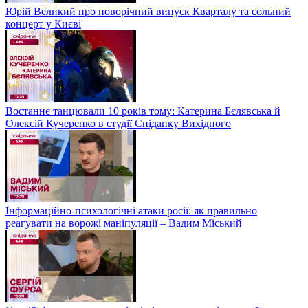
Юрій Великий про новорічний випуск Кварталу та сольний
концерт у Києві
Востаннє танцювали 10 років тому: Катерина Бєлявська й
Олексій Кучеренко в студії Сніданку Вихідного
Інформаційно-психологічні атаки росії: як правильно
реагувати на ворожі маніпуляції – Вадим Міський