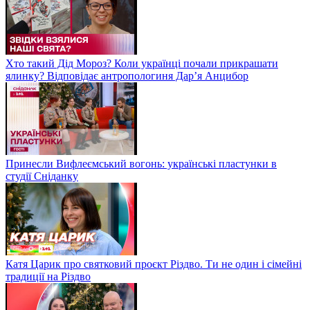
Хто такий Дід Мороз? Коли українці почали прикрашати
ялинку? Відповідає антропологиня Дарʼя Анцибор
Принесли Вифлеємський вогонь: українські пластунки в
студії Сніданку
Катя Царик про святковий проєкт Різдво. Ти не один і сімейні
традиції на Різдво