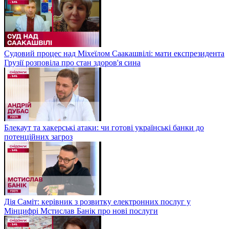
Судовий процес над Міхеїлом Саакашвілі: мати експрезидента
Грузії розповіла про стан здоров'я сина
Блекаут та хакерські атаки: чи готові українські банки до
потенційних загроз
Дія Саміт: керівник з розвитку електронних послуг у
Мінцифрі Мстислав Банік про нові послуги