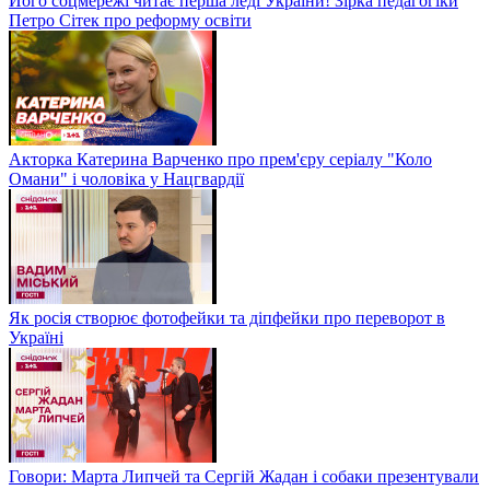
Його соцмережі читає перша леді України! Зірка педагогіки
Петро Сітек про реформу освіти
Акторка Катерина Варченко про прем'єру серіалу "Коло
Омани" і чоловіка у Нацгвардії
Як росія створює фотофейки та діпфейки про переворот в
Україні
Говори: Марта Липчей та Сергій Жадан і собаки презентували