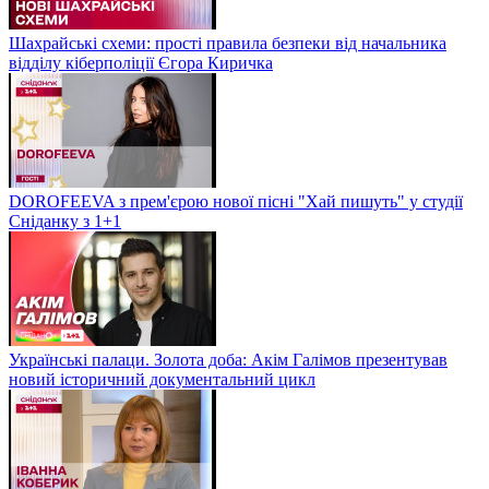
Шахрайські схеми: прості правила безпеки від начальника
відділу кіберполіції Єгора Киричка
DOROFEEVA з прем'єрою нової пісні "Хай пишуть" у студії
Сніданку з 1+1
Українські палаци. Золота доба: Акім Галімов презентував
новий історичний документальний цикл