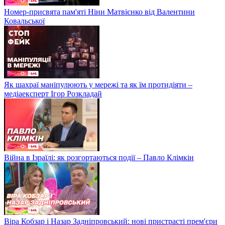
Номер-присвята пам'яті Ніни Матвієнко від Валентини
Ковальської
Як шахраї маніпулюють у мережі та як їм протидіяти –
медіаексперт Ігор Розкладай
Війна в Ізраїлі: як розгортаються події – Павло Клімкін
Віра Кобзар і Назар Задніпровський: нові пристрасті прем'єри