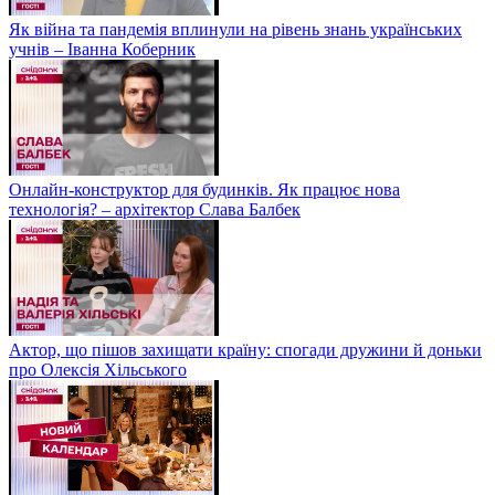
Як війна та пандемія вплинули на рівень знань українських
учнів – Іванна Коберник
Онлайн-конструктор для будинків. Як працює нова
технологія? – архітектор Слава Балбек
Актор, що пішов захищати країну: спогади дружини й доньки
про Олексія Хільського