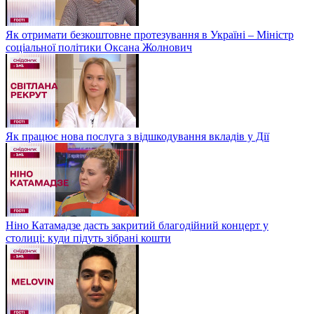
Як отримати безкоштовне протезування в Україні – Міністр
соціальної політики Оксана Жолнович
Як працює нова послуга з відшкодування вкладів у Дії
Ніно Катамадзе дасть закритий благодійний концерт у
столиці: куди підуть зібрані кошти