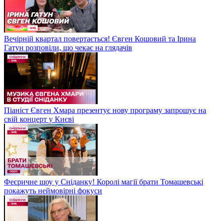
Вечірній квартал повертається! Євген Кошовий та Ірина
Гатун розповіли, що чекає на глядачів
Піаніст Євген Хмара презентує нову програму запрошує на
свій концерт у Києві
Феєричне шоу у Сніданку! Королі магії брати Томашевські
покажуть неймовірні фокуси