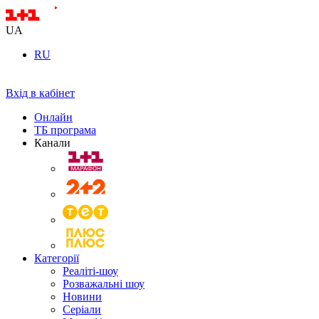
UA
RU
Вхід в кабінет
Онлайн
ТБ програма
Канали
Категорії
Реаліті-шоу
Розважальні шоу
Новини
Серіали