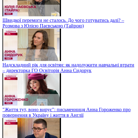
Швидкої перемоги не сталось. До чого готуватись далі? –
Розмова з Юлією Паєвською (Тайрою)
Надскладний рік для освітян: як надолужити навчальні втрати
– директорка ГО Освіторія Анна Сидорук
"Життя тут, воно вирує": письменниця Анна Гороженко про
повернення в Україну і життя в Англії