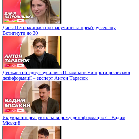
Дар'я Петрожицька про заручини та прем'єру серіалу
Встигнути до 30
Держава об’єднує зусилля з ІТ компаніями проти російської
дезінформації – експерт Антон Тарасюк
Як українці реагують на ворожу дезінформацію? – Вадим
Міський