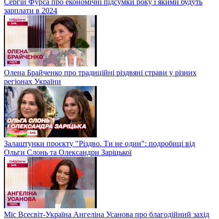
Сергій Фурса про економічні підсумки року і якими будуть
зарплати в 2024
Олена Брайченко про традиційні різдвяні страви у різних
регіонах України
Залаштунки проєкту "Різдво. Ти не один": подробиці від
Ольги Слонь та Олександри Заріцької
Міс Всесвіт-Україна Ангеліна Усанова про благодійний захід