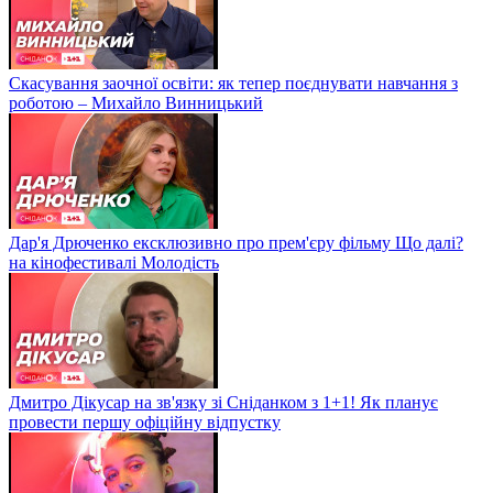
Скасування заочної освіти: як тепер поєднувати навчання з
роботою – Михайло Винницький
Дар'я Дрюченко ексклюзивно про прем'єру фільму Що далі?
на кінофестивалі Молодість
Дмитро Дікусар на зв'язку зі Сніданком з 1+1! Як планує
провести першу офіційну відпустку