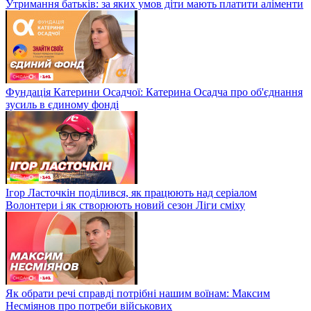
Утримання батьків: за яких умов діти мають платити аліменти
Фундація Катерини Осадчої: Катерина Осадча про об'єднання
зусиль в єдиному фонді
Ігор Ласточкін поділився, як працюють над серіалом
Волонтери і як створюють новий сезон Ліги сміху
Як обрати речі справді потрібні нашим воїнам: Максим
Несміянов про потреби військових