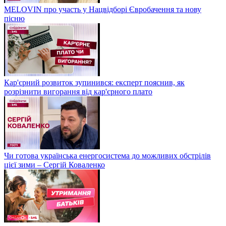
MELOVIN про участь у Нацвідборі Євробачення та нову
пісню
Кар'єрний розвиток зупинився: експерт пояснив, як
розрізнити вигорання від кар'єрного плато
Чи готова українська енергосистема до можливих обстрілів
цієї зими – Сергій Коваленко