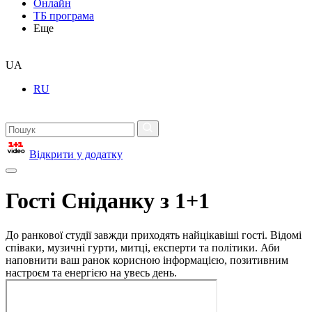
Онлайн
ТБ програма
Еще
UA
RU
Відкрити у додатку
Гості Сніданку з 1+1
До ранкової студії завжди приходять найцікавіші гості. Відомі
співаки, музичні гурти, митці, експерти та політики. Аби
наповнити ваш ранок корисною інформацією, позитивним
настроєм та енергією на увесь день.