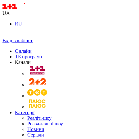
UA
RU
Вхід в кабінет
Онлайн
ТБ програма
Канали
Категорії
Реаліті-шоу
Розважальні шоу
Новини
Серіали