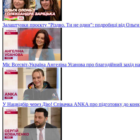
Залаштунки проєкту "Різдво. Ти не один": подробиці від Ольги
Міс Всесвіт-Україна Ангеліна Усанова про благодійний захід на
У Нацвідбір через Дію! Співачка ANKA про підготовку до кон