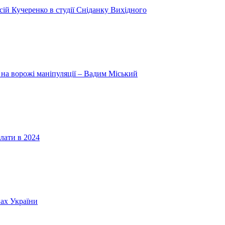
ій Кучеренко в студії Сніданку Вихідного
 на ворожі маніпуляції – Вадим Міський
лати в 2024
нах України