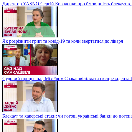
Директор YASNO Сергій Коваленко про ймовірність блекаутів, 
Як розрізнити грип та ковід-19 та коли звертатися до лікаря
Судовий процес над Міхеїлом Саакашвілі: мати експрезидента Гр
Блекаут та хакерські атаки: чи готові українські банки до потен