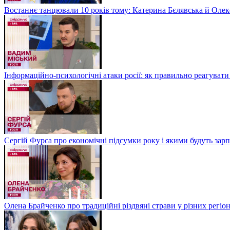
Востаннє танцювали 10 років тому: Катерина Бєлявська й Олекс
Інформаційно-психологічні атаки росії: як правильно реагувати
Сергій Фурса про економічні підсумки року і якими будуть зарп
Олена Брайченко про традиційні різдвяні страви у різних регіо