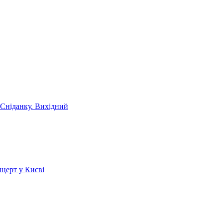
 Сніданку. Вихідний
церт у Києві