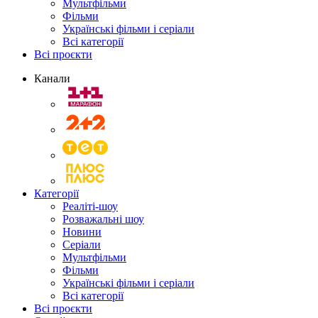
Мультфільми
Фільми
Українські фільми і серіали
Всі категорії
Всі проєкти
Канали
Категорії
Реаліті-шоу
Розважальні шоу
Новини
Серіали
Мультфільми
Фільми
Українські фільми і серіали
Всі категорії
Всі проєкти