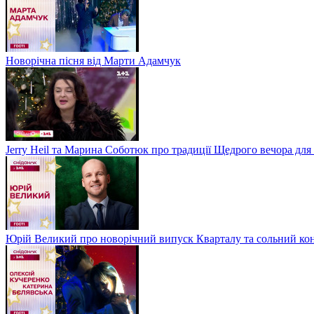
Новорічна пісня від Марти Адамчук
Jerry Heil та Марина Соботюк про традиції Щедрого вечора для
Юрій Великий про новорічний випуск Кварталу та сольний кон