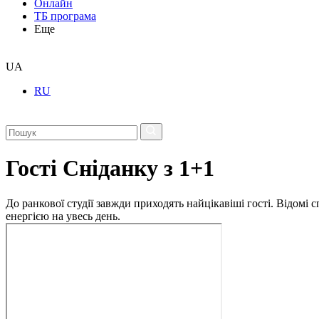
Онлайн
ТБ програма
Еще
UA
RU
Гості Сніданку з 1+1
До ранкової студії завжди приходять найцікавіші гості. Відомі
енергією на увесь день.