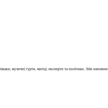
 співаки, музичні гурти, митці, експерти та політики. Аби напо