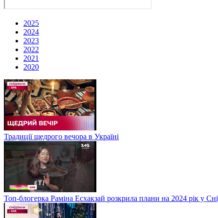
2025
2024
2023
2022
2021
2020
Традиції щедрого вечора в Україні
Топ-блогерка Раміна Есхакзай розкрила плани на 2024 рік у Сн