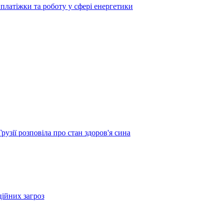
платіжки та роботу у сфері енергетики
узії розповіла про стан здоров'я сина
ційних загроз