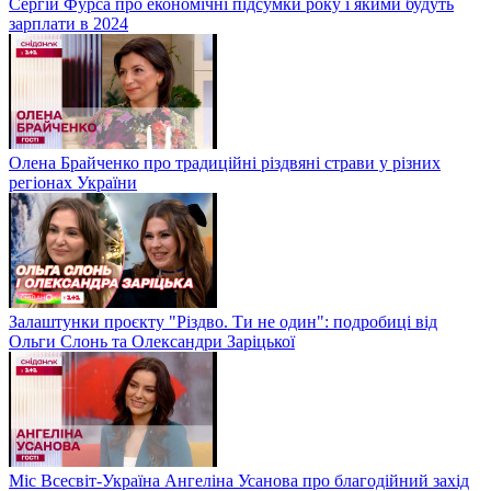
Сергій Фурса про економічні підсумки року і якими будуть
зарплати в 2024
Олена Брайченко про традиційні різдвяні страви у різних
регіонах України
Залаштунки проєкту "Різдво. Ти не один": подробиці від
Ольги Слонь та Олександри Заріцької
Міс Всесвіт-Україна Ангеліна Усанова про благодійний захід