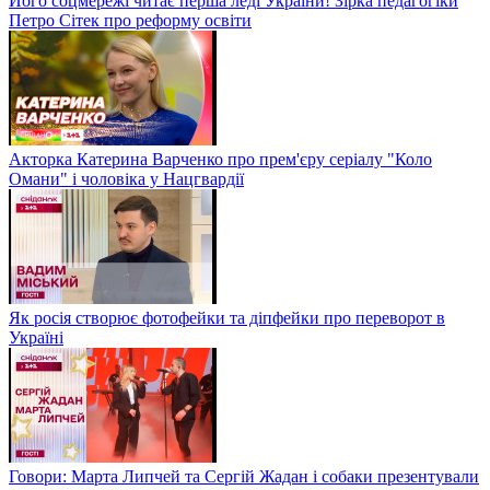
Його соцмережі читає перша леді України! Зірка педагогіки
Петро Сітек про реформу освіти
Акторка Катерина Варченко про прем'єру серіалу "Коло
Омани" і чоловіка у Нацгвардії
Як росія створює фотофейки та діпфейки про переворот в
Україні
Говори: Марта Липчей та Сергій Жадан і собаки презентували