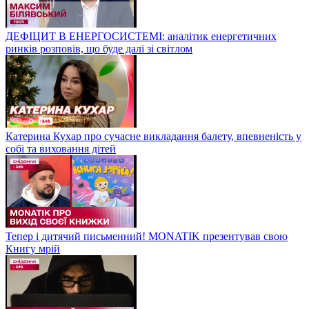
ДЕФІЦИТ В ЕНЕРГОСИСТЕМІ: аналітик енергетичних
ринків розповів, що буде далі зі світлом
Катерина Кухар про сучасне викладання балету, впевненість у
собі та виховання дітей
Тепер і дитячий письменний! MONATIK презентував свою
Книгу мрій