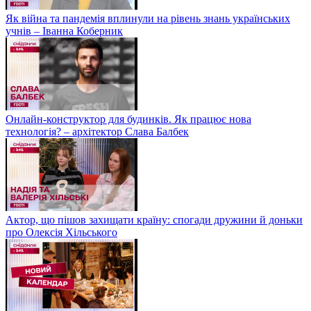
Як війна та пандемія вплинули на рівень знань українських
учнів – Іванна Коберник
Онлайн-конструктор для будинків. Як працює нова
технологія? – архітектор Слава Балбек
Актор, що пішов захищати країну: спогади дружини й доньки
про Олексія Хільського