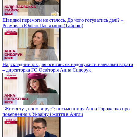
Швидкої перемоги не сталось. До чого готуватись далі? –
Розмова з Юлією Паєвською (Тайрою)
Надскладний рік для освітян: як надолужити навчальні втрати
– директорка ГО Освіторія Анна Сидорук
"Життя тут, воно вирує": письменниця Анна Гороженко про
повернення в Україну і життя в Англії