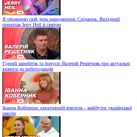
Я обожнюю свій день народження: Сніданок. Вихідний
привітав Jerry Heil зі святом
Гідний заробіток та бонуси: Валерій Решетняк про актуальні
вимоги до роботодавців
Іванна Коберник: креативний вчитель – майбутнє української
школи