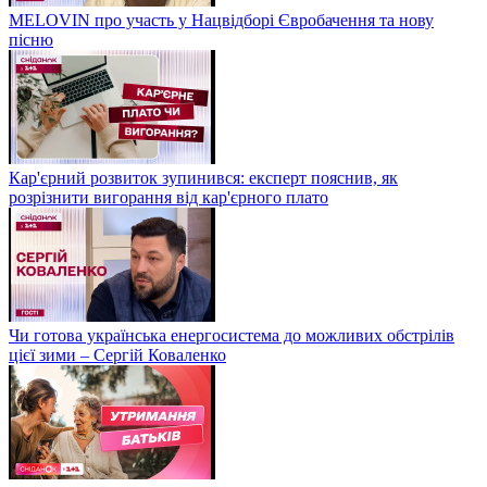
MELOVIN про участь у Нацвідборі Євробачення та нову
пісню
Кар'єрний розвиток зупинився: експерт пояснив, як
розрізнити вигорання від кар'єрного плато
Чи готова українська енергосистема до можливих обстрілів
цієї зими – Сергій Коваленко