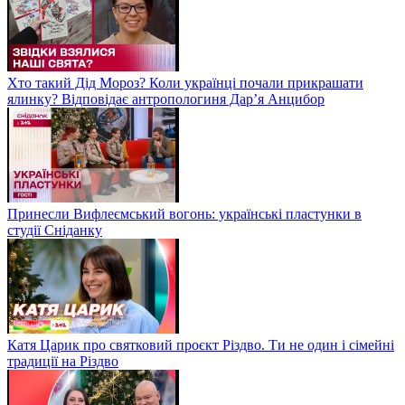
Хто такий Дід Мороз? Коли українці почали прикрашати
ялинку? Відповідає антропологиня Дарʼя Анцибор
Принесли Вифлеємський вогонь: українські пластунки в
студії Сніданку
Катя Царик про святковий проєкт Різдво. Ти не один і сімейні
традиції на Різдво