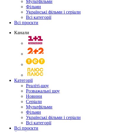
Мультфільми
Фільми
Українські фільми і серіали
Всі категорії
Всі проєкти
Канали
Категорії
Реаліті-шоу
Розважальні шоу
Новини
Серіали
Мультфільми
Фільми
Українські фільми і серіали
Всі категорії
Всі проєкти