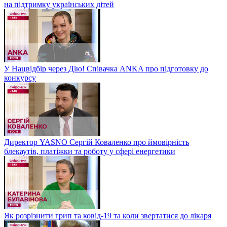
на підтримку українських дітей
У Нацвідбір через Дію! Співачка ANKA про підготовку до
конкурсу
Директор YASNO Сергій Коваленко про ймовірність
блекаутів, платіжки та роботу у сфері енергетики
Як розрізнити грип та ковід-19 та коли звертатися до лікаря