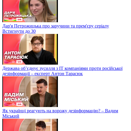
Дар'я Петрожицька про заручини та прем'єру серіалу
Встигнути до 30
Держава об’єднує зусилля з ІТ компаніями проти російської
дезінформації – експерт Антон Тарасюк
Як українці реагують на ворожу дезінформацію? – Вадим
Міський