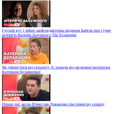
Глухий кут у війні: шеф-редакторка видання Бабель про гучне
інтерв'ю Валерія Залужного The Economist
Як уберегтися від гепатиту А: поради від медичної експертки
Катерини Булавінової
Перші дні: актор В'ячеслав Довженко про прем'єру серіалу