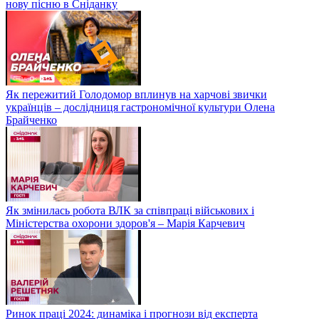
нову пісню в Сніданку
Як пережитий Голодомор вплинув на харчові звички
українців – дослідниця гастрономічної культури Олена
Брайченко
Як змінилась робота ВЛК за співпраці військових і
Міністерства охорони здоров'я – Марія Карчевич
Ринок праці 2024: динаміка і прогнози від експерта