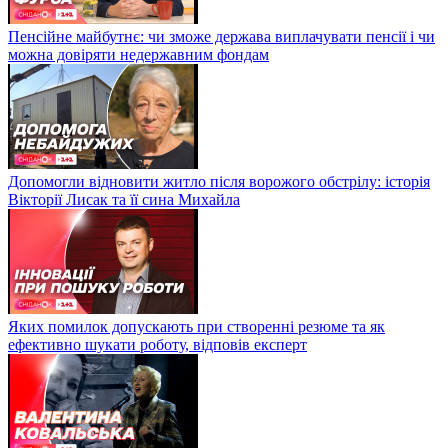
Пенсійне майбутнє: чи зможе держава виплачувати пенсії і чи
можна довіряти недержавним фондам
Допомогли відновити житло після ворожого обстрілу: історія
Вікторії Лисак та її сина Михайла
Яких помилок допускають при створенні резюме та як
ефективно шукати роботу, відповів експерт