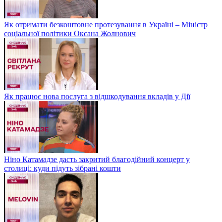
Як отримати безкоштовне протезування в Україні – Міністр
соціальної політики Оксана Жолнович
Як працює нова послуга з відшкодування вкладів у Дії
Ніно Катамадзе дасть закритий благодійний концерт у
столиці: куди підуть зібрані кошти