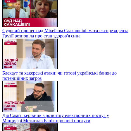
Судовий процес над Міхеїлом Саакашвілі: мати експрезидента
Грузії розповіла про стан здоров'я сина
Блекаут та хакерські атаки: чи готові українські банки до
потенційних загроз
Дія Саміт: керівник з розвитку електронних послуг у
Мінцифрі Мстислав Банік про нові послуги