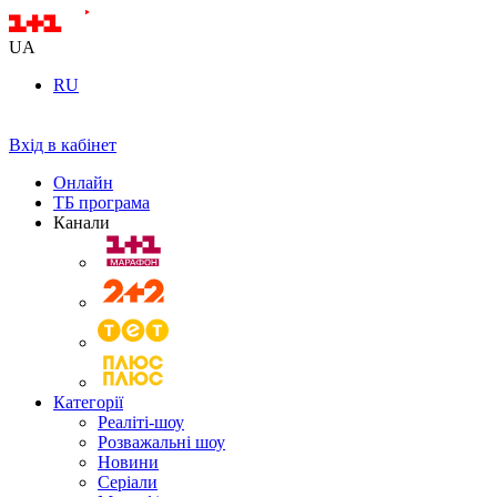
UA
RU
Вхід в кабінет
Онлайн
ТБ програма
Канали
Категорії
Реаліті-шоу
Розважальні шоу
Новини
Серіали