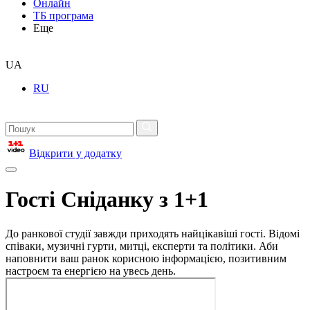
Онлайн
ТБ програма
Еще
UA
RU
Відкрити у додатку
Гості Сніданку з 1+1
До ранкової студії завжди приходять найцікавіші гості. Відомі
співаки, музичні гурти, митці, експерти та політики. Аби
наповнити ваш ранок корисною інформацією, позитивним
настроєм та енергією на увесь день.