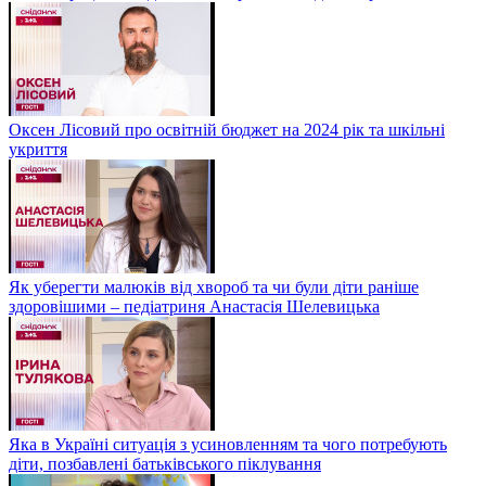
Оксен Лісовий про освітній бюджет на 2024 рік та шкільні
укриття
Як уберегти малюків від хвороб та чи були діти раніше
здоровішими – педіатриня Анастасія Шелевицька
Яка в Україні ситуація з усиновленням та чого потребують
діти, позбавлені батьківського піклування