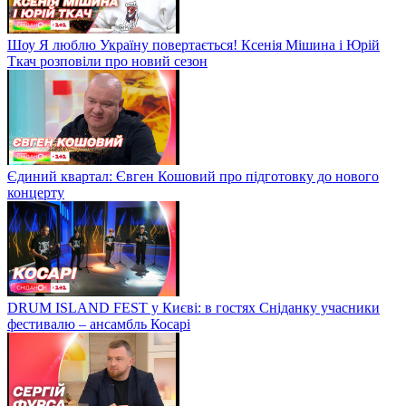
Шоу Я люблю Україну повертається! Ксенія Мішина і Юрій
Ткач розповіли про новий сезон
Єдиний квартал: Євген Кошовий про підготовку до нового
концерту
DRUM ISLAND FEST у Києві: в гостях Сніданку учасники
фестивалю – ансамбль Косарі