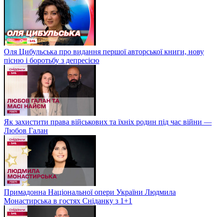
Оля Цибульська про видання першої авторської книги, нову
пісню і боротьбу з депресією
Як захистити права військових та їхніх родин під час війни —
Любов Галан
Примадонна Національної опери України Людмила
Монастирська в гостях Сніданку з 1+1