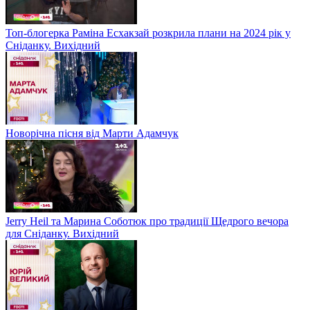
Топ-блогерка Раміна Есхакзай розкрила плани на 2024 рік у
Сніданку. Вихідний
Новорічна пісня від Марти Адамчук
Jerry Heil та Марина Соботюк про традиції Щедрого вечора
для Сніданку. Вихідний