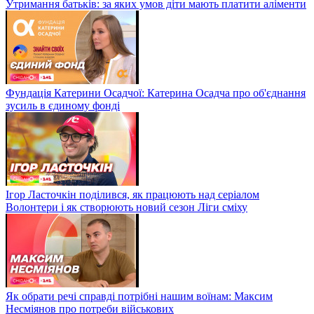
Утримання батьків: за яких умов діти мають платити аліменти
Фундація Катерини Осадчої: Катерина Осадча про об'єднання
зусиль в єдиному фонді
Ігор Ласточкін поділився, як працюють над серіалом
Волонтери і як створюють новий сезон Ліги сміху
Як обрати речі справді потрібні нашим воїнам: Максим
Несміянов про потреби військових