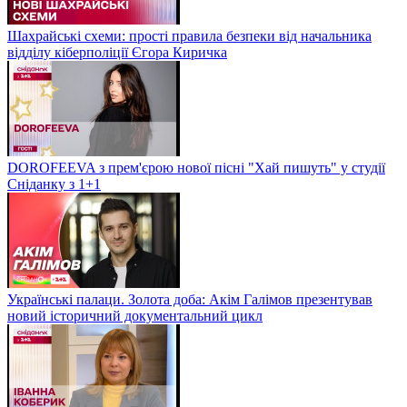
Шахрайські схеми: прості правила безпеки від начальника
відділу кіберполіції Єгора Киричка
DOROFEEVA з прем'єрою нової пісні "Хай пишуть" у студії
Сніданку з 1+1
Українські палаци. Золота доба: Акім Галімов презентував
новий історичний документальний цикл