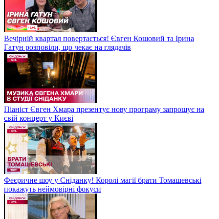
Вечірній квартал повертається! Євген Кошовий та Ірина
Гатун розповіли, що чекає на глядачів
Піаніст Євген Хмара презентує нову програму запрошує на
свій концерт у Києві
Феєричне шоу у Сніданку! Королі магії брати Томашевські
покажуть неймовірні фокуси