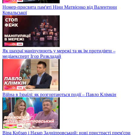
Номер-присвята пам'яті Ніни Матвієнко від Валентини
Ковальської
Як шахраї маніпулюють у мережі та як їм протидіяти –
медіаексперт Ігор Розкладай
Війна в Ізраїлі: як розгортаються події – Павло Клімкін
Віра Кобзар і Назар Задніпровський: нові пристрасті прем'єри