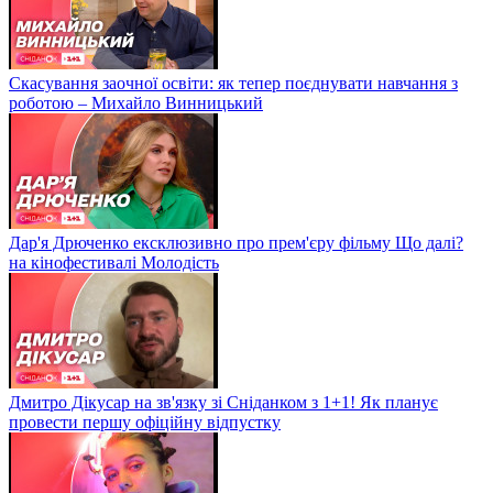
Скасування заочної освіти: як тепер поєднувати навчання з
роботою – Михайло Винницький
Дар'я Дрюченко ексклюзивно про прем'єру фільму Що далі?
на кінофестивалі Молодість
Дмитро Дікусар на зв'язку зі Сніданком з 1+1! Як планує
провести першу офіційну відпустку