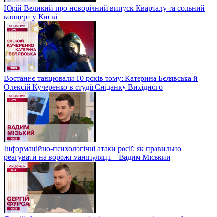
Юрій Великий про новорічний випуск Кварталу та сольний
концерт у Києві
Востаннє танцювали 10 років тому: Катерина Бєлявська й
Олексій Кучеренко в студії Сніданку Вихідного
Інформаційно-психологічні атаки росії: як правильно
реагувати на ворожі маніпуляції – Вадим Міський