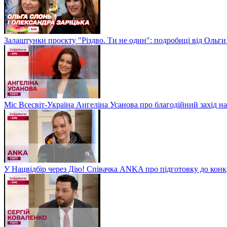
Залаштунки проєкту "Різдво. Ти не один": подробиці від Ольги
Міс Всесвіт-Україна Ангеліна Усанова про благодійний захід на
У Нацвідбір через Дію! Співачка ANKA про підготовку до кон