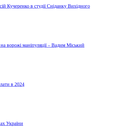
ій Кучеренко в студії Сніданку Вихідного
 на ворожі маніпуляції – Вадим Міський
лати в 2024
нах України