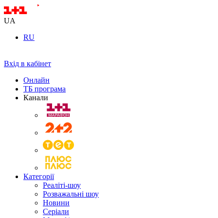
UA
RU
Вхід в кабінет
Онлайн
ТБ програма
Канали
Категорії
Реаліті-шоу
Розважальні шоу
Новини
Серіали