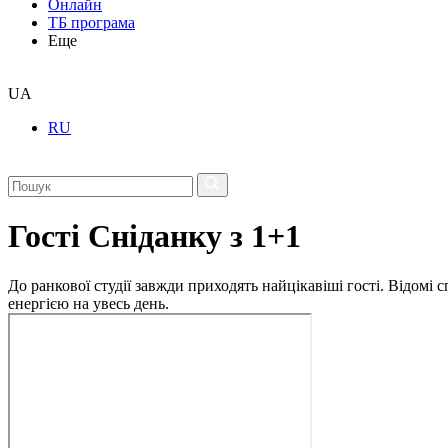
Онлайн
ТБ програма
Еще
UA
RU
Гості Сніданку з 1+1
До ранкової студії завжди приходять найцікавіші гості. Відомі
енергією на увесь день.