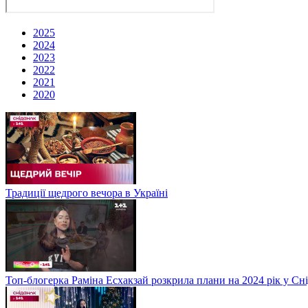
2025
2024
2023
2022
2021
2020
Традиції щедрого вечора в Україні
Топ-блогерка Раміна Есхакзай розкрила плани на 2024 рік у Сн