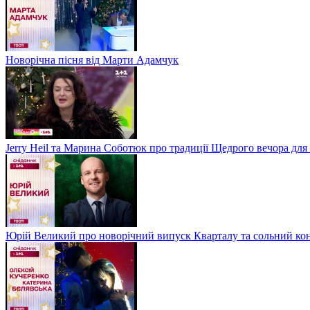
Новорічна пісня від Марти Адамчук
Jerry Heil та Марина Соботюк про традиції Щедрого вечора для
Юрій Великий про новорічний випуск Кварталу та сольний кон