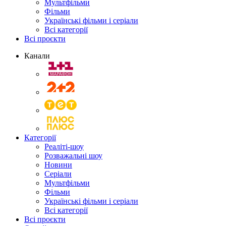
Мультфільми
Фільми
Українські фільми і серіали
Всі категорії
Всі проєкти
Канали
Категорії
Реаліті-шоу
Розважальні шоу
Новини
Серіали
Мультфільми
Фільми
Українські фільми і серіали
Всі категорії
Всі проєкти