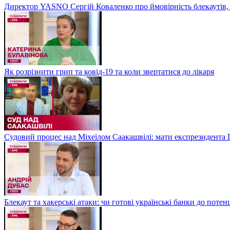
Директор YASNO Сергій Коваленко про ймовірність блекаутів, 
Як розрізнити грип та ковід-19 та коли звертатися до лікаря
Судовий процес над Міхеїлом Саакашвілі: мати експрезидента Гр
Блекаут та хакерські атаки: чи готові українські банки до потен