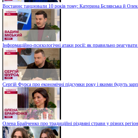
Востаннє танцювали 10 років тому: Катерина Бєлявська й Олекс
Інформаційно-психологічні атаки росії: як правильно реагувати
Сергій Фурса про економічні підсумки року і якими будуть зарп
Олена Брайченко про традиційні різдвяні страви у різних регіо