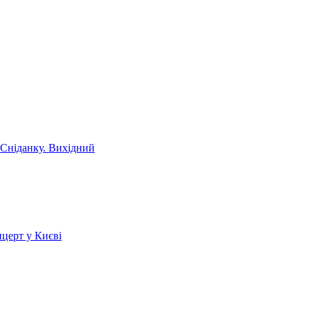
 Сніданку. Вихідний
церт у Києві