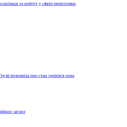
платіжки та роботу у сфері енергетики
узії розповіла про стан здоров'я сина
ційних загроз