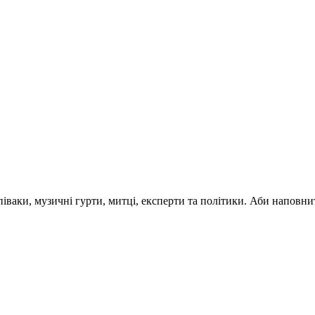
 співаки, музичні гурти, митці, експерти та політики. Аби напо