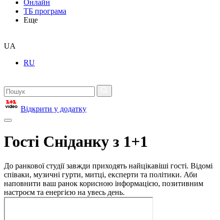
Онлайн
ТБ програма
Еще
UA
RU
Відкрити у додатку
Гості Сніданку з 1+1
До ранкової студії завжди приходять найцікавіші гості. Відомі
співаки, музичні гурти, митці, експерти та політики. Аби
наповнити ваш ранок корисною інформацією, позитивним
настроєм та енергією на увесь день.