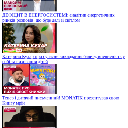
ДЕФІЦИТ В ЕНЕРГОСИСТЕМІ: аналітик енергетичних
ринків розповів, що буде далі зі світлом
Катерина Кухар про сучасне викладання балету, впевненість у
собі та виховання дітей
Тепер і дитячий письменний! MONATIK презентував свою
Книгу мрій