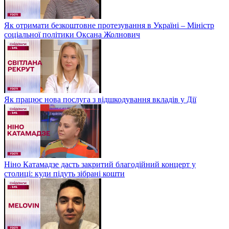
Як отримати безкоштовне протезування в Україні – Міністр
соціальної політики Оксана Жолнович
Як працює нова послуга з відшкодування вкладів у Дії
Ніно Катамадзе дасть закритий благодійний концерт у
столиці: куди підуть зібрані кошти