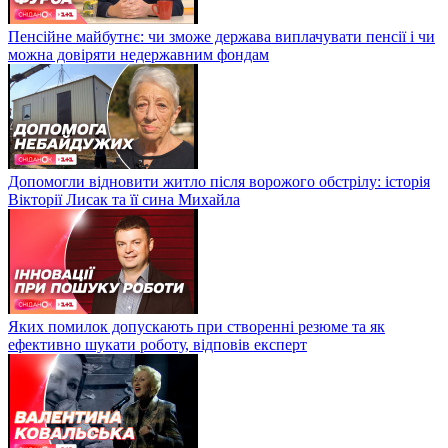
Пенсійне майбутнє: чи зможе держава виплачувати пенсії і чи
можна довіряти недержавним фондам
Допомогли відновити житло після ворожого обстрілу: історія
Вікторії Лисак та її сина Михайла
Яких помилок допускають при створенні резюме та як
ефективно шукати роботу, відповів експерт