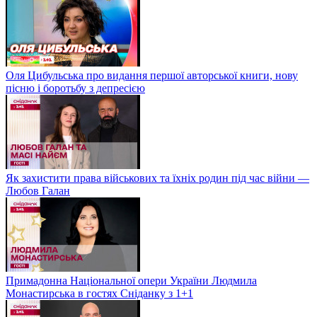
Оля Цибульська про видання першої авторської книги, нову
пісню і боротьбу з депресією
Як захистити права військових та їхніх родин під час війни —
Любов Галан
Примадонна Національної опери України Людмила
Монастирська в гостях Сніданку з 1+1