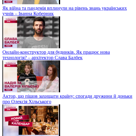
Як війна та пандемія вплинули на рівень знань українських
учнів – Іванна Коберник
Онлайн-конструктор для будинків. Як працює нова
технологія? – архітектор Слава Балбек
Актор, що пішов захищати країну: спогади дружини й доньки
про Олексія Хільського