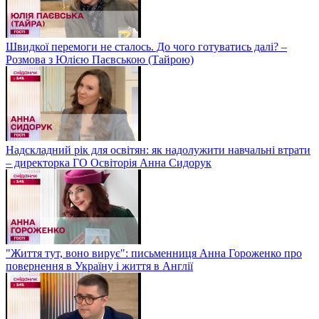
Швидкої перемоги не сталось. До чого готуватись далі? –
Розмова з Юлією Паєвською (Тайрою)
Надскладний рік для освітян: як надолужити навчальні втрати
– директорка ГО Освіторія Анна Сидорук
"Життя тут, воно вирує": письменниця Анна Гороженко про
повернення в Україну і життя в Англії