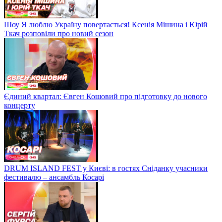
Шоу Я люблю Україну повертається! Ксенія Мішина і Юрій
Ткач розповіли про новий сезон
Єдиний квартал: Євген Кошовий про підготовку до нового
концерту
DRUM ISLAND FEST у Києві: в гостях Сніданку учасники
фестивалю – ансамбль Косарі