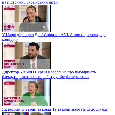
на підтримку українських дітей
У Нацвідбір через Дію! Співачка ANKA про підготовку до
конкурсу
Директор YASNO Сергій Коваленко про ймовірність
блекаутів, платіжки та роботу у сфері енергетики
Як розрізнити грип та ковід-19 та коли звертатися до лікаря