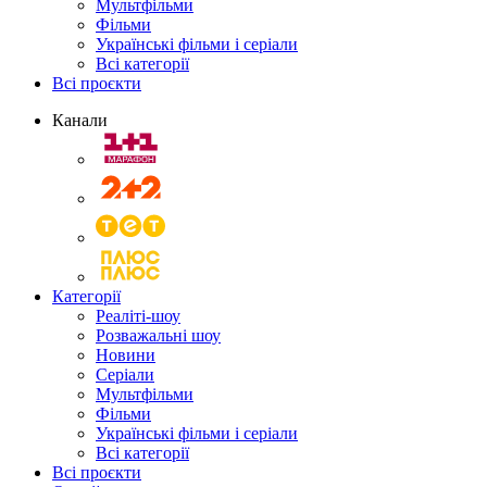
Мультфільми
Фільми
Українські фільми і серіали
Всі категорії
Всі проєкти
Канали
Категорії
Реаліті-шоу
Розважальні шоу
Новини
Серіали
Мультфільми
Фільми
Українські фільми і серіали
Всі категорії
Всі проєкти