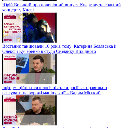
Юрій Великий про новорічний випуск Кварталу та сольний
концерт у Києві
Востаннє танцювали 10 років тому: Катерина Бєлявська й
Олексій Кучеренко в студії Сніданку Вихідного
Інформаційно-психологічні атаки росії: як правильно
реагувати на ворожі маніпуляції – Вадим Міський