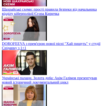
Шахрайські схеми: прості правила безпеки від начальника
відділу кіберполіції Єгора Киричка
DOROFEEVA з прем'єрою нової пісні "Хай пишуть" у студії
Сніданку з 1+1
Українські палаци. Золота доба: Акім Галімов презентував
новий історичний документальний цикл