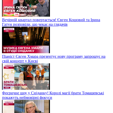
Вечірній квартал повертається! Євген Кошовий та Ірина
Гатун розповіли, що чекає на глядачів
Піаніст Євген Хмара презентує нову програму запрошує на
свій концерт у Києві
Феєричне шоу у Сніданку! Королі магії брати Томашевські
покажуть неймовірні фокуси