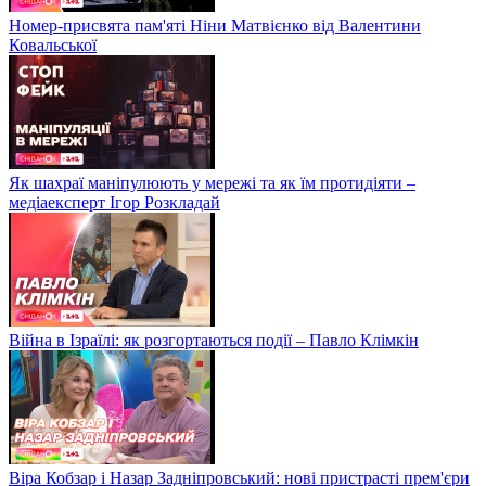
Номер-присвята пам'яті Ніни Матвієнко від Валентини
Ковальської
Як шахраї маніпулюють у мережі та як їм протидіяти –
медіаексперт Ігор Розкладай
Війна в Ізраїлі: як розгортаються події – Павло Клімкін
Віра Кобзар і Назар Задніпровський: нові пристрасті прем'єри