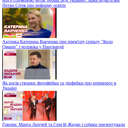
Його соцмережі читає перша леді України! Зірка педагогіки
Петро Сітек про реформу освіти
Акторка Катерина Варченко про прем'єру серіалу "Коло
Омани" і чоловіка у Нацгвардії
Як росія створює фотофейки та діпфейки про переворот в
Україні
Говори: Марта Липчей та Сергій Жадан і собаки презентували