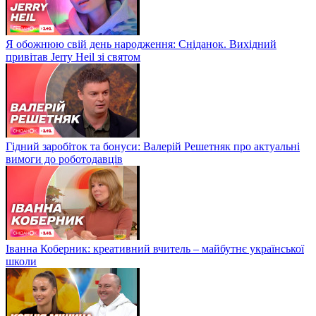
Я обожнюю свій день народження: Сніданок. Вихідний
привітав Jerry Heil зі святом
Гідний заробіток та бонуси: Валерій Решетняк про актуальні
вимоги до роботодавців
Іванна Коберник: креативний вчитель – майбутнє української
школи