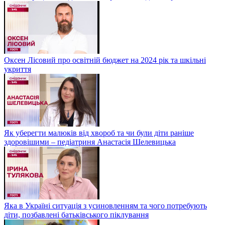
Оксен Лісовий про освітній бюджет на 2024 рік та шкільні
укриття
Як уберегти малюків від хвороб та чи були діти раніше
здоровішими – педіатриня Анастасія Шелевицька
Яка в Україні ситуація з усиновленням та чого потребують
діти, позбавлені батьківського піклування