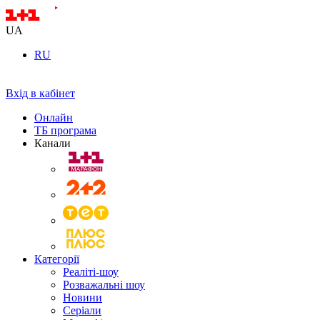
UA
RU
Вхід в кабінет
Онлайн
ТБ програма
Канали
Категорії
Реаліті-шоу
Розважальні шоу
Новини
Серіали