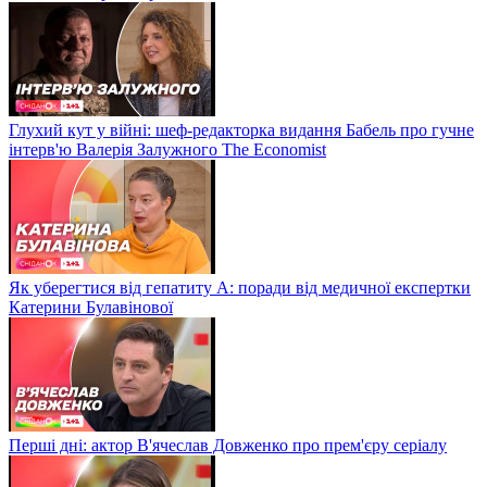
Глухий кут у війні: шеф-редакторка видання Бабель про гучне
інтерв'ю Валерія Залужного The Economist
Як уберегтися від гепатиту А: поради від медичної експертки
Катерини Булавінової
Перші дні: актор В'ячеслав Довженко про прем'єру серіалу