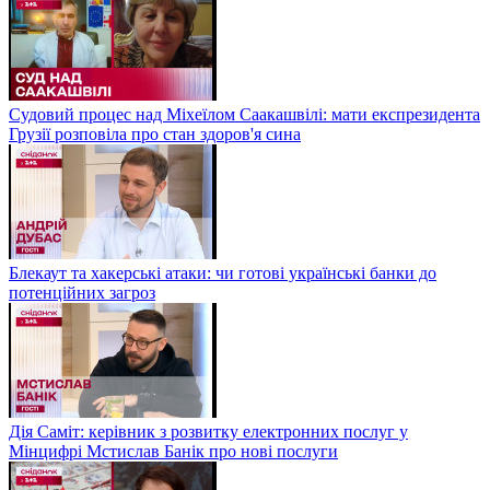
Судовий процес над Міхеїлом Саакашвілі: мати експрезидента
Грузії розповіла про стан здоров'я сина
Блекаут та хакерські атаки: чи готові українські банки до
потенційних загроз
Дія Саміт: керівник з розвитку електронних послуг у
Мінцифрі Мстислав Банік про нові послуги