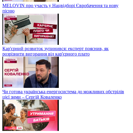
MELOVIN про участь у Нацвідборі Євробачення та нову
пісню
Кар'єрний розвиток зупинився: експерт пояснив, як
розрізнити вигорання від кар'єрного плато
Чи готова українська енергосистема до можливих обстрілів
цієї зими – Сергій Коваленко