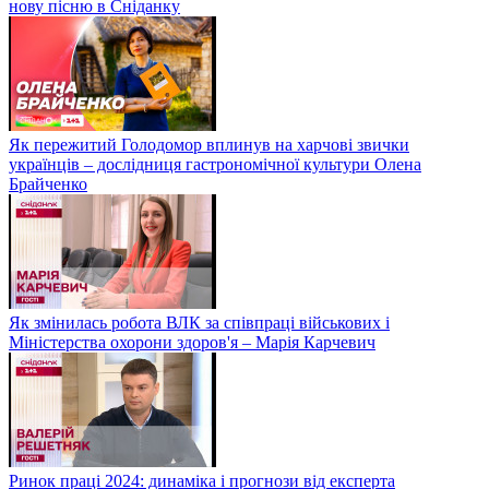
нову пісню в Сніданку
Як пережитий Голодомор вплинув на харчові звички
українців – дослідниця гастрономічної культури Олена
Брайченко
Як змінилась робота ВЛК за співпраці військових і
Міністерства охорони здоров'я – Марія Карчевич
Ринок праці 2024: динаміка і прогнози від експерта