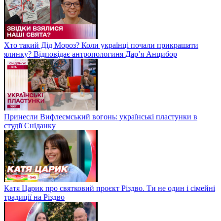
Хто такий Дід Мороз? Коли українці почали прикрашати
ялинку? Відповідає антропологиня Дарʼя Анцибор
Принесли Вифлеємський вогонь: українські пластунки в
студії Сніданку
Катя Царик про святковий проєкт Різдво. Ти не один і сімейні
традиції на Різдво