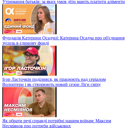
Утримання батьків: за яких умов діти мають платити аліменти
Фундація Катерини Осадчої: Катерина Осадча про об'єднання
зусиль в єдиному фонді
Ігор Ласточкін поділився, як працюють над серіалом
Волонтери і як створюють новий сезон Ліги сміху
Як обрати речі справді потрібні нашим воїнам: Максим
Несміянов про потреби військових