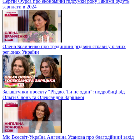
Сергій Фурса про економічні підсумки року і якими будуть
зарплати в 2024
Олена Брайченко про традиційні різдвяні страви у різних
регіонах України
Залаштунки проєкту "Різдво. Ти не один": подробиці від
Ольги Слонь та Олександри Заріцької
Міс Всесвіт-Україна Ангеліна Усанова про благодійний захід