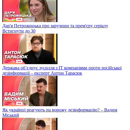
Дар'я Петрожицька про заручини та прем'єру серіалу
Встигнути до 30
Держава об’єднує зусилля з ІТ компаніями проти російської
дезінформації – експерт Антон Тарасюк
Як українці реагують на ворожу дезінформацію? – Вадим
Міський