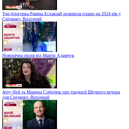
Топ-блогерка Раміна Есхакзай розкрила плани на 2024 рік у
Сніданку. Вихідний
Новорічна пісня від Марти Адамчук
Jerry Heil та Марина Соботюк про традиції Щедрого вечора
для Сніданку. Вихідний