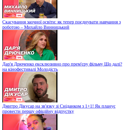
Скасування заочної освіти: як тепер поєднувати навчання з
роботою – Михайло Винницький
Дар'я Дрюченко ексклюзивно про прем'єру фільму Що далі?
на кінофестивалі Молодість
Дмитро Дікусар на зв'язку зі Сніданком з 1+1! Як планує
провести першу офіційну відпустку