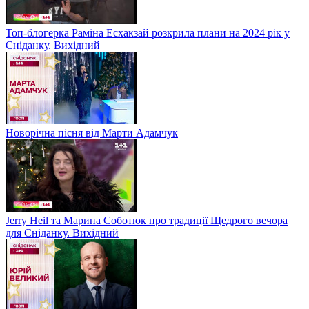
Топ-блогерка Раміна Есхакзай розкрила плани на 2024 рік у
Сніданку. Вихідний
Новорічна пісня від Марти Адамчук
Jerry Heil та Марина Соботюк про традиції Щедрого вечора
для Сніданку. Вихідний