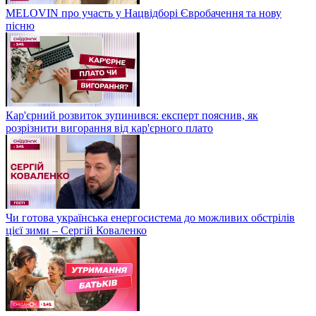
MELOVIN про участь у Нацвідборі Євробачення та нову
пісню
Кар'єрний розвиток зупинився: експерт пояснив, як
розрізнити вигорання від кар'єрного плато
Чи готова українська енергосистема до можливих обстрілів
цієї зими – Сергій Коваленко