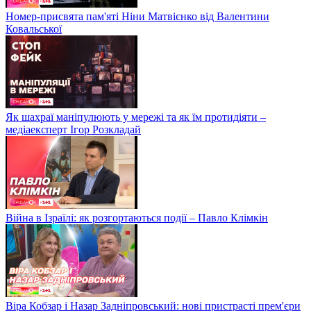
Номер-присвята пам'яті Ніни Матвієнко від Валентини
Ковальської
Як шахраї маніпулюють у мережі та як їм протидіяти –
медіаексперт Ігор Розкладай
Війна в Ізраїлі: як розгортаються події – Павло Клімкін
Віра Кобзар і Назар Задніпровський: нові пристрасті прем'єри