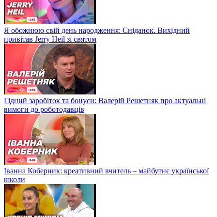
Я обожнюю свій день народження: Сніданок. Вихідний
привітав Jerry Heil зі святом
Гідний заробіток та бонуси: Валерій Решетняк про актуальні
вимоги до роботодавців
Іванна Коберник: креативний вчитель – майбутнє української
школи