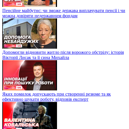
Пенсійне майбутнє: чи зможе держава виплачувати пенсії і чи
можна довіряти недержавним фондам
Допомогли відновити житло після ворожого обстрілу: історія
Вікторії Лисак та її сина Михайла
Яких помилок допускають при створенні резюме та як
ефективно шукати роботу, відповів експерт