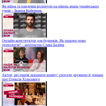
Як війна та пандемія вплинули на рівень знань українських
учнів – Іванна Коберник
Онлайн-конструктор для будинків. Як працює нова
технологія? – архітектор Слава Балбек
Актор, що пішов захищати країну: спогади дружини й доньки
про Олексія Хільського