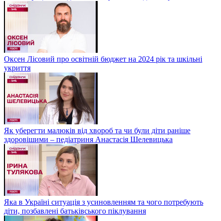
Оксен Лісовий про освітній бюджет на 2024 рік та шкільні
укриття
Як уберегти малюків від хвороб та чи були діти раніше
здоровішими – педіатриня Анастасія Шелевицька
Яка в Україні ситуація з усиновленням та чого потребують
діти, позбавлені батьківського піклування