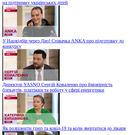
на підтримку українських дітей
У Нацвідбір через Дію! Співачка ANKA про підготовку до
конкурсу
Директор YASNO Сергій Коваленко про ймовірність
блекаутів, платіжки та роботу у сфері енергетики
Як розрізнити грип та ковід-19 та коли звертатися до лікаря