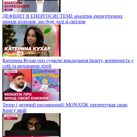
ДЕФІЦИТ В ЕНЕРГОСИСТЕМІ: аналітик енергетичних
ринків розповів, що буде далі зі світлом
Катерина Кухар про сучасне викладання балету, впевненість у
собі та виховання дітей
Тепер і дитячий письменний! MONATIK презентував свою
Книгу мрій