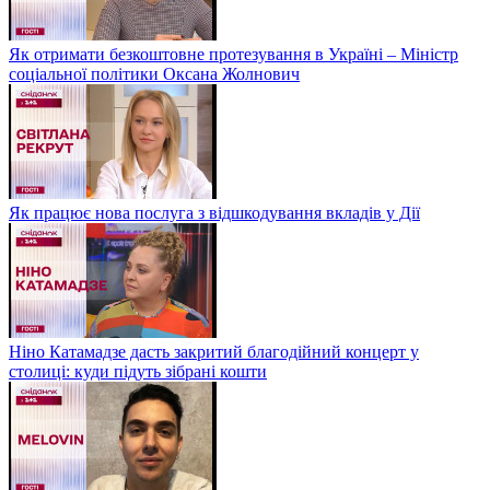
Як отримати безкоштовне протезування в Україні – Міністр
соціальної політики Оксана Жолнович
Як працює нова послуга з відшкодування вкладів у Дії
Ніно Катамадзе дасть закритий благодійний концерт у
столиці: куди підуть зібрані кошти