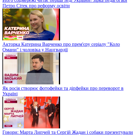
Його соцмережі читає перша леді України! Зірка педагогіки
Петро Сітек про реформу освіти
Акторка Катерина Варченко про прем'єру серіалу "Коло
Омани" і чоловіка у Нацгвардії
Як росія створює фотофейки та діпфейки про переворот в
Україні
Говори: Марта Липчей та Сергій Жадан і собаки презентували