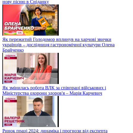
нову пісню в Сніданку
Як пережитий Голодомор вплинув на харчові звички
українців – дослідниця гастрономічної культури Олена
Брайченко
Як змінилась робота ВЛК за співпраці військових і
Міністерства охорони здоров'я – Марія Карчевич
Ринок праці 2024: динаміка і прогнози від експерта