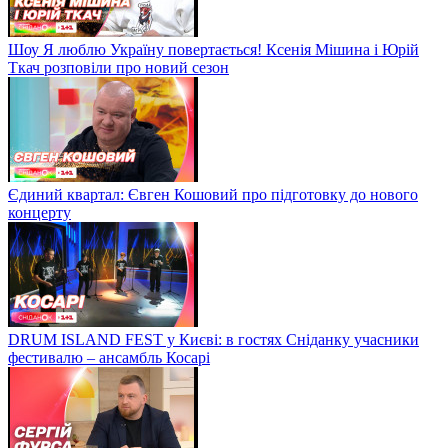
Шоу Я люблю Україну повертається! Ксенія Мішина і Юрій
Ткач розповіли про новий сезон
Єдиний квартал: Євген Кошовий про підготовку до нового
концерту
DRUM ISLAND FEST у Києві: в гостях Сніданку учасники
фестивалю – ансамбль Косарі