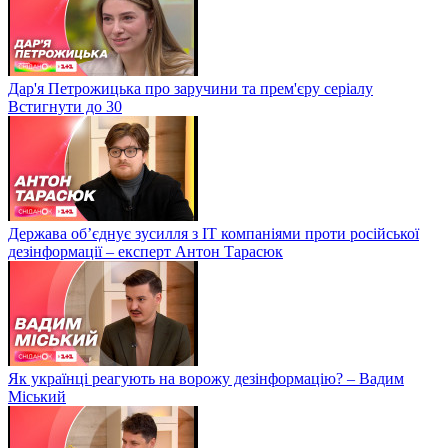
Дар'я Петрожицька про заручини та прем'єру серіалу
Встигнути до 30
Держава об’єднує зусилля з ІТ компаніями проти російської
дезінформації – експерт Антон Тарасюк
Як українці реагують на ворожу дезінформацію? – Вадим
Міський