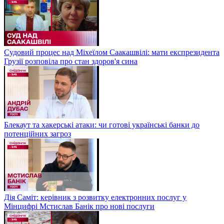
Судовий процес над Міхеїлом Саакашвілі: мати експрезидента
Грузії розповіла про стан здоров'я сина
Блекаут та хакерські атаки: чи готові українські банки до
потенційних загроз
Дія Саміт: керівник з розвитку електронних послуг у
Мінцифрі Мстислав Банік про нові послуги