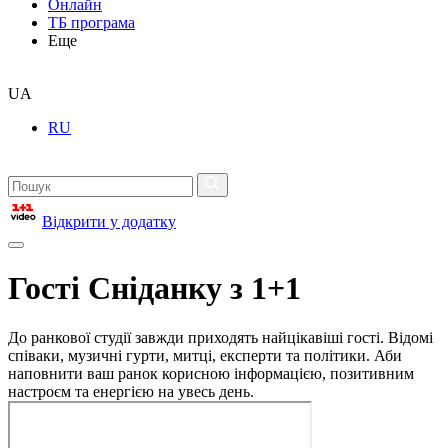
Онлайн
ТБ програма
Еще
UA
RU
Відкрити у додатку
Гості Сніданку з 1+1
До ранкової студії завжди приходять найцікавіші гості. Відомі
співаки, музичні гурти, митці, експерти та політики. Аби
наповнити ваш ранок корисною інформацією, позитивним
настроєм та енергією на увесь день.