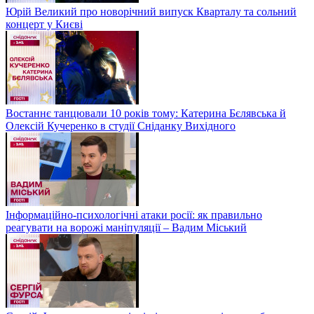
Юрій Великий про новорічний випуск Кварталу та сольний
концерт у Києві
Востаннє танцювали 10 років тому: Катерина Бєлявська й
Олексій Кучеренко в студії Сніданку Вихідного
Інформаційно-психологічні атаки росії: як правильно
реагувати на ворожі маніпуляції – Вадим Міський