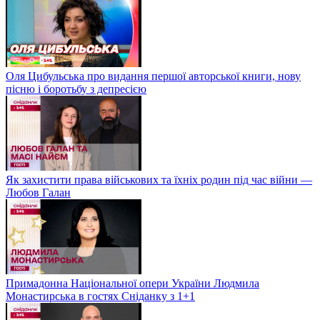
Оля Цибульська про видання першої авторської книги, нову
пісню і боротьбу з депресією
Як захистити права військових та їхніх родин під час війни —
Любов Галан
Примадонна Національної опери України Людмила
Монастирська в гостях Сніданку з 1+1