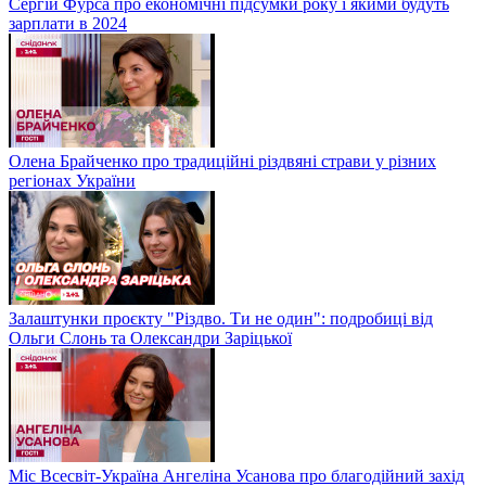
Сергій Фурса про економічні підсумки року і якими будуть
зарплати в 2024
Олена Брайченко про традиційні різдвяні страви у різних
регіонах України
Залаштунки проєкту "Різдво. Ти не один": подробиці від
Ольги Слонь та Олександри Заріцької
Міс Всесвіт-Україна Ангеліна Усанова про благодійний захід