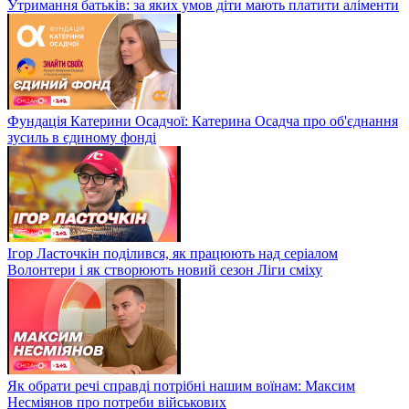
Утримання батьків: за яких умов діти мають платити аліменти
Фундація Катерини Осадчої: Катерина Осадча про об'єднання
зусиль в єдиному фонді
Ігор Ласточкін поділився, як працюють над серіалом
Волонтери і як створюють новий сезон Ліги сміху
Як обрати речі справді потрібні нашим воїнам: Максим
Несміянов про потреби військових