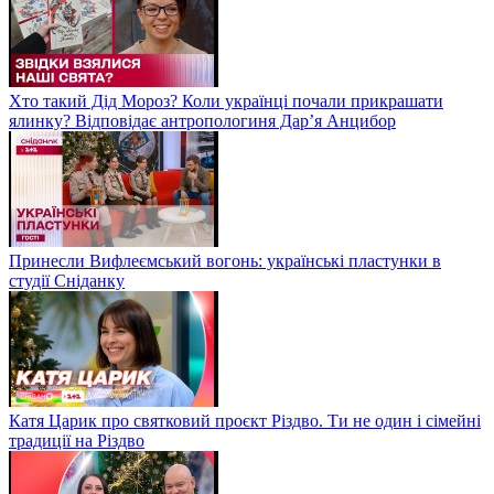
Хто такий Дід Мороз? Коли українці почали прикрашати
ялинку? Відповідає антропологиня Дарʼя Анцибор
Принесли Вифлеємський вогонь: українські пластунки в
студії Сніданку
Катя Царик про святковий проєкт Різдво. Ти не один і сімейні
традиції на Різдво