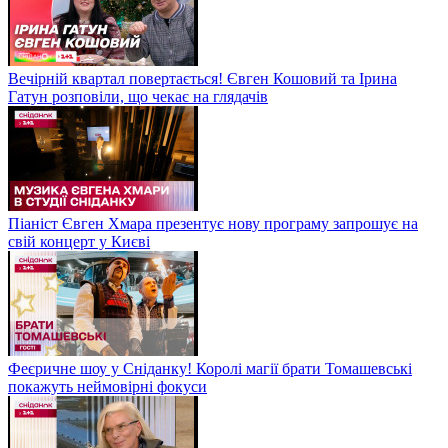
Вечірній квартал повертається! Євген Кошовий та Ірина
Гатун розповіли, що чекає на глядачів
Піаніст Євген Хмара презентує нову програму запрошує на
свій концерт у Києві
Феєричне шоу у Сніданку! Королі магії брати Томашевські
покажуть неймовірні фокуси