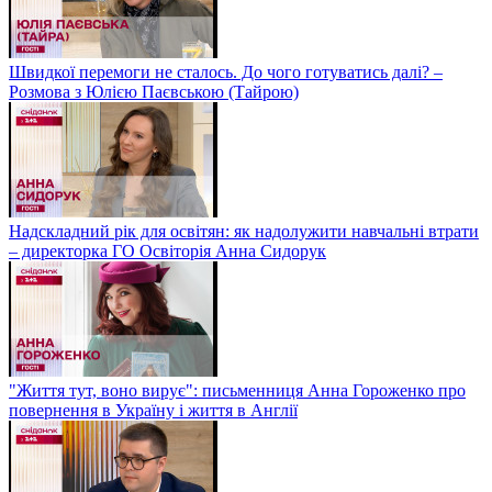
Швидкої перемоги не сталось. До чого готуватись далі? –
Розмова з Юлією Паєвською (Тайрою)
Надскладний рік для освітян: як надолужити навчальні втрати
– директорка ГО Освіторія Анна Сидорук
"Життя тут, воно вирує": письменниця Анна Гороженко про
повернення в Україну і життя в Англії