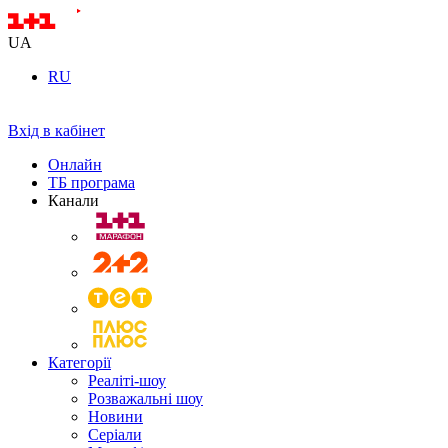
UA
RU
Вхід в кабінет
Онлайн
ТБ програма
Канали
Категорії
Реаліті-шоу
Розважальні шоу
Новини
Серіали