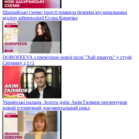
Шахрайські схеми: прості правила безпеки від начальника
відділу кіберполіції Єгора Киричка
DOROFEEVA з прем'єрою нової пісні "Хай пишуть" у студії
Сніданку з 1+1
Українські палаци. Золота доба: Акім Галімов презентував
новий історичний документальний цикл