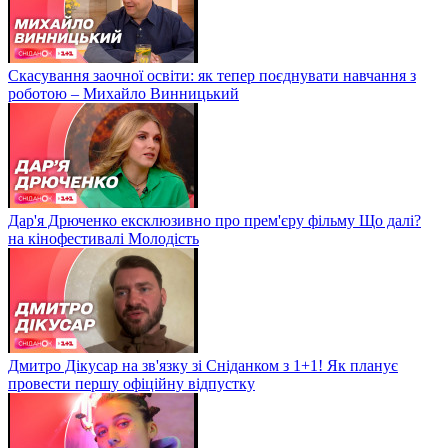
Скасування заочної освіти: як тепер поєднувати навчання з
роботою – Михайло Винницький
Дар'я Дрюченко ексклюзивно про прем'єру фільму Що далі?
на кінофестивалі Молодість
Дмитро Дікусар на зв'язку зі Сніданком з 1+1! Як планує
провести першу офіційну відпустку