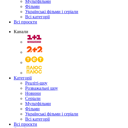
Мультфільми
Фільми
Українські фільми і серіали
Всі категорії
Всі проєкти
Канали
Категорії
Реаліті-шоу
Розважальні шоу
Новини
Серіали
Мультфільми
Фільми
Українські фільми і серіали
Всі категорії
Всі проєкти