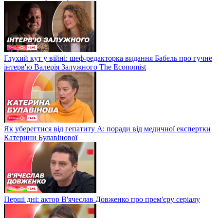
Глухий кут у війні: шеф-редакторка видання Бабель про гучне
інтерв'ю Валерія Залужного The Economist
Як уберегтися від гепатиту А: поради від медичної експертки
Катерини Булавінової
Перші дні: актор В'ячеслав Довженко про прем'єру серіалу