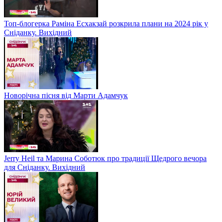
Топ-блогерка Раміна Есхакзай розкрила плани на 2024 рік у
Сніданку. Вихідний
Новорічна пісня від Марти Адамчук
Jerry Heil та Марина Соботюк про традиції Щедрого вечора
для Сніданку. Вихідний