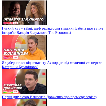
Глухий кут у війні: шеф-редакторка видання Бабель про гучне
інтерв'ю Валерія Залужного The Economist
Як уберегтися від гепатиту А: поради від медичної експертки
Катерини Булавінової
Перші дні: актор В'ячеслав Довженко про прем'єру серіалу