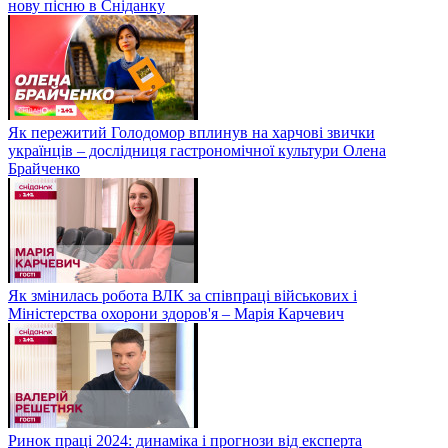
нову пісню в Сніданку
Як пережитий Голодомор вплинув на харчові звички
українців – дослідниця гастрономічної культури Олена
Брайченко
Як змінилась робота ВЛК за співпраці військових і
Міністерства охорони здоров'я – Марія Карчевич
Ринок праці 2024: динаміка і прогнози від експерта