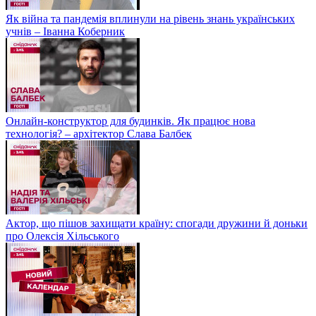
Як війна та пандемія вплинули на рівень знань українських
учнів – Іванна Коберник
Онлайн-конструктор для будинків. Як працює нова
технологія? – архітектор Слава Балбек
Актор, що пішов захищати країну: спогади дружини й доньки
про Олексія Хільського