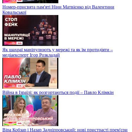
Номер-присвята пам'яті Ніни Матвієнко від Валентини
Ковальської
Як шахраї маніпулюють у мережі та як їм протидіяти –
медіаексперт Ігор Розкладай
Війна в Ізраїлі: як розгортаються події – Павло Клімкін
Віра Кобзар і Назар Задніпровський: нові пристрасті прем'єри