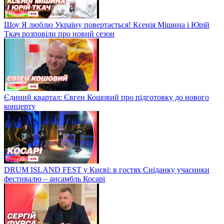
Шоу Я люблю Україну повертається! Ксенія Мішина і Юрій
Ткач розповіли про новий сезон
Єдиний квартал: Євген Кошовий про підготовку до нового
концерту
DRUM ISLAND FEST у Києві: в гостях Сніданку учасники
фестивалю – ансамбль Косарі