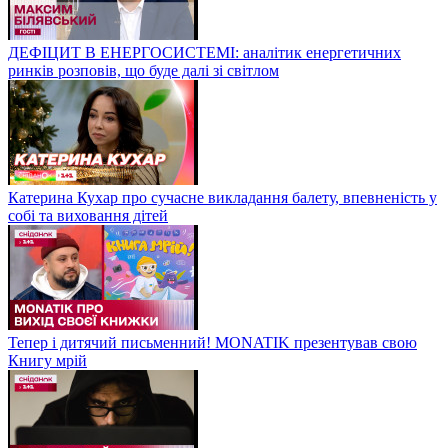
ДЕФІЦИТ В ЕНЕРГОСИСТЕМІ: аналітик енергетичних
ринків розповів, що буде далі зі світлом
Катерина Кухар про сучасне викладання балету, впевненість у
собі та виховання дітей
Тепер і дитячий письменний! MONATIK презентував свою
Книгу мрій