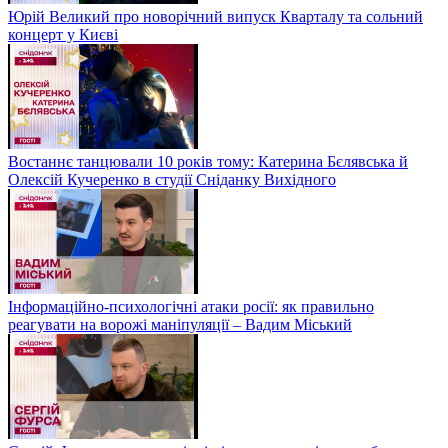
Юрій Великий про новорічний випуск Кварталу та сольний
концерт у Києві
Востаннє танцювали 10 років тому: Катерина Бєлявська й
Олексій Кучеренко в студії Сніданку Вихідного
Інформаційно-психологічні атаки росії: як правильно
реагувати на ворожі маніпуляції – Вадим Міський