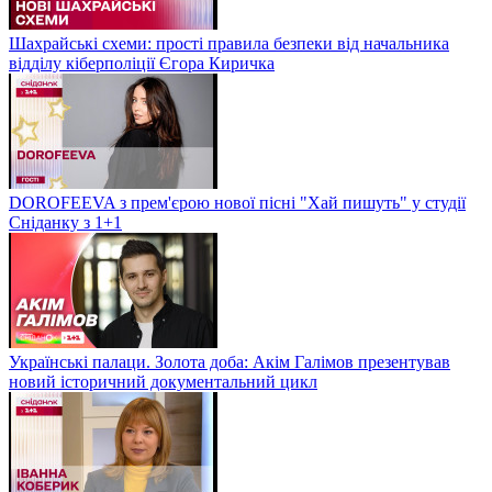
Шахрайські схеми: прості правила безпеки від начальника
відділу кіберполіції Єгора Киричка
DOROFEEVA з прем'єрою нової пісні "Хай пишуть" у студії
Сніданку з 1+1
Українські палаци. Золота доба: Акім Галімов презентував
новий історичний документальний цикл