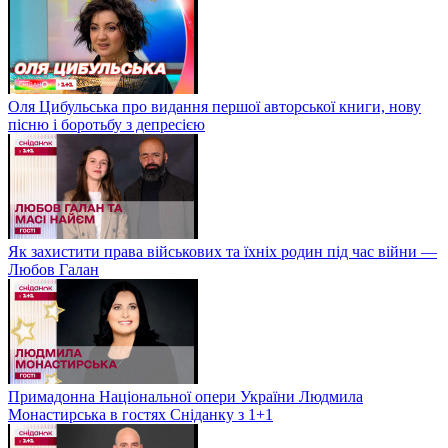
Оля Цибульська про видання першої авторської книги, нову
пісню і боротьбу з депресією
Як захистити права військових та їхніх родин під час війни —
Любов Галан
Примадонна Національної опери України Людмила
Монастирська в гостях Сніданку з 1+1