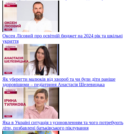
Оксен Лісовий про освітній бюджет на 2024 рік та шкільні
укриття
Як уберегти малюків від хвороб та чи були діти раніше
здоровішими – педіатриня Анастасія Шелевицька
Яка в Україні ситуація з усиновленням та чого потребують
діти, позбавлені батьківського піклування