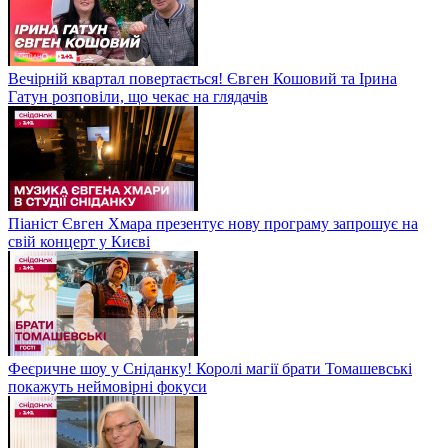
Вечірній квартал повертається! Євген Кошовий та Ірина
Гатун розповіли, що чекає на глядачів
Піаніст Євген Хмара презентує нову програму запрошує на
свій концерт у Києві
Феєричне шоу у Сніданку! Королі магії брати Томашевські
покажуть неймовірні фокуси