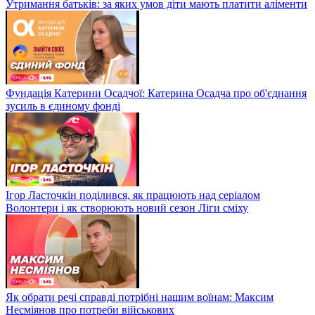
Утримання батьків: за яких умов діти мають платити аліменти
Фундація Катерини Осадчої: Катерина Осадча про об'єднання
зусиль в єдиному фонді
Ігор Ласточкін поділився, як працюють над серіалом
Волонтери і як створюють новий сезон Ліги сміху
Як обрати речі справді потрібні нашим воїнам: Максим
Несміянов про потреби військових