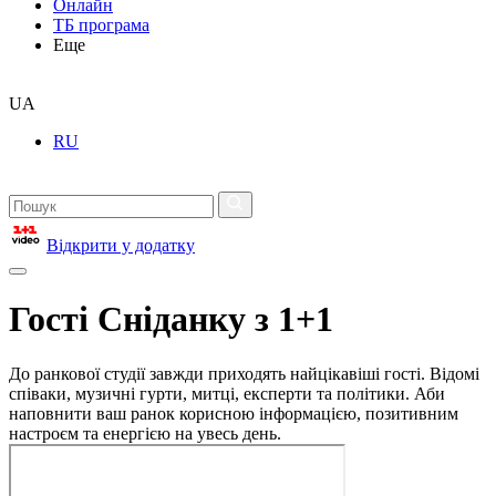
Онлайн
ТБ програма
Еще
UA
RU
Відкрити у додатку
Гості Сніданку з 1+1
До ранкової студії завжди приходять найцікавіші гості. Відомі
співаки, музичні гурти, митці, експерти та політики. Аби
наповнити ваш ранок корисною інформацією, позитивним
настроєм та енергією на увесь день.