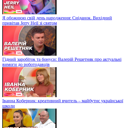
Я обожнюю свій день народження: Сніданок. Вихідний
привітав Jerry Heil зі святом
Гідний заробіток та бонуси: Валерій Решетняк про актуальні
вимоги до роботодавців
Іванна Коберник: креативний вчитель – майбутнє української
школи