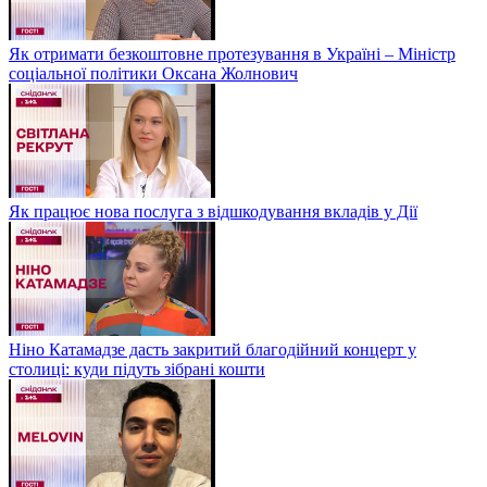
Як отримати безкоштовне протезування в Україні – Міністр
соціальної політики Оксана Жолнович
Як працює нова послуга з відшкодування вкладів у Дії
Ніно Катамадзе дасть закритий благодійний концерт у
столиці: куди підуть зібрані кошти