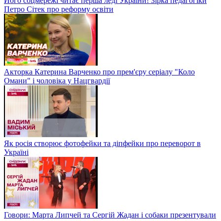
Його соцмережі читає перша леді України! Зірка педагогіки
Петро Сітек про реформу освіти
Акторка Катерина Варченко про прем'єру серіалу "Коло
Омани" і чоловіка у Нацгвардії
Як росія створює фотофейки та діпфейки про переворот в
Україні
Говори: Марта Липчей та Сергій Жадан і собаки презентували