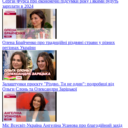
Сергій Фурса про економічні підсумки року і якими будуть
зарплати в 2024
Олена Брайченко про традиційні різдвяні страви у різних
регіонах України
Залаштунки проєкту "Різдво. Ти не один": подробиці від
Ольги Слонь та Олександри Заріцької
Міс Всесвіт-Україна Ангеліна Усанова про благодійний захід