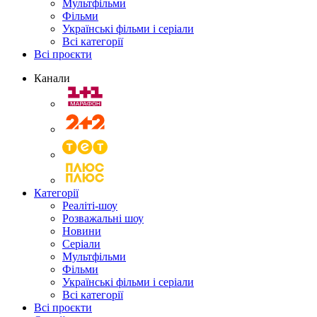
Мультфільми
Фільми
Українські фільми і серіали
Всі категорії
Всі проєкти
Канали
Категорії
Реаліті-шоу
Розважальні шоу
Новини
Серіали
Мультфільми
Фільми
Українські фільми і серіали
Всі категорії
Всі проєкти