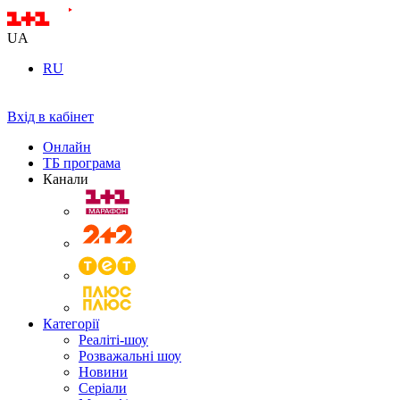
UA
RU
Вхід в кабінет
Онлайн
ТБ програма
Канали
Категорії
Реаліті-шоу
Розважальні шоу
Новини
Серіали