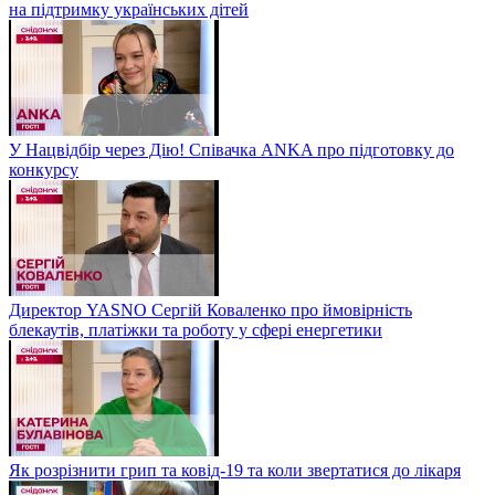
на підтримку українських дітей
У Нацвідбір через Дію! Співачка ANKA про підготовку до
конкурсу
Директор YASNO Сергій Коваленко про ймовірність
блекаутів, платіжки та роботу у сфері енергетики
Як розрізнити грип та ковід-19 та коли звертатися до лікаря