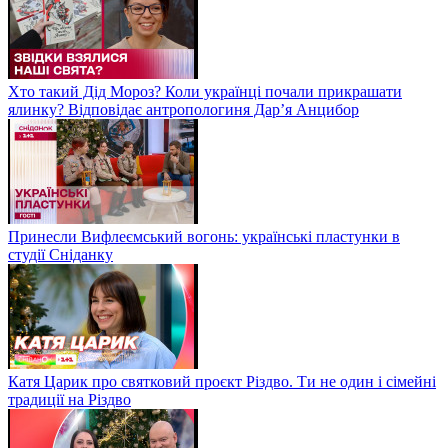
Хто такий Дід Мороз? Коли українці почали прикрашати
ялинку? Відповідає антропологиня Дарʼя Анцибор
Принесли Вифлеємський вогонь: українські пластунки в
студії Сніданку
Катя Царик про святковий проєкт Різдво. Ти не один і сімейні
традиції на Різдво