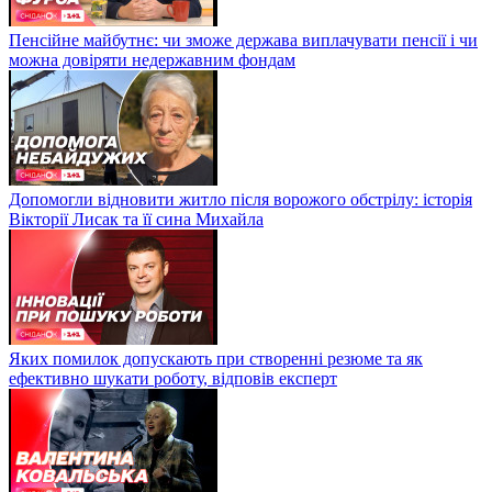
Пенсійне майбутнє: чи зможе держава виплачувати пенсії і чи
можна довіряти недержавним фондам
Допомогли відновити житло після ворожого обстрілу: історія
Вікторії Лисак та її сина Михайла
Яких помилок допускають при створенні резюме та як
ефективно шукати роботу, відповів експерт