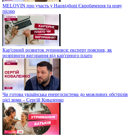
MELOVIN про участь у Нацвідборі Євробачення та нову
пісню
Кар'єрний розвиток зупинився: експерт пояснив, як
розрізнити вигорання від кар'єрного плато
Чи готова українська енергосистема до можливих обстрілів
цієї зими – Сергій Коваленко