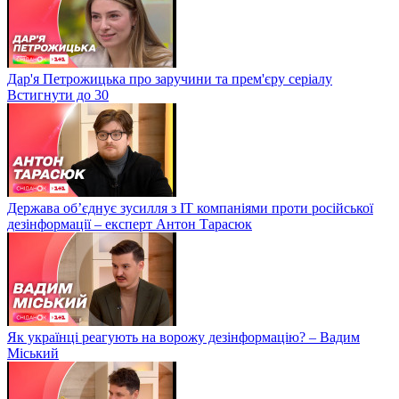
Дар'я Петрожицька про заручини та прем'єру серіалу
Встигнути до 30
Держава об’єднує зусилля з ІТ компаніями проти російської
дезінформації – експерт Антон Тарасюк
Як українці реагують на ворожу дезінформацію? – Вадим
Міський