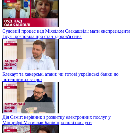
Судовий процес над Міхеїлом Саакашвілі: мати експрезидента
Грузії розповіла про стан здоров'я сина
Блекаут та хакерські атаки: чи готові українські банки до
потенційних загроз
Дія Саміт: керівник з розвитку електронних послуг у
Мінцифрі Мстислав Банік про нові послуги