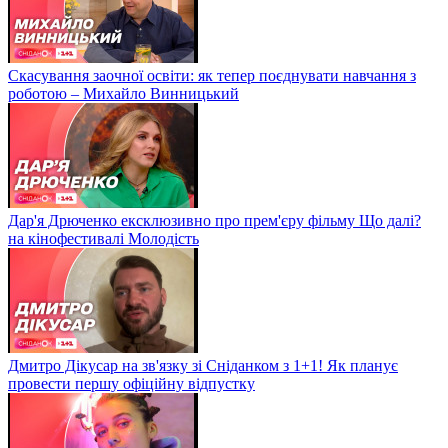
Скасування заочної освіти: як тепер поєднувати навчання з
роботою – Михайло Винницький
Дар'я Дрюченко ексклюзивно про прем'єру фільму Що далі?
на кінофестивалі Молодість
Дмитро Дікусар на зв'язку зі Сніданком з 1+1! Як планує
провести першу офіційну відпустку