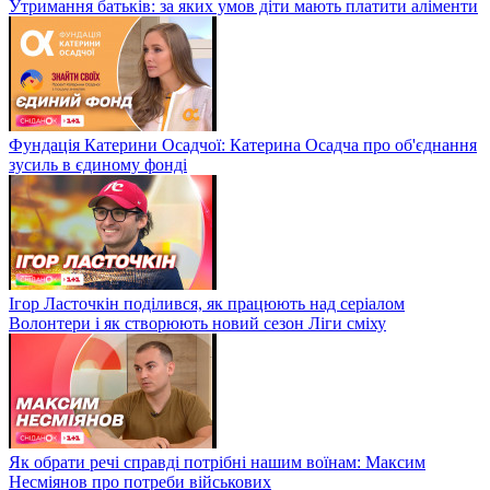
Утримання батьків: за яких умов діти мають платити аліменти
Фундація Катерини Осадчої: Катерина Осадча про об'єднання
зусиль в єдиному фонді
Ігор Ласточкін поділився, як працюють над серіалом
Волонтери і як створюють новий сезон Ліги сміху
Як обрати речі справді потрібні нашим воїнам: Максим
Несміянов про потреби військових