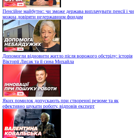
Пенсійне майбутнє: чи зможе держава виплачувати пенсії і чи
можна довіряти недержавним фондам
Допомогли відновити житло після ворожого обстрілу: історія
Вікторії Лисак та її сина Михайла
Яких помилок допускають при створенні резюме та як
ефективно шукати роботу, відповів експерт