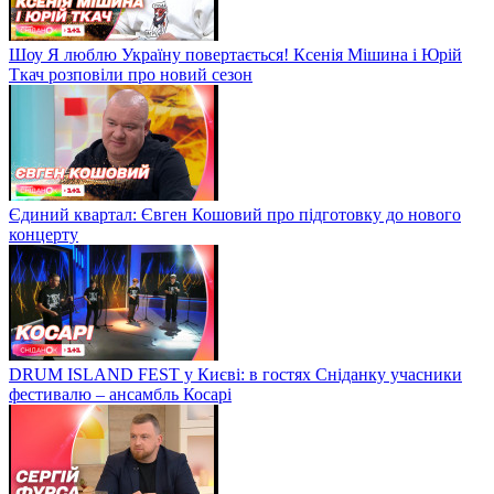
Шоу Я люблю Україну повертається! Ксенія Мішина і Юрій
Ткач розповіли про новий сезон
Єдиний квартал: Євген Кошовий про підготовку до нового
концерту
DRUM ISLAND FEST у Києві: в гостях Сніданку учасники
фестивалю – ансамбль Косарі