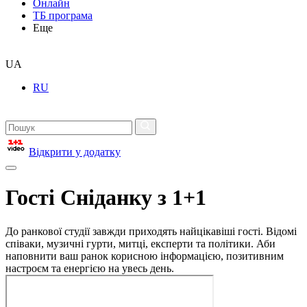
Онлайн
ТБ програма
Еще
UA
RU
Відкрити у додатку
Гості Сніданку з 1+1
До ранкової студії завжди приходять найцікавіші гості. Відомі
співаки, музичні гурти, митці, експерти та політики. Аби
наповнити ваш ранок корисною інформацією, позитивним
настроєм та енергією на увесь день.