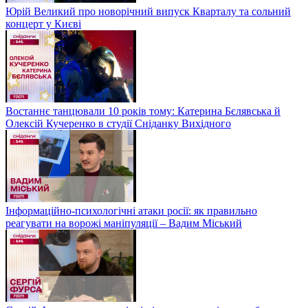
Юрій Великий про новорічний випуск Кварталу та сольний
концерт у Києві
Востаннє танцювали 10 років тому: Катерина Бєлявська й
Олексій Кучеренко в студії Сніданку Вихідного
Інформаційно-психологічні атаки росії: як правильно
реагувати на ворожі маніпуляції – Вадим Міський