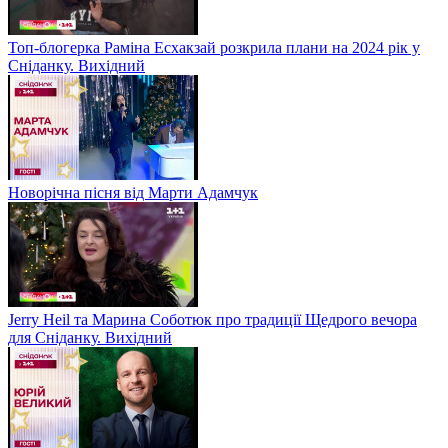
Топ-блогерка Раміна Есхакзай розкрила плани на 2024 рік у
Сніданку. Вихідний
Новорічна пісня від Марти Адамчук
Jerry Heil та Марина Соботюк про традиції Щедрого вечора
для Сніданку. Вихідний