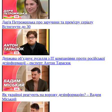
Дар'я Петрожицька про заручини та прем'єру серіалу
Встигнути до 30
Держава об’єднує зусилля з ІТ компаніями проти російської
дезінформації – експерт Антон Тарасюк
Як українці реагують на ворожу дезінформацію? – Вадим
Міський