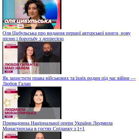
Оля Цибульська про видання першої авторської книги, нову
пісню і боротьбу з депресією
Як захистити права військових та їхніх родин під час війни —
Любов Галан
Примадонна Національної опери України Людмила
Монастирська в гостях Сніданку з 1+1