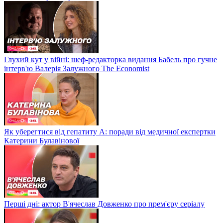
Глухий кут у війні: шеф-редакторка видання Бабель про гучне
інтерв'ю Валерія Залужного The Economist
Як уберегтися від гепатиту А: поради від медичної експертки
Катерини Булавінової
Перші дні: актор В'ячеслав Довженко про прем'єру серіалу