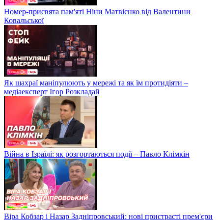
Номер-присвята пам'яті Ніни Матвієнко від Валентини
Ковальської
Як шахраї маніпулюють у мережі та як їм протидіяти –
медіаексперт Ігор Розкладай
Війна в Ізраїлі: як розгортаються події – Павло Клімкін
Віра Кобзар і Назар Задніпровський: нові пристрасті прем'єри