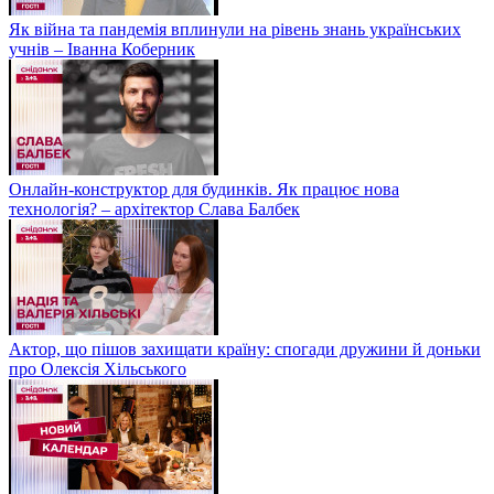
Як війна та пандемія вплинули на рівень знань українських
учнів – Іванна Коберник
Онлайн-конструктор для будинків. Як працює нова
технологія? – архітектор Слава Балбек
Актор, що пішов захищати країну: спогади дружини й доньки
про Олексія Хільського