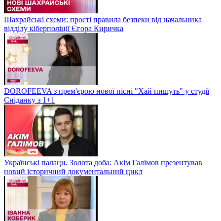
Шахрайські схеми: прості правила безпеки від начальника
відділу кіберполіції Єгора Киричка
DOROFEEVA з прем'єрою нової пісні "Хай пишуть" у студії
Сніданку з 1+1
Українські палаци. Золота доба: Акім Галімов презентував
новий історичний документальний цикл