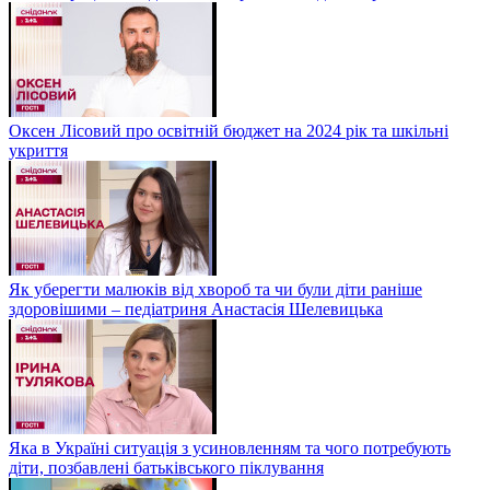
Оксен Лісовий про освітній бюджет на 2024 рік та шкільні
укриття
Як уберегти малюків від хвороб та чи були діти раніше
здоровішими – педіатриня Анастасія Шелевицька
Яка в Україні ситуація з усиновленням та чого потребують
діти, позбавлені батьківського піклування