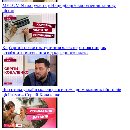
MELOVIN про участь у Нацвідборі Євробачення та нову
пісню
Кар'єрний розвиток зупинився: експерт пояснив, як
розрізнити вигорання від кар'єрного плато
Чи готова українська енергосистема до можливих обстрілів
цієї зими – Сергій Коваленко