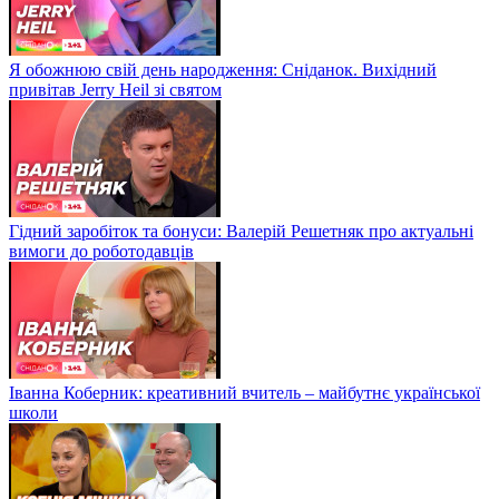
Я обожнюю свій день народження: Сніданок. Вихідний
привітав Jerry Heil зі святом
Гідний заробіток та бонуси: Валерій Решетняк про актуальні
вимоги до роботодавців
Іванна Коберник: креативний вчитель – майбутнє української
школи