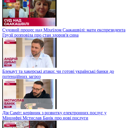
Судовий процес над Міхеїлом Саакашвілі: мати експрезидента
Грузії розповіла про стан здоров'я сина
Блекаут та хакерські атаки: чи готові українські банки до
потенційних загроз
Дія Саміт: керівник з розвитку електронних послуг у
Мінцифрі Мстислав Банік про нові послуги