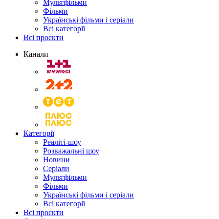
Мультфільми
Фільми
Українські фільми і серіали
Всі категорії
Всі проєкти
Канали
Категорії
Реаліті-шоу
Розважальні шоу
Новини
Серіали
Мультфільми
Фільми
Українські фільми і серіали
Всі категорії
Всі проєкти