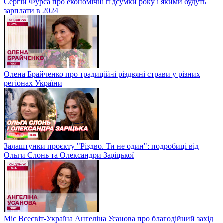
Сергій Фурса про економічні підсумки року і якими будуть
зарплати в 2024
Олена Брайченко про традиційні різдвяні страви у різних
регіонах України
Залаштунки проєкту "Різдво. Ти не один": подробиці від
Ольги Слонь та Олександри Заріцької
Міс Всесвіт-Україна Ангеліна Усанова про благодійний захід