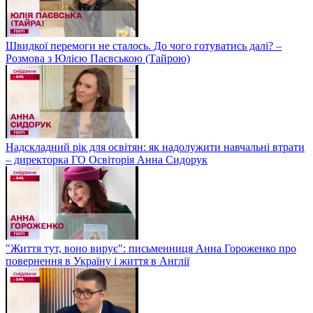
Швидкої перемоги не сталось. До чого готуватись далі? –
Розмова з Юлією Паєвською (Тайрою)
Надскладний рік для освітян: як надолужити навчальні втрати
– директорка ГО Освіторія Анна Сидорук
"Життя тут, воно вирує": письменниця Анна Гороженко про
повернення в Україну і життя в Англії