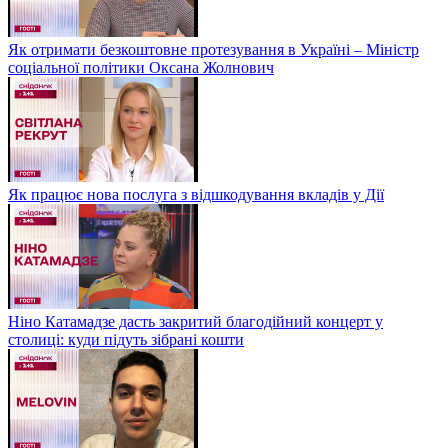
Як отримати безкоштовне протезування в Україні – Міністр
соціальної політики Оксана Жолнович
Як працює нова послуга з відшкодування вкладів у Дії
Ніно Катамадзе дасть закритий благодійний концерт у
столиці: куди підуть зібрані кошти