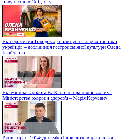
нову пісню в Сніданку
Як пережитий Голодомор вплинув на харчові звички
українців – дослідниця гастрономічної культури Олена
Брайченко
Як змінилась робота ВЛК за співпраці військових і
Міністерства охорони здоров'я – Марія Карчевич
Ринок праці 2024: динаміка і прогнози від експерта