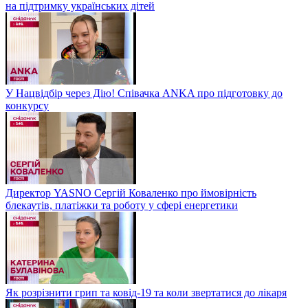
на підтримку українських дітей
У Нацвідбір через Дію! Співачка ANKA про підготовку до
конкурсу
Директор YASNO Сергій Коваленко про ймовірність
блекаутів, платіжки та роботу у сфері енергетики
Як розрізнити грип та ковід-19 та коли звертатися до лікаря