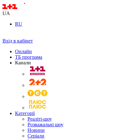
UA
RU
Вхід в кабінет
Онлайн
ТБ програма
Канали
Категорії
Реаліті-шоу
Розважальні шоу
Новини
Серіали