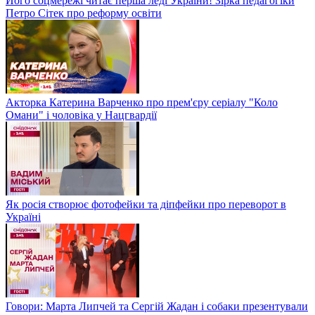
Його соцмережі читає перша леді України! Зірка педагогіки
Петро Сітек про реформу освіти
Акторка Катерина Варченко про прем'єру серіалу "Коло
Омани" і чоловіка у Нацгвардії
Як росія створює фотофейки та діпфейки про переворот в
Україні
Говори: Марта Липчей та Сергій Жадан і собаки презентували