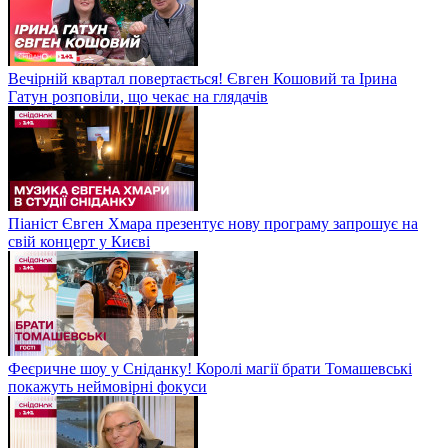
Вечірній квартал повертається! Євген Кошовий та Ірина
Гатун розповіли, що чекає на глядачів
Піаніст Євген Хмара презентує нову програму запрошує на
свій концерт у Києві
Феєричне шоу у Сніданку! Королі магії брати Томашевські
покажуть неймовірні фокуси