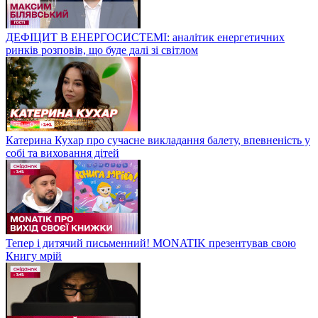
ДЕФІЦИТ В ЕНЕРГОСИСТЕМІ: аналітик енергетичних
ринків розповів, що буде далі зі світлом
Катерина Кухар про сучасне викладання балету, впевненість у
собі та виховання дітей
Тепер і дитячий письменний! MONATIK презентував свою
Книгу мрій