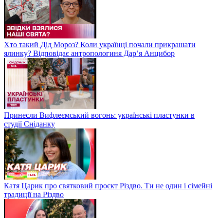
Хто такий Дід Мороз? Коли українці почали прикрашати
ялинку? Відповідає антропологиня Дарʼя Анцибор
Принесли Вифлеємський вогонь: українські пластунки в
студії Сніданку
Катя Царик про святковий проєкт Різдво. Ти не один і сімейні
традиції на Різдво