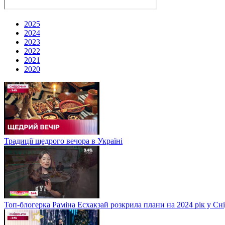
2025
2024
2023
2022
2021
2020
Традиції щедрого вечора в Україні
Топ-блогерка Раміна Есхакзай розкрила плани на 2024 рік у Сн