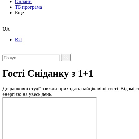
Онлайн
ТБ програма
Еще
UA
RU
Гості Сніданку з 1+1
До ранкової студії завжди приходять найцікавіші гості. Відомі
енергією на увесь день.