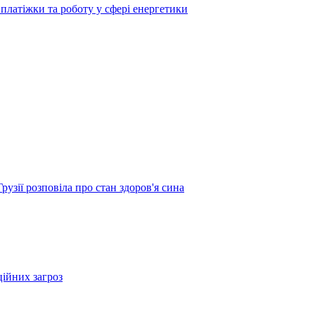
платіжки та роботу у сфері енергетики
узії розповіла про стан здоров'я сина
ційних загроз