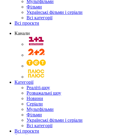
Мультфільми
Фільми
Українські фільми і серіали
Всі категорії
Всі проєкти
Канали
Категорії
Реаліті-шоу
Розважальні шоу
Новини
Серіали
Мультфільми
Фільми
Українські фільми і серіали
Всі категорії
Всі проєкти