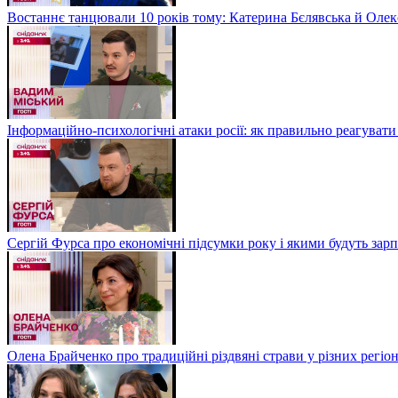
Востаннє танцювали 10 років тому: Катерина Бєлявська й Олекс
Інформаційно-психологічні атаки росії: як правильно реагувати
Сергій Фурса про економічні підсумки року і якими будуть зарп
Олена Брайченко про традиційні різдвяні страви у різних регіо