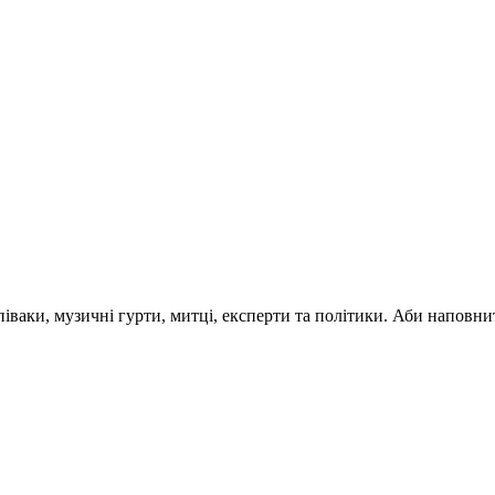
 співаки, музичні гурти, митці, експерти та політики. Аби напо