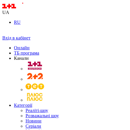
UA
RU
Вхід в кабінет
Онлайн
ТБ програма
Канали
Категорії
Реаліті-шоу
Розважальні шоу
Новини
Серіали