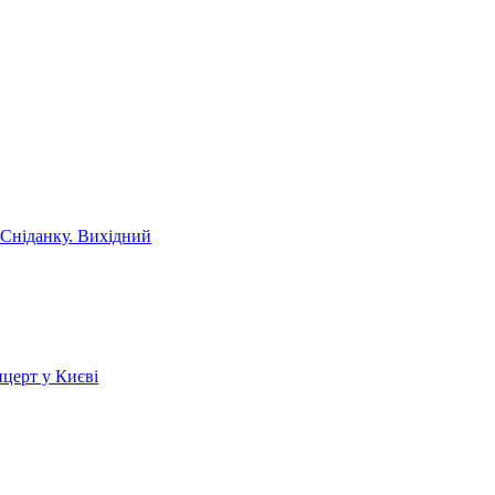
 Сніданку. Вихідний
церт у Києві