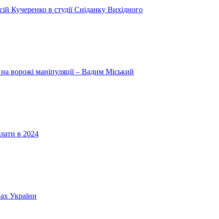
ій Кучеренко в студії Сніданку Вихідного
 на ворожі маніпуляції – Вадим Міський
лати в 2024
нах України