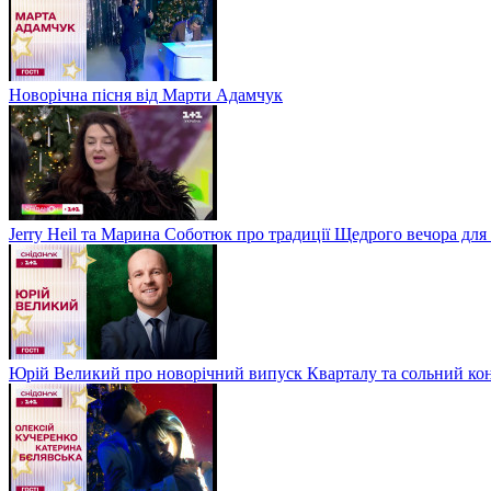
Новорічна пісня від Марти Адамчук
Jerry Heil та Марина Соботюк про традиції Щедрого вечора для
Юрій Великий про новорічний випуск Кварталу та сольний кон