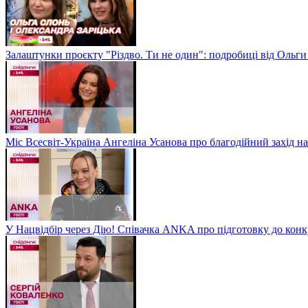
Залаштунки проєкту "Різдво. Ти не один": подробиці від Ольги
Міс Всесвіт-Україна Ангеліна Усанова про благодійний захід на
У Нацвідбір через Дію! Співачка ANKA про підготовку до кон