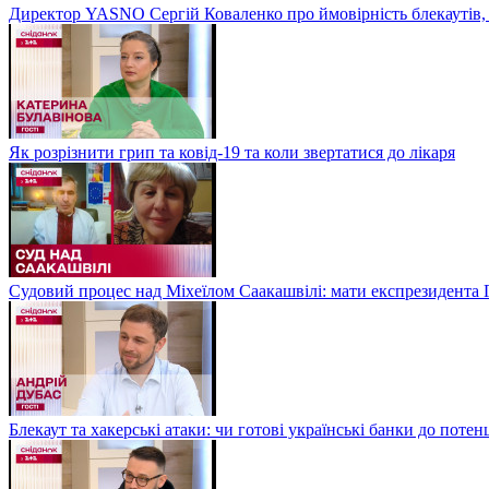
Директор YASNO Сергій Коваленко про ймовірність блекаутів, 
Як розрізнити грип та ковід-19 та коли звертатися до лікаря
Судовий процес над Міхеїлом Саакашвілі: мати експрезидента Гр
Блекаут та хакерські атаки: чи готові українські банки до потен