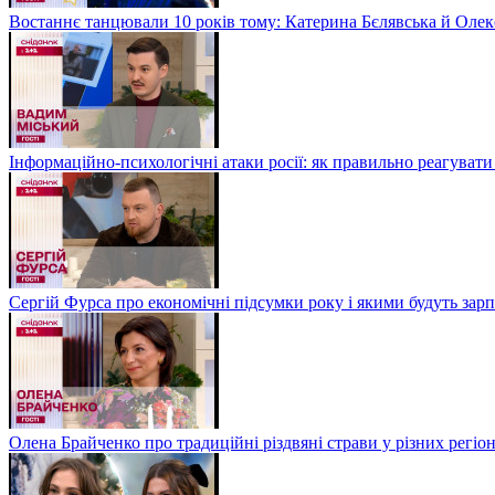
Востаннє танцювали 10 років тому: Катерина Бєлявська й Олекс
Інформаційно-психологічні атаки росії: як правильно реагувати
Сергій Фурса про економічні підсумки року і якими будуть зарп
Олена Брайченко про традиційні різдвяні страви у різних регіо