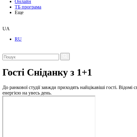
Онлайн
ТБ програма
Еще
UA
RU
Гості Сніданку з 1+1
До ранкової студії завжди приходять найцікавіші гості. Відомі
енергією на увесь день.