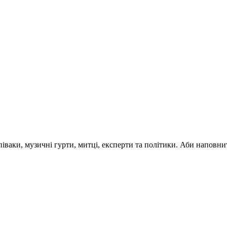
 співаки, музичні гурти, митці, експерти та політики. Аби напо