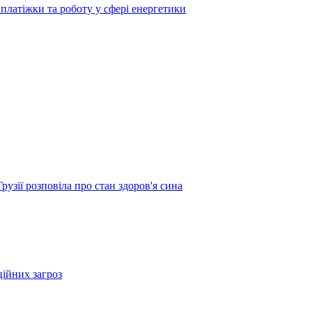
платіжки та роботу у сфері енергетики
узії розповіла про стан здоров'я сина
ційних загроз