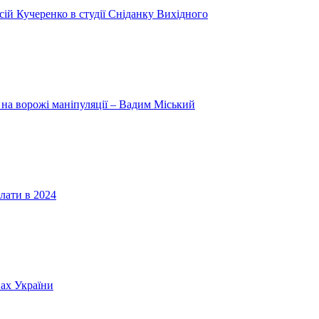
ій Кучеренко в студії Сніданку Вихідного
 на ворожі маніпуляції – Вадим Міський
лати в 2024
нах України