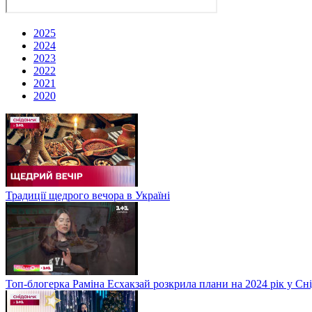
2025
2024
2023
2022
2021
2020
Традиції щедрого вечора в Україні
Топ-блогерка Раміна Есхакзай розкрила плани на 2024 рік у Сн