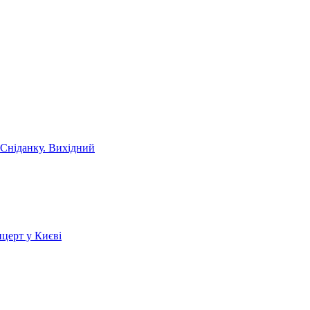
 Сніданку. Вихідний
церт у Києві