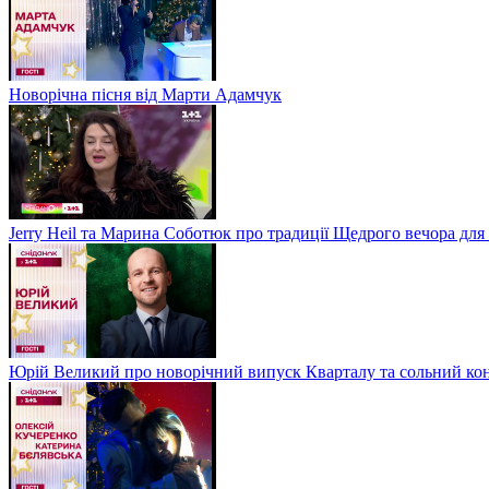
Новорічна пісня від Марти Адамчук
Jerry Heil та Марина Соботюк про традиції Щедрого вечора для
Юрій Великий про новорічний випуск Кварталу та сольний кон