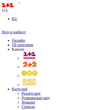
UA
RU
Вхід в кабінет
Онлайн
ТБ програма
Канали
Категорії
Реаліті-шоу
Розважальні шоу
Новини
Серіали