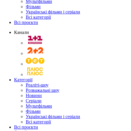
Мультфільми
Фільми
Українські фільми і серіали
Всі категорії
Всі проєкти
Канали
Категорії
Реаліті-шоу
Розважальні шоу
Новини
Серіали
Мультфільми
Фільми
Українські фільми і серіали
Всі категорії
Всі проєкти