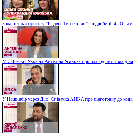
Залаштунки проєкту "Різдво. Ти не один": подробиці від Ольги
Міс Всесвіт-Україна Ангеліна Усанова про благодійний захід на
У Нацвідбір через Дію! Співачка ANKA про підготовку до кон