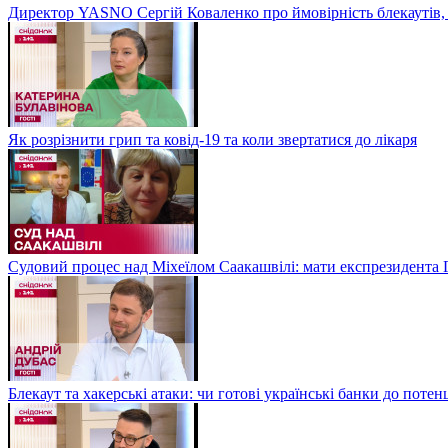
Директор YASNO Сергій Коваленко про ймовірність блекаутів, 
Як розрізнити грип та ковід-19 та коли звертатися до лікаря
Судовий процес над Міхеїлом Саакашвілі: мати експрезидента Гр
Блекаут та хакерські атаки: чи готові українські банки до потен