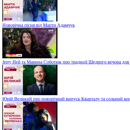
Новорічна пісня від Марти Адамчук
Jerry Heil та Марина Соботюк про традиції Щедрого вечора для
Юрій Великий про новорічний випуск Кварталу та сольний кон