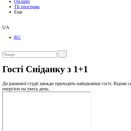
Онлайн
ТБ програма
Еще
UA
RU
Гості Сніданку з 1+1
До ранкової студії завжди приходять найцікавіші гості. Відомі
енергією на увесь день.