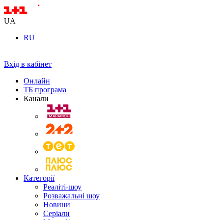
UA
RU
Вхід в кабінет
Онлайн
ТБ програма
Канали
Категорії
Реаліті-шоу
Розважальні шоу
Новини
Серіали