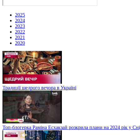
2025
2024
2023
2022
2021
2020
Традиції щедрого вечора в Україні
Топ-блогерка Раміна Есхакзай розкрила плани на 2024 рік у Сн