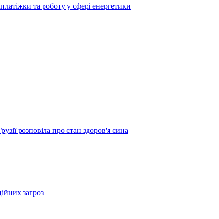
платіжки та роботу у сфері енергетики
узії розповіла про стан здоров'я сина
ційних загроз