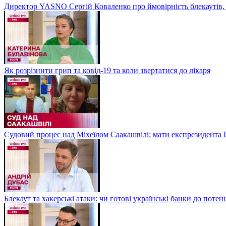
Директор YASNO Сергій Коваленко про ймовірність блекаутів, 
Як розрізнити грип та ковід-19 та коли звертатися до лікаря
Судовий процес над Міхеїлом Саакашвілі: мати експрезидента Гр
Блекаут та хакерські атаки: чи готові українські банки до потен