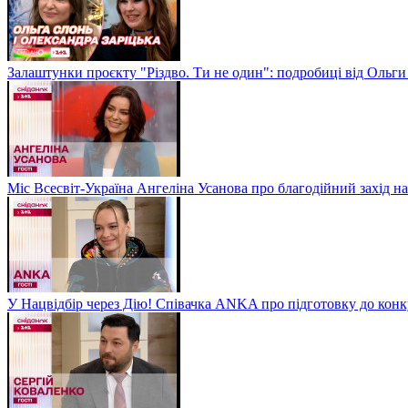
Залаштунки проєкту "Різдво. Ти не один": подробиці від Ольги
Міс Всесвіт-Україна Ангеліна Усанова про благодійний захід на
У Нацвідбір через Дію! Співачка ANKA про підготовку до кон