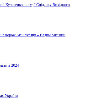
ій Кучеренко в студії Сніданку Вихідного
 на ворожі маніпуляції – Вадим Міський
лати в 2024
нах України