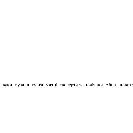
 співаки, музичні гурти, митці, експерти та політики. Аби напо