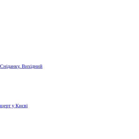
 Сніданку. Вихідний
церт у Києві