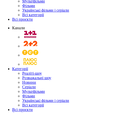
Мультфільми
Фільми
Українські фільми і серіали
Всі категорії
Всі проєкти
Канали
Категорії
Реаліті-шоу
Розважальні шоу
Новини
Серіали
Мультфільми
Фільми
Українські фільми і серіали
Всі категорії
Всі проєкти