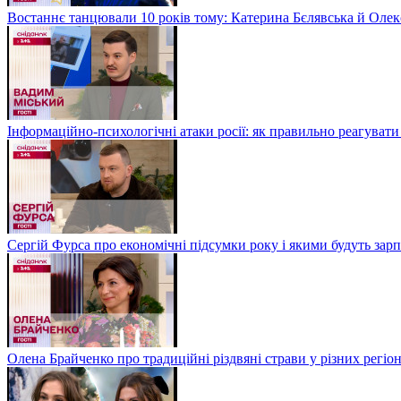
Востаннє танцювали 10 років тому: Катерина Бєлявська й Олекс
Інформаційно-психологічні атаки росії: як правильно реагувати
Сергій Фурса про економічні підсумки року і якими будуть зарп
Олена Брайченко про традиційні різдвяні страви у різних регіо