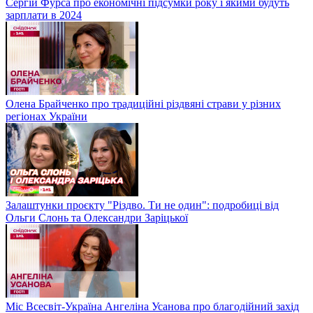
Сергій Фурса про економічні підсумки року і якими будуть
зарплати в 2024
Олена Брайченко про традиційні різдвяні страви у різних
регіонах України
Залаштунки проєкту "Різдво. Ти не один": подробиці від
Ольги Слонь та Олександри Заріцької
Міс Всесвіт-Україна Ангеліна Усанова про благодійний захід