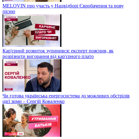
MELOVIN про участь у Нацвідборі Євробачення та нову
пісню
Кар'єрний розвиток зупинився: експерт пояснив, як
розрізнити вигорання від кар'єрного плато
Чи готова українська енергосистема до можливих обстрілів
цієї зими – Сергій Коваленко