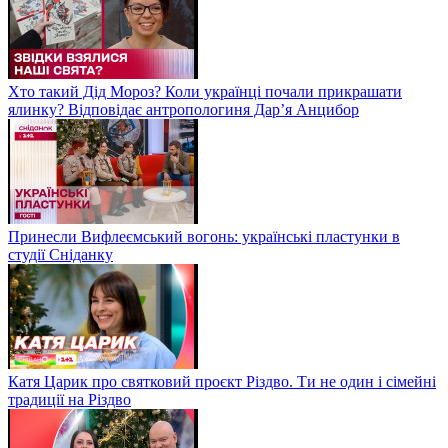
Хто такий Дід Мороз? Коли українці почали прикрашати
ялинку? Відповідає антропологиня Дарʼя Анцибор
Принесли Вифлеємський вогонь: українські пластунки в
студії Сніданку
Катя Царик про святковий проєкт Різдво. Ти не один і сімейні
традиції на Різдво