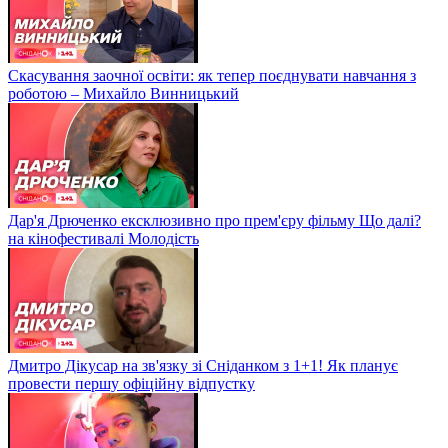
Скасування заочної освіти: як тепер поєднувати навчання з
роботою – Михайло Винницький
Дар'я Дрюченко ексклюзивно про прем'єру фільму Що далі?
на кінофестивалі Молодість
Дмитро Дікусар на зв'язку зі Сніданком з 1+1! Як планує
провести першу офіційну відпустку