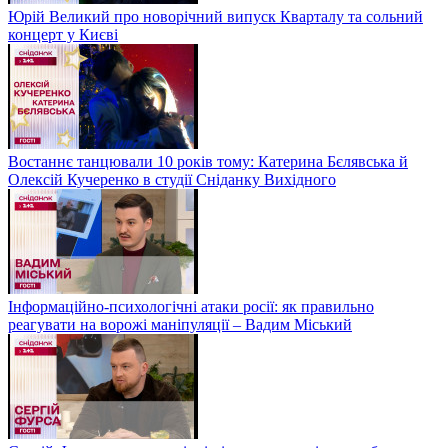
Юрій Великий про новорічний випуск Кварталу та сольний
концерт у Києві
Востаннє танцювали 10 років тому: Катерина Бєлявська й
Олексій Кучеренко в студії Сніданку Вихідного
Інформаційно-психологічні атаки росії: як правильно
реагувати на ворожі маніпуляції – Вадим Міський