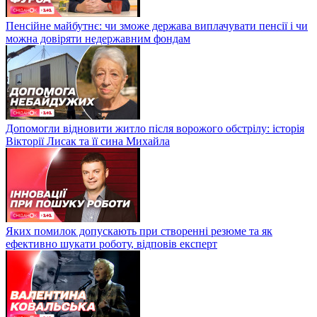
Пенсійне майбутнє: чи зможе держава виплачувати пенсії і чи
можна довіряти недержавним фондам
Допомогли відновити житло після ворожого обстрілу: історія
Вікторії Лисак та її сина Михайла
Яких помилок допускають при створенні резюме та як
ефективно шукати роботу, відповів експерт