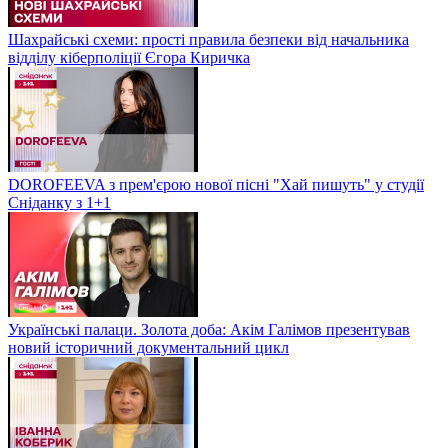
Шахрайські схеми: прості правила безпеки від начальника
відділу кіберполіції Єгора Киричка
DOROFEEVA з прем'єрою нової пісні "Хай пишуть" у студії
Сніданку з 1+1
Українські палаци. Золота доба: Акім Галімов презентував
новий історичний документальний цикл