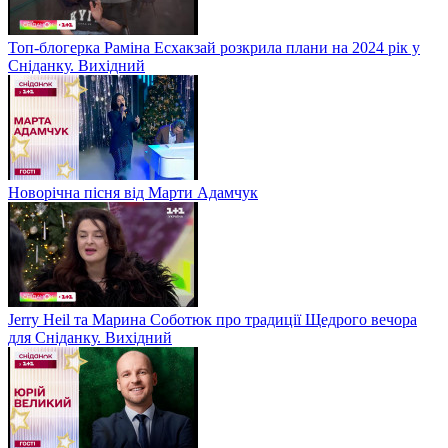
Топ-блогерка Раміна Есхакзай розкрила плани на 2024 рік у
Сніданку. Вихідний
Новорічна пісня від Марти Адамчук
Jerry Heil та Марина Соботюк про традиції Щедрого вечора
для Сніданку. Вихідний