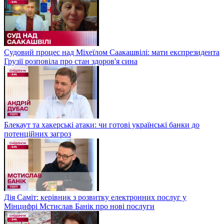
Судовий процес над Міхеїлом Саакашвілі: мати експрезидента
Грузії розповіла про стан здоров'я сина
Блекаут та хакерські атаки: чи готові українські банки до
потенційних загроз
Дія Саміт: керівник з розвитку електронних послуг у
Мінцифрі Мстислав Банік про нові послуги