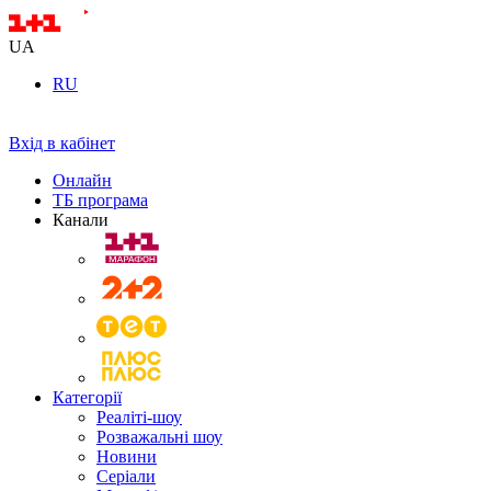
UA
RU
Вхід в кабінет
Онлайн
ТБ програма
Канали
Категорії
Реаліті-шоу
Розважальні шоу
Новини
Серіали