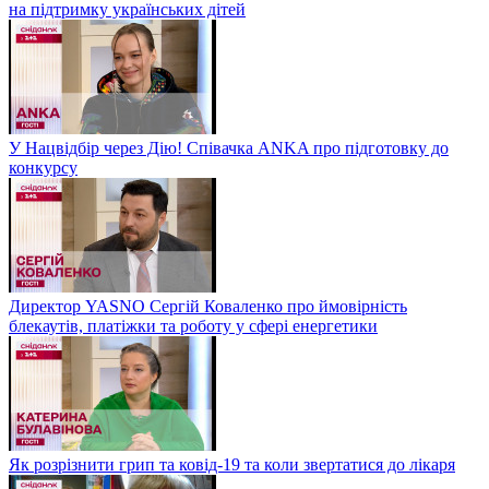
на підтримку українських дітей
У Нацвідбір через Дію! Співачка ANKA про підготовку до
конкурсу
Директор YASNO Сергій Коваленко про ймовірність
блекаутів, платіжки та роботу у сфері енергетики
Як розрізнити грип та ковід-19 та коли звертатися до лікаря