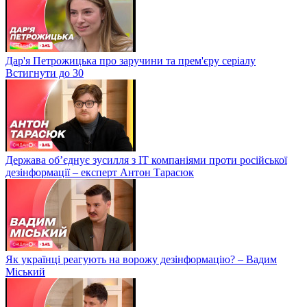
Дар'я Петрожицька про заручини та прем'єру серіалу
Встигнути до 30
Держава об’єднує зусилля з ІТ компаніями проти російської
дезінформації – експерт Антон Тарасюк
Як українці реагують на ворожу дезінформацію? – Вадим
Міський