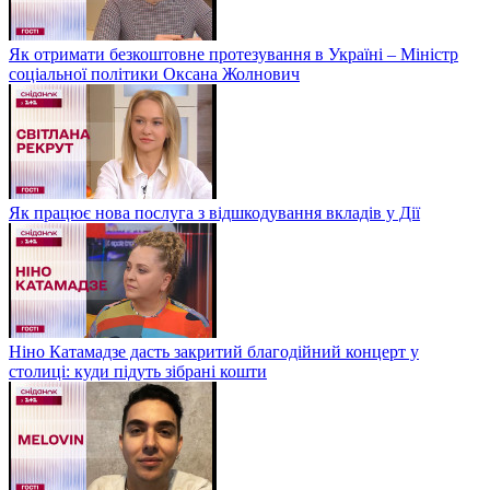
Як отримати безкоштовне протезування в Україні – Міністр
соціальної політики Оксана Жолнович
Як працює нова послуга з відшкодування вкладів у Дії
Ніно Катамадзе дасть закритий благодійний концерт у
столиці: куди підуть зібрані кошти