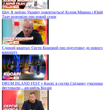
Шоу Я люблю Україну повертається! Ксенія Мішина і Юрій
Ткач розповіли про новий сезон
Єдиний квартал: Євген Кошовий про підготовку до нового
концерту
DRUM ISLAND FEST у Києві: в гостях Сніданку учасники
фестивалю – ансамбль Косарі