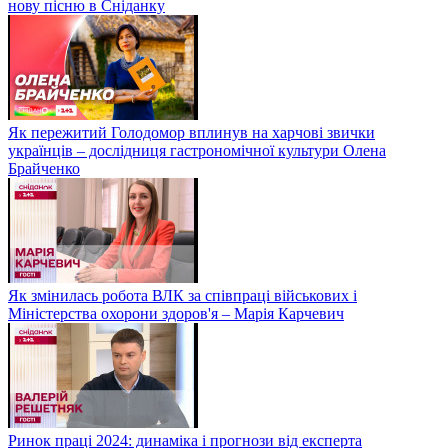
нову пісню в Сніданку
Як пережитий Голодомор вплинув на харчові звички
українців – дослідниця гастрономічної культури Олена
Брайченко
Як змінилась робота ВЛК за співпраці військових і
Міністерства охорони здоров'я – Марія Карчевич
Ринок праці 2024: динаміка і прогнози від експерта