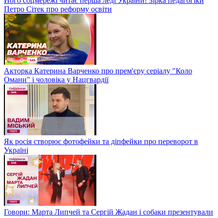
Його соцмережі читає перша леді України! Зірка педагогіки
Петро Сітек про реформу освіти
Акторка Катерина Варченко про прем'єру серіалу "Коло
Омани" і чоловіка у Нацгвардії
Як росія створює фотофейки та діпфейки про переворот в
Україні
Говори: Марта Липчей та Сергій Жадан і собаки презентували