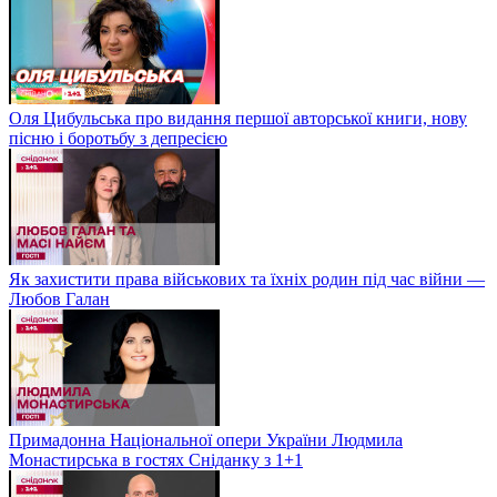
Оля Цибульська про видання першої авторської книги, нову
пісню і боротьбу з депресією
Як захистити права військових та їхніх родин під час війни —
Любов Галан
Примадонна Національної опери України Людмила
Монастирська в гостях Сніданку з 1+1