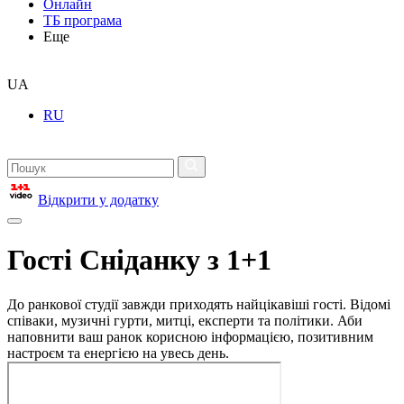
Онлайн
ТБ програма
Еще
UA
RU
Відкрити у додатку
Гості Сніданку з 1+1
До ранкової студії завжди приходять найцікавіші гості. Відомі
співаки, музичні гурти, митці, експерти та політики. Аби
наповнити ваш ранок корисною інформацією, позитивним
настроєм та енергією на увесь день.