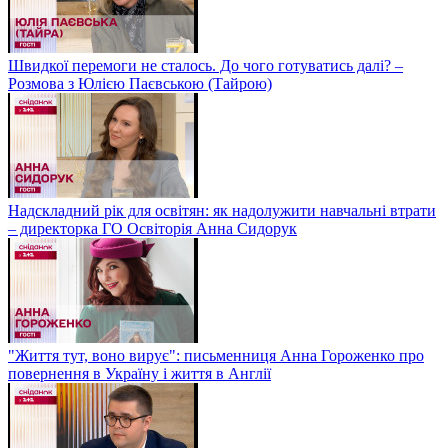
Швидкої перемоги не сталось. До чого готуватись далі? –
Розмова з Юлією Паєвською (Тайрою)
Надскладний рік для освітян: як надолужити навчальні втрати
– директорка ГО Освіторія Анна Сидорук
"Життя тут, воно вирує": письменниця Анна Гороженко про
повернення в Україну і життя в Англії