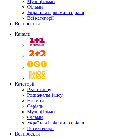
Мультфільми
Фільми
Українські фільми і серіали
Всі категорії
Всі проєкти
Канали
Категорії
Реаліті-шоу
Розважальні шоу
Новини
Серіали
Мультфільми
Фільми
Українські фільми і серіали
Всі категорії
Всі проєкти