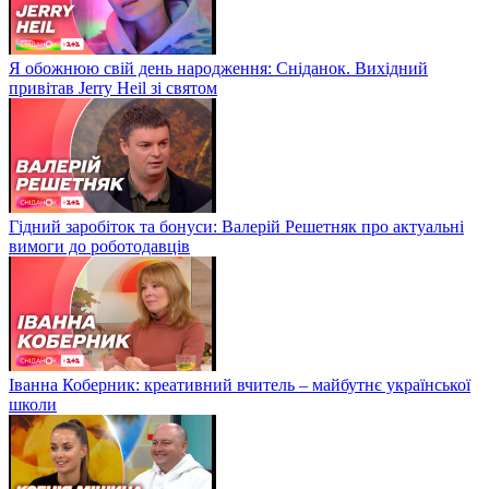
Я обожнюю свій день народження: Сніданок. Вихідний
привітав Jerry Heil зі святом
Гідний заробіток та бонуси: Валерій Решетняк про актуальні
вимоги до роботодавців
Іванна Коберник: креативний вчитель – майбутнє української
школи