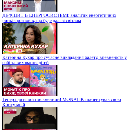
ДЕФІЦИТ В ЕНЕРГОСИСТЕМІ: аналітик енергетичних
ринків розповів, що буде далі зі світлом
Катерина Кухар про сучасне викладання балету, впевненість у
собі та виховання дітей
Тепер і дитячий письменний! MONATIK презентував свою
Книгу мрій