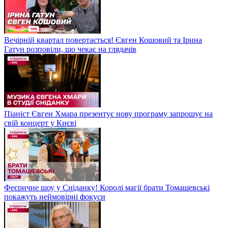
Вечірній квартал повертається! Євген Кошовий та Ірина
Гатун розповіли, що чекає на глядачів
Піаніст Євген Хмара презентує нову програму запрошує на
свій концерт у Києві
Феєричне шоу у Сніданку! Королі магії брати Томашевські
покажуть неймовірні фокуси