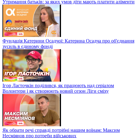
Утримання батьків: за яких умов діти мають платити аліменти
Фундація Катерини Осадчої: Катерина Осадча про об'єднання
зусиль в єдиному фонді
Ігор Ласточкін поділився, як працюють над серіалом
Волонтери і як створюють новий сезон Ліги сміху
Як обрати речі справді потрібні нашим воїнам: Максим
Несміянов про потреби військових