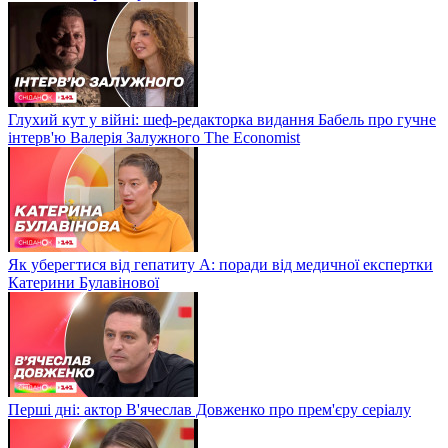
Глухий кут у війні: шеф-редакторка видання Бабель про гучне
інтерв'ю Валерія Залужного The Economist
Як уберегтися від гепатиту А: поради від медичної експертки
Катерини Булавінової
Перші дні: актор В'ячеслав Довженко про прем'єру серіалу