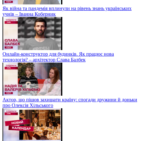
Як війна та пандемія вплинули на рівень знань українських
учнів – Іванна Коберник
Онлайн-конструктор для будинків. Як працює нова
технологія? – архітектор Слава Балбек
Актор, що пішов захищати країну: спогади дружини й доньки
про Олексія Хільського