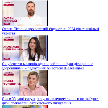
Оксен Лісовий про освітній бюджет на 2024 рік та шкільні
укриття
Як уберегти малюків від хвороб та чи були діти раніше
здоровішими – педіатриня Анастасія Шелевицька
Яка в Україні ситуація з усиновленням та чого потребують
діти, позбавлені батьківського піклування