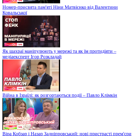
Номер-присвята пам'яті Ніни Матвієнко від Валентини
Ковальської
Як шахраї маніпулюють у мережі та як їм протидіяти –
медіаексперт Ігор Розкладай
Війна в Ізраїлі: як розгортаються події – Павло Клімкін
Віра Кобзар і Назар Задніпровський: нові пристрасті прем'єри