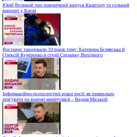
Юрій Великий про новорічний випуск Кварталу та сольний
концерт у Києві
Востаннє танцювали 10 років тому: Катерина Бєлявська й
Олексій Кучеренко в студії Сніданку Вихідного
Інформаційно-психологічні атаки росії: як правильно
реагувати на ворожі маніпуляції – Вадим Міський