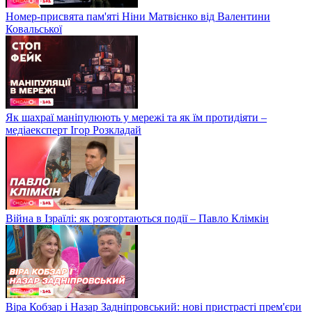
Номер-присвята пам'яті Ніни Матвієнко від Валентини
Ковальської
Як шахраї маніпулюють у мережі та як їм протидіяти –
медіаексперт Ігор Розкладай
Війна в Ізраїлі: як розгортаються події – Павло Клімкін
Віра Кобзар і Назар Задніпровський: нові пристрасті прем'єри