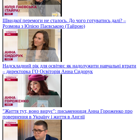
Швидкої перемоги не сталось. До чого готуватись далі? –
Розмова з Юлією Паєвською (Тайрою)
Надскладний рік для освітян: як надолужити навчальні втрати
– директорка ГО Освіторія Анна Сидорук
"Життя тут, воно вирує": письменниця Анна Гороженко про
повернення в Україну і життя в Англії