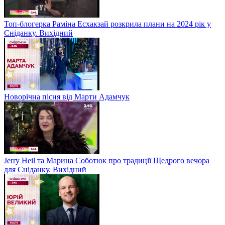
Топ-блогерка Раміна Есхакзай розкрила плани на 2024 рік у
Сніданку. Вихідний
Новорічна пісня від Марти Адамчук
Jerry Heil та Марина Соботюк про традиції Щедрого вечора
для Сніданку. Вихідний