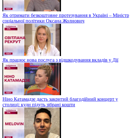
Як отримати безкоштовне протезування в Україні – Міністр
соціальної політики Оксана Жолнович
Як працює нова послуга з відшкодування вкладів у Дії
Ніно Катамадзе дасть закритий благодійний концерт у
столиці: куди підуть зібрані кошти