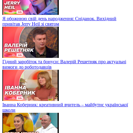
Я обожнюю свій день народження: Сніданок. Вихідний
привітав Jerry Heil зі святом
Гідний заробіток та бонуси: Валерій Решетняк про актуальні
вимоги до роботодавців
Іванна Коберник: креативний вчитель – майбутнє української
школи