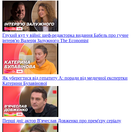
Глухий кут у війні: шеф-редакторка видання Бабель про гучне
інтерв'ю Валерія Залужного The Economist
Як уберегтися від гепатиту А: поради від медичної експертки
Катерини Булавінової
Перші дні: актор В'ячеслав Довженко про прем'єру серіалу