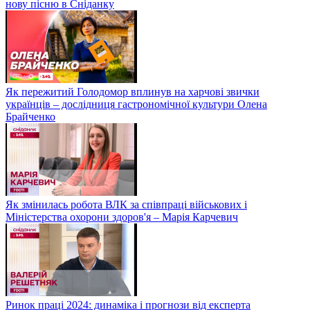
нову пісню в Сніданку
Як пережитий Голодомор вплинув на харчові звички
українців – дослідниця гастрономічної культури Олена
Брайченко
Як змінилась робота ВЛК за співпраці військових і
Міністерства охорони здоров'я – Марія Карчевич
Ринок праці 2024: динаміка і прогнози від експерта