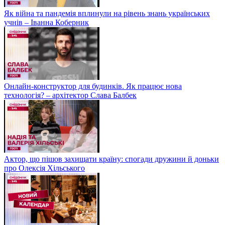
Як війна та пандемія вплинули на рівень знань українських
учнів – Іванна Коберник
Онлайн-конструктор для будинків. Як працює нова
технологія? – архітектор Слава Балбек
Актор, що пішов захищати країну: спогади дружини й доньки
про Олексія Хільського