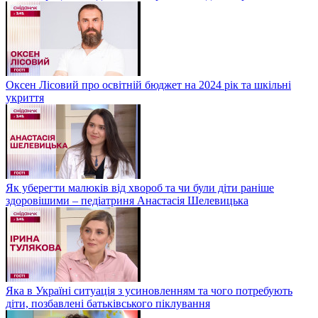
Оксен Лісовий про освітній бюджет на 2024 рік та шкільні
укриття
Як уберегти малюків від хвороб та чи були діти раніше
здоровішими – педіатриня Анастасія Шелевицька
Яка в Україні ситуація з усиновленням та чого потребують
діти, позбавлені батьківського піклування