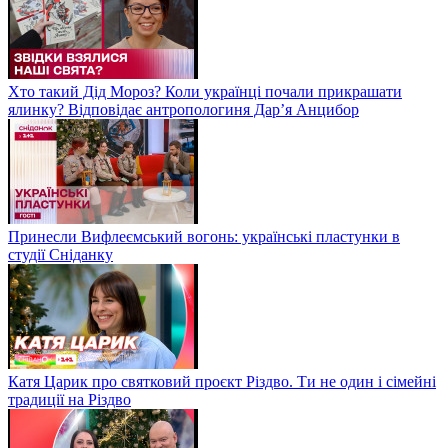
Хто такий Дід Мороз? Коли українці почали прикрашати
ялинку? Відповідає антропологиня Дарʼя Анцибор
Принесли Вифлеємський вогонь: українські пластунки в
студії Сніданку
Катя Царик про святковий проєкт Різдво. Ти не один і сімейні
традиції на Різдво