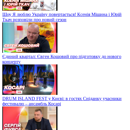
Шоу Я люблю Україну повертається! Ксенія Мішина і Юрій
Ткач розповіли про новий сезон
Єдиний квартал: Євген Кошовий про підготовку до нового
концерту
DRUM ISLAND FEST у Києві: в гостях Сніданку учасники
фестивалю – ансамбль Косарі