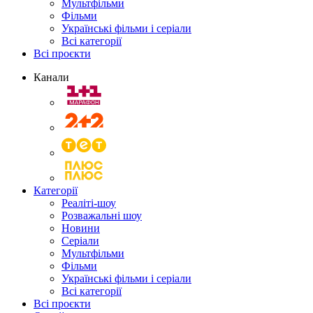
Мультфільми
Фільми
Українські фільми і серіали
Всі категорії
Всі проєкти
Канали
Категорії
Реаліті-шоу
Розважальні шоу
Новини
Серіали
Мультфільми
Фільми
Українські фільми і серіали
Всі категорії
Всі проєкти