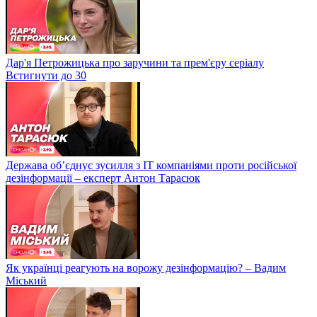
Дар'я Петрожицька про заручини та прем'єру серіалу
Встигнути до 30
Держава об’єднує зусилля з ІТ компаніями проти російської
дезінформації – експерт Антон Тарасюк
Як українці реагують на ворожу дезінформацію? – Вадим
Міський