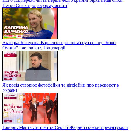
Його соцмережі читає перша леді України! Зірка педагогіки
Петро Сітек про реформу освіти
Акторка Катерина Варченко про прем'єру серіалу "Коло
Омани" і чоловіка у Нацгвардії
Як росія створює фотофейки та діпфейки про переворот в
Україні
Говори: Марта Липчей та Сергій Жадан і собаки презентували