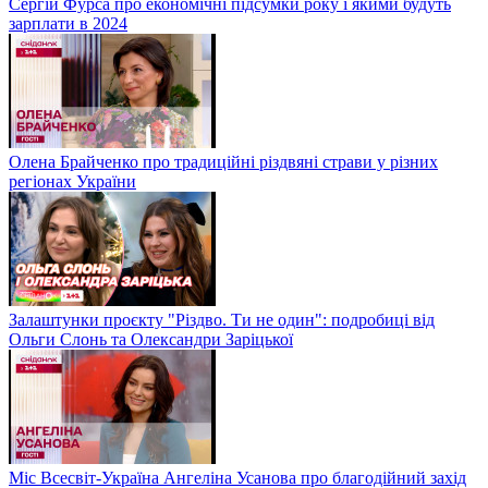
Сергій Фурса про економічні підсумки року і якими будуть
зарплати в 2024
Олена Брайченко про традиційні різдвяні страви у різних
регіонах України
Залаштунки проєкту "Різдво. Ти не один": подробиці від
Ольги Слонь та Олександри Заріцької
Міс Всесвіт-Україна Ангеліна Усанова про благодійний захід