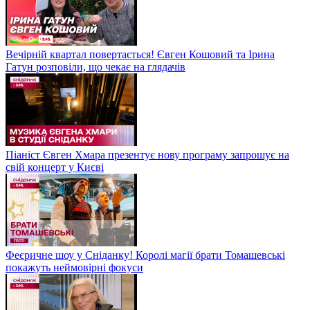
Вечірній квартал повертається! Євген Кошовий та Ірина
Гатун розповіли, що чекає на глядачів
Піаніст Євген Хмара презентує нову програму запрошує на
свій концерт у Києві
Феєричне шоу у Сніданку! Королі магії брати Томашевські
покажуть неймовірні фокуси