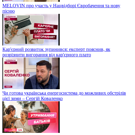
MELOVIN про участь у Нацвідборі Євробачення та нову
пісню
Кар'єрний розвиток зупинився: експерт пояснив, як
розрізнити вигорання від кар'єрного плато
Чи готова українська енергосистема до можливих обстрілів
цієї зими – Сергій Коваленко