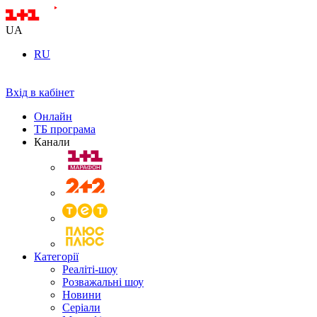
UA
RU
Вхід в кабінет
Онлайн
ТБ програма
Канали
Категорії
Реаліті-шоу
Розважальні шоу
Новини
Серіали