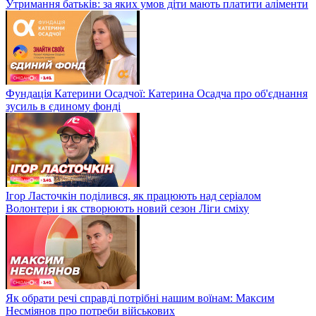
Утримання батьків: за яких умов діти мають платити аліменти
Фундація Катерини Осадчої: Катерина Осадча про об'єднання
зусиль в єдиному фонді
Ігор Ласточкін поділився, як працюють над серіалом
Волонтери і як створюють новий сезон Ліги сміху
Як обрати речі справді потрібні нашим воїнам: Максим
Несміянов про потреби військових