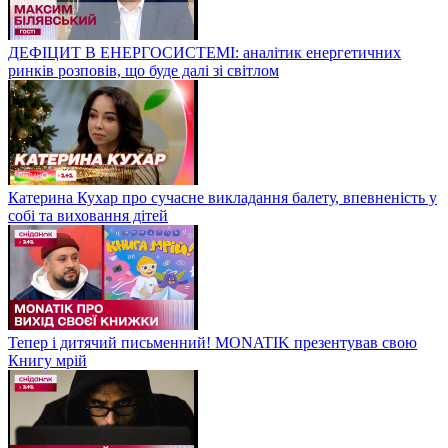
ДЕФІЦИТ В ЕНЕРГОСИСТЕМІ: аналітик енергетичних
ринків розповів, що буде далі зі світлом
Катерина Кухар про сучасне викладання балету, впевненість у
собі та виховання дітей
Тепер і дитячий письменний! MONATIK презентував свою
Книгу мрій