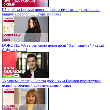
Шахрайські схеми: прості правила безпеки від начальника
відділу кіберполіції Єгора Киричка
DOROFEEVA з прем'єрою нової пісні "Хай пишуть" у студії
Сніданку з 1+1
Українські палаци. Золота доба: Акім Галімов презентував
новий історичний документальний цикл