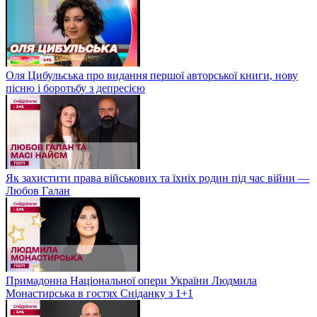
Оля Цибульська про видання першої авторської книги, нову
пісню і боротьбу з депресією
Як захистити права військових та їхніх родин під час війни —
Любов Галан
Примадонна Національної опери України Людмила
Монастирська в гостях Сніданку з 1+1