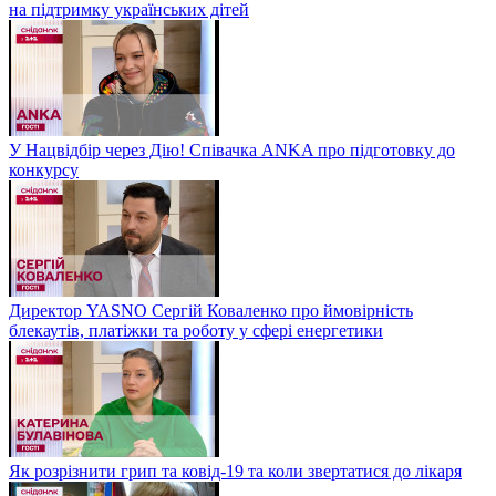
на підтримку українських дітей
У Нацвідбір через Дію! Співачка ANKA про підготовку до
конкурсу
Директор YASNO Сергій Коваленко про ймовірність
блекаутів, платіжки та роботу у сфері енергетики
Як розрізнити грип та ковід-19 та коли звертатися до лікаря