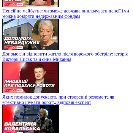
Пенсійне майбутнє: чи зможе держава виплачувати пенсії і чи
можна довіряти недержавним фондам
Допомогли відновити житло після ворожого обстрілу: історія
Вікторії Лисак та її сина Михайла
Яких помилок допускають при створенні резюме та як
ефективно шукати роботу, відповів експерт