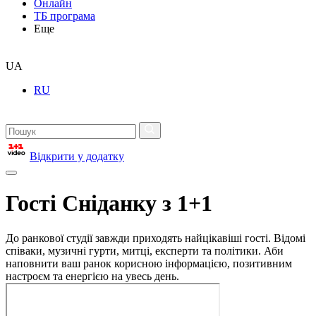
Онлайн
ТБ програма
Еще
UA
RU
Відкрити у додатку
Гості Сніданку з 1+1
До ранкової студії завжди приходять найцікавіші гості. Відомі
співаки, музичні гурти, митці, експерти та політики. Аби
наповнити ваш ранок корисною інформацією, позитивним
настроєм та енергією на увесь день.