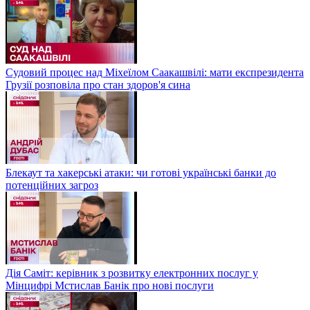
Судовий процес над Міхеїлом Саакашвілі: мати експрезидента
Грузії розповіла про стан здоров'я сина
Блекаут та хакерські атаки: чи готові українські банки до
потенційних загроз
Дія Саміт: керівник з розвитку електронних послуг у
Мінцифрі Мстислав Банік про нові послуги