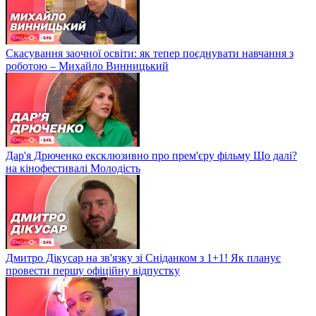
Скасування заочної освіти: як тепер поєднувати навчання з
роботою – Михайло Винницький
Дар'я Дрюченко ексклюзивно про прем'єру фільму Що далі?
на кінофестивалі Молодість
Дмитро Дікусар на зв'язку зі Сніданком з 1+1! Як планує
провести першу офіційну відпустку