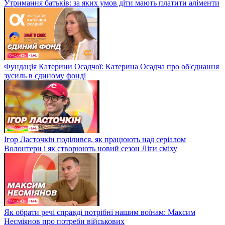
Утримання батьків: за яких умов діти мають платити аліменти
Фундація Катерини Осадчої: Катерина Осадча про об'єднання
зусиль в єдиному фонді
Ігор Ласточкін поділився, як працюють над серіалом
Волонтери і як створюють новий сезон Ліги сміху
Як обрати речі справді потрібні нашим воїнам: Максим
Несміянов про потреби військових