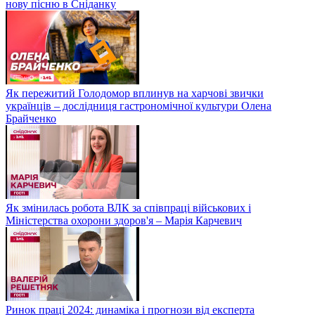
нову пісню в Сніданку
Як пережитий Голодомор вплинув на харчові звички
українців – дослідниця гастрономічної культури Олена
Брайченко
Як змінилась робота ВЛК за співпраці військових і
Міністерства охорони здоров'я – Марія Карчевич
Ринок праці 2024: динаміка і прогнози від експерта