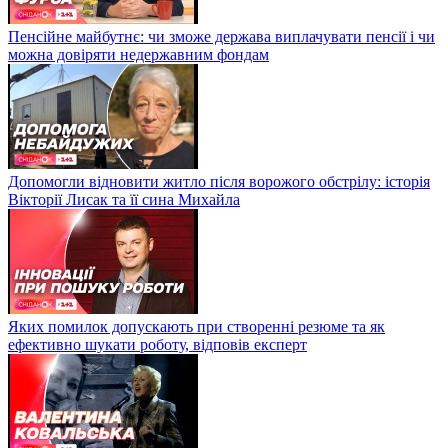
Пенсійне майбутнє: чи зможе держава виплачувати пенсії і чи
можна довіряти недержавним фондам
Допомогли відновити житло після ворожого обстрілу: історія
Вікторії Лисак та її сина Михайла
Яких помилок допускають при створенні резюме та як
ефективно шукати роботу, відповів експерт