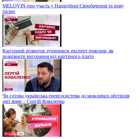
MELOVIN про участь у Нацвідборі Євробачення та нову
пісню
Кар'єрний розвиток зупинився: експерт пояснив, як
розрізнити вигорання від кар'єрного плато
Чи готова українська енергосистема до можливих обстрілів
цієї зими – Сергій Коваленко