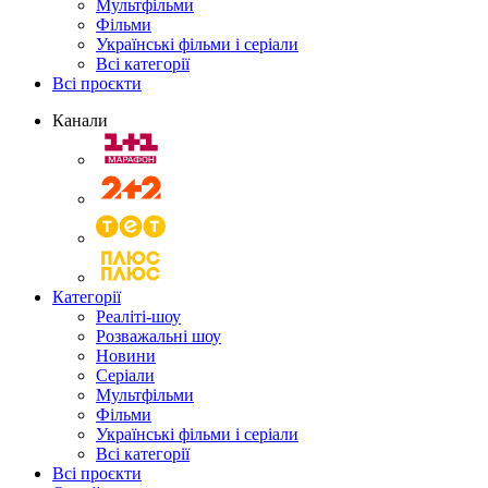
Мультфільми
Фільми
Українські фільми і серіали
Всі категорії
Всі проєкти
Канали
Категорії
Реаліті-шоу
Розважальні шоу
Новини
Серіали
Мультфільми
Фільми
Українські фільми і серіали
Всі категорії
Всі проєкти