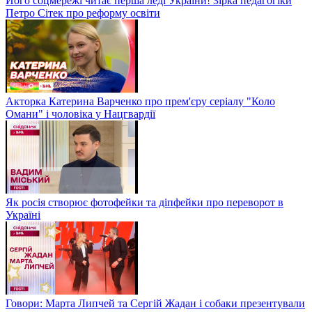
Його соцмережі читає перша леді України! Зірка педагогіки
Петро Сітек про реформу освіти
Акторка Катерина Варченко про прем'єру серіалу "Коло
Омани" і чоловіка у Нацгвардії
Як росія створює фотофейки та діпфейки про переворот в
Україні
Говори: Марта Липчей та Сергій Жадан і собаки презентували