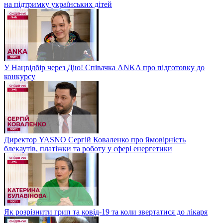
на підтримку українських дітей
У Нацвідбір через Дію! Співачка ANKA про підготовку до
конкурсу
Директор YASNO Сергій Коваленко про ймовірність
блекаутів, платіжки та роботу у сфері енергетики
Як розрізнити грип та ковід-19 та коли звертатися до лікаря