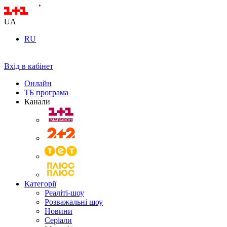
UA
RU
Вхід в кабінет
Онлайн
ТБ програма
Канали
Категорії
Реаліті-шоу
Розважальні шоу
Новини
Серіали