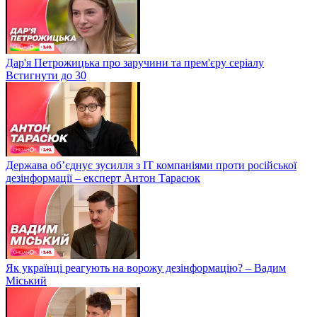
Дар'я Петрожицька про заручини та прем'єру серіалу
Встигнути до 30
Держава об’єднує зусилля з ІТ компаніями проти російської
дезінформації – експерт Антон Тарасюк
Як українці реагують на ворожу дезінформацію? – Вадим
Міський