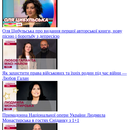
Оля Цибульська про видання першої авторської книги, нову
пісню і боротьбу з депресією
Як захистити права військових та їхніх родин під час війни —
Любов Галан
Примадонна Національної опери України Людмила
Монастирська в гостях Сніданку з 1+1