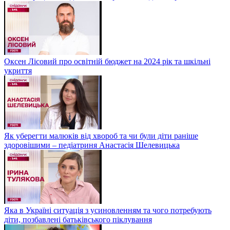
Оксен Лісовий про освітній бюджет на 2024 рік та шкільні
укриття
Як уберегти малюків від хвороб та чи були діти раніше
здоровішими – педіатриня Анастасія Шелевицька
Яка в Україні ситуація з усиновленням та чого потребують
діти, позбавлені батьківського піклування