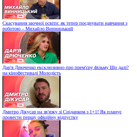
Скасування заочної освіти: як тепер поєднувати навчання з
роботою – Михайло Винницький
Дар'я Дрюченко ексклюзивно про прем'єру фільму Що далі?
на кінофестивалі Молодість
Дмитро Дікусар на зв'язку зі Сніданком з 1+1! Як планує
провести першу офіційну відпустку