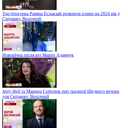
Топ-блогерка Раміна Есхакзай розкрила плани на 2024 рік у
Сніданку. Вихідний
Новорічна пісня від Марти Адамчук
Jerry Heil та Марина Соботюк про традиції Щедрого вечора
для Сніданку. Вихідний