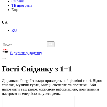
Онлайн
ТБ програма
Еще
UA
RU
Відкрити у додатку
Гості Сніданку з 1+1
До ранкової студії завжди приходять найцікавіші гості. Відомі
співаки, музичні гурти, митці, експерти та політики. Аби
наповнити ваш ранок корисною інформацією, позитивним
настроєм та енергією на увесь день.