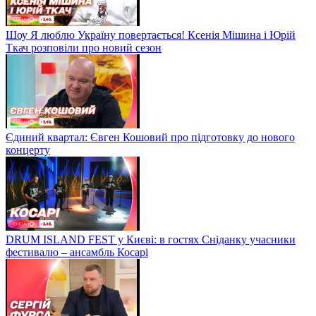
Шоу Я люблю Україну повертається! Ксенія Мішина і Юрій
Ткач розповіли про новий сезон
Єдиний квартал: Євген Кошовий про підготовку до нового
концерту
DRUM ISLAND FEST у Києві: в гостях Сніданку учасники
фестивалю – ансамбль Косарі