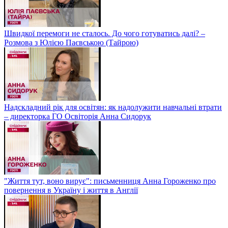
Швидкої перемоги не сталось. До чого готуватись далі? –
Розмова з Юлією Паєвською (Тайрою)
Надскладний рік для освітян: як надолужити навчальні втрати
– директорка ГО Освіторія Анна Сидорук
"Життя тут, воно вирує": письменниця Анна Гороженко про
повернення в Україну і життя в Англії