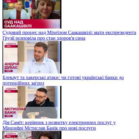
Судовий процес над Міхеїлом Саакашвілі: мати експрезидента
Грузії розповіла про стан здоров'я сина
Блекаут та хакерські атаки: чи готові українські банки до
потенційних загроз
Дія Саміт: керівник з розвитку електронних послуг у
Мінцифрі Мстислав Банік про нові послуги