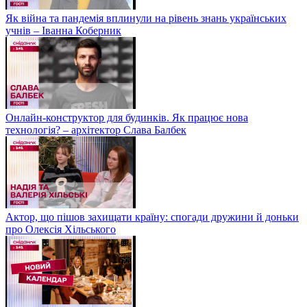
Як війна та пандемія вплинули на рівень знань українських
учнів – Іванна Коберник
Онлайн-конструктор для будинків. Як працює нова
технологія? – архітектор Слава Балбек
Актор, що пішов захищати країну: спогади дружини й доньки
про Олексія Хільського