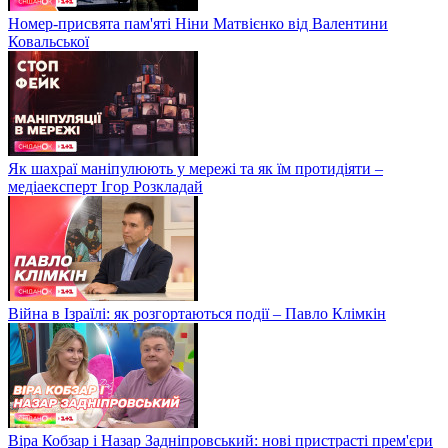
Номер-присвята пам'яті Ніни Матвієнко від Валентини
Ковальської
Як шахраї маніпулюють у мережі та як їм протидіяти –
медіаексперт Ігор Розкладай
Війна в Ізраїлі: як розгортаються події – Павло Клімкін
Віра Кобзар і Назар Задніпровський: нові пристрасті прем'єри