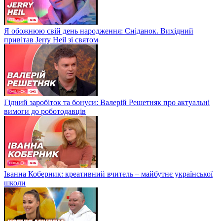
Я обожнюю свій день народження: Сніданок. Вихідний
привітав Jerry Heil зі святом
Гідний заробіток та бонуси: Валерій Решетняк про актуальні
вимоги до роботодавців
Іванна Коберник: креативний вчитель – майбутнє української
школи