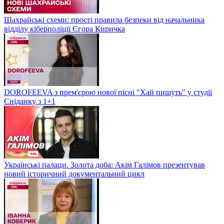
Шахрайські схеми: прості правила безпеки від начальника
відділу кіберполіції Єгора Киричка
DOROFEEVA з прем'єрою нової пісні "Хай пишуть" у студії
Сніданку з 1+1
Українські палаци. Золота доба: Акім Галімов презентував
новий історичний документальний цикл