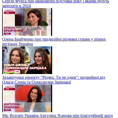
Сергій Фурса про економічні підсумки року і якими будуть
зарплати в 2024
Олена Брайченко про традиційні різдвяні страви у різних
регіонах України
Залаштунки проєкту "Різдво. Ти не один": подробиці від
Ольги Слонь та Олександри Заріцької
Міс Всесвіт-Україна Ангеліна Усанова про благодійний захід