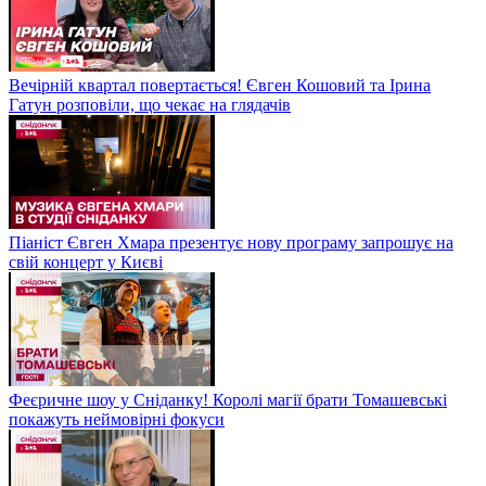
Вечірній квартал повертається! Євген Кошовий та Ірина
Гатун розповіли, що чекає на глядачів
Піаніст Євген Хмара презентує нову програму запрошує на
свій концерт у Києві
Феєричне шоу у Сніданку! Королі магії брати Томашевські
покажуть неймовірні фокуси