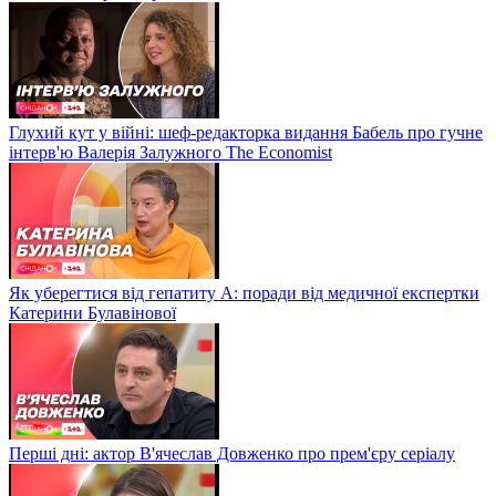
Глухий кут у війні: шеф-редакторка видання Бабель про гучне
інтерв'ю Валерія Залужного The Economist
Як уберегтися від гепатиту А: поради від медичної експертки
Катерини Булавінової
Перші дні: актор В'ячеслав Довженко про прем'єру серіалу