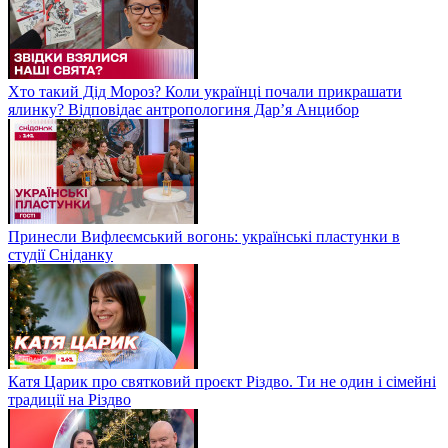
Хто такий Дід Мороз? Коли українці почали прикрашати
ялинку? Відповідає антропологиня Дарʼя Анцибор
Принесли Вифлеємський вогонь: українські пластунки в
студії Сніданку
Катя Царик про святковий проєкт Різдво. Ти не один і сімейні
традиції на Різдво