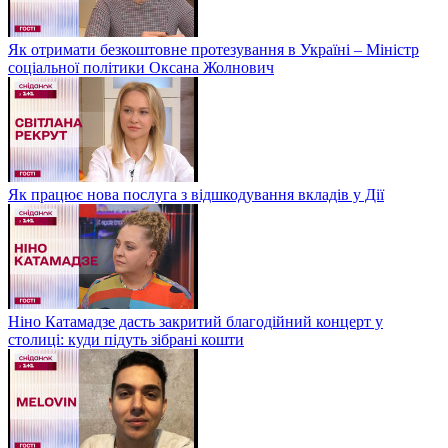
Як отримати безкоштовне протезування в Україні – Міністр
соціальної політики Оксана Жолнович
Як працює нова послуга з відшкодування вкладів у Дії
Ніно Катамадзе дасть закритий благодійний концерт у
столиці: куди підуть зібрані кошти