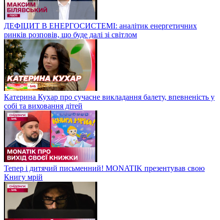
ДЕФІЦИТ В ЕНЕРГОСИСТЕМІ: аналітик енергетичних
ринків розповів, що буде далі зі світлом
Катерина Кухар про сучасне викладання балету, впевненість у
собі та виховання дітей
Тепер і дитячий письменний! MONATIK презентував свою
Книгу мрій