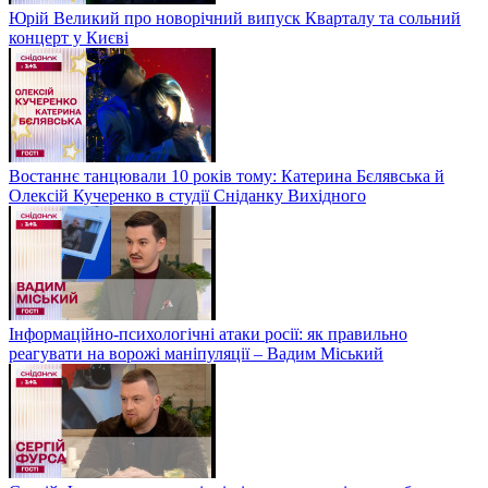
Юрій Великий про новорічний випуск Кварталу та сольний
концерт у Києві
Востаннє танцювали 10 років тому: Катерина Бєлявська й
Олексій Кучеренко в студії Сніданку Вихідного
Інформаційно-психологічні атаки росії: як правильно
реагувати на ворожі маніпуляції – Вадим Міський