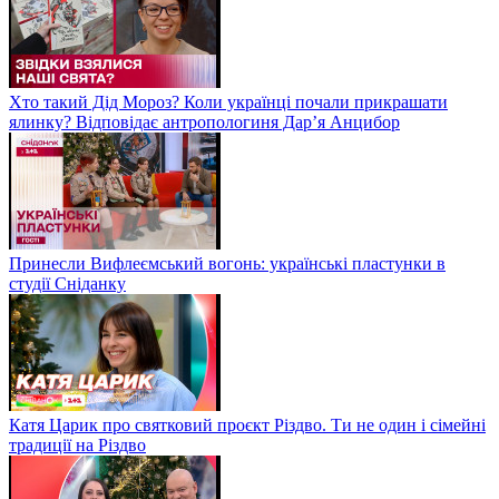
Хто такий Дід Мороз? Коли українці почали прикрашати
ялинку? Відповідає антропологиня Дарʼя Анцибор
Принесли Вифлеємський вогонь: українські пластунки в
студії Сніданку
Катя Царик про святковий проєкт Різдво. Ти не один і сімейні
традиції на Різдво