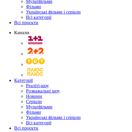
Мультфільми
Фільми
Українські фільми і серіали
Всі категорії
Всі проєкти
Канали
Категорії
Реаліті-шоу
Розважальні шоу
Новини
Серіали
Мультфільми
Фільми
Українські фільми і серіали
Всі категорії
Всі проєкти