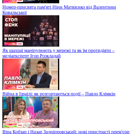
Номер-присвята пам'яті Ніни Матвієнко від Валентини
Ковальської
Як шахраї маніпулюють у мережі та як їм протидіяти –
медіаексперт Ігор Розкладай
Війна в Ізраїлі: як розгортаються події – Павло Клімкін
Віра Кобзар і Назар Задніпровський: нові пристрасті прем'єри