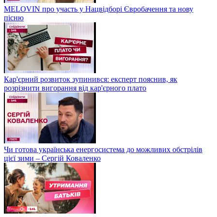
MELOVIN про участь у Нацвідборі Євробачення та нову
пісню
Кар'єрний розвиток зупинився: експерт пояснив, як
розрізнити вигорання від кар'єрного плато
Чи готова українська енергосистема до можливих обстрілів
цієї зими – Сергій Коваленко