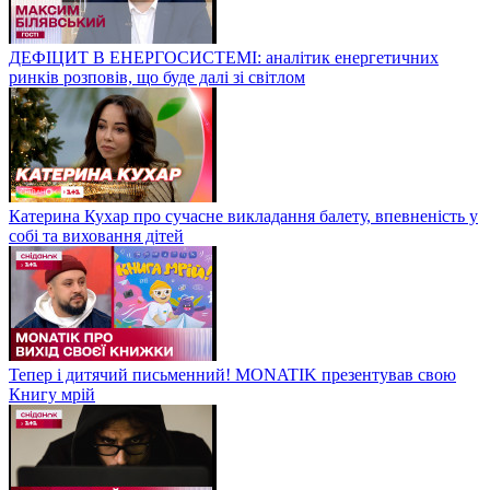
ДЕФІЦИТ В ЕНЕРГОСИСТЕМІ: аналітик енергетичних
ринків розповів, що буде далі зі світлом
Катерина Кухар про сучасне викладання балету, впевненість у
собі та виховання дітей
Тепер і дитячий письменний! MONATIK презентував свою
Книгу мрій