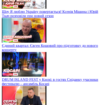
Шоу Я люблю Україну повертається! Ксенія Мішина і Юрій
Ткач розповіли про новий сезон
Єдиний квартал: Євген Кошовий про підготовку до нового
концерту
DRUM ISLAND FEST у Києві: в гостях Сніданку учасники
фестивалю – ансамбль Косарі