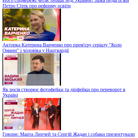
Його соцмережі читає перша леді України! Зірка педагогіки
Петро Сітек про реформу освіти
Акторка Катерина Варченко про прем'єру серіалу "Коло
Омани" і чоловіка у Нацгвардії
Як росія створює фотофейки та діпфейки про переворот в
Україні
Говори: Марта Липчей та Сергій Жадан і собаки презентували