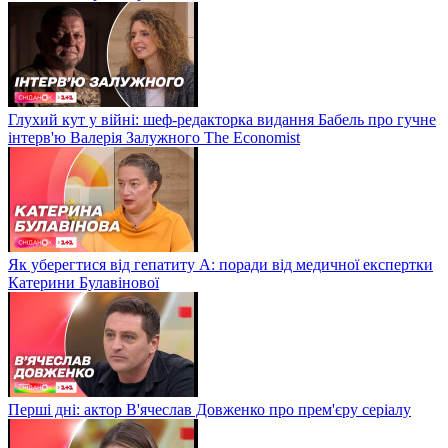
Глухий кут у війні: шеф-редакторка видання Бабель про гучне
інтерв'ю Валерія Залужного The Economist
Як уберегтися від гепатиту А: поради від медичної експертки
Катерини Булавінової
Перші дні: актор В'ячеслав Довженко про прем'єру серіалу