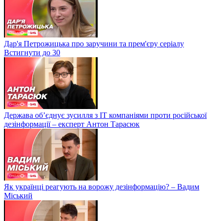
Дар'я Петрожицька про заручини та прем'єру серіалу
Встигнути до 30
Держава об’єднує зусилля з ІТ компаніями проти російської
дезінформації – експерт Антон Тарасюк
Як українці реагують на ворожу дезінформацію? – Вадим
Міський