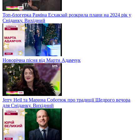
Топ-блогерка Раміна Есхакзай розкрила плани на 2024 рік у
Сніданку. Вихідний
Новорічна пісня від Марти Адамчук
Jerry Heil та Марина Соботюк про традиції Щедрого вечора
для Сніданку. Вихідний