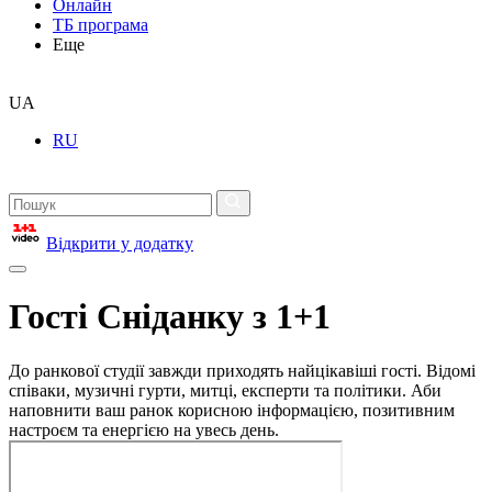
Онлайн
ТБ програма
Еще
UA
RU
Відкрити у додатку
Гості Сніданку з 1+1
До ранкової студії завжди приходять найцікавіші гості. Відомі
співаки, музичні гурти, митці, експерти та політики. Аби
наповнити ваш ранок корисною інформацією, позитивним
настроєм та енергією на увесь день.