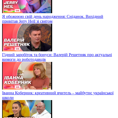
Я обожнюю свій день народження: Сніданок. Вихідний
привітав Jerry Heil зі святом
Гідний заробіток та бонуси: Валерій Решетняк про актуальні
вимоги до роботодавців
Іванна Коберник: креативний вчитель – майбутнє української
школи