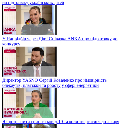
на підтримку українських дітей
У Нацвідбір через Дію! Співачка ANKA про підготовку до
конкурсу
Директор YASNO Сергій Коваленко про ймовірність
блекаутів, платіжки та роботу у сфері енергетики
Як розрізнити грип та ковід-19 та коли звертатися до лікаря