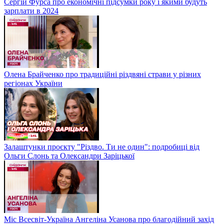
Сергій Фурса про економічні підсумки року і якими будуть
зарплати в 2024
Олена Брайченко про традиційні різдвяні страви у різних
регіонах України
Залаштунки проєкту "Різдво. Ти не один": подробиці від
Ольги Слонь та Олександри Заріцької
Міс Всесвіт-Україна Ангеліна Усанова про благодійний захід