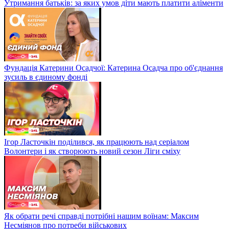
Утримання батьків: за яких умов діти мають платити аліменти
Фундація Катерини Осадчої: Катерина Осадча про об'єднання
зусиль в єдиному фонді
Ігор Ласточкін поділився, як працюють над серіалом
Волонтери і як створюють новий сезон Ліги сміху
Як обрати речі справді потрібні нашим воїнам: Максим
Несміянов про потреби військових