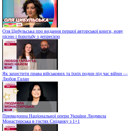
Оля Цибульська про видання першої авторської книги, нову
пісню і боротьбу з депресією
Як захистити права військових та їхніх родин під час війни —
Любов Галан
Примадонна Національної опери України Людмила
Монастирська в гостях Сніданку з 1+1