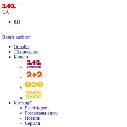
UA
RU
Вхід в кабінет
Онлайн
ТБ програма
Канали
Категорії
Реаліті-шоу
Розважальні шоу
Новини
Серіали