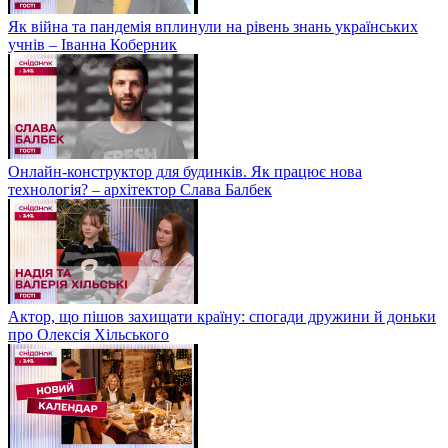
Як війна та пандемія вплинули на рівень знань українських
учнів – Іванна Коберник
Онлайн-конструктор для будинків. Як працює нова
технологія? – архітектор Слава Балбек
Актор, що пішов захищати країну: спогади дружини й доньки
про Олексія Хільського