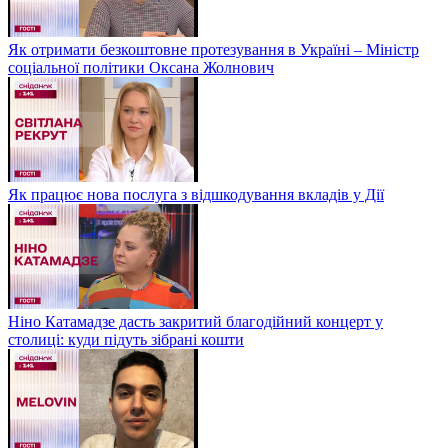
Як отримати безкоштовне протезування в Україні – Міністр
соціальної політики Оксана Жолнович
Як працює нова послуга з відшкодування вкладів у Дії
Ніно Катамадзе дасть закритий благодійний концерт у
столиці: куди підуть зібрані кошти