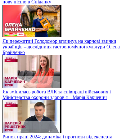
нову пісню в Сніданку
Як пережитий Голодомор вплинув на харчові звички
українців – дослідниця гастрономічної культури Олена
Брайченко
Як змінилась робота ВЛК за співпраці військових і
Міністерства охорони здоров'я – Марія Карчевич
Ринок праці 2024: динаміка і прогнози від експерта