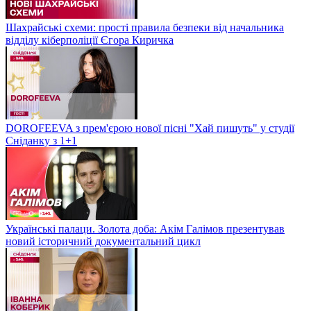
Шахрайські схеми: прості правила безпеки від начальника
відділу кіберполіції Єгора Киричка
DOROFEEVA з прем'єрою нової пісні "Хай пишуть" у студії
Сніданку з 1+1
Українські палаци. Золота доба: Акім Галімов презентував
новий історичний документальний цикл