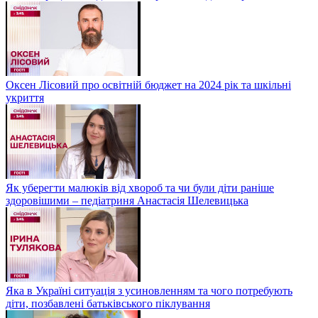
Оксен Лісовий про освітній бюджет на 2024 рік та шкільні
укриття
Як уберегти малюків від хвороб та чи були діти раніше
здоровішими – педіатриня Анастасія Шелевицька
Яка в Україні ситуація з усиновленням та чого потребують
діти, позбавлені батьківського піклування