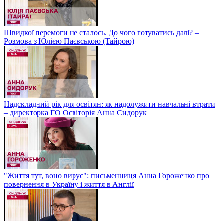
Швидкої перемоги не сталось. До чого готуватись далі? –
Розмова з Юлією Паєвською (Тайрою)
Надскладний рік для освітян: як надолужити навчальні втрати
– директорка ГО Освіторія Анна Сидорук
"Життя тут, воно вирує": письменниця Анна Гороженко про
повернення в Україну і життя в Англії