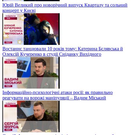
Юрій Великий про новорічний випуск Кварталу та сольний
концерт у Києві
Востаннє танцювали 10 років тому: Катерина Бєлявська й
Олексій Кучеренко в студії Сніданку Вихідного
Інформаційно-психологічні атаки росії: як правильно
реагувати на ворожі маніпуляції – Вадим Міський