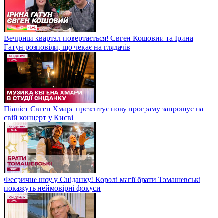
Вечірній квартал повертається! Євген Кошовий та Ірина
Гатун розповіли, що чекає на глядачів
Піаніст Євген Хмара презентує нову програму запрошує на
свій концерт у Києві
Феєричне шоу у Сніданку! Королі магії брати Томашевські
покажуть неймовірні фокуси