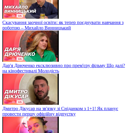
Скасування заочної освіти: як тепер поєднувати навчання з
роботою – Михайло Винницький
Дар'я Дрюченко ексклюзивно про прем'єру фільму Що далі?
на кінофестивалі Молодість
Дмитро Дікусар на зв'язку зі Сніданком з 1+1! Як планує
провести першу офіційну відпустку