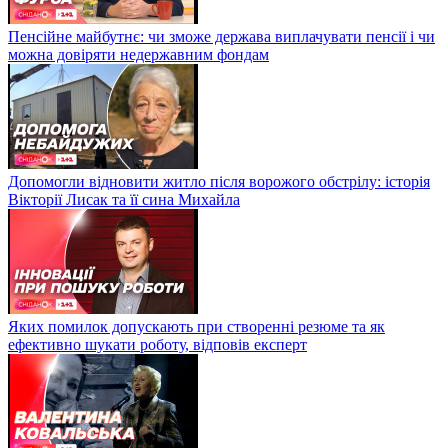
Пенсійне майбутнє: чи зможе держава виплачувати пенсії і чи
можна довіряти недержавним фондам
Допомогли відновити житло після ворожого обстрілу: історія
Вікторії Лисак та її сина Михайла
Яких помилок допускають при створенні резюме та як
ефективно шукати роботу, відповів експерт