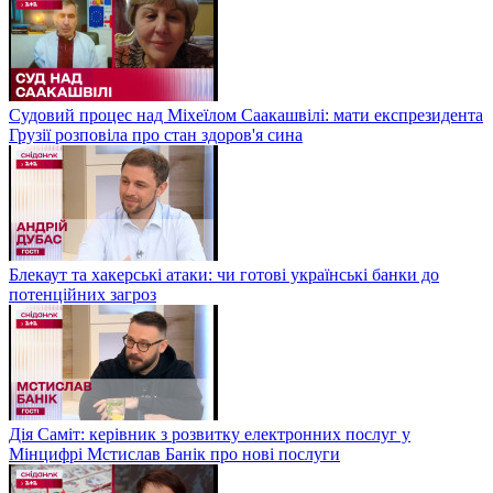
Судовий процес над Міхеїлом Саакашвілі: мати експрезидента
Грузії розповіла про стан здоров'я сина
Блекаут та хакерські атаки: чи готові українські банки до
потенційних загроз
Дія Саміт: керівник з розвитку електронних послуг у
Мінцифрі Мстислав Банік про нові послуги