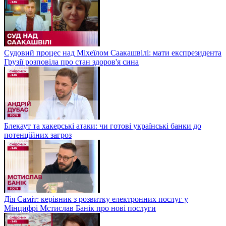
Судовий процес над Міхеїлом Саакашвілі: мати експрезидента
Грузії розповіла про стан здоров'я сина
Блекаут та хакерські атаки: чи готові українські банки до
потенційних загроз
Дія Саміт: керівник з розвитку електронних послуг у
Мінцифрі Мстислав Банік про нові послуги