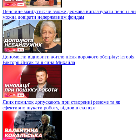
Пенсійне майбутнє: чи зможе держава виплачувати пенсії і чи
можна довіряти недержавним фондам
Допомогли відновити житло після ворожого обстрілу: історія
Вікторії Лисак та її сина Михайла
Яких помилок допускають при створенні резюме та як
ефективно шукати роботу, відповів експерт