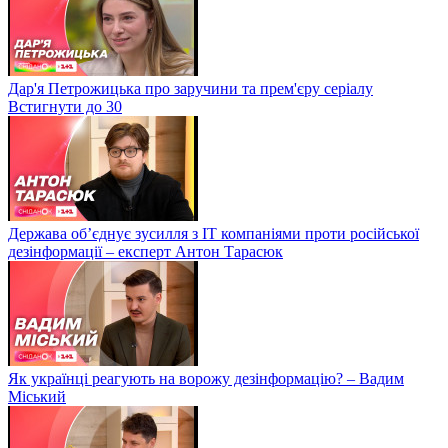
Дар'я Петрожицька про заручини та прем'єру серіалу
Встигнути до 30
Держава об’єднує зусилля з ІТ компаніями проти російської
дезінформації – експерт Антон Тарасюк
Як українці реагують на ворожу дезінформацію? – Вадим
Міський