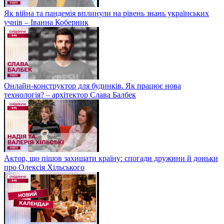
Як війна та пандемія вплинули на рівень знань українських
учнів – Іванна Коберник
Онлайн-конструктор для будинків. Як працює нова
технологія? – архітектор Слава Балбек
Актор, що пішов захищати країну: спогади дружини й доньки
про Олексія Хільського