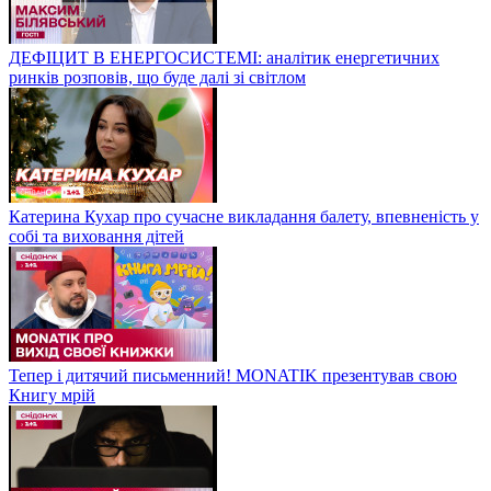
ДЕФІЦИТ В ЕНЕРГОСИСТЕМІ: аналітик енергетичних
ринків розповів, що буде далі зі світлом
Катерина Кухар про сучасне викладання балету, впевненість у
собі та виховання дітей
Тепер і дитячий письменний! MONATIK презентував свою
Книгу мрій