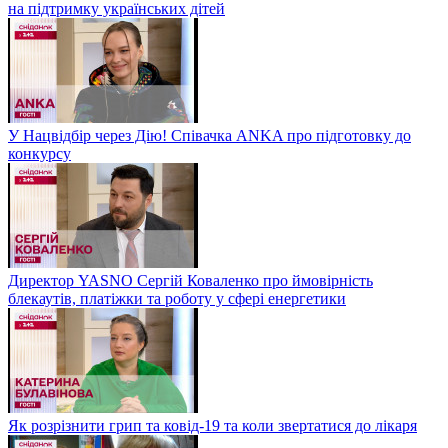
на підтримку українських дітей
У Нацвідбір через Дію! Співачка ANKA про підготовку до
конкурсу
Директор YASNO Сергій Коваленко про ймовірність
блекаутів, платіжки та роботу у сфері енергетики
Як розрізнити грип та ковід-19 та коли звертатися до лікаря