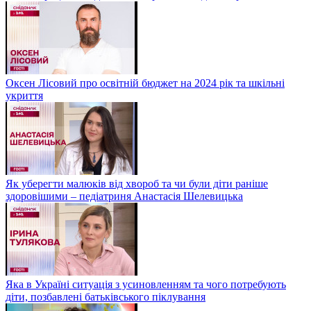
Оксен Лісовий про освітній бюджет на 2024 рік та шкільні
укриття
Як уберегти малюків від хвороб та чи були діти раніше
здоровішими – педіатриня Анастасія Шелевицька
Яка в Україні ситуація з усиновленням та чого потребують
діти, позбавлені батьківського піклування