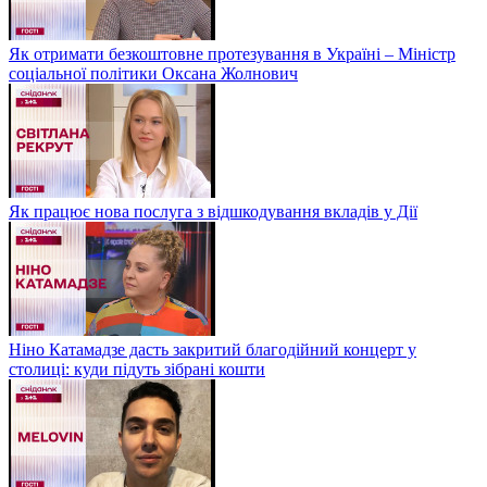
Як отримати безкоштовне протезування в Україні – Міністр
соціальної політики Оксана Жолнович
Як працює нова послуга з відшкодування вкладів у Дії
Ніно Катамадзе дасть закритий благодійний концерт у
столиці: куди підуть зібрані кошти