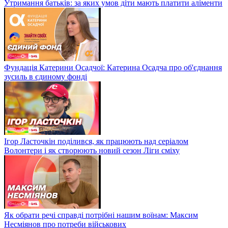
Утримання батьків: за яких умов діти мають платити аліменти
Фундація Катерини Осадчої: Катерина Осадча про об'єднання
зусиль в єдиному фонді
Ігор Ласточкін поділився, як працюють над серіалом
Волонтери і як створюють новий сезон Ліги сміху
Як обрати речі справді потрібні нашим воїнам: Максим
Несміянов про потреби військових