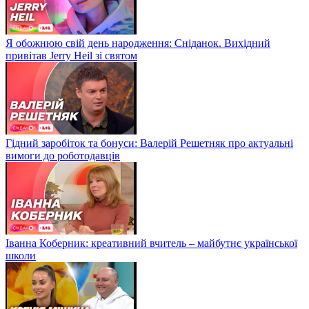
Я обожнюю свій день народження: Сніданок. Вихідний
привітав Jerry Heil зі святом
Гідний заробіток та бонуси: Валерій Решетняк про актуальні
вимоги до роботодавців
Іванна Коберник: креативний вчитель – майбутнє української
школи