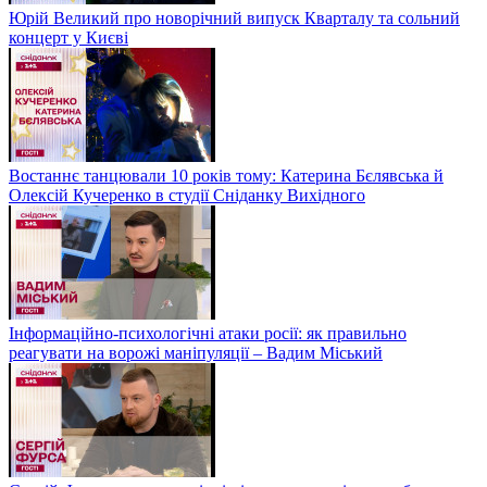
Юрій Великий про новорічний випуск Кварталу та сольний
концерт у Києві
Востаннє танцювали 10 років тому: Катерина Бєлявська й
Олексій Кучеренко в студії Сніданку Вихідного
Інформаційно-психологічні атаки росії: як правильно
реагувати на ворожі маніпуляції – Вадим Міський