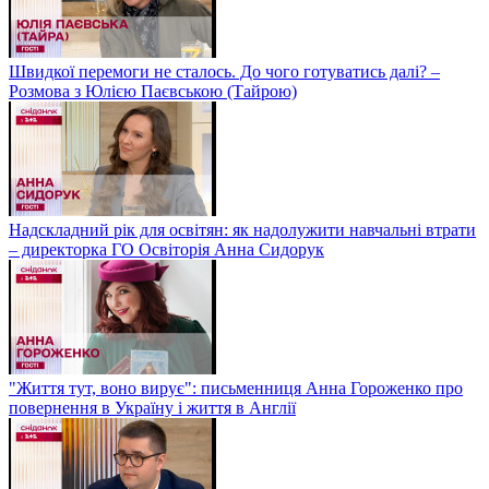
Швидкої перемоги не сталось. До чого готуватись далі? –
Розмова з Юлією Паєвською (Тайрою)
Надскладний рік для освітян: як надолужити навчальні втрати
– директорка ГО Освіторія Анна Сидорук
"Життя тут, воно вирує": письменниця Анна Гороженко про
повернення в Україну і життя в Англії