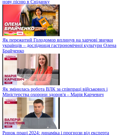
нову пісню в Сніданку
Як пережитий Голодомор вплинув на харчові звички
українців – дослідниця гастрономічної культури Олена
Брайченко
Як змінилась робота ВЛК за співпраці військових і
Міністерства охорони здоров'я – Марія Карчевич
Ринок праці 2024: динаміка і прогнози від експерта