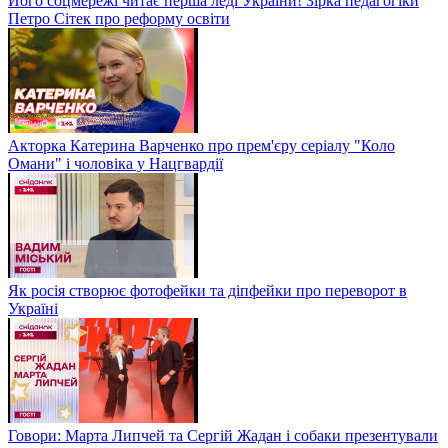
Його соцмережі читає перша леді України! Зірка педагогіки
Петро Сітек про реформу освіти
Акторка Катерина Варченко про прем'єру серіалу "Коло
Омани" і чоловіка у Нацгвардії
Як росія створює фотофейки та діпфейки про переворот в
Україні
Говори: Марта Липчей та Сергій Жадан і собаки презентували