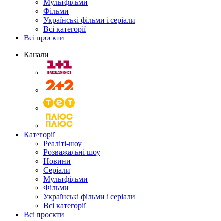
Мультфільми
Фільми
Українські фільми і серіали
Всі категорії
Всі проєкти
Канали
Категорії
Реаліті-шоу
Розважальні шоу
Новини
Серіали
Мультфільми
Фільми
Українські фільми і серіали
Всі категорії
Всі проєкти