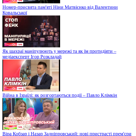
Номер-присвята пам'яті Ніни Матвієнко від Валентини
Ковальської
Як шахраї маніпулюють у мережі та як їм протидіяти –
медіаексперт Ігор Розкладай
Війна в Ізраїлі: як розгортаються події – Павло Клімкін
Віра Кобзар і Назар Задніпровський: нові пристрасті прем'єри