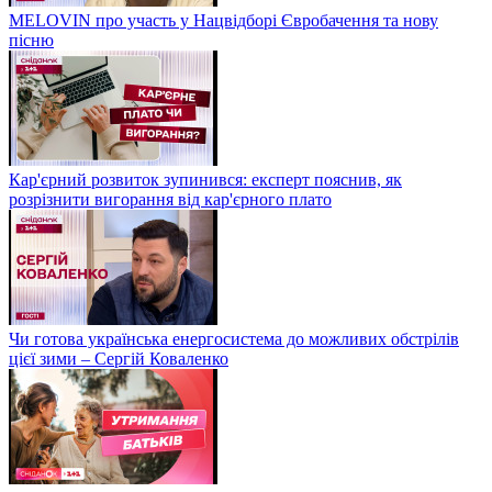
MELOVIN про участь у Нацвідборі Євробачення та нову
пісню
Кар'єрний розвиток зупинився: експерт пояснив, як
розрізнити вигорання від кар'єрного плато
Чи готова українська енергосистема до можливих обстрілів
цієї зими – Сергій Коваленко