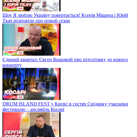
Шоу Я люблю Україну повертається! Ксенія Мішина і Юрій
Ткач розповіли про новий сезон
Єдиний квартал: Євген Кошовий про підготовку до нового
концерту
DRUM ISLAND FEST у Києві: в гостях Сніданку учасники
фестивалю – ансамбль Косарі