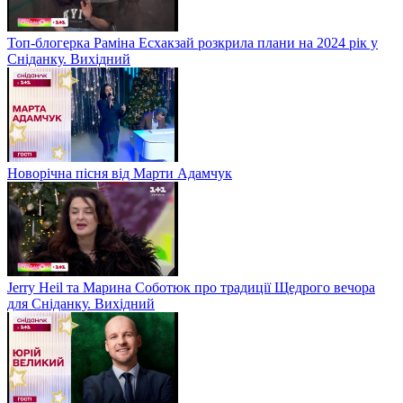
Топ-блогерка Раміна Есхакзай розкрила плани на 2024 рік у
Сніданку. Вихідний
Новорічна пісня від Марти Адамчук
Jerry Heil та Марина Соботюк про традиції Щедрого вечора
для Сніданку. Вихідний