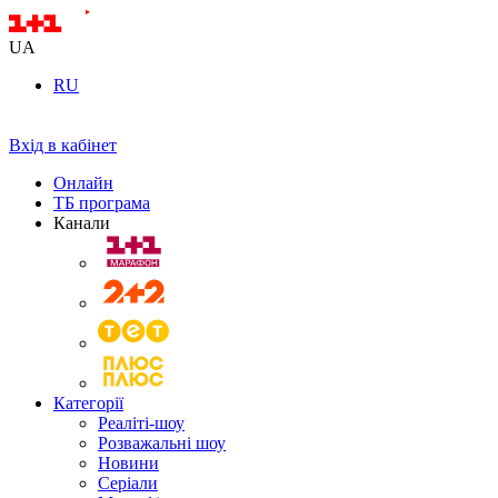
UA
RU
Вхід в кабінет
Онлайн
ТБ програма
Канали
Категорії
Реаліті-шоу
Розважальні шоу
Новини
Серіали