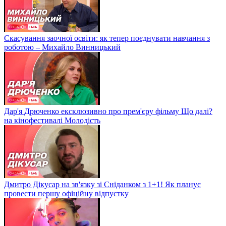
Скасування заочної освіти: як тепер поєднувати навчання з
роботою – Михайло Винницький
Дар'я Дрюченко ексклюзивно про прем'єру фільму Що далі?
на кінофестивалі Молодість
Дмитро Дікусар на зв'язку зі Сніданком з 1+1! Як планує
провести першу офіційну відпустку