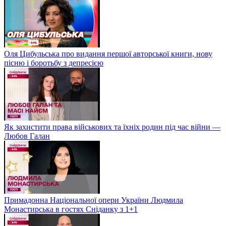
Оля Цибульська про видання першої авторської книги, нову
пісню і боротьбу з депресією
Як захистити права військових та їхніх родин під час війни —
Любов Галан
Примадонна Національної опери України Людмила
Монастирська в гостях Сніданку з 1+1