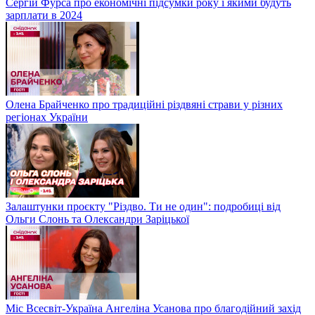
Сергій Фурса про економічні підсумки року і якими будуть
зарплати в 2024
Олена Брайченко про традиційні різдвяні страви у різних
регіонах України
Залаштунки проєкту "Різдво. Ти не один": подробиці від
Ольги Слонь та Олександри Заріцької
Міс Всесвіт-Україна Ангеліна Усанова про благодійний захід