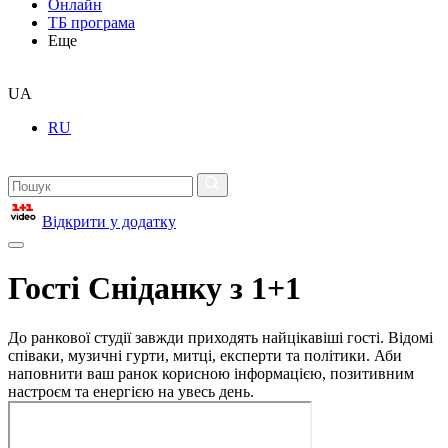
Онлайн
ТБ програма
Еще
UA
RU
Відкрити у додатку
Гості Сніданку з 1+1
До ранкової студії завжди приходять найцікавіші гості. Відомі
співаки, музичні гурти, митці, експерти та політики. Аби
наповнити ваш ранок корисною інформацією, позитивним
настроєм та енергією на увесь день.