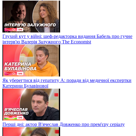
Глухий кут у війні: шеф-редакторка видання Бабель про гучне
інтерв'ю Валерія Залужного The Economist
Як уберегтися від гепатиту А: поради від медичної експертки
Катерини Булавінової
Перші дні: актор В'ячеслав Довженко про прем'єру серіалу