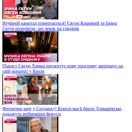
Вечірній квартал повертається! Євген Кошовий та Ірина
Гатун розповіли, що чекає на глядачів
Піаніст Євген Хмара презентує нову програму запрошує на
свій концерт у Києві
Феєричне шоу у Сніданку! Королі магії брати Томашевські
покажуть неймовірні фокуси