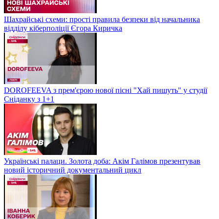
Шахрайські схеми: прості правила безпеки від начальника
відділу кіберполіції Єгора Киричка
DOROFEEVA з прем'єрою нової пісні "Хай пишуть" у студії
Сніданку з 1+1
Українські палаци. Золота доба: Акім Галімов презентував
новий історичний документальний цикл