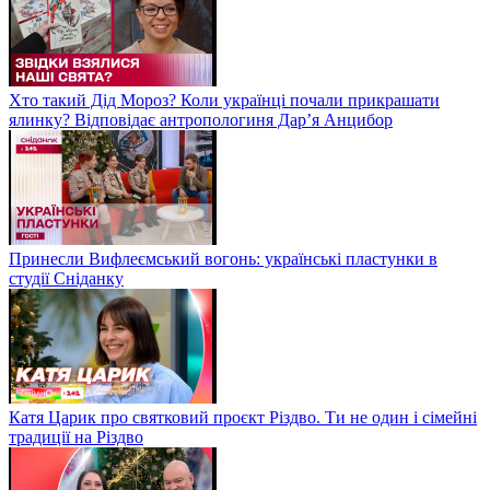
Хто такий Дід Мороз? Коли українці почали прикрашати
ялинку? Відповідає антропологиня Дарʼя Анцибор
Принесли Вифлеємський вогонь: українські пластунки в
студії Сніданку
Катя Царик про святковий проєкт Різдво. Ти не один і сімейні
традиції на Різдво