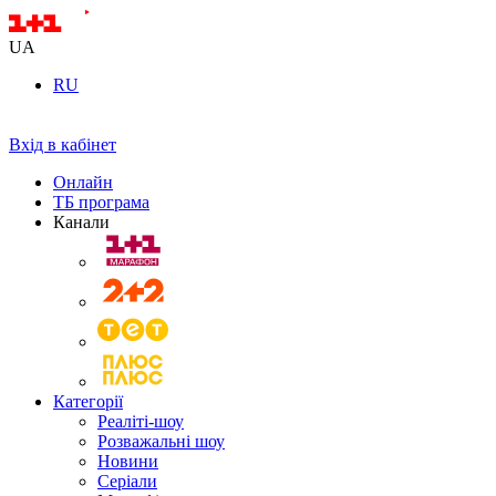
UA
RU
Вхід в кабінет
Онлайн
ТБ програма
Канали
Категорії
Реаліті-шоу
Розважальні шоу
Новини
Серіали