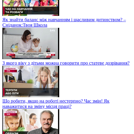
Як знайти баланс між навчанням і щасливим дитинством? –
Сніданок:Твоя Школа
З якого віку з дітьми можна говорити про статеве дозрівання?
Що робити, якщо на роботі нестерпно? Час змін! Як
наважитися на зміну місця праці?