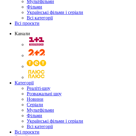
Мультфільми
Фільми
Українські фільми і серіали
Всі категорії
Всі проєкти
Канали
Категорії
Реаліті-шоу
Розважальні шоу
Новини
Серіали
Мультфільми
Фільми
Українські фільми і серіали
Всі категорії
Всі проєкти