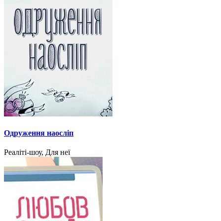
Одруження наосліп
Реаліті-шоу, Для неї