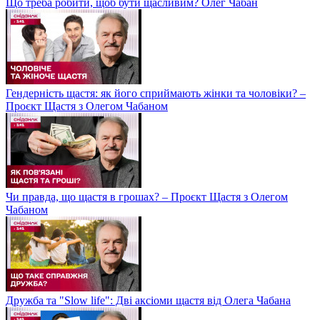
Що треба робити, щоб бути щасливим? Олег Чабан
Гендерність щастя: як його сприймають жінки та чоловіки? –
Проєкт Щастя з Олегом Чабаном
Чи правда, що щастя в грошах? – Проєкт Щастя з Олегом
Чабаном
Дружба та "Slow life": Дві аксіоми щастя від Олега Чабана