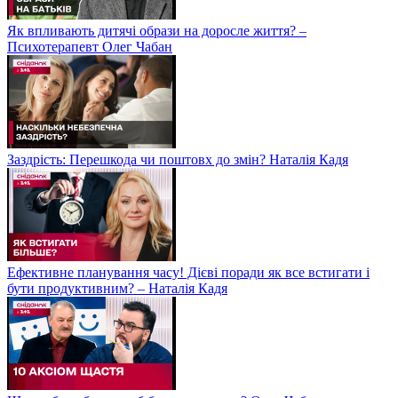
Як впливають дитячі образи на доросле життя? –
Психотерапевт Олег Чабан
Заздрість: Перешкода чи поштовх до змін? Наталія Кадя
Ефективне планування часу! Дієві поради як все встигати і
бути продуктивним? – Наталія Кадя