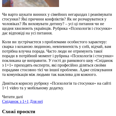
Чи варто шукати винних у сімейних негараздах і реанімувати
стосунки? Які причини конфліктів? Як не розчаруватися у
чоловіках? Як виховувати дитину? – усі ці питання чи не
щодня хвилюють українців. Рубрика «Психологія і стосунки»
дає відповіді на усі питання.
Коли ви зустрічаєтеся з проблемами особистого характеру:
сварка з коханою людиною, невпевненість у собі, відчай, вам
потрібна влучна порада. Часто люди не отримують такої
поради в потрібний момент і рубрика «Психологія і стосунки»
покликана це виправити. У гості до ранкового шоу «Сніданок
з 1+1» приходять експерти, які професійно діляться своїми
порадами стосовно тієї чи іншої проблеми. Адже спілкування
та комунікація між людьми так важлива для кожного.
Дивіться корисну рубрику «Психологія та стосунки» на сайті
1+1 video та у мобільному додатку.
Читати далі
Сніданок з 1+1
Для неї
Схожі проєкти