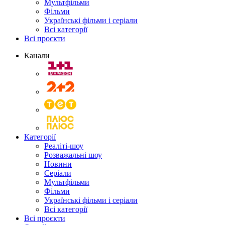
Мультфільми
Фільми
Українські фільми і серіали
Всі категорії
Всі проєкти
Канали
Категорії
Реаліті-шоу
Розважальні шоу
Новини
Серіали
Мультфільми
Фільми
Українські фільми і серіали
Всі категорії
Всі проєкти