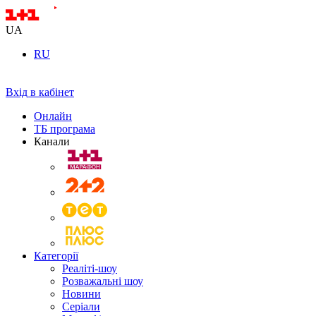
UA
RU
Вхід в кабінет
Онлайн
ТБ програма
Канали
Категорії
Реаліті-шоу
Розважальні шоу
Новини
Серіали