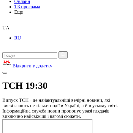
Онлайн
ТБ програма
Еще
UA
RU
Відкрити у додатку
ТСН 19:30
Випуск ТСН - це найактуальніші вечірні новини, які
висвітлюють не тільки події в Україні, а й в усьому світі.
Інформаційна служба новин пропонує увазі глядачів
виключно найсвіжіші і вагомі сюжети.