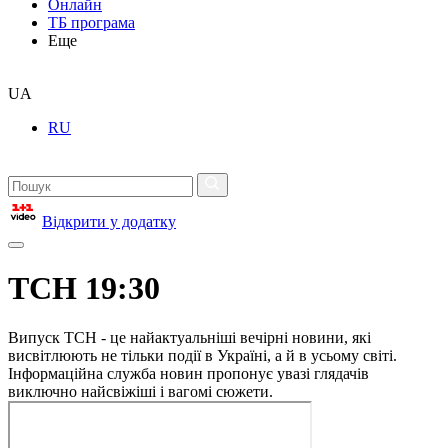
Онлайн
ТБ програма
Еще
UA
RU
Відкрити у додатку
ТСН 19:30
Випуск ТСН - це найактуальніші вечірні новини, які
висвітлюють не тільки події в Україні, а й в усьому світі.
Інформаційна служба новин пропонує увазі глядачів
виключно найсвіжіші і вагомі сюжети.