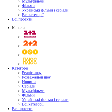
Мультфільми
Фільми
Українські фільми і серіали
Всі категорії
Всі проєкти
Канали
Категорії
Реаліті-шоу
Розважальні шоу
Новини
Серіали
Мультфільми
Фільми
Українські фільми і серіали
Всі категорії
Всі проєкти