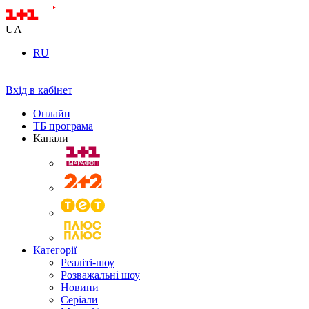
UA
RU
Вхід в кабінет
Онлайн
ТБ програма
Канали
Категорії
Реаліті-шоу
Розважальні шоу
Новини
Серіали