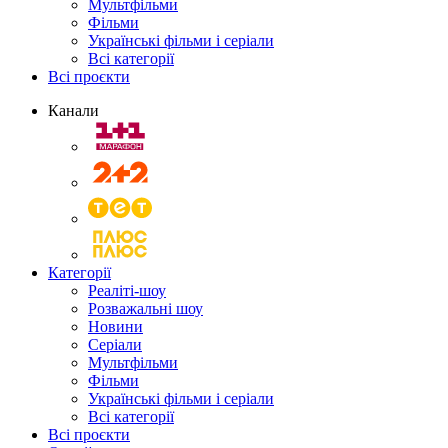
Мультфільми
Фільми
Українські фільми і серіали
Всі категорії
Всі проєкти
Канали
Категорії
Реаліті-шоу
Розважальні шоу
Новини
Серіали
Мультфільми
Фільми
Українські фільми і серіали
Всі категорії
Всі проєкти