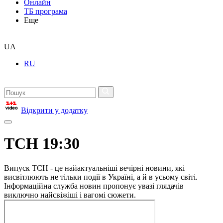
Онлайн
ТБ програма
Еще
UA
RU
Відкрити у додатку
ТСН 19:30
Випуск ТСН - це найактуальніші вечірні новини, які
висвітлюють не тільки події в Україні, а й в усьому світі.
Інформаційна служба новин пропонує увазі глядачів
виключно найсвіжіші і вагомі сюжети.