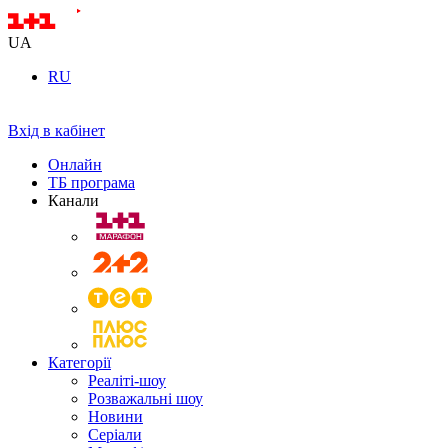
UA
RU
Вхід в кабінет
Онлайн
ТБ програма
Канали
Категорії
Реаліті-шоу
Розважальні шоу
Новини
Серіали