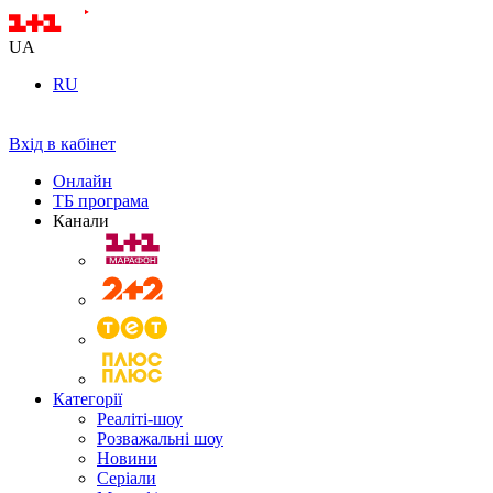
UA
RU
Вхід в кабінет
Онлайн
ТБ програма
Канали
Категорії
Реаліті-шоу
Розважальні шоу
Новини
Серіали