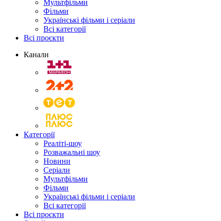
Мультфільми
Фільми
Українські фільми і серіали
Всі категорії
Всі проєкти
Канали
Категорії
Реаліті-шоу
Розважальні шоу
Новини
Серіали
Мультфільми
Фільми
Українські фільми і серіали
Всі категорії
Всі проєкти