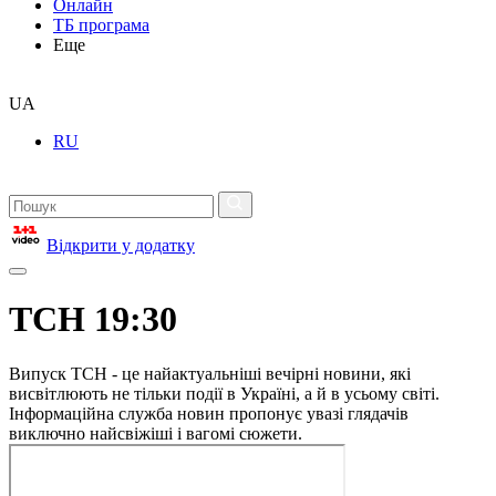
Онлайн
ТБ програма
Еще
UA
RU
Відкрити у додатку
ТСН 19:30
Випуск ТСН - це найактуальніші вечірні новини, які
висвітлюють не тільки події в Україні, а й в усьому світі.
Інформаційна служба новин пропонує увазі глядачів
виключно найсвіжіші і вагомі сюжети.