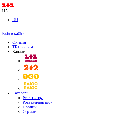
UA
RU
Вхід в кабінет
Онлайн
ТБ програма
Канали
Категорії
Реаліті-шоу
Розважальні шоу
Новини
Серіали