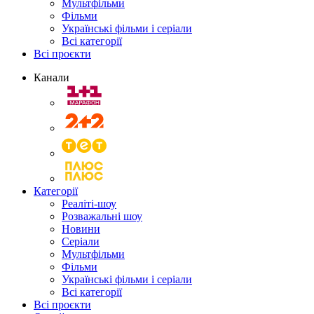
Мультфільми
Фільми
Українські фільми і серіали
Всі категорії
Всі проєкти
Канали
Категорії
Реаліті-шоу
Розважальні шоу
Новини
Серіали
Мультфільми
Фільми
Українські фільми і серіали
Всі категорії
Всі проєкти