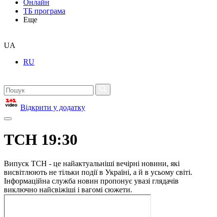
Онлайн
ТБ програма
Еще
UA
RU
Відкрити у додатку
ТСН 19:30
Випуск ТСН - це найактуальніші вечірні новини, які
висвітлюють не тільки події в Україні, а й в усьому світі.
Інформаційна служба новин пропонує увазі глядачів
виключно найсвіжіші і вагомі сюжети.