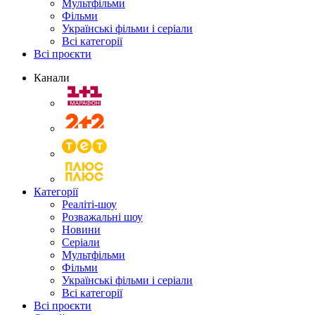
Мультфільми
Фільми
Українські фільми і серіали
Всі категорії
Всі проєкти
Канали
Категорії
Реаліті-шоу
Розважальні шоу
Новини
Серіали
Мультфільми
Фільми
Українські фільми і серіали
Всі категорії
Всі проєкти