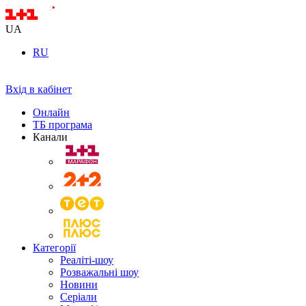
UA
RU
Вхід в кабінет
Онлайн
ТБ програма
Канали
Категорії
Реаліті-шоу
Розважальні шоу
Новини
Серіали