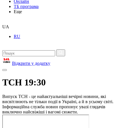
Онлайн
ТБ програма
Еще
UA
RU
Відкрити у додатку
ТСН 19:30
Випуск ТСН - це найактуальніші вечірні новини, які
висвітлюють не тільки події в Україні, а й в усьому світі.
Інформаційна служба новин пропонує увазі глядачів
виключно найсвіжіші і вагомі сюжети.