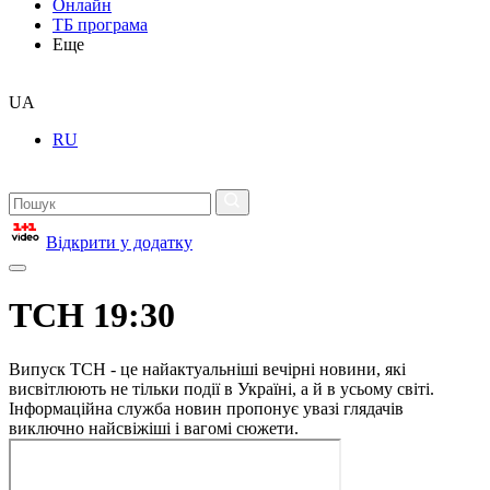
Онлайн
ТБ програма
Еще
UA
RU
Відкрити у додатку
ТСН 19:30
Випуск ТСН - це найактуальніші вечірні новини, які
висвітлюють не тільки події в Україні, а й в усьому світі.
Інформаційна служба новин пропонує увазі глядачів
виключно найсвіжіші і вагомі сюжети.