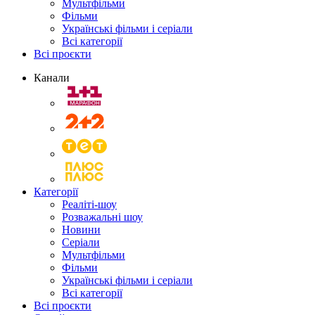
Мультфільми
Фільми
Українські фільми і серіали
Всі категорії
Всі проєкти
Канали
Категорії
Реаліті-шоу
Розважальні шоу
Новини
Серіали
Мультфільми
Фільми
Українські фільми і серіали
Всі категорії
Всі проєкти