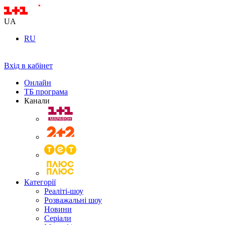
UA
RU
Вхід в кабінет
Онлайн
ТБ програма
Канали
Категорії
Реаліті-шоу
Розважальні шоу
Новини
Серіали