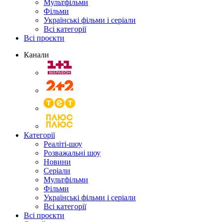
Мультфільми
Фільми
Українські фільми і серіали
Всі категорії
Всі проєкти
Канали
Категорії
Реаліті-шоу
Розважальні шоу
Новини
Серіали
Мультфільми
Фільми
Українські фільми і серіали
Всі категорії
Всі проєкти