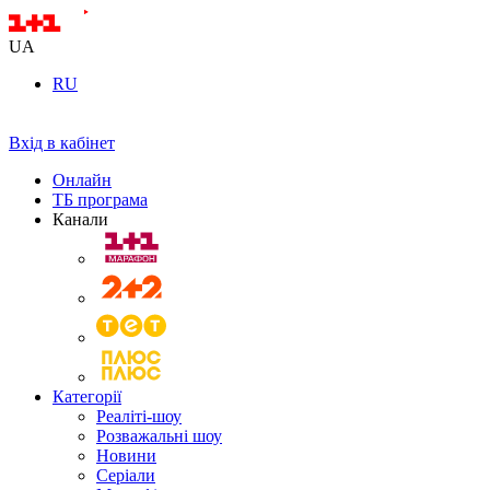
UA
RU
Вхід в кабінет
Онлайн
ТБ програма
Канали
Категорії
Реаліті-шоу
Розважальні шоу
Новини
Серіали