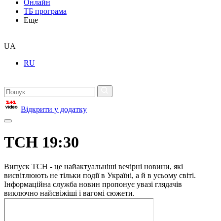
Онлайн
ТБ програма
Еще
UA
RU
Відкрити у додатку
ТСН 19:30
Випуск ТСН - це найактуальніші вечірні новини, які
висвітлюють не тільки події в Україні, а й в усьому світі.
Інформаційна служба новин пропонує увазі глядачів
виключно найсвіжіші і вагомі сюжети.