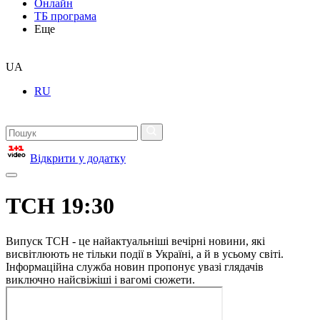
Онлайн
ТБ програма
Еще
UA
RU
Відкрити у додатку
ТСН 19:30
Випуск ТСН - це найактуальніші вечірні новини, які
висвітлюють не тільки події в Україні, а й в усьому світі.
Інформаційна служба новин пропонує увазі глядачів
виключно найсвіжіші і вагомі сюжети.