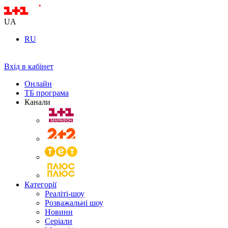
UA
RU
Вхід в кабінет
Онлайн
ТБ програма
Канали
Категорії
Реаліті-шоу
Розважальні шоу
Новини
Серіали