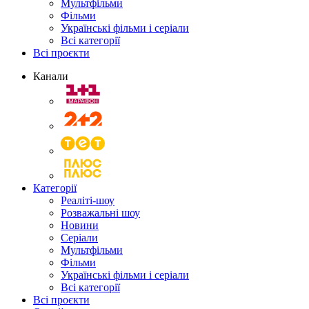
Мультфільми
Фільми
Українські фільми і серіали
Всі категорії
Всі проєкти
Канали
Категорії
Реаліті-шоу
Розважальні шоу
Новини
Серіали
Мультфільми
Фільми
Українські фільми і серіали
Всі категорії
Всі проєкти