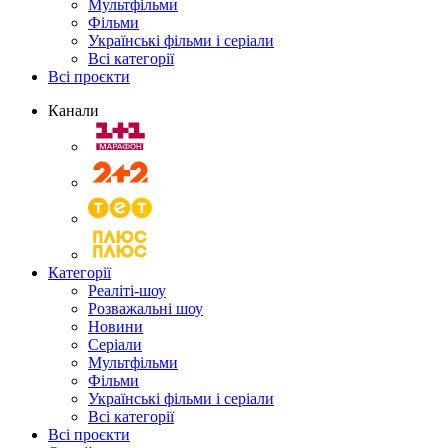
Мультфільми
Фільми
Українські фільми і серіали
Всі категорії
Всі проєкти
Канали
Категорії
Реаліті-шоу
Розважальні шоу
Новини
Серіали
Мультфільми
Фільми
Українські фільми і серіали
Всі категорії
Всі проєкти