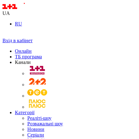
UA
RU
Вхід в кабінет
Онлайн
ТБ програма
Канали
Категорії
Реаліті-шоу
Розважальні шоу
Новини
Серіали