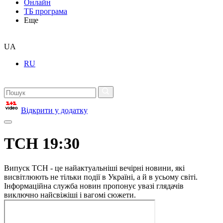
Онлайн
ТБ програма
Еще
UA
RU
Відкрити у додатку
ТСН 19:30
Випуск ТСН - це найактуальніші вечірні новини, які
висвітлюють не тільки події в Україні, а й в усьому світі.
Інформаційна служба новин пропонує увазі глядачів
виключно найсвіжіші і вагомі сюжети.