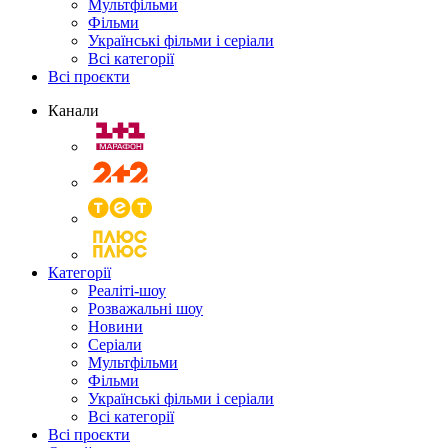
Мультфільми
Фільми
Українські фільми і серіали
Всі категорії
Всі проєкти
Канали
Категорії
Реаліті-шоу
Розважальні шоу
Новини
Серіали
Мультфільми
Фільми
Українські фільми і серіали
Всі категорії
Всі проєкти