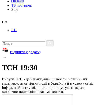
Онлайн
ТБ програма
Еще
UA
RU
Відкрити у додатку
ТСН 19:30
Випуск ТСН - це найактуальніші вечірні новини, які
висвітлюють не тільки події в Україні, а й в усьому світі.
Інформаційна служба новин пропонує увазі глядачів
виключно найсвіжіші і вагомі сюжети.