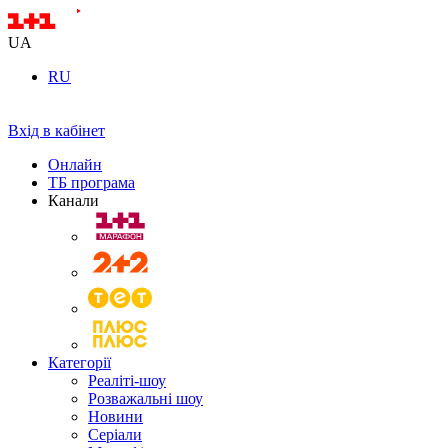
UA
RU
Вхід в кабінет
Онлайн
ТБ програма
Канали
Категорії
Реаліті-шоу
Розважальні шоу
Новини
Серіали