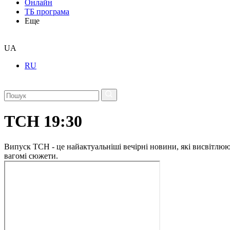
Онлайн
ТБ програма
Еще
UA
RU
ТСН 19:30
Випуск ТСН - це найактуальніші вечірні новини, які висвітлюють
вагомі сюжети.