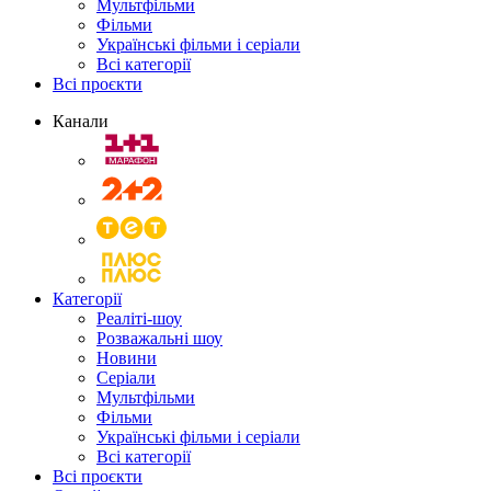
Мультфільми
Фільми
Українські фільми і серіали
Всі категорії
Всі проєкти
Канали
Категорії
Реаліті-шоу
Розважальні шоу
Новини
Серіали
Мультфільми
Фільми
Українські фільми і серіали
Всі категорії
Всі проєкти