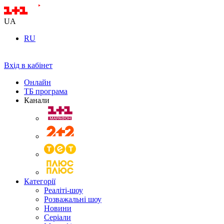
UA
RU
Вхід в кабінет
Онлайн
ТБ програма
Канали
Категорії
Реаліті-шоу
Розважальні шоу
Новини
Серіали