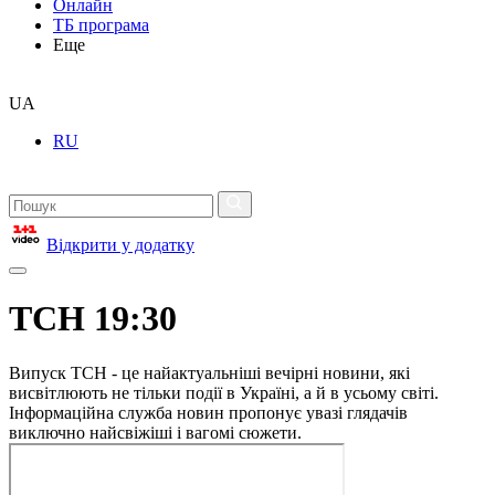
Онлайн
ТБ програма
Еще
UA
RU
Відкрити у додатку
ТСН 19:30
Випуск ТСН - це найактуальніші вечірні новини, які
висвітлюють не тільки події в Україні, а й в усьому світі.
Інформаційна служба новин пропонує увазі глядачів
виключно найсвіжіші і вагомі сюжети.