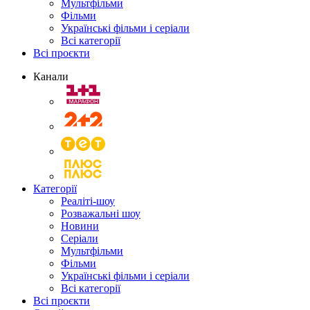
Мультфільми
Фільми
Українські фільми і серіали
Всі категорії
Всі проєкти
Канали
Категорії
Реаліті-шоу
Розважальні шоу
Новини
Серіали
Мультфільми
Фільми
Українські фільми і серіали
Всі категорії
Всі проєкти