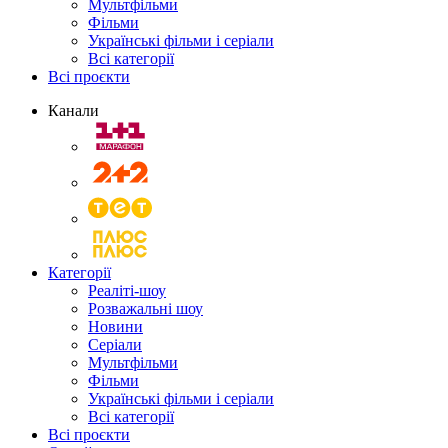
Мультфільми
Фільми
Українські фільми і серіали
Всі категорії
Всі проєкти
Канали
Категорії
Реаліті-шоу
Розважальні шоу
Новини
Серіали
Мультфільми
Фільми
Українські фільми і серіали
Всі категорії
Всі проєкти