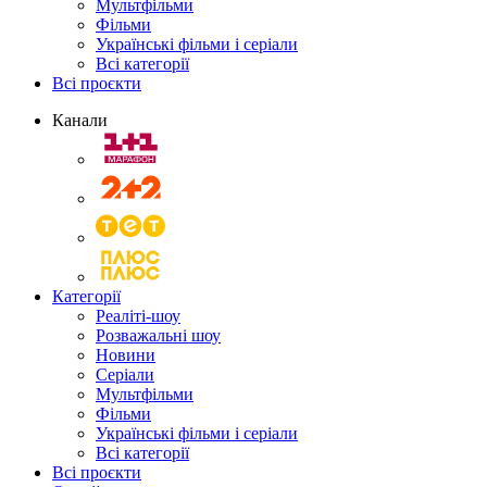
Мультфільми
Фільми
Українські фільми і серіали
Всі категорії
Всі проєкти
Канали
Категорії
Реаліті-шоу
Розважальні шоу
Новини
Серіали
Мультфільми
Фільми
Українські фільми і серіали
Всі категорії
Всі проєкти