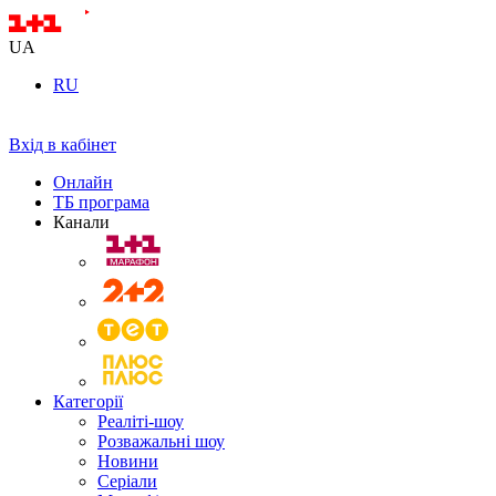
UA
RU
Вхід в кабінет
Онлайн
ТБ програма
Канали
Категорії
Реаліті-шоу
Розважальні шоу
Новини
Серіали