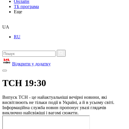
Онлайн
ТБ програма
Еще
UA
RU
Відкрити у додатку
ТСН 19:30
Випуск ТСН - це найактуальніші вечірні новини, які
висвітлюють не тільки події в Україні, а й в усьому світі.
Інформаційна служба новин пропонує увазі глядачів
виключно найсвіжіші і вагомі сюжети.