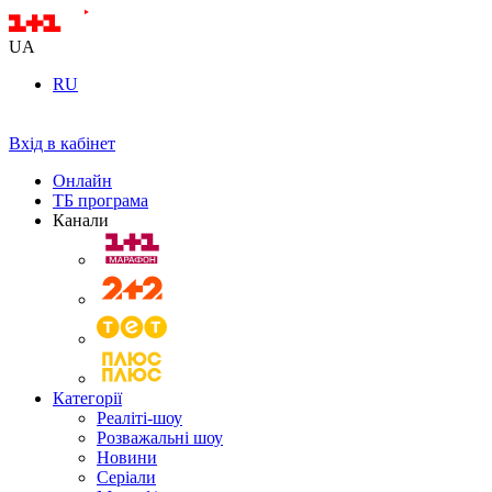
UA
RU
Вхід в кабінет
Онлайн
ТБ програма
Канали
Категорії
Реаліті-шоу
Розважальні шоу
Новини
Серіали