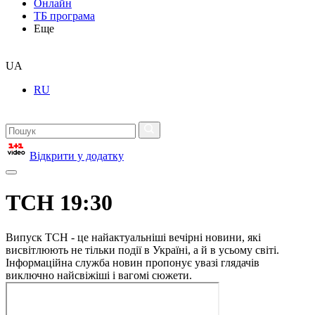
Онлайн
ТБ програма
Еще
UA
RU
Відкрити у додатку
ТСН 19:30
Випуск ТСН - це найактуальніші вечірні новини, які
висвітлюють не тільки події в Україні, а й в усьому світі.
Інформаційна служба новин пропонує увазі глядачів
виключно найсвіжіші і вагомі сюжети.