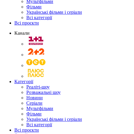
Мультфільми
Фільми
Українські фільми і серіали
Всі категорії
Всі проєкти
Канали
Категорії
Реаліті-шоу
Розважальні шоу
Новини
Серіали
Мультфільми
Фільми
Українські фільми і серіали
Всі категорії
Всі проєкти