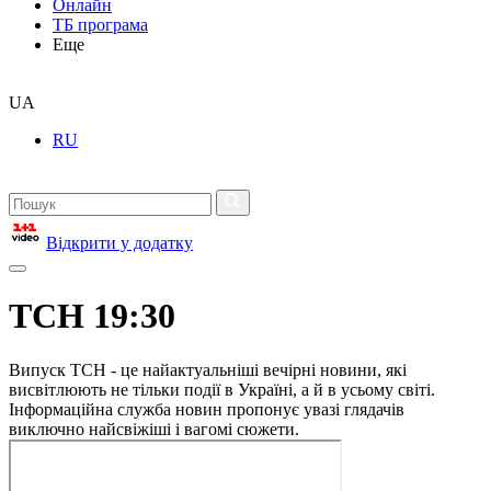
Онлайн
ТБ програма
Еще
UA
RU
Відкрити у додатку
ТСН 19:30
Випуск ТСН - це найактуальніші вечірні новини, які
висвітлюють не тільки події в Україні, а й в усьому світі.
Інформаційна служба новин пропонує увазі глядачів
виключно найсвіжіші і вагомі сюжети.