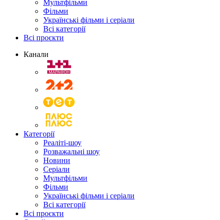
Мультфільми
Фільми
Українські фільми і серіали
Всі категорії
Всі проєкти
Канали
Категорії
Реаліті-шоу
Розважальні шоу
Новини
Серіали
Мультфільми
Фільми
Українські фільми і серіали
Всі категорії
Всі проєкти