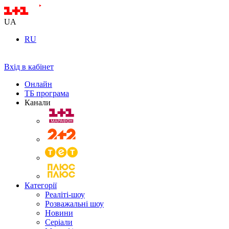
UA
RU
Вхід в кабінет
Онлайн
ТБ програма
Канали
Категорії
Реаліті-шоу
Розважальні шоу
Новини
Серіали