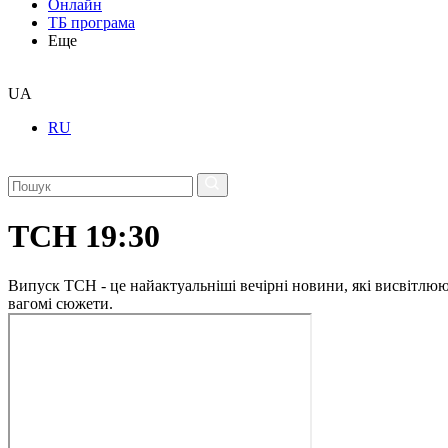
Онлайн
ТБ програма
Еще
UA
RU
ТСН 19:30
Випуск ТСН - це найактуальніші вечірні новини, які висвітлюють
вагомі сюжети.