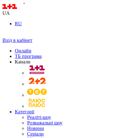
UA
RU
Вхід в кабінет
Онлайн
ТБ програма
Канали
Категорії
Реаліті-шоу
Розважальні шоу
Новини
Серіали