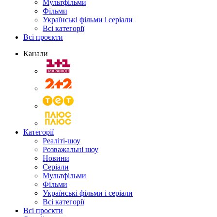
Мультфільми
Фільми
Українські фільми і серіали
Всі категорії
Всі проєкти
Канали
Категорії
Реаліті-шоу
Розважальні шоу
Новини
Серіали
Мультфільми
Фільми
Українські фільми і серіали
Всі категорії
Всі проєкти